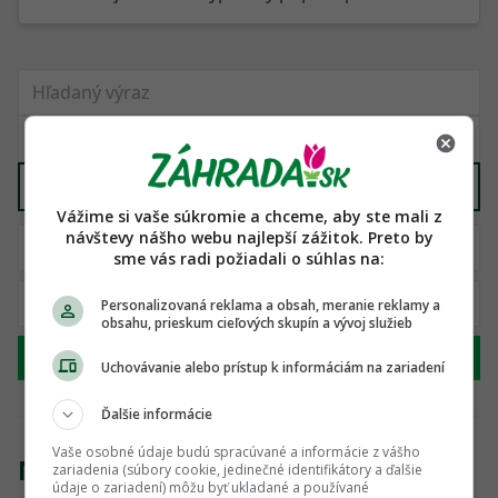
Piecky, krby, grily
X
Vážime si vaše súkromie a chceme, aby ste mali z
návštevy nášho webu najlepší zážitok. Preto by
sme vás radi požiadali o súhlas na:
Personalizovaná reklama a obsah, meranie reklamy a
obsahu, prieskum cieľových skupín a vývoj služieb
Hľadať
Uchovávanie alebo prístup k informáciám na zariadení
Ďalšie informácie
Vaše osobné údaje budú spracúvané a informácie z vášho
Nenašli sme žiadny produkt
zariadenia (súbory cookie, jedinečné identifikátory a ďalšie
údaje o zariadení) môžu byť ukladané a používané