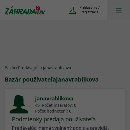
Prihlásenie /
Registrácia
Bazár
>
Predávajúci
>
janavrablikova
Bazár používateľa
janavrablikova
janavrablikova
Počet inzerátov: 0
Počet hodnotení: 0
Podmienky predaja používateľa
Predávajúci nemá vyplnený popis a pravidlá.