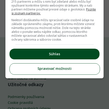
215 partnermi a môžu s nimi byť zdieľané alebo môžu byť
využívané konkrétne týmito webovými stránkami. My a naši
partneri môžeme používať presné údaje o geolokácii.
Pozrite
si zoznam partnerov.
1
Niektorí dodávatelia môžu spracúvať vaše osobné údaje na
základe oprávneného záujmu, proti ktorému môžete vzniesť
námietku pomocou možností nižšie. Dole na tejto stránke
alebo v ponuke webu nájdite odkaz, pomocou ktorého
môžete spravovať alebo odvolať súhlas v nastaveniach
ochrany súkromia a súborov cookie.
Komu môžeš napísať
Súhlas
info@zahrada.sk
Spravovať možnosti
Nahlás chybu
Mám otázku na admina
Užitočné odkazy
Podmienky používania
Cookie pravidlá
Ochrana osobných údajov