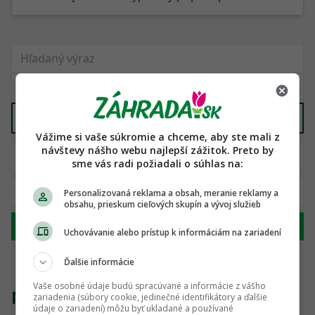
Stavebný materiál
X
Vážime si vaše súkromie a chceme, aby ste mali z
návštevy nášho webu najlepší zážitok. Preto by
sme vás radi požiadali o súhlas na:
Personalizovaná reklama a obsah, meranie reklamy a
obsahu, prieskum cieľových skupín a vývoj služieb
Hľadať
Uchovávanie alebo prístup k informáciám na zariadení
Ďalšie informácie
Vaše osobné údaje budú spracúvané a informácie z vášho
Nenašli sme žiadny produkt
zariadenia (súbory cookie, jedinečné identifikátory a ďalšie
údaje o zariadení) môžu byť ukladané a používané