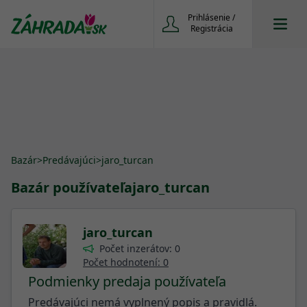
Prihlásenie /
Registrácia
Bazár
>
Predávajúci
>
jaro_turcan
Bazár používateľa
jaro_turcan
jaro_turcan
Počet inzerátov: 0
Počet hodnotení: 0
Podmienky predaja používateľa
Predávajúci nemá vyplnený popis a pravidlá.