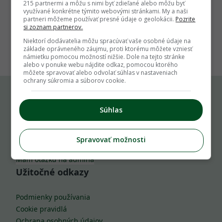
215 partnermi a môžu s nimi byť zdieľané alebo môžu byť
využívané konkrétne týmito webovými stránkami. My a naši
partneri môžeme používať presné údaje o geolokácii.
Pozrite
si zoznam partnerov.
1
Niektorí dodávatelia môžu spracúvať vaše osobné údaje na
základe oprávneného záujmu, proti ktorému môžete vzniesť
námietku pomocou možností nižšie. Dole na tejto stránke
alebo v ponuke webu nájdite odkaz, pomocou ktorého
môžete spravovať alebo odvolať súhlas v nastaveniach
ochrany súkromia a súborov cookie.
Komu môžeš napísať
Súhlas
info@zahrada.sk
Spravovať možnosti
Nahlás chybu
Mám otázku na admina
Užitočné odkazy
Podmienky používania
Cookie pravidlá
Ochrana osobných údajov