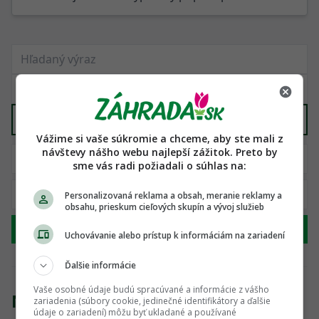
Záhrada
X
Vážime si vaše súkromie a chceme, aby ste mali z
návštevy nášho webu najlepší zážitok. Preto by
sme vás radi požiadali o súhlas na:
Personalizovaná reklama a obsah, meranie reklamy a
obsahu, prieskum cieľových skupín a vývoj služieb
Hľadať
Uchovávanie alebo prístup k informáciám na zariadení
Ďalšie informácie
Vaše osobné údaje budú spracúvané a informácie z vášho
Nenašli sme žiadny produkt
zariadenia (súbory cookie, jedinečné identifikátory a ďalšie
údaje o zariadení) môžu byť ukladané a používané