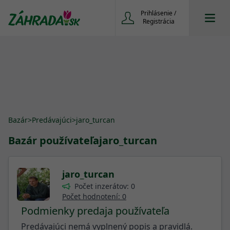
Prihlásenie /
Registrácia
Bazár
>
Predávajúci
>
jaro_turcan
Bazár používateľa
jaro_turcan
jaro_turcan
Počet inzerátov: 0
Počet hodnotení: 0
Podmienky predaja používateľa
Predávajúci nemá vyplnený popis a pravidlá.