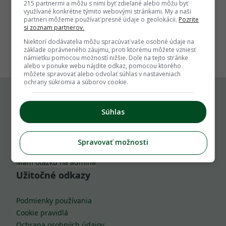
215 partnermi a môžu s nimi byť zdieľané alebo môžu byť
využívané konkrétne týmito webovými stránkami. My a naši
partneri môžeme používať presné údaje o geolokácii.
Pozrite
si zoznam partnerov.
1
Niektorí dodávatelia môžu spracúvať vaše osobné údaje na
základe oprávneného záujmu, proti ktorému môžete vzniesť
námietku pomocou možností nižšie. Dole na tejto stránke
alebo v ponuke webu nájdite odkaz, pomocou ktorého
môžete spravovať alebo odvolať súhlas v nastaveniach
ochrany súkromia a súborov cookie.
Komu môžeš napísať
Súhlas
info@zahrada.sk
Spravovať možnosti
Nahlás chybu
Mám otázku na admina
Užitočné odkazy
Podmienky používania
Cookie pravidlá
Ochrana osobných údajov