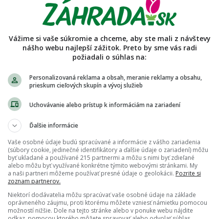
tinuocka
enky predaja používateľa
Vážime si vaše súkromie a chceme, aby ste mali z návštevy
nášho webu najlepší zážitok. Preto by sme vás radi
júci nemá vyplnený popis a pravidlá.
požiadali o súhlas na:
Personalizovaná reklama a obsah, meranie reklamy a obsahu,
prieskum cieľových skupín a vývoj služieb
Uchovávanie alebo prístup k informáciám na zariadení
Ďalšie informácie
Vaše osobné údaje budú spracúvané a informácie z vášho zariadenia
(súbory cookie, jedinečné identifikátory a ďalšie údaje o zariadení) môžu
byť ukladané a používané 215 partnermi a môžu s nimi byť zdieľané
alebo môžu byť využívané konkrétne týmito webovými stránkami. My
a naši partneri môžeme používať presné údaje o geolokácii.
Pozrite si
zoznam partnerov.
Niektorí dodávatelia môžu spracúvať vaše osobné údaje na základe
oprávneného záujmu, proti ktorému môžete vzniesť námietku pomocou
možností nižšie. Dole na tejto stránke alebo v ponuke webu nájdite
odkaz, pomocou ktorého môžete spravovať alebo odvolať súhlas