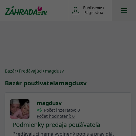
Prihlásenie /
Registrácia
Bazár
>
Predávajúci
>
magdusv
Bazár používateľa
magdusv
magdusv
Počet inzerátov: 0
Počet hodnotení: 0
Podmienky predaja používateľa
Predávajúci nemá vyplnený popis a pravidlá.