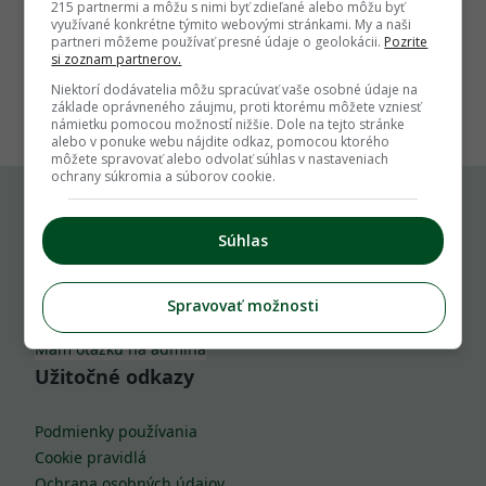
215 partnermi a môžu s nimi byť zdieľané alebo môžu byť
využívané konkrétne týmito webovými stránkami. My a naši
partneri môžeme používať presné údaje o geolokácii.
Pozrite
si zoznam partnerov.
1
Niektorí dodávatelia môžu spracúvať vaše osobné údaje na
základe oprávneného záujmu, proti ktorému môžete vzniesť
námietku pomocou možností nižšie. Dole na tejto stránke
alebo v ponuke webu nájdite odkaz, pomocou ktorého
môžete spravovať alebo odvolať súhlas v nastaveniach
ochrany súkromia a súborov cookie.
Komu môžeš napísať
Súhlas
info@zahrada.sk
Spravovať možnosti
Nahlás chybu
Mám otázku na admina
Užitočné odkazy
Podmienky používania
Cookie pravidlá
Ochrana osobných údajov