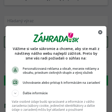
Ponuka služieb
X
Vážime si vaše súkromie a chceme, aby ste mali z
návštevy nášho webu najlepší zážitok. Preto by
sme vás radi požiadali o súhlas na:
Personalizovaná reklama a obsah, meranie reklamy a
obsahu, prieskum cieľových skupín a vývoj služieb
Hľadať
Uchovávanie alebo prístup k informáciám na zariadení
Ďalšie informácie
Vaše osobné údaje budú spracúvané a informácie z vášho
Nenašli sme žiadny produkt
zariadenia (súbory cookie, jedinečné identifikátory a ďalšie
údaje o zariadení) môžu byť ukladané a používané