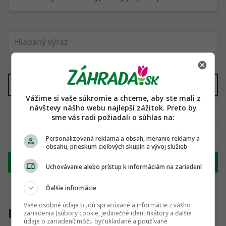
Záhradná technika
X
Vážime si vaše súkromie a chceme, aby ste mali z
návštevy nášho webu najlepší zážitok. Preto by
sme vás radi požiadali o súhlas na:
Personalizovaná reklama a obsah, meranie reklamy a
obsahu, prieskum cieľových skupín a vývoj služieb
Hľadať
Uchovávanie alebo prístup k informáciám na zariadení
Ďalšie informácie
Vaše osobné údaje budú spracúvané a informácie z vášho
Nenašli sme žiadny produkt
zariadenia (súbory cookie, jedinečné identifikátory a ďalšie
údaje o zariadení) môžu byť ukladané a používané