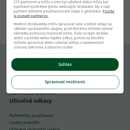
215 partnermi a môžu s nimi byť zdieľané alebo môžu byť
využívané konkrétne týmito webovými stránkami. My a naši
partneri môžeme používať presné údaje o geolokácii.
Pozrite
si zoznam partnerov.
1
Niektorí dodávatelia môžu spracúvať vaše osobné údaje na
základe oprávneného záujmu, proti ktorému môžete vzniesť
námietku pomocou možností nižšie. Dole na tejto stránke
alebo v ponuke webu nájdite odkaz, pomocou ktorého
môžete spravovať alebo odvolať súhlas v nastaveniach
ochrany súkromia a súborov cookie.
Komu môžeš napísať
Súhlas
info@zahrada.sk
Spravovať možnosti
Nahlás chybu
Mám otázku na admina
Užitočné odkazy
Podmienky používania
Cookie pravidlá
Ochrana osobných údajov