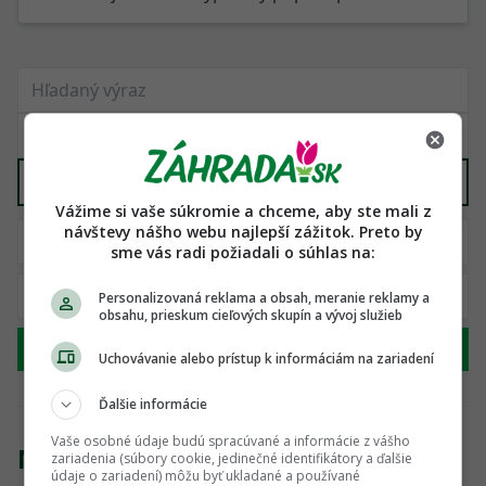
Bazény a príslušenstvo
X
Vážime si vaše súkromie a chceme, aby ste mali z
návštevy nášho webu najlepší zážitok. Preto by
sme vás radi požiadali o súhlas na:
Personalizovaná reklama a obsah, meranie reklamy a
obsahu, prieskum cieľových skupín a vývoj služieb
Hľadať
Uchovávanie alebo prístup k informáciám na zariadení
Ďalšie informácie
Vaše osobné údaje budú spracúvané a informácie z vášho
Nenašli sme žiadny produkt
zariadenia (súbory cookie, jedinečné identifikátory a ďalšie
údaje o zariadení) môžu byť ukladané a používané