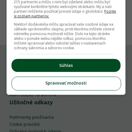
215 partnermi a môžu s nimi byť zdieľané alebo môžu byť
využívané konkrétne týmito webovými stránkami. My a naši
partneri môžeme používať presné údaje o geolokácii.
Pozrite
si zoznam partnerov.
1
Niektorí dodávatelia môžu spracúvať vaše osobné údaje na
základe oprávneného záujmu, proti ktorému môžete vzniesť
námietku pomocou možností nižšie. Dole na tejto stránke
alebo v ponuke webu nájdite odkaz, pomocou ktorého
môžete spravovať alebo odvolať súhlas v nastaveniach
ochrany súkromia a súborov cookie.
Komu môžeš napísať
Súhlas
info@zahrada.sk
Spravovať možnosti
Nahlás chybu
Mám otázku na admina
Užitočné odkazy
Podmienky používania
Cookie pravidlá
Ochrana osobných údajov