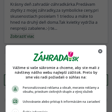
Krásny deň zahradár-záhradkárka.Predávam
zbytky z mojej záhradky,za symbolicke ceny,pri
skusenostiach posielam 1 triedou a máte to
hned na druhý deň doma.Tak kvietky vydržia a
nesprejú zabalene.:-) te...
Zobraziť viac
Vážime si vaše súkromie a chceme, aby ste mali z
návštevy nášho webu najlepší zážitok. Preto by
sme vás radi požiadali o súhlas na:
Ručné náradie
X
Personalizovaná reklama a obsah, meranie reklamy a
obsahu, prieskum cieľových skupín a vývoj služieb
Uchovávanie alebo prístup k informáciám na zariadení