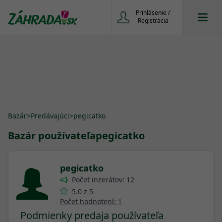
Prihlásenie /
Registrácia
Bazár
>
Predávajúci
>
pegicatko
Bazár používateľa
pegicatko
pegicatko
Počet inzerátov: 12
5.0 z 5
Počet hodnotení: 1
Podmienky predaja používateľa