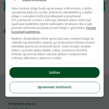
Ďalšie informácie
Hľadať
Vaše osobné údaje budú spracúvané a informácie z vášho
zariadenia (súbory cookie, jedinečné identifikátory a ďalšie
údaje o zariadení) môžu byť ukladané a používané
215 partnermi a môžu s nimi byť zdieľané alebo môžu byť
využívané konkrétne týmito webovými stránkami. My a naši
partneri môžeme používať presné údaje o geolokácii.
Pozrite
Nenašli sme žiadny produkt
si zoznam partnerov.
Niektorí dodávatelia môžu spracúvať vaše osobné údaje na
základe oprávneného záujmu, proti ktorému môžete vzniesť
námietku pomocou možností nižšie. Dole na tejto stránke
alebo v ponuke webu nájdite odkaz, pomocou ktorého
môžete spravovať alebo odvolať súhlas v nastaveniach
1
ochrany súkromia a súborov cookie.
Súhlas
Spravovať možnosti
Komu môžeš napísať
info@zahrada.sk