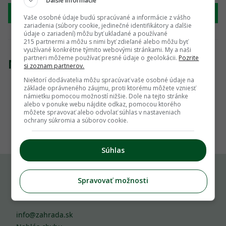
Ďalšie informácie
Hľadať
Vaše osobné údaje budú spracúvané a informácie z vášho
zariadenia (súbory cookie, jedinečné identifikátory a ďalšie
údaje o zariadení) môžu byť ukladané a používané
215 partnermi a môžu s nimi byť zdieľané alebo môžu byť
využívané konkrétne týmito webovými stránkami. My a naši
partneri môžeme používať presné údaje o geolokácii.
Pozrite
Nenašli sme žiadny produkt
si zoznam partnerov.
Niektorí dodávatelia môžu spracúvať vaše osobné údaje na
základe oprávneného záujmu, proti ktorému môžete vzniesť
námietku pomocou možností nižšie. Dole na tejto stránke
alebo v ponuke webu nájdite odkaz, pomocou ktorého
môžete spravovať alebo odvolať súhlas v nastaveniach
1
ochrany súkromia a súborov cookie.
Súhlas
Spravovať možnosti
Komu môžeš napísať
info@zahrada.sk