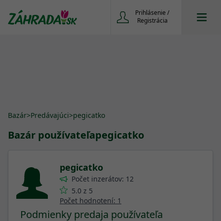
Prihlásenie /
Registrácia
Bazár
>
Predávajúci
>
pegicatko
Bazár používateľa
pegicatko
pegicatko
Počet inzerátov: 12
5.0 z 5
Počet hodnotení: 1
Podmienky predaja používateľa