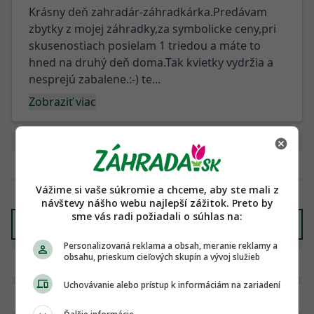
Krásny deň zahradár-záhradkárka.Predávam
zbytky z mojej záhradky,za symbolicke ceny,pri
skusenostiach posielam 1 triedou a máte to
hned na druhý deň doma.Tak kvietky vydržia a
nesprejú zabalene.:-) te...
Zobraziť viac
Vážime si vaše súkromie a chceme, aby ste mali z
návštevy nášho webu najlepší zážitok. Preto by
sme vás radi požiadali o súhlas na:
Záhradný nábytok
X
Personalizovaná reklama a obsah, meranie reklamy a
obsahu, prieskum cieľových skupín a vývoj služieb
Uchovávanie alebo prístup k informáciám na zariadení