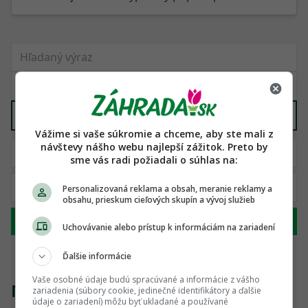
Stromy
X
Vážime si vaše súkromie a chceme, aby ste mali z
návštevy nášho webu najlepší zážitok. Preto by
sme vás radi požiadali o súhlas na:
Personalizovaná reklama a obsah, meranie reklamy a
obsahu, prieskum cieľových skupín a vývoj služieb
Hľadať
Uchovávanie alebo prístup k informáciám na zariadení
Ďalšie informácie
Vaše osobné údaje budú spracúvané a informácie z vášho
Nenašli sme žiadny produkt
zariadenia (súbory cookie, jedinečné identifikátory a ďalšie
údaje o zariadení) môžu byť ukladané a používané