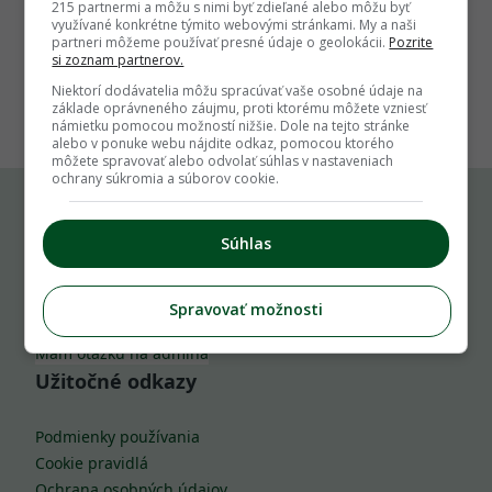
215 partnermi a môžu s nimi byť zdieľané alebo môžu byť
využívané konkrétne týmito webovými stránkami. My a naši
partneri môžeme používať presné údaje o geolokácii.
Pozrite
si zoznam partnerov.
1
Niektorí dodávatelia môžu spracúvať vaše osobné údaje na
základe oprávneného záujmu, proti ktorému môžete vzniesť
námietku pomocou možností nižšie. Dole na tejto stránke
alebo v ponuke webu nájdite odkaz, pomocou ktorého
môžete spravovať alebo odvolať súhlas v nastaveniach
ochrany súkromia a súborov cookie.
Komu môžeš napísať
Súhlas
info@zahrada.sk
Spravovať možnosti
Nahlás chybu
Mám otázku na admina
Užitočné odkazy
Podmienky používania
Cookie pravidlá
Ochrana osobných údajov