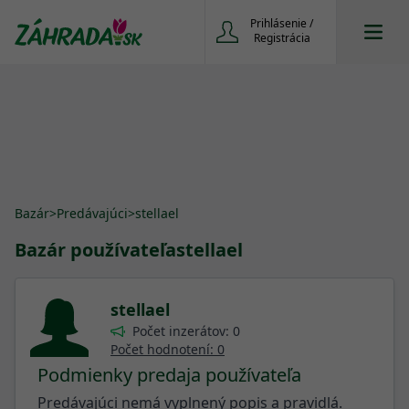
Prihlásenie /
Registrácia
Bazár
>
Predávajúci
>
stellael
Bazár používateľa
stellael
stellael
Počet inzerátov: 0
Počet hodnotení: 0
Podmienky predaja používateľa
Predávajúci nemá vyplnený popis a pravidlá.