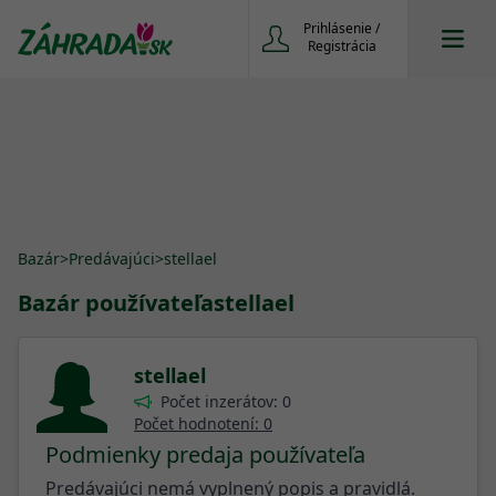
Prihlásenie /
Registrácia
Bazár
>
Predávajúci
>
stellael
Bazár používateľa
stellael
stellael
Počet inzerátov: 0
Počet hodnotení: 0
Podmienky predaja používateľa
Predávajúci nemá vyplnený popis a pravidlá.