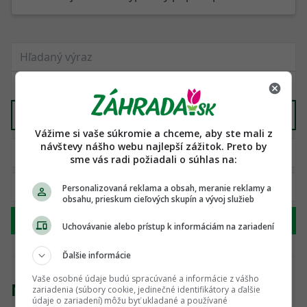
Záhradný nábytok
X
Vážime si vaše súkromie a chceme, aby ste mali z
návštevy nášho webu najlepší zážitok. Preto by
sme vás radi požiadali o súhlas na:
Personalizovaná reklama a obsah, meranie reklamy a
obsahu, prieskum cieľových skupín a vývoj služieb
Hľadať
Uchovávanie alebo prístup k informáciám na zariadení
Ďalšie informácie
Vaše osobné údaje budú spracúvané a informácie z vášho
Nenašli sme žiadny produkt
zariadenia (súbory cookie, jedinečné identifikátory a ďalšie
údaje o zariadení) môžu byť ukladané a používané