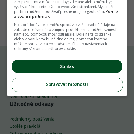
215 partnermi a môžu s nimi byť zdieľané alebo môžu byť
využívané konkrétne týmito webovými stránkami. My a naši
partneri môžeme používať presné údaje o geolokácii.
Pozrite
si zoznam partnerov.
1
Niektorí dodávatelia môžu spracúvať vaše osobné údaje na
základe oprávneného záujmu, proti ktorému môžete vzniesť
námietku pomocou možností nižšie. Dole na tejto stránke
alebo v ponuke webu nájdite odkaz, pomocou ktorého
môžete spravovať alebo odvolať súhlas v nastaveniach
ochrany súkromia a súborov cookie.
Komu môžeš napísať
Súhlas
info@zahrada.sk
Spravovať možnosti
Nahlás chybu
Mám otázku na admina
Užitočné odkazy
Podmienky používania
Cookie pravidlá
Ochrana osobných údajov