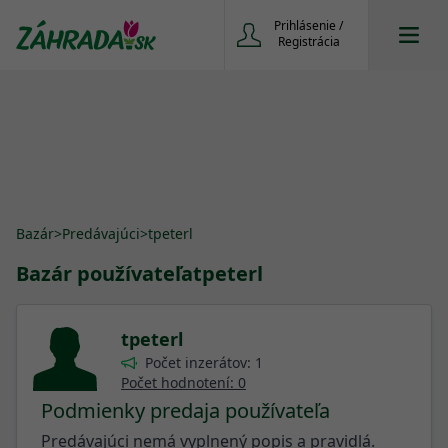
Prihlásenie /
Registrácia
Bazár
>
Predávajúci
>
tpeterl
Bazár používateľa
tpeterl
tpeterl
Počet inzerátov: 1
Počet hodnotení: 0
Podmienky predaja používateľa
Predávajúci nemá vyplnený popis a pravidlá.