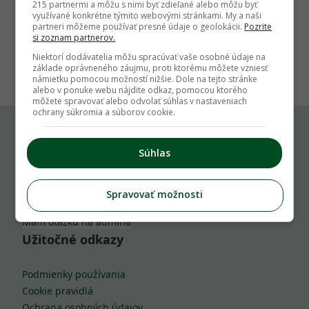
215 partnermi a môžu s nimi byť zdieľané alebo môžu byť
využívané konkrétne týmito webovými stránkami. My a naši
partneri môžeme používať presné údaje o geolokácii.
Pozrite
si zoznam partnerov.
1
Niektorí dodávatelia môžu spracúvať vaše osobné údaje na
základe oprávneného záujmu, proti ktorému môžete vzniesť
námietku pomocou možností nižšie. Dole na tejto stránke
alebo v ponuke webu nájdite odkaz, pomocou ktorého
môžete spravovať alebo odvolať súhlas v nastaveniach
ochrany súkromia a súborov cookie.
Komu môžeš napísať
Súhlas
info@zahrada.sk
Spravovať možnosti
Nahlás chybu
Mám otázku na admina
Užitočné odkazy
Podmienky používania
Cookie pravidlá
Ochrana osobných údajov