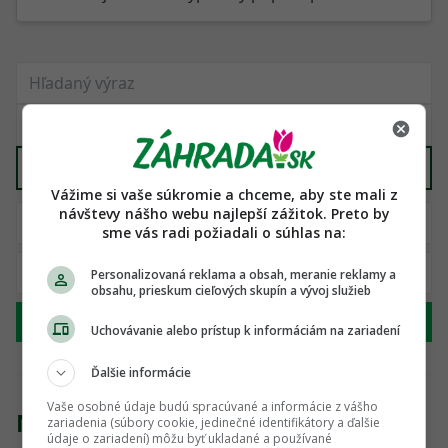
Domáci chov
X
Vážime si vaše súkromie a chceme, aby ste mali z
návštevy nášho webu najlepší zážitok. Preto by
sme vás radi požiadali o súhlas na:
Personalizovaná reklama a obsah, meranie reklamy a
obsahu, prieskum cieľových skupín a vývoj služieb
Hľadať
Uchovávanie alebo prístup k informáciám na zariadení
Ďalšie informácie
Vaše osobné údaje budú spracúvané a informácie z vášho
Nenašli sme žiadny produkt
zariadenia (súbory cookie, jedinečné identifikátory a ďalšie
údaje o zariadení) môžu byť ukladané a používané