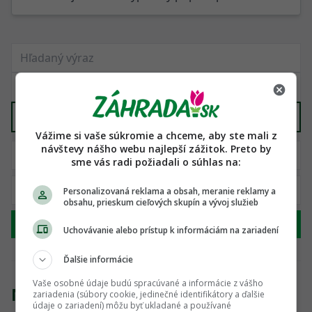
Všetko ostatné potrebné k stavbe
X
Vážime si vaše súkromie a chceme, aby ste mali z
návštevy nášho webu najlepší zážitok. Preto by
sme vás radi požiadali o súhlas na:
Personalizovaná reklama a obsah, meranie reklamy a
obsahu, prieskum cieľových skupín a vývoj služieb
Hľadať
Uchovávanie alebo prístup k informáciám na zariadení
Ďalšie informácie
Vaše osobné údaje budú spracúvané a informácie z vášho
Nenašli sme žiadny produkt
zariadenia (súbory cookie, jedinečné identifikátory a ďalšie
údaje o zariadení) môžu byť ukladané a používané