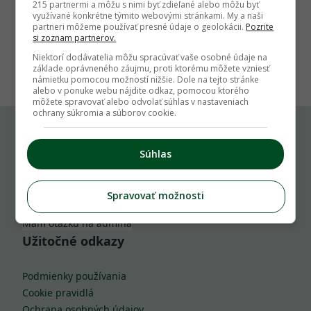
215 partnermi a môžu s nimi byť zdieľané alebo môžu byť
využívané konkrétne týmito webovými stránkami. My a naši
partneri môžeme používať presné údaje o geolokácii.
Pozrite
si zoznam partnerov.
1
Niektorí dodávatelia môžu spracúvať vaše osobné údaje na
základe oprávneného záujmu, proti ktorému môžete vzniesť
námietku pomocou možností nižšie. Dole na tejto stránke
alebo v ponuke webu nájdite odkaz, pomocou ktorého
môžete spravovať alebo odvolať súhlas v nastaveniach
ochrany súkromia a súborov cookie.
Komu môžeš napísať
Súhlas
info@zahrada.sk
Spravovať možnosti
Nahlás chybu
Mám otázku na admina
Užitočné odkazy
Podmienky používania
Cookie pravidlá
Ochrana osobných údajov