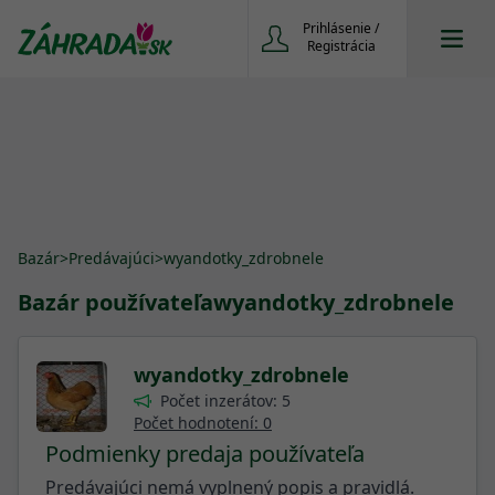
Prihlásenie /
Registrácia
Bazár
>
Predávajúci
>
wyandotky_zdrobnele
Bazár používateľa
wyandotky_zdrobnele
wyandotky_zdrobnele
Počet inzerátov: 5
Počet hodnotení: 0
Podmienky predaja používateľa
Predávajúci nemá vyplnený popis a pravidlá.