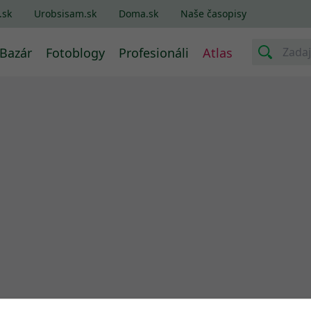
.sk
Urobsisam.sk
Doma.sk
Naše časopisy
Bazár
Fotoblogy
Profesionáli
Atlas