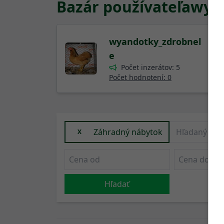
Bazár používateľa
wya
wyandotky_zdrobnel
e
Počet inzerátov: 5
Počet hodnotení: 0
Záhradný nábytok
X
Hľadať