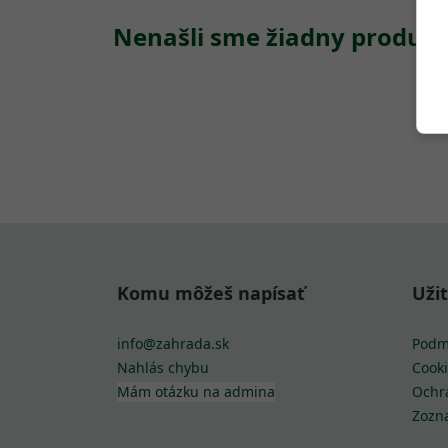
Nenašli sme žiadny produkt
Komu môžeš napísať
Uži
info@zahrada.sk
Podm
Nahlás chybu
Cooki
Mám otázku na admina
Ochr
Zozn