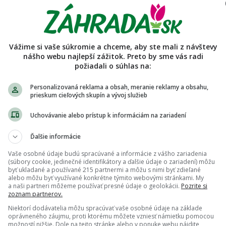
ndotky_zdrobnele
Podmienky predaja používateľa
Vážime si vaše súkromie a chceme, aby ste mali z návštevy
Predávajúci nemá vyplnený popis a pravidlá.
nášho webu najlepší zážitok. Preto by sme vás radi
požiadali o súhlas na:
Personalizovaná reklama a obsah, meranie reklamy a obsahu,
prieskum cieľových skupín a vývoj služieb
Uchovávanie alebo prístup k informáciám na zariadení
Ďalšie informácie
Vaše osobné údaje budú spracúvané a informácie z vášho zariadenia
(súbory cookie, jedinečné identifikátory a ďalšie údaje o zariadení) môžu
byť ukladané a používané 215 partnermi a môžu s nimi byť zdieľané
alebo môžu byť využívané konkrétne týmito webovými stránkami. My
a naši partneri môžeme používať presné údaje o geolokácii.
Pozrite si
zoznam partnerov.
Niektorí dodávatelia môžu spracúvať vaše osobné údaje na základe
oprávneného záujmu, proti ktorému môžete vzniesť námietku pomocou
možností nižšie. Dole na tejto stránke alebo v ponuke webu nájdite