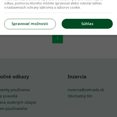
odkaz, pomocou ktorého môžete spravovať alebo odvolať súhlas
v nastaveniach ochrany súkromia a súborov cookie.
Spravovať možnosti
Súhlas
1
točné odkazy
Inzercia
ienky používania
inzercia@zahrada.sk
e pravidlá
Obchodný tím
ana osobných údajov
am používateľov