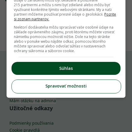
údaje o zariadení) môžu byť ukladané a používané
215 partnermi a môžu s nimi byť zdieľané alebo môžu byť
využívané konkrétne týmito webovými stránkami. My a naši
partneri môžeme používať presné údaje o geolokácii.
Pozrite
si zoznam partnerov.
Niektorí dodávatelia môžu spracúvať vaše osobné údaje na
1
základe oprávneného záujmu, proti ktorému môžete vzniesť
námietku pomocou možností nižšie. Dole na tejto stránke
alebo v ponuke webu nájdite odkaz, pomocou ktorého
môžete spravovať alebo odvolať súhlas v nastaveniach
ochrany súkromia a súborov cookie.
Súhlas
Komu môžeš napísať
Spravovať možnosti
info@zahrada.sk
Nahlás chybu
Mám otázku na admina
Užitočné odkazy
Podmienky používania
Cookie pravidlá