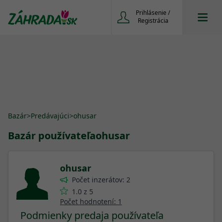
Prihlásenie /
Registrácia
Bazár
>
Predávajúci
>
ohusar
Bazár používateľa
ohusar
ohusar
Počet inzerátov: 2
1.0 z 5
Počet hodnotení: 1
Podmienky predaja používateľa