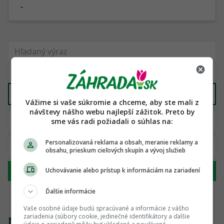
-
Všetko ostatné potrebné k stavbe
X
Vážime si vaše súkromie a chceme, aby ste mali z
návštevy nášho webu najlepší zážitok. Preto by
sme vás radi požiadali o súhlas na:
Personalizovaná reklama a obsah, meranie reklamy a
obsahu, prieskum cieľových skupín a vývoj služieb
Hľadať
Uchovávanie alebo prístup k informáciám na zariadení
Ďalšie informácie
Vaše osobné údaje budú spracúvané a informácie z vášho
zariadenia (súbory cookie, jedinečné identifikátory a ďalšie
Nenašli sme žiadny produkt