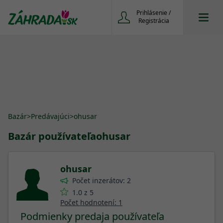
Prihlásenie /
Registrácia
Bazár
>
Predávajúci
>
ohusar
Bazár používateľa
ohusar
ohusar
Počet inzerátov: 2
1.0 z 5
Počet hodnotení: 1
Podmienky predaja používateľa