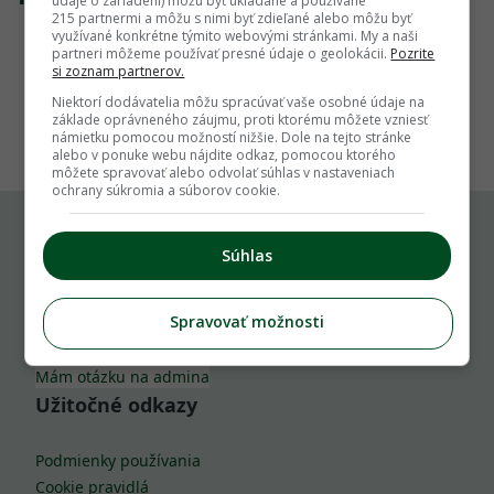
údaje o zariadení) môžu byť ukladané a používané
215 partnermi a môžu s nimi byť zdieľané alebo môžu byť
využívané konkrétne týmito webovými stránkami. My a naši
partneri môžeme používať presné údaje o geolokácii.
Pozrite
si zoznam partnerov.
Niektorí dodávatelia môžu spracúvať vaše osobné údaje na
1
základe oprávneného záujmu, proti ktorému môžete vzniesť
námietku pomocou možností nižšie. Dole na tejto stránke
alebo v ponuke webu nájdite odkaz, pomocou ktorého
môžete spravovať alebo odvolať súhlas v nastaveniach
ochrany súkromia a súborov cookie.
Súhlas
Komu môžeš napísať
Spravovať možnosti
info@zahrada.sk
Nahlás chybu
Mám otázku na admina
Užitočné odkazy
Podmienky používania
Cookie pravidlá