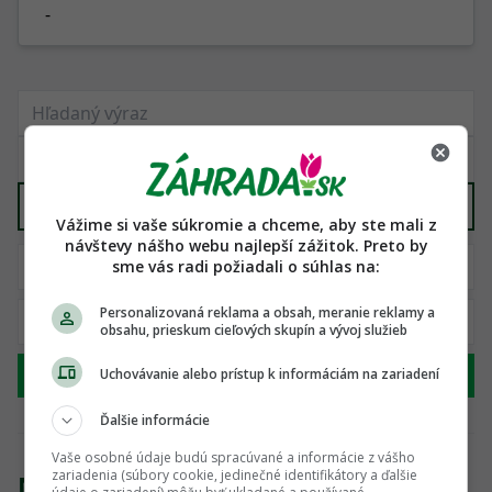
-
Domáca výroba
X
Vážime si vaše súkromie a chceme, aby ste mali z
návštevy nášho webu najlepší zážitok. Preto by
sme vás radi požiadali o súhlas na:
Personalizovaná reklama a obsah, meranie reklamy a
obsahu, prieskum cieľových skupín a vývoj služieb
Hľadať
Uchovávanie alebo prístup k informáciám na zariadení
Ďalšie informácie
Vaše osobné údaje budú spracúvané a informácie z vášho
zariadenia (súbory cookie, jedinečné identifikátory a ďalšie
Nenašli sme žiadny produkt