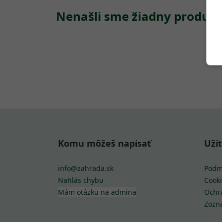
Nenašli sme žiadny produkt
Komu môžeš napísať
Uži
info@zahrada.sk
Podm
Nahlás chybu
Cooki
Mám otázku na admina
Ochr
Zozn