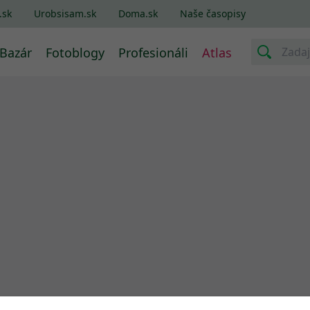
.sk
Urobsisam.sk
Doma.sk
Naše časopisy
Bazár
Fotoblogy
Profesionáli
Atlas