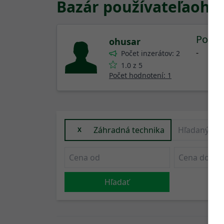
Bazár používateľa
ohu
Podmi
ohusar
-
Počet inzerátov: 2
1.0 z 5
Počet hodnotení: 1
Záhradná technika
X
Hľadať