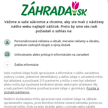
sar
enky predaja používateľa
Vážime si vaše súkromie a chceme, aby ste mali z návštevy
nášho webu najlepší zážitok. Preto by sme vás radi
požiadali o súhlas na:
Personalizovaná reklama a obsah, meranie reklamy a obsahu,
prieskum cieľových skupín a vývoj služieb
Uchovávanie alebo prístup k informáciám na zariadení
Ďalšie informácie
Vaše osobné údaje budú spracúvané a informácie z vášho zariadenia
(súbory cookie, jedinečné identifikátory a ďalšie údaje o zariadení) môžu
byť ukladané a používané 215 partnermi a môžu s nimi byť zdieľané
alebo môžu byť využívané konkrétne týmito webovými stránkami. My
a naši partneri môžeme používať presné údaje o geolokácii.
Pozrite si
zoznam partnerov.
Niektorí dodávatelia môžu spracúvať vaše osobné údaje na základe
oprávneného záujmu, proti ktorému môžete vzniesť námietku pomocou
možností nižšie. Dole na tejto stránke alebo v ponuke webu nájdite