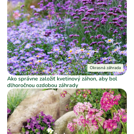
Okrasná záhrada
Ako správne založiť kvetinový záhon, aby bol
dlhoročnou ozdobou záhrady