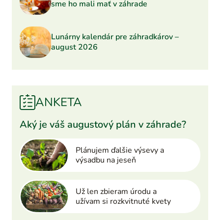
sme ho mali mať v záhrade
Lunárny kalendár pre záhradkárov –
august 2026
ANKETA
Aký je váš augustový plán v záhrade?
Plánujem ďalšie výsevy a
výsadbu na jeseň
Už len zbieram úrodu a
užívam si rozkvitnuté kvety