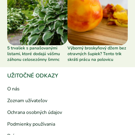
5 trvaliek s panašovanými
Výborný broskyňový džem bez
listami, ktoré dodajú vášmu
otravných šupiek? Tento trik
záhonu celosezónny šmrnc
skráti prácu na polovicu
UŽITOČNÉ ODKAZY
O nás
Zoznam užívateľov
Ochrana osobných údajov
Podmienky používania