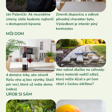
Ján Palenčár: Ak neurobíme
Zmenili dispozíciu a odkryli
zmeny, stále budeme najhorší
pôvodný charakter bytu.
v dostupnosti bývania
Výsledkom je interiér plný
kontrastov
MÔJ DOM
Ako vybrať dlažbu na záhrady:
ktorý materiál vydrží záťaž,
4 domáce triky, ako otvoriť
ktorý môže kĺzať a pri čom
fľašu vína aj bez vývrtky. Stačí
rátať s častou údržbou?
pár vecí, ktoré už máte doma
(video)
UROB SI SÁM