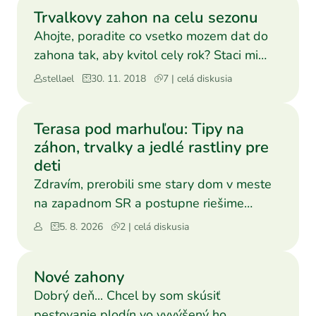
Trvalkovy zahon na celu sezonu
Ahojte, poradite co vsetko mozem dat do
zahona tak, aby kvitol cely rok? Staci mi
aspon priblizne...
stellael
30. 11. 2018
7 | celá diskusia
Terasa pod marhuľou: Tipy na
záhon, trvalky a jedlé rastliny pre
deti
Zdravím, prerobili sme stary dom v meste
na zapadnom SR a postupne riešime
záhradu pre deti a nas. K
5. 8. 2026
2 | celá diskusia
Nové zahony
Dobrý deň... Chcel by som skúsiť
pestovanie plodín vo vyvýšený ho