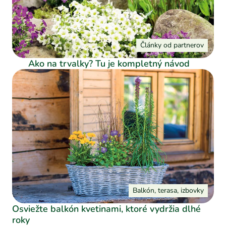
Články od partnerov
Ako na trvalky? Tu je kompletný návod
Balkón, terasa, izbovky
Osviežte balkón kvetinami, ktoré vydržia dlhé
roky