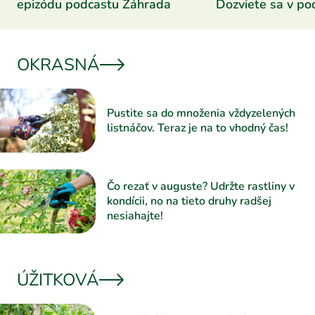
epizódu podcastu Záhrada
Dozviete sa v po
Záhrada
OKRASNÁ
Pustite sa do množenia vždyzelených
listnáčov. Teraz je na to vhodný čas!
Čo rezať v auguste? Udržte rastliny v
kondícii, no na tieto druhy radšej
nesiahajte!
ÚŽITKOVÁ