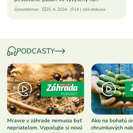
záhonoch. Avšak napadlo ma zopár o
seydellman
25. 4. 2024
14 | celá diskusia
PODCASTY
Mravce v záhrade nemusia byť
Ako na bohatú ú
nepriateľom. Vypočujte si novú
chrumkavých nak