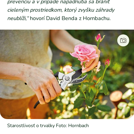
prevenciu a v prípade napadnutia sa brániť
cieleným prostriedkom, ktorý zvyšku záhrady
neublíži,“
hovorí David Benda z Hornbachu.
Starostlivosť o trvalky Foto: Hornbach