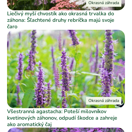
Okrasná záhrada
Liečivý myší chvostík ako okrasná trvalka do
záhona: Šľachtené druhy rebríčka majú svoje
čaro
Okrasná záhrada
Všestranná agastacha: Poteší milovníkov
kvetinových záhonov, odpudí škodce a zahreje
ako aromatický čaj