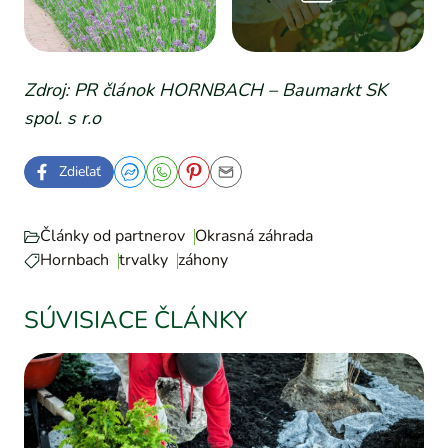
Zdroj: PR článok HORNBACH – Baumarkt SK
spol. s r.o
Zdieľať
Články od partnerov
Okrasná záhrada
Hornbach
trvalky
záhony
SÚVISIACE ČLÁNKY