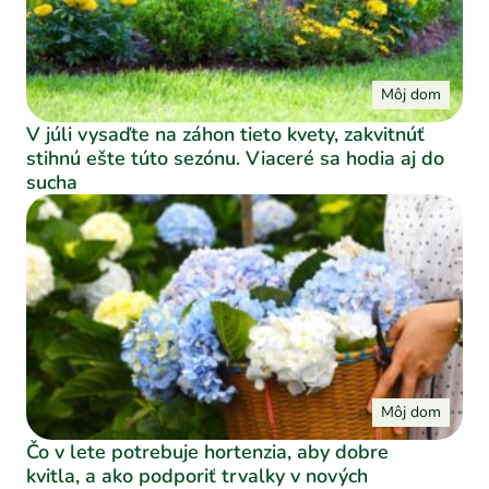
Môj dom
V júli vysaďte na záhon tieto kvety, zakvitnúť
stihnú ešte túto sezónu. Viaceré sa hodia aj do
sucha
Môj dom
Čo v lete potrebuje hortenzia, aby dobre
kvitla, a ako podporiť trvalky v nových