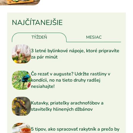
NAJČÍTANEJŠIE
TÝŽDEŇ
MESIAC
3 letné bylinkové nápoje, ktoré pripravíte
za pár minút
Čo rezať v auguste? Udržte rastliny v
kondícii, no na tieto druhy radšej
nesiahajte!
Kutavky, priateľky arachnofóbov a
staviteľky hlinených džbánov
5 tipov, ako spracovať rakytník a prečo by