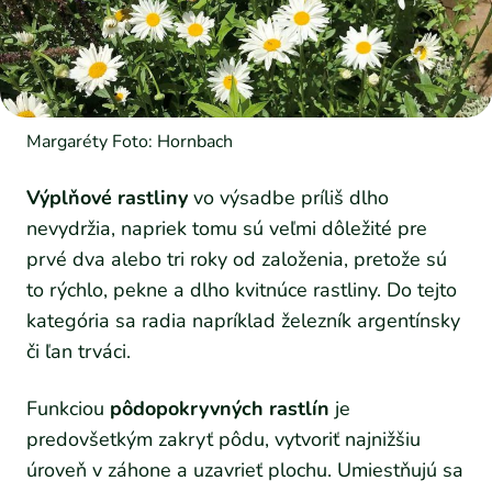
Margaréty Foto: Hornbach
Výplňové rastliny
vo výsadbe príliš dlho
nevydržia, napriek tomu sú veľmi dôležité pre
prvé dva alebo tri roky od založenia, pretože sú
to rýchlo, pekne a dlho kvitnúce rastliny. Do tejto
kategória sa radia napríklad železník argentínsky
či ľan trváci.
Funkciou
pôdopokryvných rastlín
je
predovšetkým zakryť pôdu, vytvoriť najnižšiu
úroveň v záhone a uzavrieť plochu. Umiestňujú sa