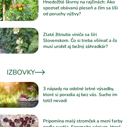
Hnedožlté škvrny na rajčinách: Ako
spoznať obávanú pleseň a čím sa líši
od poruchy výživy?
Zlaté žltnutie viniča sa šíri
Slovenskom. Čo si treba všímať a čo
musí urobiť aj bežný záhradkár?
IZBOVKY
3 nápady na odolné letné výsadby,
ktoré si poradia aj bez vás. Sucho im
totiž nevadí
Pripomína malý stromček a mení farby