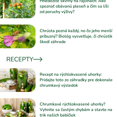
Hnedožlté škvrny na rajčinách: Ako
spoznať obávanú pleseň a čím sa líši
od poruchy výživy?
Chrústa pozná každý, no čo jeho menší
príbuzný? Biológ vysvetľuje, či chrústik
škodí záhrade
RECEPTY
Recept na rýchlokvasené uhorky:
Pridajte toto zo záhradky pre dokonale
chrumkavý výsledok
Chrumkavé rýchlokvasené uhorky?
Vyhnite sa častým chybám a stavte na
trik našich babičiek