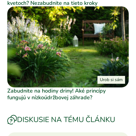
kvetoch? Nezabudnite na tieto kroky
Urob si sám
Zabudnite na hodiny driny! Aké princípy
fungujú v nízkoúdržbovej záhrade?
DISKUSIE NA TÉMU ČLÁNKU