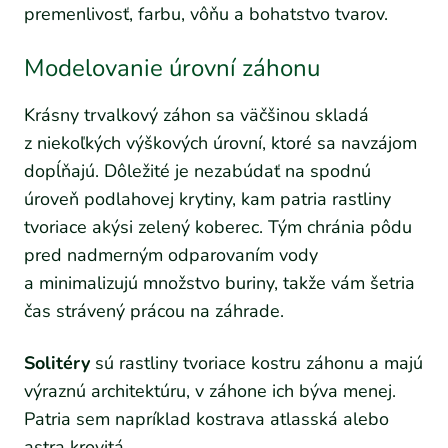
premenlivosť, farbu, vôňu a bohatstvo tvarov.
Modelovanie úrovní záhonu
Krásny trvalkový záhon sa väčšinou skladá
z niekoľkých výškových úrovní, ktoré sa navzájom
dopĺňajú. Dôležité je nezabúdať na spodnú
úroveň podlahovej krytiny, kam patria rastliny
tvoriace akýsi zelený koberec. Tým chránia pôdu
pred nadmerným odparovaním vody
a minimalizujú množstvo buriny, takže vám šetria
čas strávený prácou na záhrade.
Solitéry
sú rastliny tvoriace kostru záhonu a majú
výraznú architektúru, v záhone ich býva menej.
Patria sem napríklad kostrava atlasská alebo
astra krovitá.