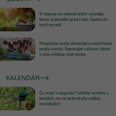
3 nápady na odolné letné výsadby,
ktoré si poradia aj bez vás. Sucho im
totiž nevadí
Pripomína malý stromček a mení farby
podľa svetla. Spoznajte eónium, ktoré
v lete môžete mať vonku
KALENDÁR
Čo rezať v auguste? Udržte rastliny v
kondícii, no na tieto druhy radšej
nesiahajte!