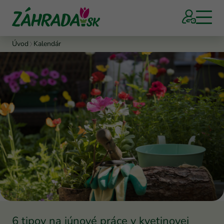
Úvod
Kalendár
6 tipov na júnové práce v kvetinovej