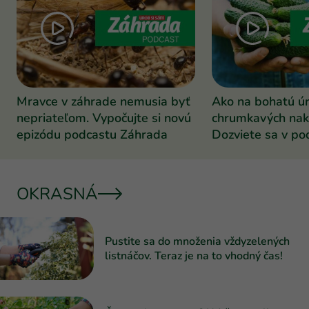
Mravce v záhrade nemusia byť
Ako na bohatú ú
nepriateľom. Vypočujte si novú
chrumkavých nak
epizódu podcastu Záhrada
Dozviete sa v po
Záhrada
OKRASNÁ
Pustite sa do množenia vždyzelených
listnáčov. Teraz je na to vhodný čas!