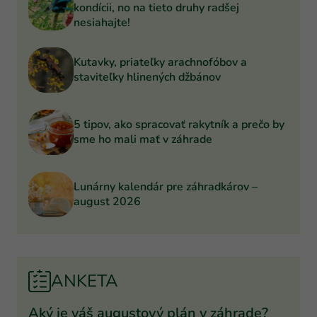
kondícii, no na tieto druhy radšej
nesiahajte!
Kutavky, priateľky arachnofóbov a
staviteľky hlinených džbánov
5 tipov, ako spracovať rakytník a prečo by
sme ho mali mať v záhrade
Lunárny kalendár pre záhradkárov –
august 2026
ANKETA
Aký je váš augustový plán v záhrade?