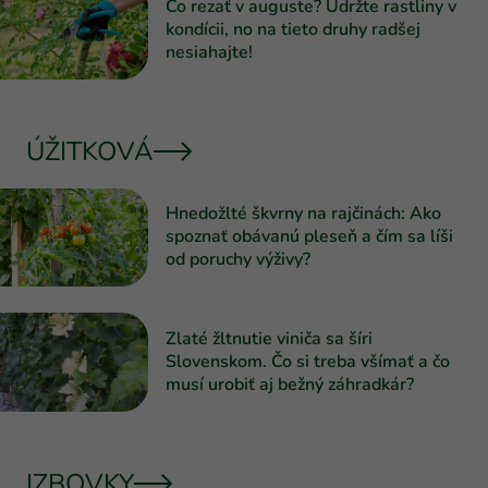
Čo rezať v auguste? Udržte rastliny v
kondícii, no na tieto druhy radšej
nesiahajte!
ÚŽITKOVÁ
Hnedožlté škvrny na rajčinách: Ako
spoznať obávanú pleseň a čím sa líši
od poruchy výživy?
Zlaté žltnutie viniča sa šíri
Slovenskom. Čo si treba všímať a čo
musí urobiť aj bežný záhradkár?
IZBOVKY