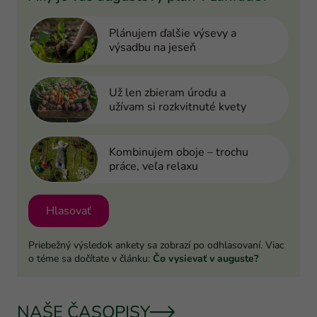
Plánujem ďalšie výsevy a
výsadbu na jeseň
Už len zbieram úrodu a
užívam si rozkvitnuté kvety
Kombinujem oboje – trochu
práce, veľa relaxu
Hlasovať
Priebežný výsledok ankety sa zobrazí po odhlasovaní. Viac
o téme sa dočítate v článku:
Čo vysievať v auguste?
NAŠE ČASOPISY