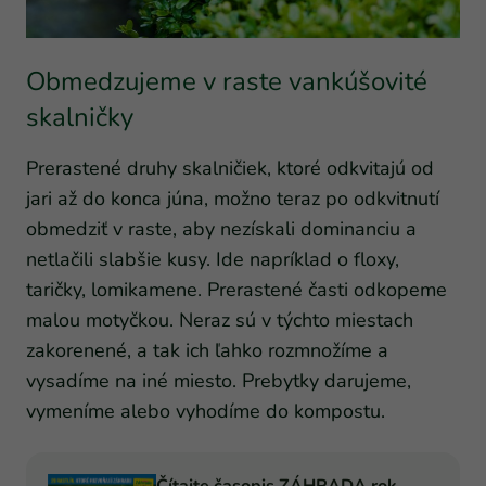
Obmedzujeme v raste vankúšovité
skalničky
Prerastené druhy skalničiek, ktoré odkvitajú od
jari až do konca júna, možno teraz po odkvitnutí
obmedziť v raste, aby nezískali dominanciu a
netlačili slabšie kusy. Ide napríklad o floxy,
taričky, lomikamene. Prerastené časti odkopeme
malou motyčkou. Neraz sú v týchto miestach
zakorenené, a tak ich ľahko rozmnožíme a
vysadíme na iné miesto. Prebytky darujeme,
vymeníme alebo vyhodíme do kompostu.