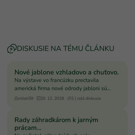
DISKUSIE NA TÉMU ČLÁNKU
Nové jablone vzhladovo a chuťovo.
Na výstave vo francúzku prectavila
americká firma nové odrody jabloni sú
vzhladovo nádherné a chuťov
milan59
20. 12. 2018
2 | celá diskusia
Rady záhradkárom k jarným
prácam...