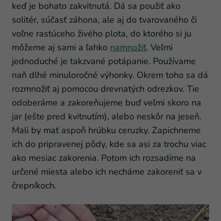
keď je bohato zakvitnutá. Dá sa použiť ako
solitér, súčasť záhona, ale aj do tvarovaného či
voľne rastúceho živého plota, do ktorého si ju
môžeme aj sami a ľahko
namnožiť
. Veľmi
jednoduché je takzvané potápanie. Používame
naň dlhé minuloročné výhonky. Okrem toho sa dá
rozmnožiť aj pomocou drevnatých odrezkov. Tie
odoberáme a zakoreňujeme buď veľmi skoro na
jar (ešte pred kvitnutím), alebo neskôr na jeseň.
Mali by mať aspoň hrúbku ceruzky. Zapichneme
ich do pripravenej pôdy, kde sa asi za trochu viac
ako mesiac zakorenia. Potom ich rozsadíme na
určené miesta alebo ich necháme zakoreniť sa v
črepníkoch.