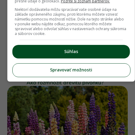
presné údaje o geolokácii.
Pozrite si zoznam partnerov.
Niektorí dodávatelia môžu spracúvať vaše osobné údaje na
základe oprávneného záujmu, proti ktorému môžete vzniesť
námietku pomocou možností nižšie. Dole na tejto stránke alebo
v ponuke webu nájdite odkaz, pomocou ktorého môžete
spravovať alebo odvolať súhlas v nastaveniach ochrany súkromia
a súborov cookie.
Súhlas
Spravovať možnosti
Poradňa
Ako rozmnožiť drevitú pivonku?