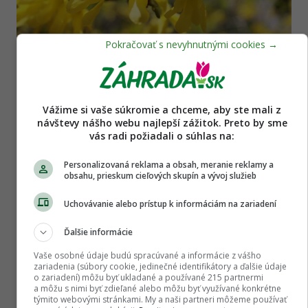
Okrasná záhrada
Ako sa postarať o zlatovku a ako si ju
namnožiť
Vážime si vaše súkromie a chceme, aby ste mali z
návštevy nášho webu najlepší zážitok. Preto by sme
vás radi požiadali o súhlas na:
Personalizovaná reklama a obsah, meranie reklamy a
obsahu, prieskum cieľových skupín a vývoj služieb
Uchovávanie alebo prístup k informáciám na zariadení
Ďalšie informácie
Vaše osobné údaje budú spracúvané a informácie z vášho
Okrasná záhrada
zariadenia (súbory cookie, jedinečné identifikátory a ďalšie údaje
o zariadení) môžu byť ukladané a používané 215 partnermi
Pivonky: Šperky záhrad, ktoré s obľubou
a môžu s nimi byť zdieľané alebo môžu byť využívané konkrétne
pestovali naše babičky
týmito webovými stránkami. My a naši partneri môžeme používať