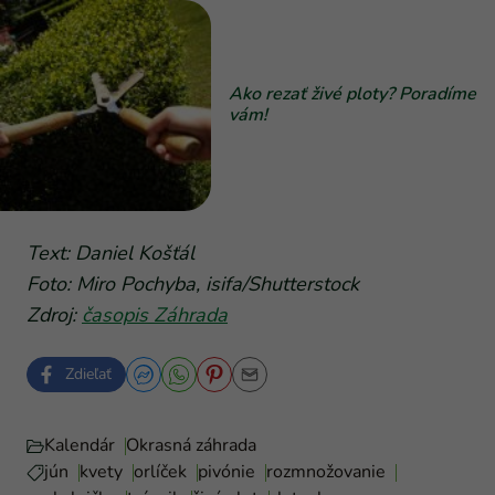
Ako rezať živé ploty? Poradíme
vám!
Text: Daniel Košťál
Foto: Miro Pochyba, isifa/Shutterstock
Zdroj:
časopis Záhrada
Zdieľať
Kalendár
Okrasná záhrada
jún
kvety
orlíček
pivónie
rozmnožovanie