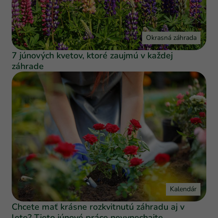
Okrasná záhrada
7 júnových kvetov, ktoré zaujmú v každej
záhrade
Kalendár
Chcete mať krásne rozkvitnutú záhradu aj v
lete? Tieto júnové práce nevynechajte