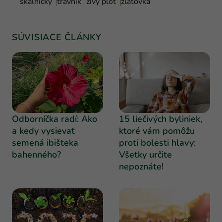
skalničky
trávnik
živý plot
zlatovka
SÚVISIACE ČLÁNKY
Odborníčka radí: Ako
15 liečivých byliniek,
a kedy vysievať
ktoré vám pomôžu
semená ibišteka
proti bolesti hlavy:
bahenného?
Všetky určite
nepoznáte!