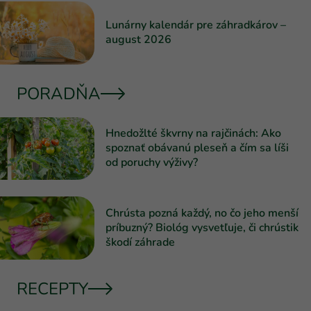
Lunárny kalendár pre záhradkárov –
august 2026
PORADŇA
Hnedožlté škvrny na rajčinách: Ako
spoznať obávanú pleseň a čím sa líši
od poruchy výživy?
Chrústa pozná každý, no čo jeho menší
príbuzný? Biológ vysvetľuje, či chrústik
škodí záhrade
RECEPTY