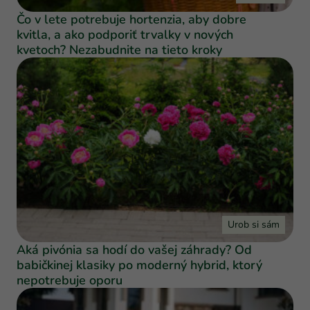
Čo v lete potrebuje hortenzia, aby dobre
kvitla, a ako podporiť trvalky v nových
kvetoch? Nezabudnite na tieto kroky
Urob si sám
Aká pivónia sa hodí do vašej záhrady? Od
babičkinej klasiky po moderný hybrid, ktorý
nepotrebuje oporu