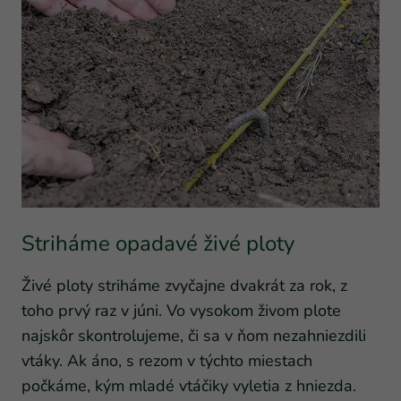
Striháme opadavé živé ploty
Živé ploty striháme zvyčajne dvakrát za rok, z
toho prvý raz v júni. Vo vysokom živom plote
najskôr skontrolujeme, či sa v ňom nezahniezdili
vtáky. Ak áno, s rezom v týchto miestach
počkáme, kým mladé vtáčiky vyletia z hniezda.