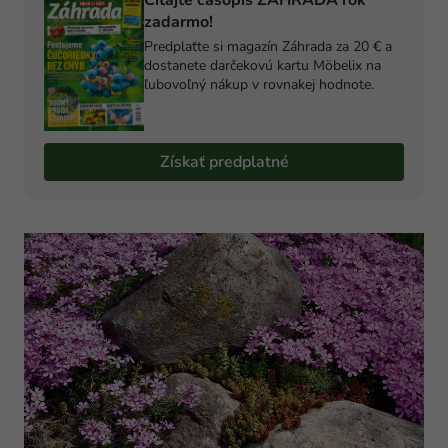
Čítajte časopis ZÁHRADA rok
zadarmo!
Predplaťte si magazín Záhrada za 20 € a
dostanete darčekovú kartu Möbelix na
ľubovoľný nákup v rovnakej hodnote.
Získať predplatné