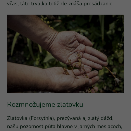
včas, táto trvalka totiž zle znáša presádzanie.
Rozmnožujeme zlatovku
Zlatovka (Forsythia), prezývaná aj zlatý dážď,
našu pozornosť púta hlavne v jarných mesiacoch,