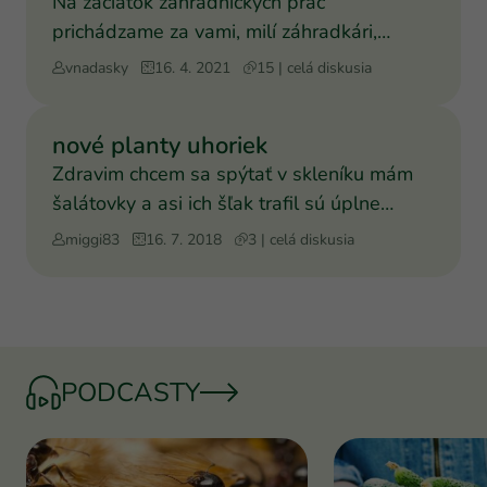
Na začiatok záhradníckych prác
prichádzame za vami, milí záhradkári,
aspoň s niektorými radami, aby
vnadasky
16. 4. 2021
15 | celá diskusia
nové planty uhoriek
Zdravim chcem sa spýtať v skleníku mám
šalátovky a asi ich šľak trafil sú úplne
odkvacnute. Môžem ic
miggi83
16. 7. 2018
3 | celá diskusia
PODCASTY