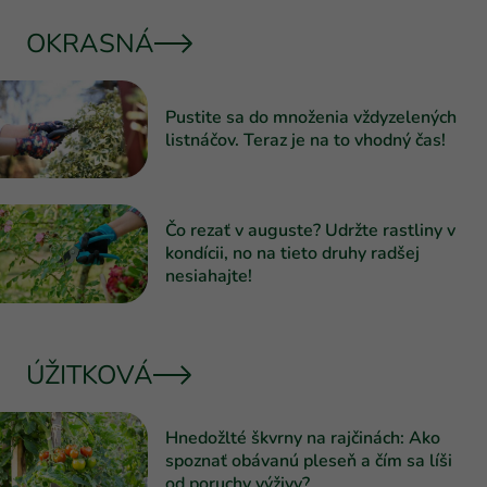
OKRASNÁ
Pustite sa do množenia vždyzelených
listnáčov. Teraz je na to vhodný čas!
Čo rezať v auguste? Udržte rastliny v
kondícii, no na tieto druhy radšej
nesiahajte!
ÚŽITKOVÁ
Hnedožlté škvrny na rajčinách: Ako
spoznať obávanú pleseň a čím sa líši
od poruchy výživy?