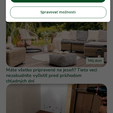
Spravovať možnosti
Môj dom
Máte všetko pripravené na jeseň? Tieto veci
nezabudnite vyčistiť pred príchodom
chladných dní