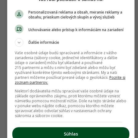
Úžitková záhrada
Personalizovaná reklama a obsah, meranie reklamy a
obsahu, prieskum cieľových skupín a vývoj služieb
Nový ovocný druh do svojej záhrady? Vyberte
si z menej známych ovocnín
Uchovávanie alebo prístup k informáciám na zariadení
Ďalšie informácie
Vaše osobné údaje budú spracúvané a informácie z vášho
zariadenia (súbory cookie, jedinečné identifikátory a ďalšie
údaje o zariadení) môžu byť ukladané a používané
215 partnermi a môžu s nimi byť zdieľané alebo môžu byť
využívané konkrétne týmito webovými stránkami. My a naši
partneri môžeme používať presné údaje o geolokácii.
Pozrite si
zoznam partnerov.
Niektorí dodávatelia môžu spracúvať vaše osobné údaje na
základe oprávneného záujmu, proti ktorému môžete vzniesť
námietku pomocou možností nižšie. Dole na tejto stránke alebo
Úžitková záhrada
v ponuke webu nájdite odkaz, pomocou ktorého môžete
spravovať alebo odvolať súhlas v nastaveniach ochrany
Ako a kde pestovať figovníky? Toto odporúča
súkromia a súborov cookie.
ovocinár
Súhlas