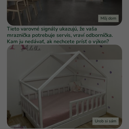
Môj dom
Tieto varovné signály ukazujú, že vaša
mraznička potrebuje servis, vraví odborníčka.
Kam ju nedávať, ak nechcete prísť o výkon?
Urob si sám