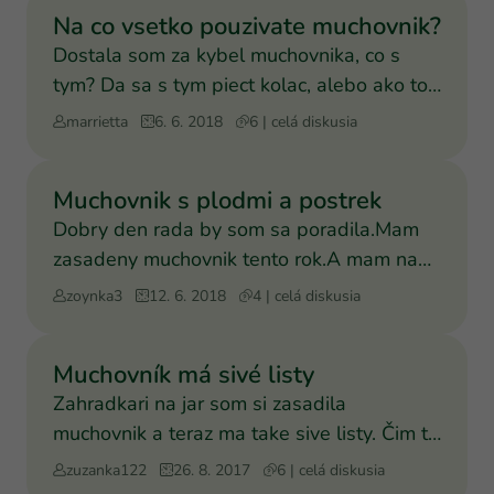
Na co vsetko pouzivate muchovnik?
Dostala som za kybel muchovnika, co s
tym? Da sa s tym piect kolac, alebo ako to
pouzit? Dakujem
marrietta
6. 6. 2018
6 | celá diskusia
Muchovnik s plodmi a postrek
Dobry den rada by som sa poradila.Mam
zasadeny muchovnik tento rok.A mam na
nom asi 30bobuliek,uz sa
zoynka3
12. 6. 2018
4 | celá diskusia
Muchovník má sivé listy
Zahradkari na jar som si zasadila
muchovnik a teraz ma take sive listy. Čim to
je?
zuzanka122
26. 8. 2017
6 | celá diskusia