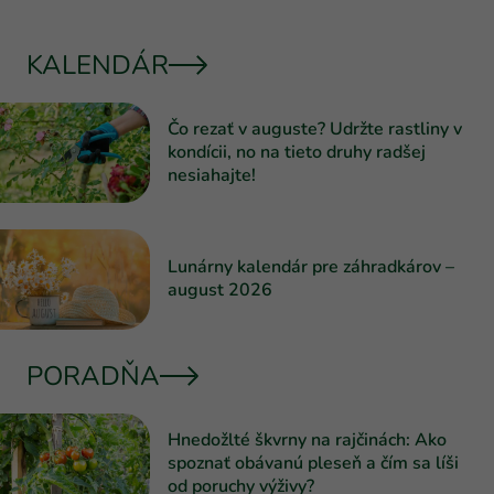
KALENDÁR
Čo rezať v auguste? Udržte rastliny v
kondícii, no na tieto druhy radšej
nesiahajte!
Lunárny kalendár pre záhradkárov –
august 2026
PORADŇA
Hnedožlté škvrny na rajčinách: Ako
spoznať obávanú pleseň a čím sa líši
od poruchy výživy?