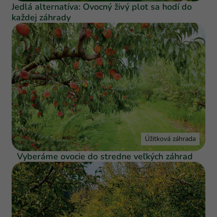
Jedlá alternatíva: Ovocný živý plot sa hodí do
každej záhrady
Úžitková záhrada
Vyberáme ovocie do stredne veľkých záhrad