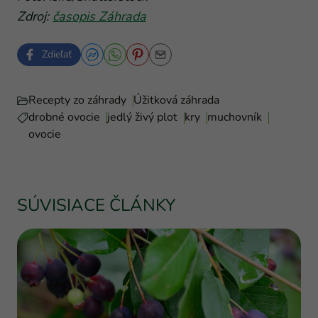
Zdroj:
časopis Záhrada
Zdieľať
Recepty zo záhrady
Úžitková záhrada
drobné ovocie
jedlý živý plot
kry
muchovník
ovocie
SÚVISIACE ČLÁNKY