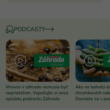
PODCASTY
Mravce v záhrade nemusia byť
Ako na bohatú ú
nepriateľom. Vypočujte si novú
chrumkavých nak
epizódu podcastu Záhrada
Dozviete sa v po
Záhrada