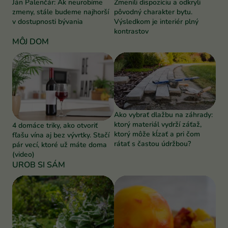
Ján Palenčár: Ak neurobíme
Zmenili dispozíciu a odkryli
zmeny, stále budeme najhorší
pôvodný charakter bytu.
v dostupnosti bývania
Výsledkom je interiér plný
kontrastov
MÔJ DOM
Ako vybrať dlažbu na záhrady:
ktorý materiál vydrží záťaž,
4 domáce triky, ako otvoriť
ktorý môže kĺzať a pri čom
fľašu vína aj bez vývrtky. Stačí
rátať s častou údržbou?
pár vecí, ktoré už máte doma
(video)
UROB SI SÁM