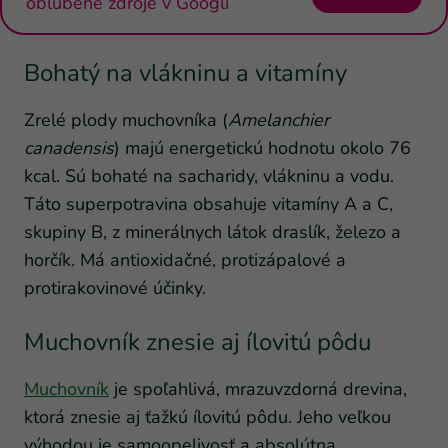
obľúbené zdroje v Googli
Bohatý na vlákninu a vitamíny
Zrelé plody muchovníka (
Amelanchier
canadensis
) majú energetickú hodnotu okolo 76
kcal. Sú bohaté na sacharidy, vlákninu a vodu.
Táto superpotravina obsahuje vitamíny A a C,
skupiny B, z minerálnych látok draslík, železo a
horčík. Má antioxidačné, protizápalové a
protirakovinové účinky.
Muchovník znesie aj ílovitú pôdu
Muchovník
je spoľahlivá, mrazuvzdorná drevina,
ktorá znesie aj ťažkú ​​ílovitú pôdu. Jeho veľkou
výhodou je samoopelivosť a absolútna