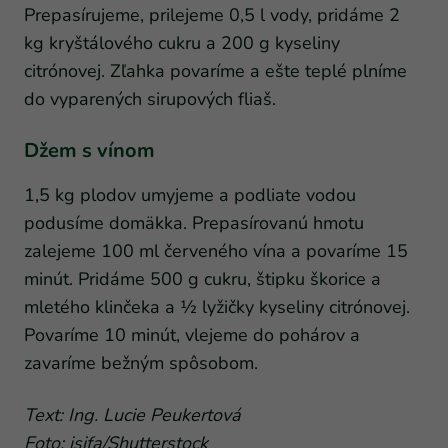
Prepasírujeme, prilejeme 0,5 l vody, pridáme 2
kg kryštálového cukru a 200 g kyseliny
citrónovej. Zľahka povaríme a ešte teplé plníme
do vyparených sirupových fliaš.
Džem s vínom
1,5 kg plodov umyjeme a podliate vodou
podusíme domäkka. Prepasírovanú hmotu
zalejeme 100 ml červeného vína a povaríme 15
minút. Pridáme 500 g cukru, štipku škorice a
mletého klinčeka a ½ lyžičky kyseliny citrónovej.
Povaríme 10 minút, vlejeme do pohárov a
zavaríme bežným spôsobom.
Text: Ing. Lucie Peukertová
Foto: isifa/Shutterstock