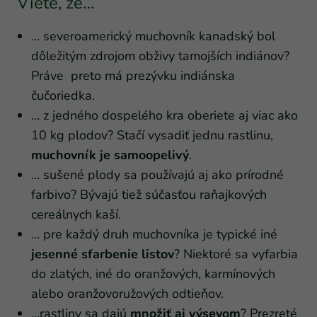
Viete, že…
… severoamerický muchovník kanadský bol
dôležitým zdrojom obživy tamojších indiánov?
Práve preto má prezývku indiánska
čučoriedka.
… z jedného dospelého kra oberiete aj viac ako
10 kg plodov? Stačí vysadiť jednu rastlinu,
muchovník je samoopelivý
.
… sušené plody sa používajú aj ako prírodné
farbivo? Bývajú tiež súčasťou raňajkových
cereálnych kaší.
… pre každý druh muchovníka je typické iné
jesenné sfarbenie listov
? Niektoré sa vyfarbia
do zlatých, iné do oranžových, karmínových
alebo oranžovoružových odtieňov.
…rastliny sa dajú
množiť aj výsevom
? Prezreté