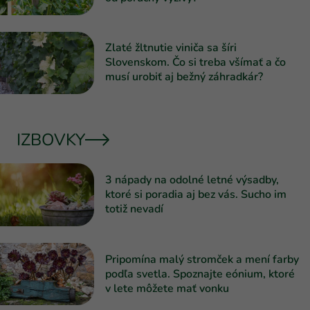
Zlaté žltnutie viniča sa šíri
Slovenskom. Čo si treba všímať a čo
musí urobiť aj bežný záhradkár?
IZBOVKY
3 nápady na odolné letné výsadby,
ktoré si poradia aj bez vás. Sucho im
totiž nevadí
Pripomína malý stromček a mení farby
podľa svetla. Spoznajte eónium, ktoré
v lete môžete mať vonku