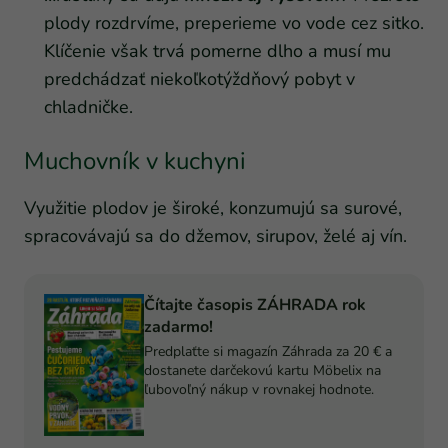
plody rozdrvíme, preperieme vo vode cez sitko.
Klíčenie však trvá pomerne dlho a musí mu
predchádzať niekoľkotýždňový pobyt v
chladničke.
Muchovník v kuchyni
Využitie plodov je široké, konzumujú sa surové,
spracovávajú sa do džemov, sirupov, želé aj vín.
Čítajte časopis ZÁHRADA rok
zadarmo!
Predplaťte si magazín Záhrada za 20 € a
dostanete darčekovú kartu Möbelix na
ľubovoľný nákup v rovnakej hodnote.