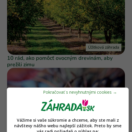
Úžitková záhrada
10 rád, ako pomôcť ovocným drevinám, aby
prežili zimu
Vážime si vaše súkromie a chceme, aby ste mali z
návštevy nášho webu najlepší zážitok. Preto by sme
vás radi požiadali o súhlas na: