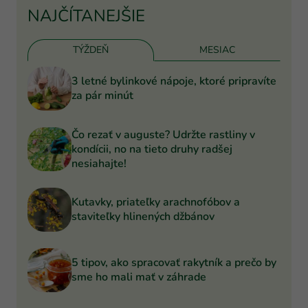
NAJČÍTANEJŠIE
TÝŽDEŇ
MESIAC
3 letné bylinkové nápoje, ktoré pripravíte
za pár minút
Čo rezať v auguste? Udržte rastliny v
kondícii, no na tieto druhy radšej
nesiahajte!
Kutavky, priateľky arachnofóbov a
staviteľky hlinených džbánov
5 tipov, ako spracovať rakytník a prečo by
sme ho mali mať v záhrade