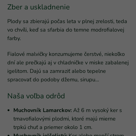
Zber a uskladnenie
Plody sa zbierajú počas leta v plnej zrelosti, teda
vo chvíli, keď sa sfarbia do temne modrofialovej
farby.
Fialové malvičky konzumujeme čerstvé, niekoľko
dní ale prečkajú aj v chladničke v miske zabalenej
igelitom. Dajú sa zamraziť alebo tepelne
spracovať do podoby džemu, sirupu…
Naša voľba odrôd
Muchovník Lamarckov:
Až 6 m vysoký ker s
tmavofialovými plodmi, ktoré majú mierne
trpkú chuť a priemer okolo 1 cm.
Muchovník jelšolistý:
Ker alebo menší strom