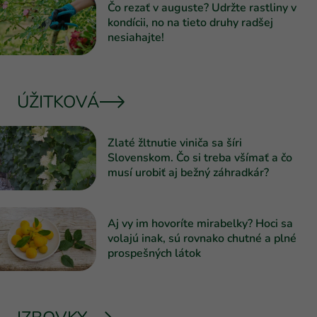
Čo rezať v auguste? Udržte rastliny v
kondícii, no na tieto druhy radšej
nesiahajte!
ÚŽITKOVÁ
Zlaté žltnutie viniča sa šíri
Slovenskom. Čo si treba všímať a čo
musí urobiť aj bežný záhradkár?
Aj vy im hovoríte mirabelky? Hoci sa
volajú inak, sú rovnako chutné a plné
prospešných látok