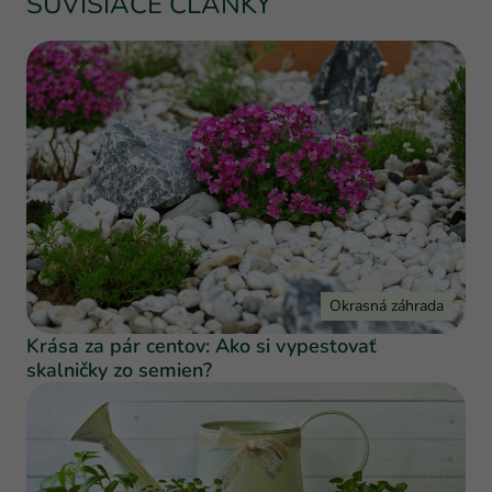
SÚVISIACE ČLÁNKY
Okrasná záhrada
Krása za pár centov: Ako si vypestovať
skalničky zo semien?