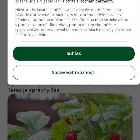
presné údaje o geolokácii.
Pozrite si zoznam partnerov.
Niektorí dodávatelia môžu spracúvať vaše osobné údaje na
základe oprávneného záujmu, proti ktorému môžete vzniesť
námietku pomocou možností nižšie. Dole na tejto stránke alebo
v ponuke webu nájdite odkaz, pomocou ktorého môžete
spravovať alebo odvolať súhlas v nastaveniach ochrany súkromia
a súborov cookie.
Súhlas
Úžitková záhrada
Spravovať možnosti
Využite zimnú vlahu a vysejte si strukoviny.
Teraz je správny čas