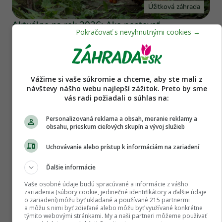
Úžitková záhrada
Aktuálne na rok 2026: Ako pestovať
paradajky bez chémie a ktorý termín výsevu je
tento rok najvhodnejší? Toto radí skúsený
pestovateľ
Vážime si vaše súkromie a chceme, aby ste mali z
návštevy nášho webu najlepší zážitok. Preto by sme
vás radi požiadali o súhlas na:
Personalizovaná reklama a obsah, meranie reklamy a
obsahu, prieskum cieľových skupín a vývoj služieb
Uchovávanie alebo prístup k informáciám na zariadení
Ďalšie informácie
Úžitková záhrada
Vaše osobné údaje budú spracúvané a informácie z vášho
zariadenia (súbory cookie, jedinečné identifikátory a ďalšie údaje
Jar prichádza, hurá do vysievania zeleniny! Čo
o zariadení) môžu byť ukladané a používané 215 partnermi
a môžu s nimi byť zdieľané alebo môžu byť využívané konkrétne
všetko by sme pred výsevmi mali vedieť?
týmito webovými stránkami. My a naši partneri môžeme používať