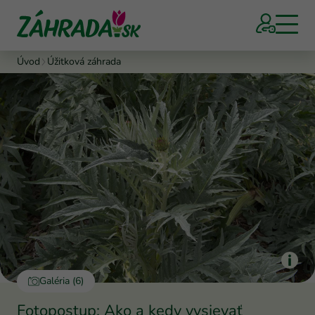
Úvod
Úžitková záhrada
Galéria (6)
Fotopostup: Ako a kedy vysievať