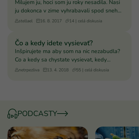
Milujem ju, hoci som ju roky nesadila. Nasi
ju dokonca v zime vyhrabavali spod snehu.
Kedy sa vysiev
stellael
16. 8. 2017
14 | celá diskusia
Čo a kedy idete vysievať?
Inšpirujete ma aby som na nic nezabudla?
Co a kedy sa chystate vysievat, kedy
zacinate, pridajte inf
netrpezliva
13. 4. 2018
55 | celá diskusia
PODCASTY