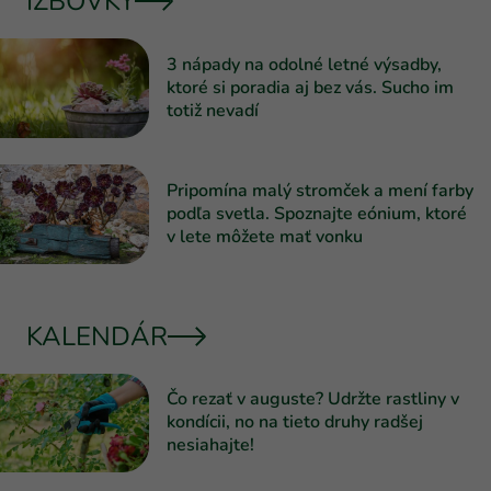
IZBOVKY
3 nápady na odolné letné výsadby,
ktoré si poradia aj bez vás. Sucho im
totiž nevadí
Pripomína malý stromček a mení farby
podľa svetla. Spoznajte eónium, ktoré
v lete môžete mať vonku
KALENDÁR
Čo rezať v auguste? Udržte rastliny v
kondícii, no na tieto druhy radšej
nesiahajte!