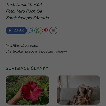
Text: Daniel Košťál
Foto: Miro Pochyba
Zdroj: časopis Záhrada
Zdieľať
Úžitková záhrada
artičoka
pracovný postup
výsevy
SÚVISIACE ČLÁNKY