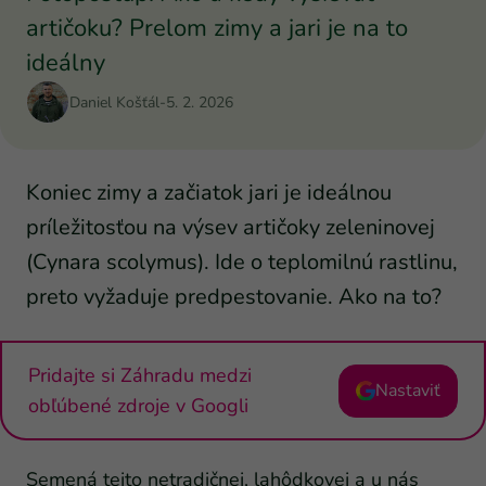
artičoku? Prelom zimy a jari je na to
ideálny
Daniel Košťál
-
5. 2. 2026
Koniec zimy a začiatok jari je ideálnou
príležitosťou na výsev artičoky zeleninovej
(Cynara scolymus). Ide o teplomilnú rastlinu,
preto vyžaduje predpestovanie. Ako na to?
Pridajte si Záhradu medzi
Nastaviť
obľúbené zdroje v Googli
Semená tejto netradičnej, lahôdkovej a u nás