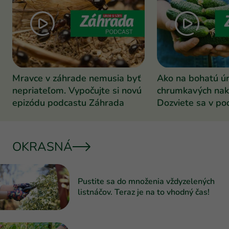
Mravce v záhrade nemusia byť
Ako na bohatú ú
nepriateľom. Vypočujte si novú
chrumkavých nak
epizódu podcastu Záhrada
Dozviete sa v po
Záhrada
OKRASNÁ
Pustite sa do množenia vždyzelených
listnáčov. Teraz je na to vhodný čas!