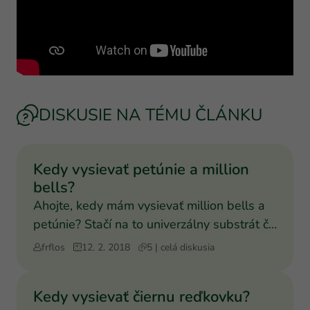
DISKUSIE NA TÉMU ČLÁNKU
Kedy vysievať petúnie a million
bells?
Ahojte, kedy mám vysievať million bells a
petúnie? Stačí na to univerzálny substrát či
potrebujem in
frflos
12. 2. 2018
5 | celá diskusia
Kedy vysievať čiernu reďkovku?