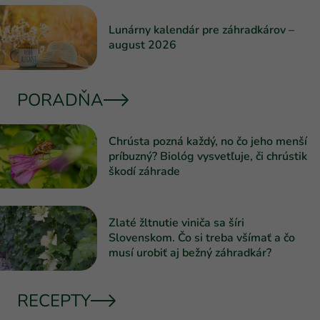
Lunárny kalendár pre záhradkárov –
august 2026
PORADŇA
Chrústa pozná každý, no čo jeho menší
príbuzný? Biológ vysvetľuje, či chrústik
škodí záhrade
Zlaté žltnutie viniča sa šíri
Slovenskom. Čo si treba všímať a čo
musí urobiť aj bežný záhradkár?
RECEPTY