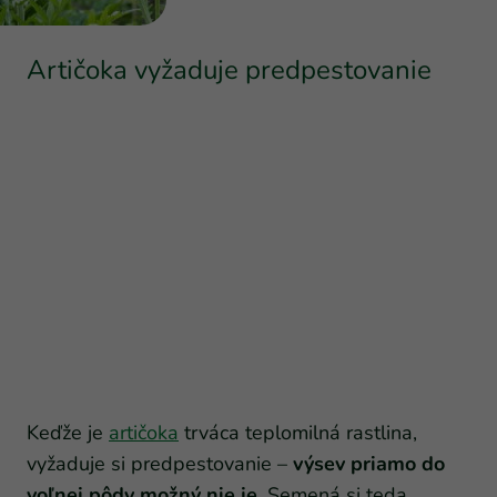
Artičoka vyžaduje predpestovanie
Keďže je
artičoka
trváca teplomilná rastlina,
vyžaduje si predpestovanie –
výsev priamo do
voľnej pôdy možný nie je
. Semená si teda