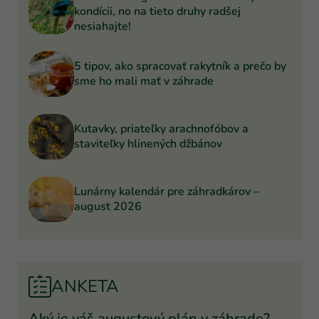
kondícii, no na tieto druhy radšej
nesiahajte!
5 tipov, ako spracovať rakytník a prečo by
sme ho mali mať v záhrade
Kutavky, priateľky arachnofóbov a
staviteľky hlinených džbánov
Lunárny kalendár pre záhradkárov –
august 2026
ANKETA
Aký je váš augustový plán v záhrade?