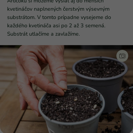
Artičoku si môžeme vysiať aj do menších
kvetináčov naplnených čerstvým výsevným
substrátom. V tomto prípadne vysejeme do
každého kvetináča asi po 2 až 3 semená.
Substrát utlačíme a zavlažíme.