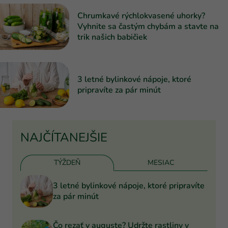
Chrumkavé rýchlokvasené uhorky?
Vyhnite sa častým chybám a stavte na
trik našich babičiek
3 letné bylinkové nápoje, ktoré
pripravíte za pár minút
NAJČÍTANEJŠIE
TÝŽDEŇ
MESIAC
3 letné bylinkové nápoje, ktoré pripravíte
za pár minút
Čo rezať v auguste? Udržte rastliny v