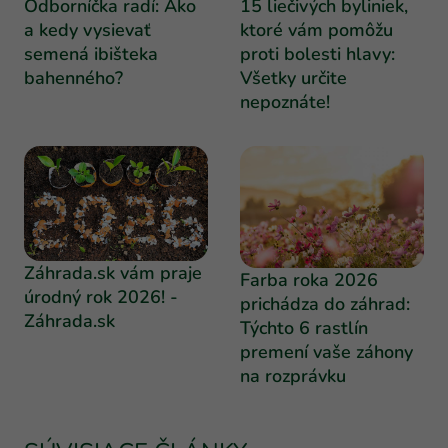
Odborníčka radí: Ako
15 liečivých byliniek,
a kedy vysievať
ktoré vám pomôžu
semená ibišteka
proti bolesti hlavy:
bahenného?
Všetky určite
nepoznáte!
Záhrada.sk vám praje
Farba roka 2026
úrodný rok 2026! -
prichádza do záhrad:
Záhrada.sk
Týchto 6 rastlín
premení vaše záhony
na rozprávku