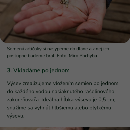
Semená artičoky si nasypeme do dlane a z nej ich
postupne budeme brať. Foto: Miro Pochyba
3. Vkladáme po jednom
Výsev zrealizujeme vložením semien po jednom
do každého vodou nasiaknutého rašelinového
zakoreňovača. Ideálna hĺbka výsevu je 0,5 cm;
snažíme sa vyhnúť hlbšiemu alebo plytkému
výsevu.