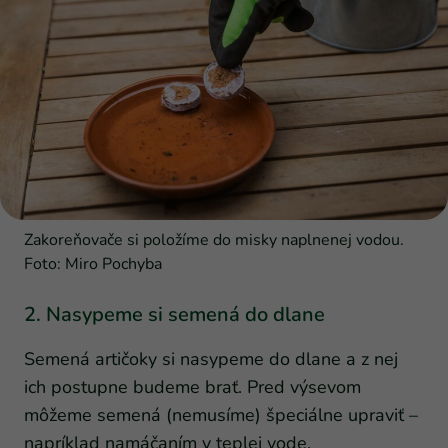
Zakoreňovače si položíme do misky naplnenej vodou.
Foto: Miro Pochyba
2. Nasypeme si semená do dlane
Semená artičoky si nasypeme do dlane a z nej
ich postupne budeme brať. Pred výsevom
môžeme semená (nemusíme) špeciálne upraviť –
napríklad namáčaním v teplej vode.