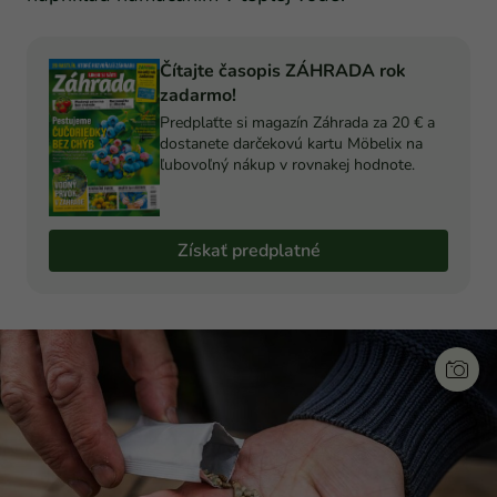
Čítajte časopis ZÁHRADA rok
zadarmo!
Predplaťte si magazín Záhrada za 20 € a
dostanete darčekovú kartu Möbelix na
ľubovoľný nákup v rovnakej hodnote.
Získať predplatné