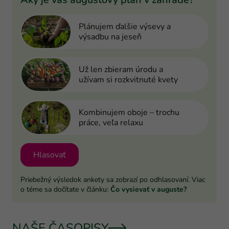
Plánujem ďalšie výsevy a
výsadbu na jeseň
Už len zbieram úrodu a
užívam si rozkvitnuté kvety
Kombinujem oboje – trochu
práce, veľa relaxu
Hlasovať
Priebežný výsledok ankety sa zobrazí po odhlasovaní. Viac
o téme sa dočítate v článku:
Čo vysievať v auguste?
NAŠE ČASOPISY