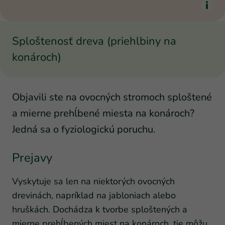
Sploštenosť dreva (priehlbiny na
konároch)
Objavili ste na ovocných stromoch sploštené
a mierne prehĺbené miesta na konároch?
Jedná sa o fyziologickú poruchu.
Prejavy
Vyskytuje sa len na niektorých ovocných
drevinách, napríklad na jabloniach alebo
hruškách. Dochádza k tvorbe sploštených a
mierne prehĺbených miest na konároch, tie môžu