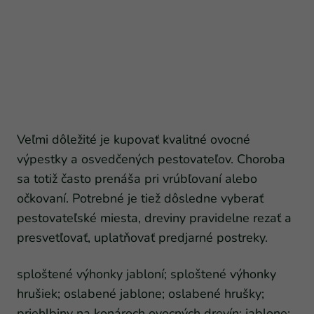
Veľmi dôležité je kupovať kvalitné ovocné
výpestky a osvedčených pestovateľov. Choroba
sa totiž často prenáša pri vrúbľovaní alebo
očkovaní. Potrebné je tiež dôsledne vyberať
pestovateľské miesta, dreviny pravidelne rezať a
presvetľovať, uplatňovať predjarné postreky.
sploštené výhonky jabloní; sploštené výhonky
hrušiek; oslabené jablone; oslabené hrušky;
priehlbiny na konároch ovocných drevín; jablone;