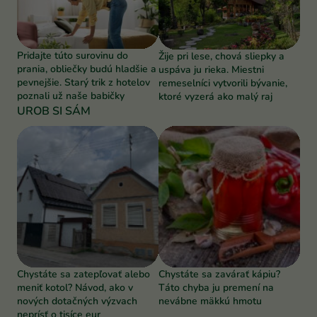
Pridajte túto surovinu do
Žije pri lese, chová sliepky a
prania, obliečky budú hladšie a
uspáva ju rieka. Miestni
pevnejšie. Starý trik z hotelov
remeselníci vytvorili bývanie,
poznali už naše babičky
ktoré vyzerá ako malý raj
UROB SI SÁM
Chystáte sa zatepľovať alebo
Chystáte sa zavárať kápiu?
meniť kotol? Návod, ako v
Táto chyba ju premení na
nových dotačných výzvach
nevábne mäkkú hmotu
neprísť o tisíce eur