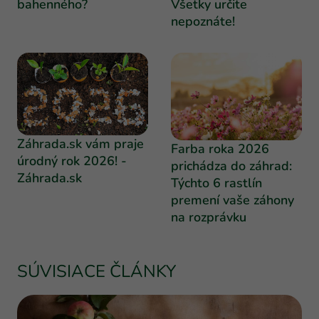
bahenného?
Všetky určite
nepoznáte!
Záhrada.sk vám praje
Farba roka 2026
úrodný rok 2026! -
prichádza do záhrad:
Záhrada.sk
Týchto 6 rastlín
premení vaše záhony
na rozprávku
SÚVISIACE ČLÁNKY