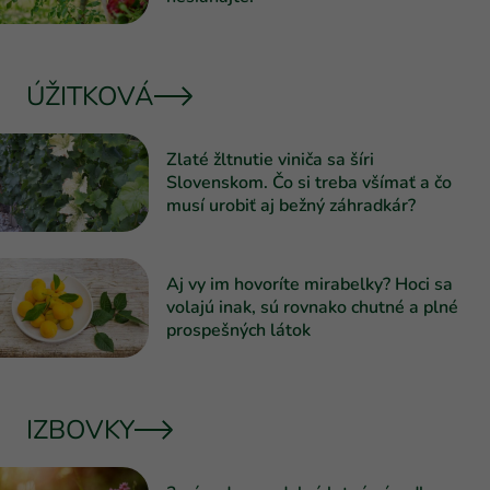
ÚŽITKOVÁ
Zlaté žltnutie viniča sa šíri
Slovenskom. Čo si treba všímať a čo
musí urobiť aj bežný záhradkár?
Aj vy im hovoríte mirabelky? Hoci sa
volajú inak, sú rovnako chutné a plné
prospešných látok
IZBOVKY