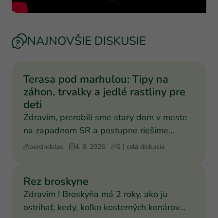
NAJNOVŠIE DISKUSIE
Terasa pod marhuľou: Tipy na
záhon, trvalky a jedlé rastliny pre
deti
Zdravím, prerobili sme stary dom v meste
na zapadnom SR a postupne riešime
záhradu pre deti a nas. Kedze mame teren
barcindeles
4. 8. 2026
2 | celá diskusia
nizsie ako dom a este sa zvazuje v 2
smeroch je to vyzva. Mame uz vstavajuce
Rez broskyne
stromy, a napriklad pod cca 20-30rocnou
Zdravim ! Broskyňa má 2 roky, ako ju
marhulou by sme si chceli spravit terasu zo
ostrihať, kedy, koľko kosterných konárov
strany od domu a z opacnej strany spravit