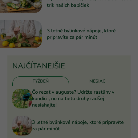
trik našich babičiek
3 letné bylinkové nápoje, ktoré
pripravíte za pár minút
NAJČÍTANEJŠIE
TÝŽDEŇ
MESIAC
Čo rezať v auguste? Udržte rastliny v
kondícii, no na tieto druhy radšej
nesiahajte!
3 letné bylinkové nápoje, ktoré pripravíte
za pár minút