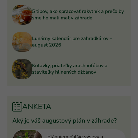
5 tipov, ako spracovať rakytník a prečo by
sme ho mali mať v záhrade
Lunárny kalendár pre záhradkárov –
august 2026
Kutavky, priateľky arachnofóbov a
staviteľky hlinených džbánov
ANKETA
Aký je váš augustový plán v záhrade?
Plánujem ďalšie výsevy a