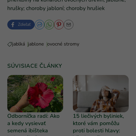
hrušky; choroby jabloní; choroby hrušiek
Zdieľať
jablká
jablone
ovocné stromy
SÚVISIACE ČLÁNKY
Odborníčka radí: Ako
15 liečivých byliniek,
a kedy vysievať
ktoré vám pomôžu
semená ibišteka
proti bolesti hlavy: