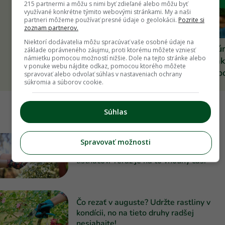
215 partnermi a môžu s nimi byť zdieľané alebo môžu byť
využívané konkrétne týmito webovými stránkami. My a naši
partneri môžeme používať presné údaje o geolokácii.
Pozrite si
zoznam partnerov.
Niektorí dodávatelia môžu spracúvať vaše osobné údaje na
Mravce v záhrade nemusia byť
Ako na bohatú ú
základe oprávneného záujmu, proti ktorému môžete vzniesť
námietku pomocou možností nižšie. Dole na tejto stránke alebo
nepriateľom. Vypočujte si novú
chrumkavých nak
v ponuke webu nájdite odkaz, pomocou ktorého môžete
epizódu podcastu Záhrada
Dozviete sa v po
spravovať alebo odvolať súhlas v nastaveniach ochrany
súkromia a súborov cookie.
Záhrada
Súhlas
OKRASNÁ
Spravovať možnosti
Pustite sa do množenia vždyzelených
listnáčov. Teraz je na to vhodný čas!
Čo rezať v auguste? Udržte rastliny v
kondícii, no na tieto druhy radšej
nesiahajte!