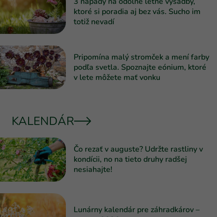
3 nápady na odolné letné výsadby,
ktoré si poradia aj bez vás. Sucho im
totiž nevadí
Pripomína malý stromček a mení farby
podľa svetla. Spoznajte eónium, ktoré
v lete môžete mať vonku
KALENDÁR
Čo rezať v auguste? Udržte rastliny v
kondícii, no na tieto druhy radšej
nesiahajte!
Lunárny kalendár pre záhradkárov –