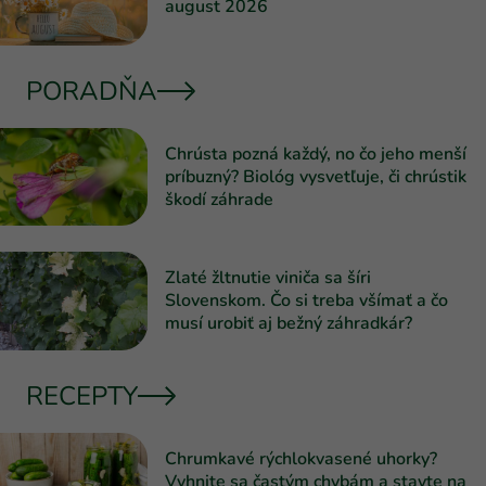
august 2026
PORADŇA
Chrústa pozná každý, no čo jeho menší
príbuzný? Biológ vysvetľuje, či chrústik
škodí záhrade
Zlaté žltnutie viniča sa šíri
Slovenskom. Čo si treba všímať a čo
musí urobiť aj bežný záhradkár?
RECEPTY
Chrumkavé rýchlokvasené uhorky?
Vyhnite sa častým chybám a stavte na