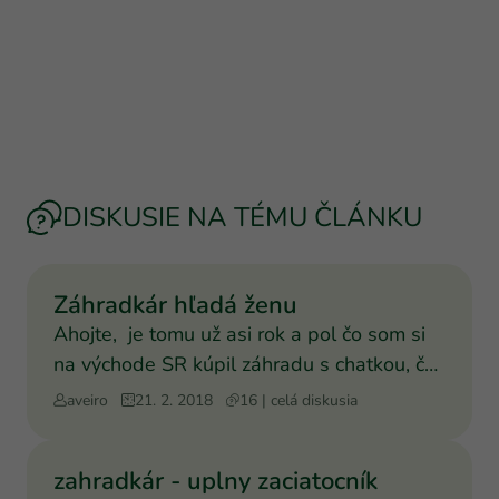
DISKUSIE NA TÉMU ČLÁNKU
Záhradkár hľadá ženu
Ahojte, je tomu už asi rok a pol čo som si
na východe SR kúpil záhradu s chatkou, čo
je pre mladšie
aveiro
21. 2. 2018
16 | celá diskusia
zahradkár - uplny zaciatocník