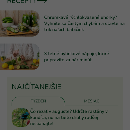
RECEPTY
Chrumkavé rýchlokvasené uhorky?
Vyhnite sa častým chybám a stavte na
trik našich babičiek
3 letné bylinkové nápoje, ktoré
pripravíte za pár minút
NAJČÍTANEJŠIE
TÝŽDEŇ
MESIAC
Čo rezať v auguste? Udržte rastliny v
kondícii, no na tieto druhy radšej
nesiahajte!