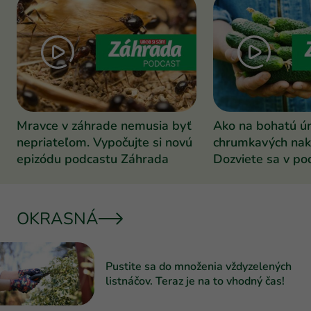
Mravce v záhrade nemusia byť
Ako na bohatú ú
nepriateľom. Vypočujte si novú
chrumkavých nak
epizódu podcastu Záhrada
Dozviete sa v po
Záhrada
OKRASNÁ
Pustite sa do množenia vždyzelených
listnáčov. Teraz je na to vhodný čas!