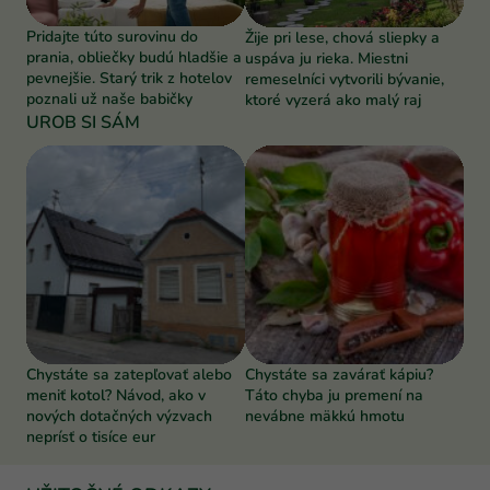
Pridajte túto surovinu do
Žije pri lese, chová sliepky a
prania, obliečky budú hladšie a
uspáva ju rieka. Miestni
pevnejšie. Starý trik z hotelov
remeselníci vytvorili bývanie,
poznali už naše babičky
ktoré vyzerá ako malý raj
UROB SI SÁM
Chystáte sa zatepľovať alebo
Chystáte sa zavárať kápiu?
meniť kotol? Návod, ako v
Táto chyba ju premení na
nových dotačných výzvach
nevábne mäkkú hmotu
neprísť o tisíce eur