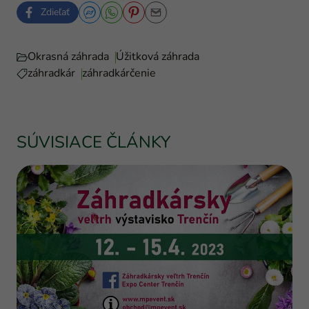
Zdieľať
Okrasná záhrada
Úžitková záhrada
záhradkár
záhradkárčenie
SÚVISIACE ČLÁNKY