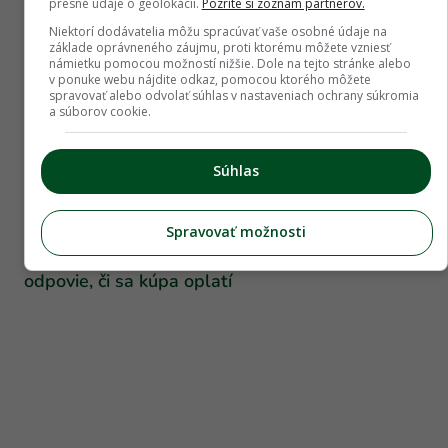
presné údaje o geolokácii.
Pozrite si zoznam partnerov.
Niektorí dodávatelia môžu spracúvať vaše osobné údaje na
základe oprávneného záujmu, proti ktorému môžete vzniesť
námietku pomocou možností nižšie. Dole na tejto stránke alebo
v ponuke webu nájdite odkaz, pomocou ktorého môžete
spravovať alebo odvolať súhlas v nastaveniach ochrany súkromia
a súborov cookie.
Súhlas
Urob si sám
Spravovať možnosti
Slušná priamočiara píla pod 50 eur? Test vám
odpovie, či sa kúpa oplatí