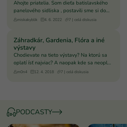
Ahojte priatelia. Som dieťa batislavského
panelového sidliska , postavili sme si dom
a mojou dlhoroc
miskakyblik
4. 6. 2022
7 | celá diskusia
Záhradkár, Gardenia, Flóra a iné
výstavy
Chodievate na tieto výstavy? Na ktorú sa
oplatí ísť najviac? A naopak kde sa neoplatí
investovať? Aj
m0n4
12. 4. 2018
7 | celá diskusia
PODCASTY