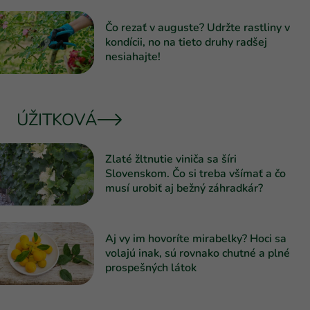
Čo rezať v auguste? Udržte rastliny v
kondícii, no na tieto druhy radšej
nesiahajte!
ÚŽITKOVÁ
Zlaté žltnutie viniča sa šíri
Slovenskom. Čo si treba všímať a čo
musí urobiť aj bežný záhradkár?
Aj vy im hovoríte mirabelky? Hoci sa
volajú inak, sú rovnako chutné a plné
prospešných látok