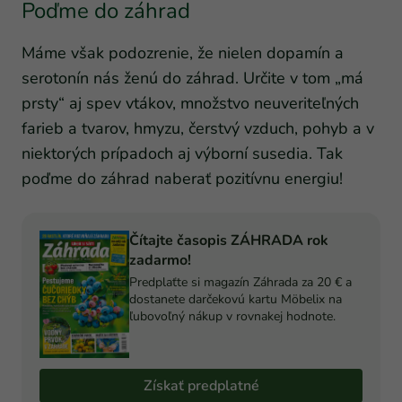
Poďme do záhrad
Máme však podozrenie, že nielen dopamín a
serotonín nás ženú do záhrad. Určite v tom „má
prsty“ aj spev vtákov, množstvo neuveriteľných
farieb a tvarov, hmyzu, čerstvý vzduch, pohyb a v
niektorých prípadoch aj výborní susedia. Tak
poďme do záhrad naberať pozitívnu energiu!
Čítajte časopis ZÁHRADA rok
zadarmo!
Predplaťte si magazín Záhrada za 20 € a
dostanete darčekovú kartu Möbelix na
ľubovoľný nákup v rovnakej hodnote.
Získať predplatné