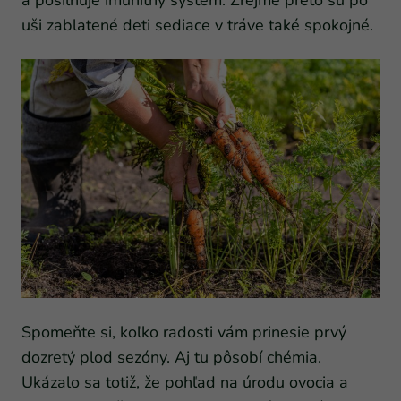
a posilňuje imunitný systém. Zrejme preto sú po
uši zablatené deti sediace v tráve také spokojné.
Spomeňte si, koľko radosti vám prinesie prvý
dozretý plod sezóny. Aj tu pôsobí chémia.
Ukázalo sa totiž, že pohľad na úrodu ovocia a