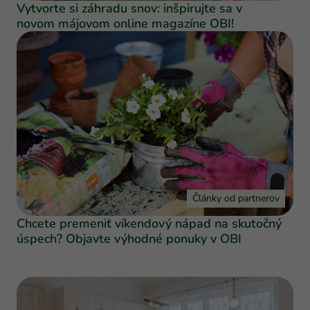
Vytvorte si záhradu snov: inšpirujte sa v
novom májovom online magazíne OBI!
Články od partnerov
Chcete premeniť víkendový nápad na skutočný
úspech? Objavte výhodné ponuky v OBI