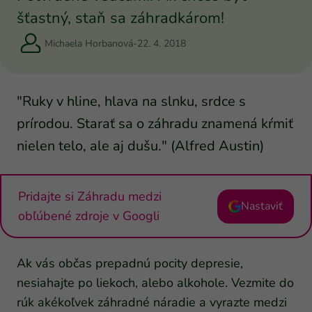
šťastný, staň sa záhradkárom!
Michaela Horbanová
-
22. 4. 2018
"Ruky v hline, hlava na slnku, srdce s
prírodou. Starať sa o záhradu znamená kŕmiť
nielen telo, ale aj dušu." (Alfred Austin)
Pridajte si Záhradu medzi
Nastaviť
obľúbené zdroje v Googli
Ak vás občas prepadnú pocity depresie,
nesiahajte po liekoch, alebo alkohole. Vezmite do
rúk akékoľvek záhradné náradie a vyrazte medzi