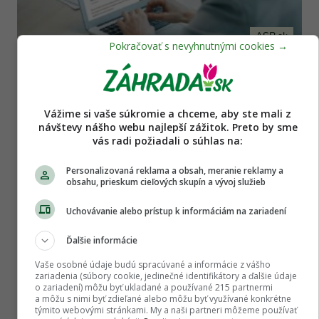
ASB.sk
Staňte sa členom Klubu ASB a získajte prístup
k exkluzívnym informáciám
Vážime si vaše súkromie a chceme, aby ste mali z
návštevy nášho webu najlepší zážitok. Preto by sme
vás radi požiadali o súhlas na:
Personalizovaná reklama a obsah, meranie reklamy a
obsahu, prieskum cieľových skupín a vývoj služieb
Uchovávanie alebo prístup k informáciám na zariadení
Ďalšie informácie
Urob si sám
Vaše osobné údaje budú spracúvané a informácie z vášho
zariadenia (súbory cookie, jedinečné identifikátory a ďalšie údaje
Čo robiť, ak mačka škriabe nábytok?
o zariadení) môžu byť ukladané a používané 215 partnermi
Vyskúšajte trik s citrusmi alebo bublinkovou
a môžu s nimi byť zdieľané alebo môžu byť využívané konkrétne
týmito webovými stránkami. My a naši partneri môžeme používať
fóliou