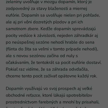
zeleniny uvoľňuje v mozgu dopamín, ktorý je
zodpovedný za stavy blaženosti a miernej
eufórie. Dopamín sa uvoľňuje nielen pri pohľade,
ale aj pri vôni dozretých plodov a pri ich
samotnom zbere. Keďže dopamín sprevádzajú
pocity vedúce k závislosti, nejeden záhradkár aj
po neúspešnej sezóne nehodí hrable do sena
(flinta do žita sa veľmi v tomto prípade nehodí),
ale s novou sezónou začína od nuly s
očakávaním, že tentokrát sa pocit eufórie dostaví.
Pokiaľ raz vidíme, že sa záhrada odvďačila,
chceme tento pocit zažívať opätovne každý rok.
Dopamín využívajú vo svoj prospech aj veľké
obchodné reťazce, ktoré lákajú spotrebiteľov
prostredníctvom farebných a mnohí by prisahali,