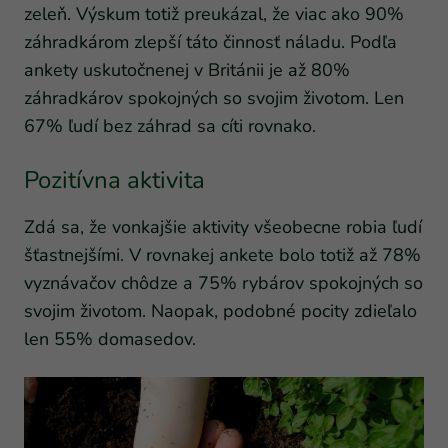
zeleň. Výskum totiž preukázal, že viac ako 90%
záhradkárom zlepší táto činnosť náladu. Podľa
ankety uskutočnenej v Británii je až 80%
záhradkárov spokojných so svojim životom. Len
67% ľudí bez záhrad sa cíti rovnako.
Pozitívna aktivita
Zdá sa, že vonkajšie aktivity všeobecne robia ľudí
šťastnejšími. V rovnakej ankete bolo totiž až 78%
vyznávačov chôdze a 75% rybárov spokojných so
svojim životom. Naopak, podobné pocity zdieľalo
len 55% domasedov.