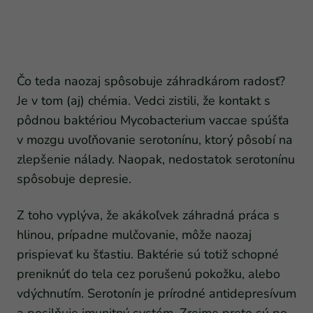
Čo teda naozaj spôsobuje záhradkárom radosť?
Je v tom (aj) chémia. Vedci zistili, že kontakt s
pôdnou baktériou Mycobacterium vaccae spúšťa
v mozgu uvoľňovanie serotonínu, ktorý pôsobí na
zlepšenie nálady. Naopak, nedostatok serotonínu
spôsobuje depresie.
Z toho vyplýva, že akákoľvek záhradná práca s
hlinou, prípadne mulčovanie, môže naozaj
prispievať ku šťastiu. Baktérie sú totiž schopné
preniknúť do tela cez porušenú pokožku, alebo
vdýchnutím. Serotonín je prírodné antidepresívum