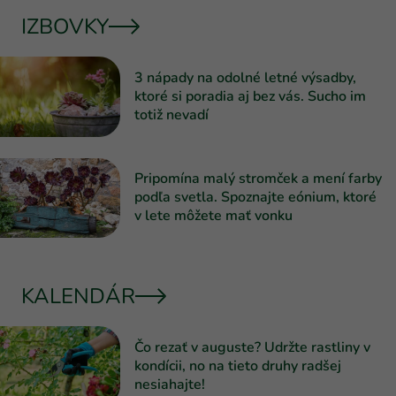
IZBOVKY
3 nápady na odolné letné výsadby,
ktoré si poradia aj bez vás. Sucho im
totiž nevadí
Pripomína malý stromček a mení farby
podľa svetla. Spoznajte eónium, ktoré
v lete môžete mať vonku
KALENDÁR
Čo rezať v auguste? Udržte rastliny v
kondícii, no na tieto druhy radšej
nesiahajte!