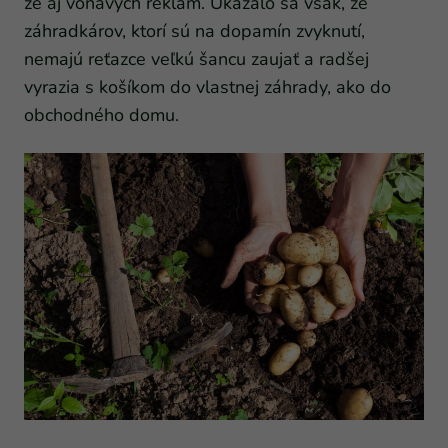
že aj voňavých reklám. Ukázalo sa však, že
záhradkárov, ktorí sú na dopamín zvyknutí,
nemajú reťazce veľkú šancu zaujať a radšej
vyrazia s košíkom do vlastnej záhrady, ako do
obchodného domu.