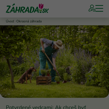
Úvod
Okrasná záhrada
Potvrdené vedcami: Ak chceš byť