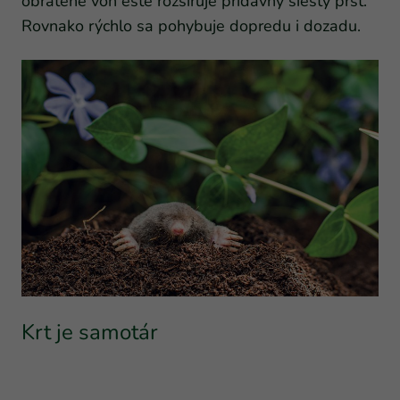
obrátené von ešte rozširuje prídavný šiesty prst.
Rovnako rýchlo sa pohybuje dopredu i dozadu.
Krt je samotár