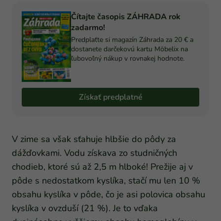
Čítajte časopis ZÁHRADA rok
zadarmo!
Predplaťte si magazín Záhrada za 20 € a
dostanete darčekovú kartu Möbelix na
ľubovoľný nákup v rovnakej hodnote.
Získať predplatné
V zime sa však sťahuje hlbšie do pôdy za
dážďovkami. Vodu získava zo studničných
chodieb, ktoré sú až 2,5 m hlboké! Prežije aj v
pôde s nedostatkom kyslíka, stačí mu len 10 %
obsahu kyslíka v pôde, čo je asi polovica obsahu
kyslíka v ovzduší (21 %). Je to vďaka