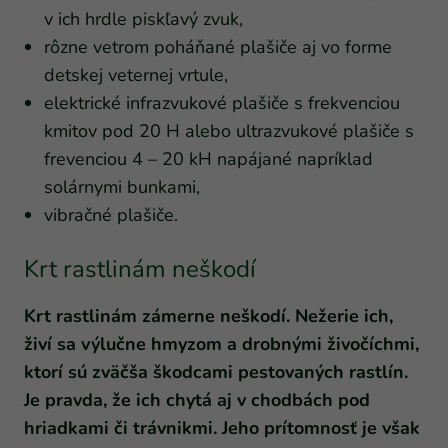
v ich hrdle piskľavý zvuk,
rôzne vetrom poháňané plašiče aj vo forme
detskej veternej vrtule,
elektrické infrazvukové plašiče s frekvenciou
kmitov pod 20 H alebo ultrazvukové plašiče s
frevenciou 4 – 20 kH napájané napríklad
solárnymi bunkami,
vibračné plašiče.
Krt rastlinám neškodí
Krt rastlinám zámerne neškodí. Nežerie ich,
živí sa výlučne hmyzom a drobnými živočíchmi,
ktorí sú zväčša škodcami pestovaných rastlín.
Je pravda, že ich chytá aj v chodbách pod
hriadkami či trávnikmi. Jeho prítomnosť je však