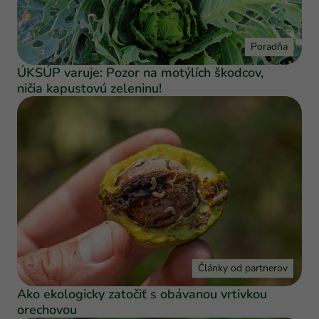
Poradňa
ÚKSÚP varuje: Pozor na motýlích škodcov,
ničia kapustovú zeleninu!
Články od partnerov
Ako ekologicky zatočiť s obávanou vrtivkou
orechovou