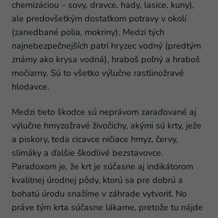
chemizáciou – sovy, dravce, hady, lasice, kuny),
ale predovšetkým dostatkom potravy v okolí
(zanedbané polia, mokriny). Medzi tých
najnebezpečnejších patrí hryzec vodný (predtým
známy ako krysa vodná), hraboš poľný a hraboš
močiarny. Sú to všetko výlučne rastlinožravé
hlodavce.
Medzi tieto škodce sú neprávom zaraďované aj
výlučne hmyzožravé živočíchy, akými sú krty, ježe
a piskory, teda cicavce ničiace hmyz, červy,
slimáky a ďalšie škodlivé bezstavovce.
Paradoxom je, že krt je súčasne aj indikátorom
kvalitnej úrodnej pôdy, ktorú sa pre dobrú a
bohatú úrodu snažíme v záhrade vytvoriť. No
práve tým krta súčasne lákame, pretože tu nájde