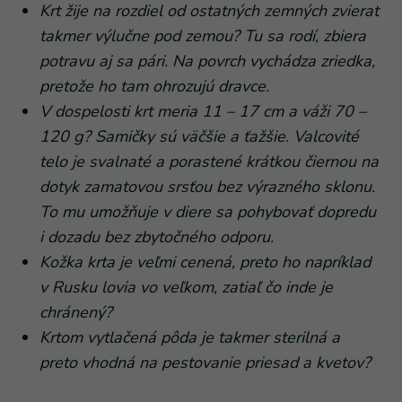
Krt žije na rozdiel od ostatných zemných zvierat
takmer výlučne pod zemou? Tu sa rodí, zbiera
potravu aj sa pári. Na povrch vychádza zriedka,
pretože ho tam ohrozujú dravce.
V dospelosti krt meria 11 – 17 cm a váži 70 –
120 g? Samičky sú väčšie a ťažšie. Valcovité
telo je svalnaté a porastené krátkou čiernou na
dotyk zamatovou srsťou bez výrazného sklonu.
To mu umožňuje v diere sa pohybovať dopredu
i dozadu bez zbytočného odporu.
Kožka krta je veľmi cenená, preto ho napríklad
v Rusku lovia vo veľkom, zatiaľ čo inde je
chránený?
Krtom vytlačená pôda je takmer sterilná a
preto vhodná na pestovanie priesad a kvetov?