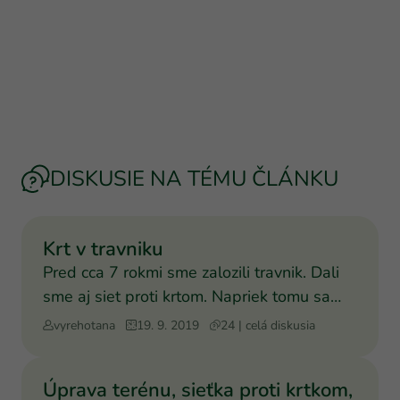
DISKUSIE NA TÉMU ČLÁNKU
Krt v travniku
Pred cca 7 rokmi sme zalozili travnik. Dali
sme aj siet proti krtom. Napriek tomu sa
minuly vikenfld
vyrehotana
19. 9. 2019
24 | celá diskusia
Úprava terénu, sieťka proti krtkom,