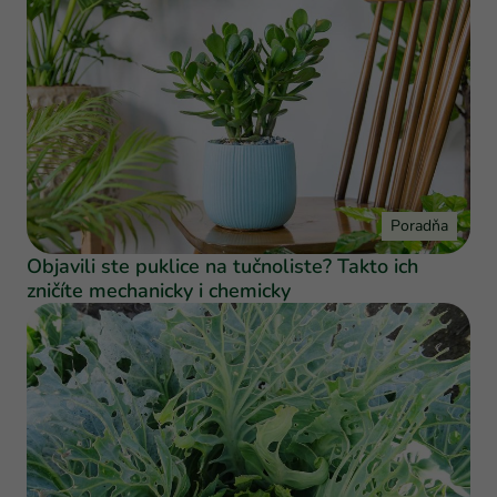
Poradňa
Objavili ste puklice na tučnoliste? Takto ich
zničíte mechanicky i chemicky