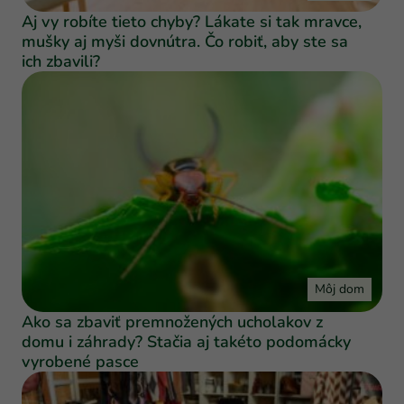
Aj vy robíte tieto chyby? Lákate si tak mravce,
mušky aj myši dovnútra. Čo robiť, aby ste sa
ich zbavili?
Môj dom
Ako sa zbaviť premnožených ucholakov z
domu i záhrady? Stačia aj takéto podomácky
vyrobené pasce