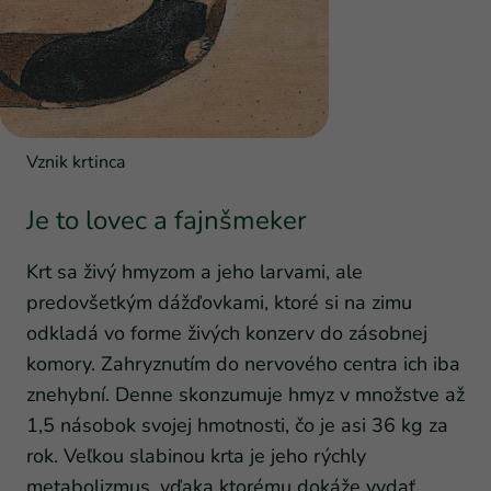
Vznik krtinca
Je to lovec a fajnšmeker
Krt sa živý hmyzom a jeho larvami, ale
predovšetkým dážďovkami, ktoré si na zimu
odkladá vo forme živých konzerv do zásobnej
komory. Zahryznutím do nervového centra ich iba
znehybní. Denne skonzumuje hmyz v množstve až
1,5 násobok svojej hmotnosti, čo je asi 36 kg za
rok. Veľkou slabinou krta je jeho rýchly
metabolizmus, vďaka ktorému dokáže vydať