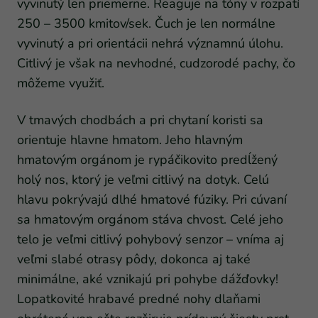
vyvinutý len priemerne. Reaguje na tóny v rozpätí
250 – 3500 kmitov/sek. Čuch je len normálne
vyvinutý a pri orientácii nehrá významnú úlohu.
Citlivý je však na nevhodné, cudzorodé pachy, čo
môžeme využiť.
V tmavých chodbách a pri chytaní koristi sa
orientuje hlavne hmatom. Jeho hlavným
hmatovým orgánom je rypáčikovito predĺžený
holý nos, ktorý je veľmi citlivý na dotyk. Celú
hlavu pokrývajú dlhé hmatové fúziky. Pri cúvaní
sa hmatovým orgánom stáva chvost. Celé jeho
telo je veľmi citlivý pohybový senzor – vníma aj
veľmi slabé otrasy pôdy, dokonca aj také
minimálne, aké vznikajú pri pohybe dážďovky!
Lopatkovité hrabavé predné nohy dlaňami