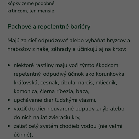
kôpky zeme podobné
krtincom, len menšie.
Pachové a repelentné bariéry
Majú za cieľ odpudzovať alebo vyháňať hryzcov a
hrabošov z našej záhrady a účinkujú aj na krtov:
niektoré rastliny majú voči týmto škodcom
repelentný, odpudivý účinok ako korunkovka
kráľovská, cesnak, cibuľa, narcis, mliečnik,
komonica, čierna ríbezľa, baza,
upchávanie dier ľudskými vlasmi,
vložiť do dier neuvarené odpady z rýb alebo
do nich naliať zvieraciu krv,
zaliať celý systém chodieb vodou (nie veľmi
účinné),