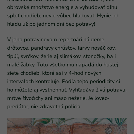
obrovské množstvo energie a vybudovať dlhú
spleť chodieb, nevie vôbec hladovať. Hynie od
hladu už po jednom dni bez potravy!
V jeho potravinovom repertoári nájdeme
drôtovce, pandravy chrústov, larvy nosáčikov,
tipúľ, svrčkov, žerie aj slimákov, stonožky, ba i
malé žabky. Toto všetko mu napadá do hustej
siete chodieb, ktoré asi v 4-hodinových
intervaloch kontroluje. Podľa tejto periodicity si
ho môžete aj vystriehnuť. Vyhľadáva živú potravu,
mŕtve živočíchy ani mäso nežerie. Je lovec-
predátor, nie zdravotná polícia.