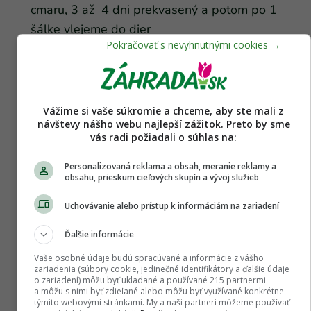
cmaru, 3 až 4 dni prekvasený a potom po 1
šálke vlejeme do dier
Vážime si vaše súkromie a chceme, aby ste mali z
návštevy nášho webu najlepší zážitok. Preto by sme
vás radi požiadali o súhlas na:
Personalizovaná reklama a obsah, meranie reklamy a
obsahu, prieskum cieľových skupín a vývoj služieb
Uchovávanie alebo prístup k informáciám na zariadení
Ďalšie informácie
Pasce a sklopce na rastlinožravé hlodavce
Vaše osobné údaje budú spracúvané a informácie z vášho
Pred použitím ich potrieme hlinou a necháme 1
zariadenia (súbory cookie, jedinečné identifikátory a ďalšie údaje
o zariadení) môžu byť ukladané a používané 215 partnermi
deň vonku „napáchnuť prírodou“ (aby náš pach
a môžu s nimi byť zdieľané alebo môžu byť využívané konkrétne
týmito webovými stránkami. My a naši partneri môžeme používať
neodpudzoval škodcov). Pri manipulácii s nimi