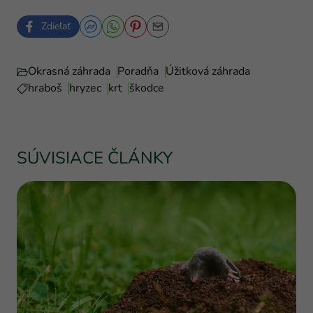
Zdieľať
Okrasná záhrada
Poradňa
Úžitková záhrada
hraboš
hryzec
krt
škodce
SÚVISIACE ČLÁNKY