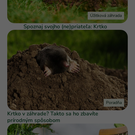
Úžitková záhrada
Spoznaj svojho (ne)priateľa: Krtko
Poradňa
Krtko v záhrade? Takto sa ho zbavíte
prírodným spôsobom