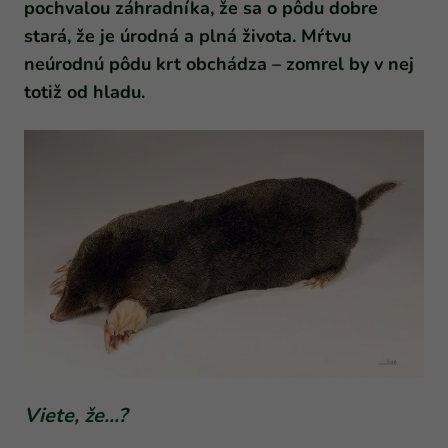
pochvalou záhradníka, že sa o pôdu dobre
stará, že je úrodná a plná života. Mŕtvu
neúrodnú pôdu krt obchádza – zomrel by v nej
totiž od hladu.
Viete, že…?