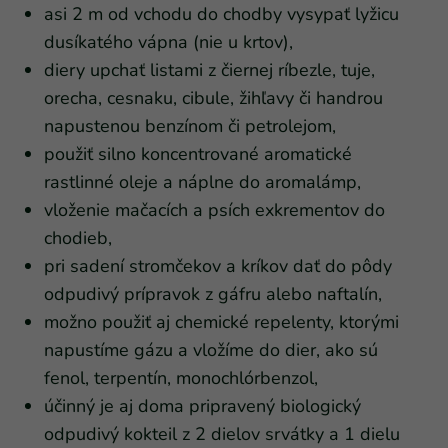
asi 2 m od vchodu do chodby vysypať lyžicu
dusíkatého vápna (nie u krtov),
diery upchať listami z čiernej ríbezle, tuje,
orecha, cesnaku, cibule, žihľavy či handrou
napustenou benzínom či petrolejom,
použiť silno koncentrované aromatické
rastlinné oleje a náplne do aromalámp,
vloženie mačacích a psích exkrementov do
chodieb,
pri sadení stromčekov a kríkov dať do pôdy
odpudivý prípravok z gáfru alebo naftalín,
možno použiť aj chemické repelenty, ktorými
napustíme gázu a vložíme do dier, ako sú
fenol, terpentín, monochlórbenzol,
účinný je aj doma pripravený biologický
odpudivý kokteil z 2 dielov srvátky a 1 dielu