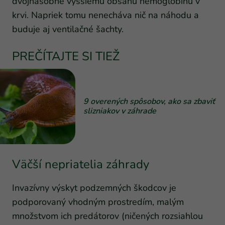
dvojnásobne vyššiemu obsahu hemoglobínu v
krvi. Napriek tomu nenecháva nič na náhodu a
buduje aj ventilačné šachty.
PREČÍTAJTE SI TIEŽ
9 overených spôsobov, ako sa zbaviť
slizniakov v záhrade
Väčší nepriatelia záhrady
Invazívny výskyt podzemných škodcov je
podporovaný vhodným prostredím, malým
množstvom ich predátorov (ničených rozsiahlou