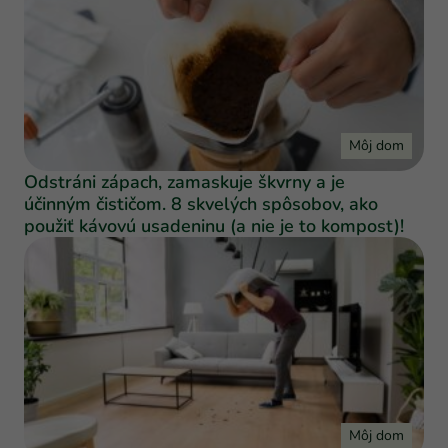
Môj dom
Odstráni zápach, zamaskuje škvrny a je
účinným čističom. 8 skvelých spôsobov, ako
použiť kávovú usadeninu (a nie je to kompost)!
Môj dom