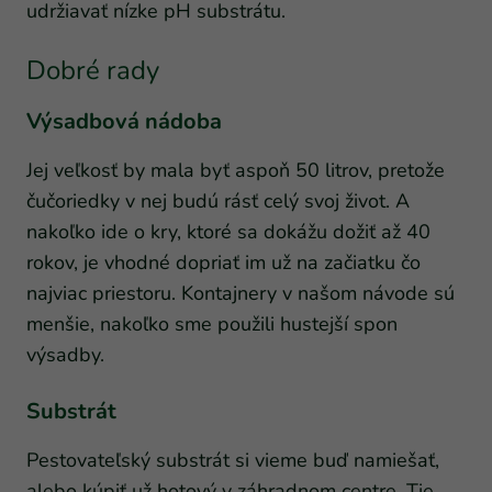
udržiavať nízke pH substrátu.
Dobré rady
Výsadbová nádoba
Jej veľkosť by mala byť aspoň 50 litrov, pretože
čučoriedky v nej budú rásť celý svoj život. A
nakoľko ide o kry, ktoré sa dokážu dožiť až 40
rokov, je vhodné dopriať im už na začiatku čo
najviac priestoru. Kontajnery v našom návode sú
menšie, nakoľko sme použili hustejší spon
výsadby.
Substrát
Pestovateľský substrát si vieme buď namiešať,
alebo kúpiť už hotový v záhradnom centre. Tie