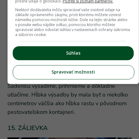
presné údaje o geolokácii.
Pozrite si zoznam partnerov.
Niektorí dodávatelia môžu spracúvať vaše osobné údaje na
základe oprávneného záujmu, proti ktorému môžete vzniesť
námietku pomocou možností nižšie. Dole na tejto stránke alebo
v ponuke webu nájdite odkaz, pomocou ktorého môžete
spravovať alebo odvolať súhlas v nastaveniach ochrany súkromia
a súborov cookie.
Súhlas
Spravovať možnosti
Sadenicu vysadíme, prihrnieme a dôkladne
utlačíme. Hĺbka výsadby by mala byť o niekoľko
centimetrov väčšia ako hĺbka rastu v pôvodnom
pestovateľskom kontajneri.
15. ZÁLIEVKA