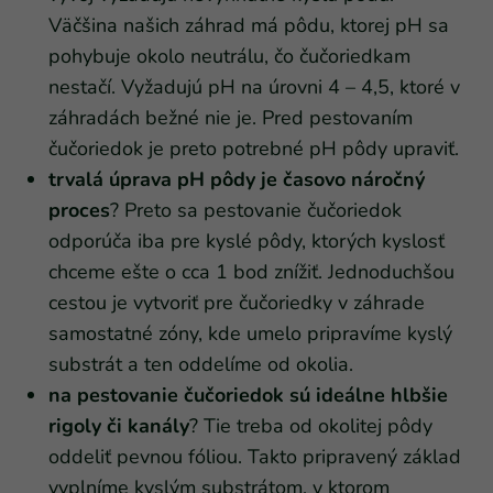
Väčšina našich záhrad má pôdu, ktorej pH sa
pohybuje okolo neutrálu, čo čučoriedkam
nestačí. Vyžadujú pH na úrovni 4 – 4,5, ktoré v
záhradách bežné nie je. Pred pestovaním
čučoriedok je preto potrebné pH pôdy upraviť.
trvalá úprava pH pôdy je časovo náročný
proces
? Preto sa pestovanie čučoriedok
odporúča iba pre kyslé pôdy, ktorých kyslosť
chceme ešte o cca 1 bod znížiť. Jednoduchšou
cestou je vytvoriť pre čučoriedky v záhrade
samostatné zóny, kde umelo pripravíme kyslý
substrát a ten oddelíme od okolia.
na pestovanie čučoriedok sú ideálne hlbšie
rigoly či kanály
? Tie treba od okolitej pôdy
oddeliť pevnou fóliou. Takto pripravený základ
vyplníme kyslým substrátom, v ktorom