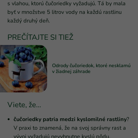
s vlahou, ktorú čučoriedky vyžadujú. Tá by mala
byť v množstve 5 litrov vody na každú rastlinu
každý druhý deň.
PREČÍTAJTE SI TIEŽ
Odrody čučoriedok, ktoré nesklamú
v žiadnej záhrade
Viete, že…
čučoriedky patria medzi kyslomilné rastliny
?
V praxi to znamená, že na svoj správny rast a
vývoj vyžadujú nevyhnutne kyslú pôdu.