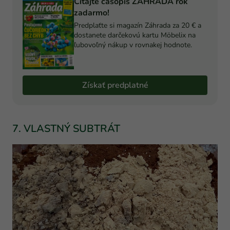
Čítajte časopis ZÁHRADA rok
zadarmo!
Predplaťte si magazín Záhrada za 20 € a
dostanete darčekovú kartu Möbelix na
ľubovoľný nákup v rovnakej hodnote.
Získať predplatné
7. VLASTNÝ SUBTRÁT