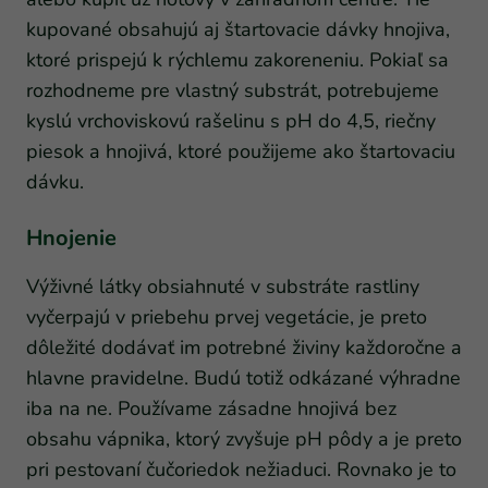
kupované obsahujú aj štartovacie dávky hnojiva,
ktoré prispejú k rýchlemu zakoreneniu. Pokiaľ sa
rozhodneme pre vlastný substrát, potrebujeme
kyslú vrchoviskovú rašelinu s pH do 4,5, riečny
piesok a hnojivá, ktoré použijeme ako štartovaciu
dávku.
Hnojenie
Výživné látky obsiahnuté v substráte rastliny
vyčerpajú v priebehu prvej vegetácie, je preto
dôležité dodávať im potrebné živiny každoročne a
hlavne pravidelne. Budú totiž odkázané výhradne
iba na ne. Používame zásadne hnojivá bez
obsahu vápnika, ktorý zvyšuje pH pôdy a je preto
pri pestovaní čučoriedok nežiaduci. Rovnako je to