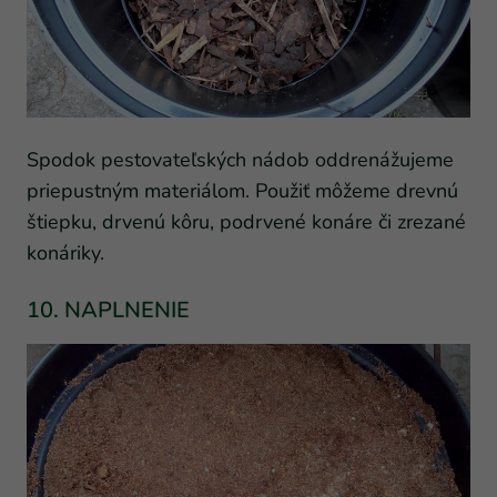
Spodok pestovateľských nádob oddrenážujeme
priepustným materiálom. Použiť môžeme drevnú
štiepku, drvenú kôru, podrvené konáre či zrezané
konáriky.
10. NAPLNENIE