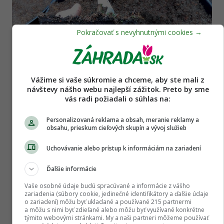
Vážime si vaše súkromie a chceme, aby ste mali z
návštevy nášho webu najlepší zážitok. Preto by sme
vás radi požiadali o súhlas na:
Personalizovaná reklama a obsah, meranie reklamy a
Sadenicu opatrne vyberieme z kontajnera a
obsahu, prieskum cieľových skupín a vývoj služieb
skontrolujeme koreňový systém. Ten by mal byť
Uchovávanie alebo prístup k informáciám na zariadení
zdravý, bohatý a mal by prerastať celý objem
kontajnera.
Ďalšie informácie
Vaše osobné údaje budú spracúvané a informácie z vášho
14. VÝSADBA
zariadenia (súbory cookie, jedinečné identifikátory a ďalšie údaje
o zariadení) môžu byť ukladané a používané 215 partnermi
a môžu s nimi byť zdieľané alebo môžu byť využívané konkrétne
týmito webovými stránkami. My a naši partneri môžeme používať