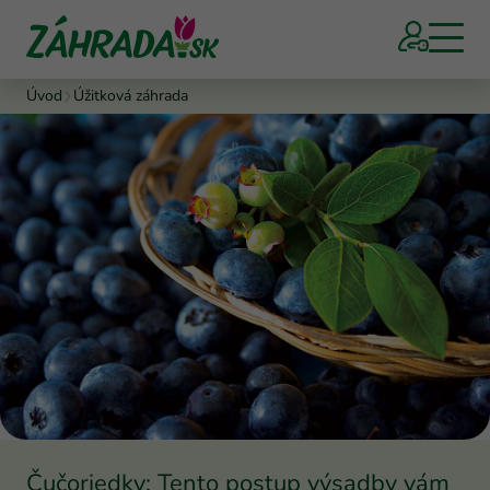
Úvod
Úžitková záhrada
Čučoriedky: Tento postup výsadby vám