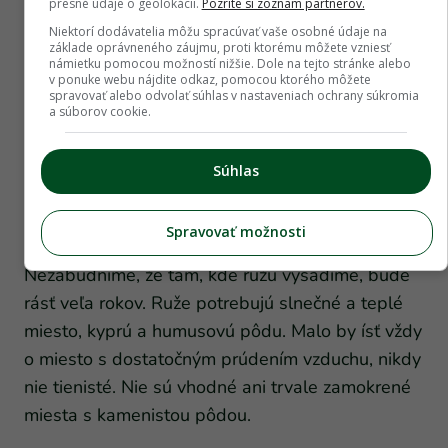
presné údaje o geolokácii.
Pozrite si zoznam partnerov.
Niektorí dodávatelia môžu spracúvať vaše osobné údaje na
základe oprávneného záujmu, proti ktorému môžete vzniesť
námietku pomocou možností nižšie. Dole na tejto stránke alebo
v ponuke webu nájdite odkaz, pomocou ktorého môžete
spravovať alebo odvolať súhlas v nastaveniach ochrany súkromia
a súborov cookie.
Súhlas
Miesto
Spravovať možnosti
Nezabudnime, že tam, kde ružu vysadíme, bude
rásť veľa rokov. Ruže potrebujú slnečné a teplé
miesto, kyprú a humusovú pôdu. Malo by ísť vždy
o miesto s dostatočným prúdením vzduchu, nikdy
nie tienisté. Nie sú vhodné ani trvale zamokrené
miesta s kamenistou pôdou.