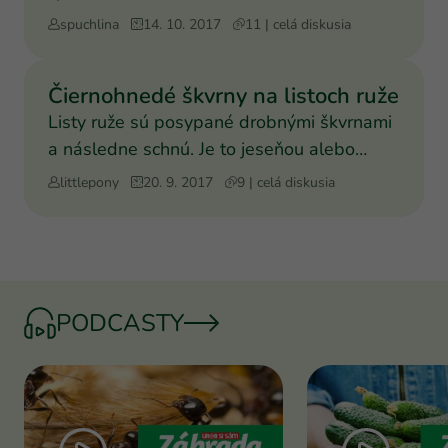
spuchlina
14. 10. 2017
11 | celá diskusia
Čiernohnedé škvrny na listoch ruže
Listy ruže sú posypané drobnými škvrnami
a následne schnú. Je to jeseňou alebo
choroba?
littlepony
20. 9. 2017
9 | celá diskusia
PODCASTY