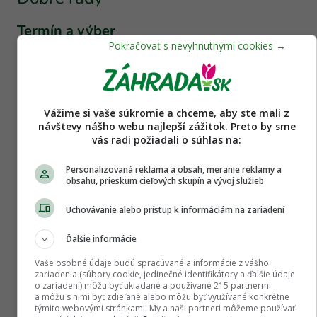
Termín a výber
Ideálnym termínom na výsadbu ruží je jeseň,
prípadne jar. Jeseň je vhodnejšia na výsadbu
voľnokorenných ruží. Tieto rastliny však musíme
Vážime si vaše súkromie a chceme, aby ste mali z
vysadiť hneď po kúpe, korene sú citlivé na
návštevy nášho webu najlepší zážitok. Preto by sme
vás radi požiadali o súhlas na:
zaschnutie. Pred výsadbou ich vždy namáčame
do vedra s vodou. Kontajnerované ruže
Personalizovaná reklama a obsah, meranie reklamy a
vysádzame až dovtedy, kým nie je pôda
obsahu, prieskum cieľových skupín a vývoj služieb
zamrznutá. Ruže nakupujme u osvedčených
Uchovávanie alebo prístup k informáciám na zariadení
predajcov, vyberáme si kvalitné jedince.
Ďalšie informácie
Vaše osobné údaje budú spracúvané a informácie z vášho
zariadenia (súbory cookie, jedinečné identifikátory a ďalšie údaje
o zariadení) môžu byť ukladané a používané 215 partnermi
a môžu s nimi byť zdieľané alebo môžu byť využívané konkrétne
týmito webovými stránkami. My a naši partneri môžeme používať