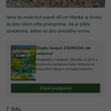
Jama by mala byť aspoň 40 cm hlboká aj široká.
Jej dno rýľom ešte prekyprime. Ak je pôda
zamokrená, dáme na dno drenážnu vrstvu.
Čítajte časopis ZÁHRADA rok
zadarmo!
Predplaťte si magazín Záhrada za 20 € a
dostanete darčekovú kartu Möbelix na
ľubovoľný nákup v rovnakej hodnote.
Získať predplatné
7. BAL