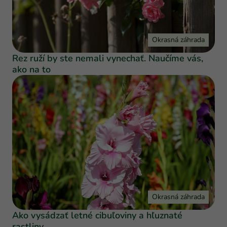
Okrasná záhrada
Rez ruží by ste nemali vynechať. Naučíme vás,
ako na to
Okrasná záhrada
Ako vysádzať letné cibuľoviny a hľuznaté
rastliny