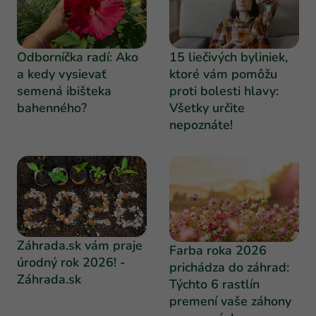
Odborníčka radí: Ako
15 liečivých byliniek,
a kedy vysievať
ktoré vám pomôžu
semená ibišteka
proti bolesti hlavy:
bahenného?
Všetky určite
nepoznáte!
Záhrada.sk vám praje
Farba roka 2026
úrodný rok 2026! -
prichádza do záhrad:
Záhrada.sk
Týchto 6 rastlín
premení vaše záhony