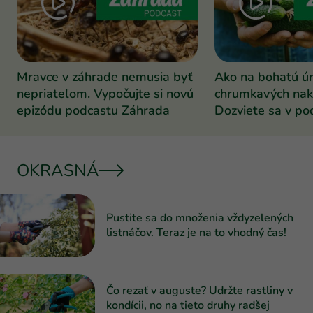
Mravce v záhrade nemusia byť
Ako na bohatú ú
nepriateľom. Vypočujte si novú
chrumkavých nak
epizódu podcastu Záhrada
Dozviete sa v po
Záhrada
OKRASNÁ
Pustite sa do množenia vždyzelených
listnáčov. Teraz je na to vhodný čas!
Čo rezať v auguste? Udržte rastliny v
kondícii, no na tieto druhy radšej