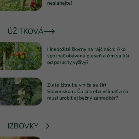
nesiahajte!
ÚŽITKOVÁ
Hnedožlté škvrny na rajčinách: Ako
spoznať obávanú pleseň a čím sa líši
od poruchy výživy?
Zlaté žltnutie viniča sa šíri
Slovenskom. Čo si treba všímať a čo
musí urobiť aj bežný záhradkár?
IZBOVKY