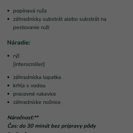
popínavá ruža
záhradnícky substrát alebo substrát na
pestovanie ruží
Náradie:
rýľ
[interscroller]
záhradnícka lopatka
krhla s vodou
pracovné rukavice
záhradnícke nožnice
Náročnosť:**
Čas: do 30 minút bez prípravy pôdy