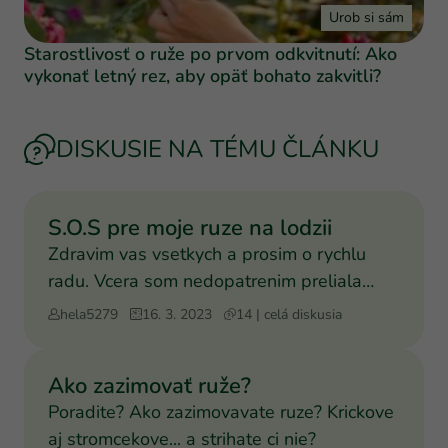
Urob si sám
Starostlivosť o ruže po prvom odkvitnutí: Ako
vykonať letný rez, aby opäť bohato zakvitli?
DISKUSIE NA TÉMU ČLÁNKU
S.O.S pre moje ruze na lodzii
Zdravim vas vsetkych a prosim o rychlu
radu. Vcera som nedopatrenim preliala
moje krasne ruze, ktore
hela5279
16. 3. 2023
14 | celá diskusia
Ako zazimovať ruže?
Poradite? Ako zazimovavate ruze? Krickove
aj stromcekove... a strihate ci nie?