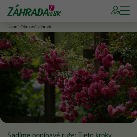
Úvod
Okrasná záhrada
Sadíme popínavé ruže: Tieto kroky