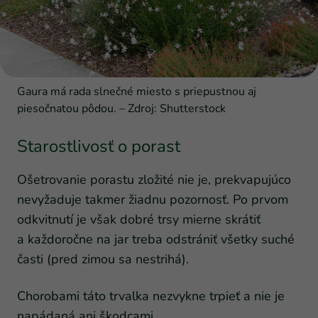
Gaura má rada slnečné miesto s priepustnou aj
piesočnatou pôdou. – Zdroj: Shutterstock
Starostlivosť o porast
Ošetrovanie porastu zložité nie je, prekvapujúco
nevyžaduje takmer žiadnu pozornosť. Po prvom
odkvitnutí je však dobré trsy mierne skrátiť
a každoročne na jar treba odstrániť všetky suché
časti (pred zimou sa nestrihá).
Chorobami táto trvalka nezvykne trpieť a nie je
napádaná ani škodcami.