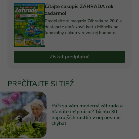
Čítajte časopis ZÁHRADA rok
zadarmo!
Predplaťte si magazín Záhrada za 20 € a
dostanete darčekovú kartu Möbelix na
ľubovoľný nákup v rovnakej hodnote.
Získať predplatné
PREČÍTAJTE SI TIEŽ
Páči sa vám moderná záhrada a
hľadáte inšpiráciu? Týchto 30
najkrajších rastlín v nej nesmie
chýbať