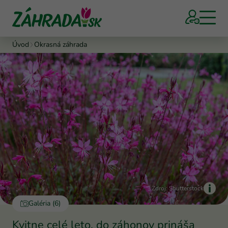
Úvod
Okrasná záhrada
Zdroj: Shutterstock
Galéria (6)
Kvitne celé leto, do záhonov prináša