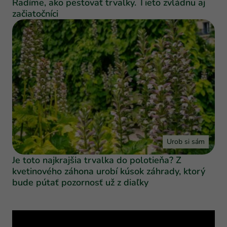
Radíme, ako pestovať trvalky. Tieto zvládnu aj
začiatočníci
Urob si sám
Je toto najkrajšia trvalka do polotieňa? Z
kvetinového záhona urobí kúsok záhrady, ktorý
bude pútať pozornosť už z diaľky