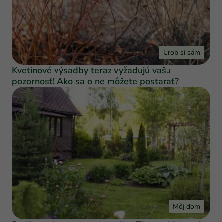
Urob si sám
Kvetinové výsadby teraz vyžadujú vašu
pozornosť! Ako sa o ne môžete postarať?
Môj dom