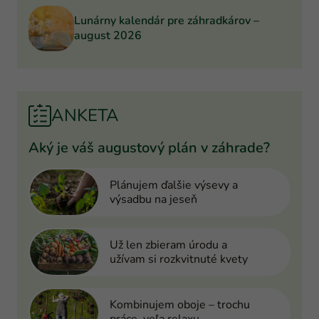
Lunárny kalendár pre záhradkárov –
august 2026
ANKETA
Aký je váš augustový plán v záhrade?
Plánujem ďalšie výsevy a
výsadbu na jeseň
Už len zbieram úrodu a
užívam si rozkvitnuté kvety
Kombinujem oboje – trochu
práce, veľa relaxu