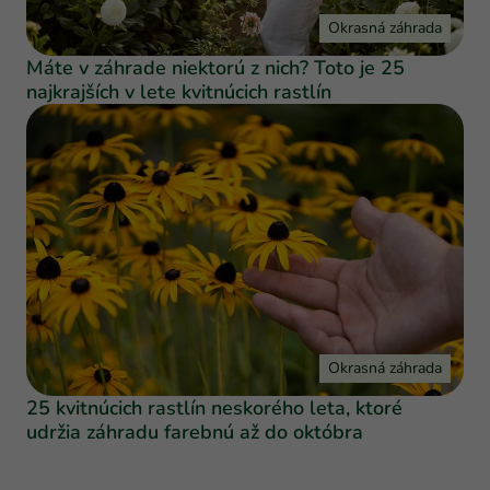
Okrasná záhrada
Máte v záhrade niektorú z nich? Toto je 25
najkrajších v lete kvitnúcich rastlín
Okrasná záhrada
25 kvitnúcich rastlín neskorého leta, ktoré
udržia záhradu farebnú až do októbra