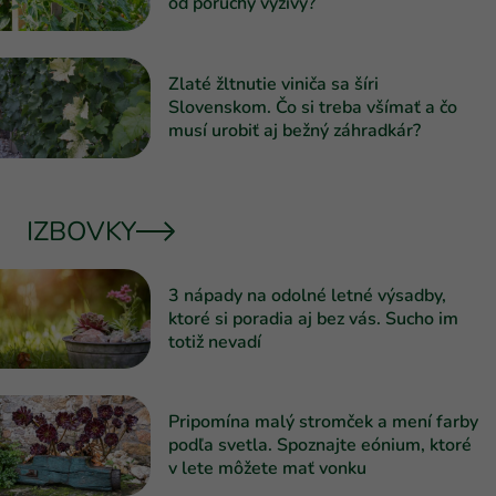
od poruchy výživy?
Zlaté žltnutie viniča sa šíri
Slovenskom. Čo si treba všímať a čo
musí urobiť aj bežný záhradkár?
IZBOVKY
3 nápady na odolné letné výsadby,
ktoré si poradia aj bez vás. Sucho im
totiž nevadí
Pripomína malý stromček a mení farby
podľa svetla. Spoznajte eónium, ktoré
v lete môžete mať vonku