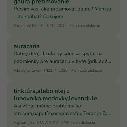
gaura prezimovanie
Prosim vas, ako prezimovat gauru? Mam ju
este strihat? Dakujem
mimina103
24. 10. 2018
3 | celá diskusia
auracaria
Dobrý deň, chcela by som sa spytat na
podmienky pre auracariu v byte (prikladám
fotografie). Mame tu
kristina_lavey
23. 4. 2020
2 | celá diskusia
tinktúra,alebo olej z
ľubovníka,medovky,levandule
Asi všetci máme problémy so
stresom,napätím,nespavosťou.Teraz je čas
urobiť si olej,alebo tinktúru z
gaiamaria
2. 7. 2017
10 | celá diskusia