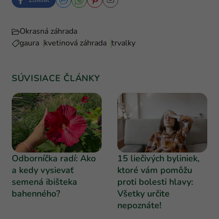
Okrasná záhrada
gaura
kvetinová záhrada
trvalky
SÚVISIACE ČLÁNKY
Odborníčka radí: Ako
15 liečivých byliniek,
a kedy vysievať
ktoré vám pomôžu
semená ibišteka
proti bolesti hlavy:
bahenného?
Všetky určite
nepoznáte!