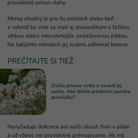
pravidelný prísun vlahy.
Menej vhodný je pre ňu polotieň alebo tieň
a vyhnúť by sme sa mali aj stanovištiam s ťažšou,
vlhkou alebo intenzívnejšie zavlažovanou pôdou.
Na takýchto miestach jej zvyknú odhnívať korene.
PREČÍTAJTE SI TIEŽ
Znáša priame slnko a nevadí jej
sucho. Aké ďalšie prednosti ponúka
plesňuľka?
Nevyžaduje dokonca ani vyšší obsah živín v pôde
a už vôbec nie pravidelné prihnojovanie. Ak má