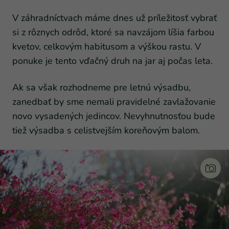
V záhradníctvach máme dnes už príležitosť vybrať
si z rôznych odrôd, ktoré sa navzájom líšia farbou
kvetov, celkovým habitusom a výškou rastu. V
ponuke je tento vďačný druh na jar aj počas leta.
Ak sa však rozhodneme pre letnú výsadbu,
zanedbať by sme nemali pravidelné zavlažovanie
novo vysadených jedincov. Nevyhnutnosťou bude
tiež výsadba s celistvejším koreňovým balom.