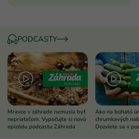
PODCASTY
Mravce v záhrade nemusia byť
Ako na bohatú ú
nepriateľom. Vypočujte si novú
chrumkavých nak
epizódu podcastu Záhrada
Dozviete sa v po
Záhrada