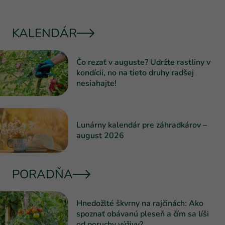
KALENDÁR
Čo rezať v auguste? Udržte rastliny v
kondícii, no na tieto druhy radšej
nesiahajte!
Lunárny kalendár pre záhradkárov –
august 2026
PORADŇA
Hnedožlté škvrny na rajčinách: Ako
spoznať obávanú pleseň a čím sa líši
od poruchy výživy?