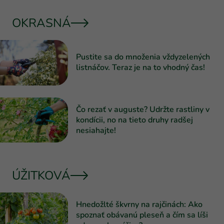
OKRASNÁ
Pustite sa do množenia vždyzelených
listnáčov. Teraz je na to vhodný čas!
Čo rezať v auguste? Udržte rastliny v
kondícii, no na tieto druhy radšej
nesiahajte!
ÚŽITKOVÁ
Hnedožlté škvrny na rajčinách: Ako
spoznať obávanú pleseň a čím sa líši