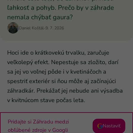
ľahkosť a pohyb. Prečo by v záhrade
nemala chýbať gaura?
Daniel Košťál
-
9. 7. 2026
Hoci ide o krátkovekú trvalku, zaručuje
veľkolepý efekt. Nepestuje sa zložito, darí
sa jej vo voľnej pôde i v kvetináčoch a
spestriť exteriér si ňou môže aj začínajúci
záhradkár. Prekážať jej nebude ani výsadba
v kvitnúcom stave počas leta.
Pridajte si Záhradu medzi
Nastaviť
obľúbené zdroje v Googli