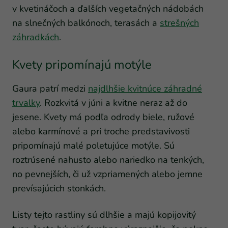
v kvetináčoch a ďalších vegetačných nádobách
na slnečných balkónoch, terasách a
strešných
záhradkách
.
Kvety pripomínajú motýle
Gaura patrí medzi
najdlhšie kvitnúce záhradné
trvalky
. Rozkvitá v júni a kvitne neraz až do
jesene. Kvety má podľa odrody biele, ružové
alebo karmínové a pri troche predstavivosti
pripomínajú malé poletujúce motýle. Sú
roztrúsené nahusto alebo nariedko na tenkých,
no pevnejších, či už vzpriamených alebo jemne
prevísajúcich stonkách.
Listy tejto rastliny sú dlhšie a majú kopijovitý