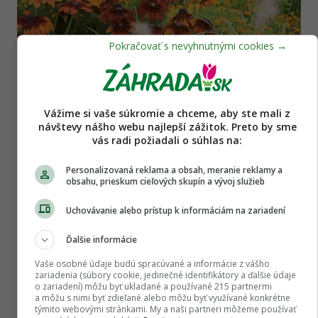
Okrasná záhrada
Vážime si vaše súkromie a chceme, aby ste mali z
návštevy nášho webu najlepší zážitok. Preto by sme
8 top trvaliek neskorého leta
vás radi požiadali o súhlas na:
Personalizovaná reklama a obsah, meranie reklamy a
obsahu, prieskum cieľových skupín a vývoj služieb
Uchovávanie alebo prístup k informáciám na zariadení
Ďalšie informácie
Vaše osobné údaje budú spracúvané a informácie z vášho
zariadenia (súbory cookie, jedinečné identifikátory a ďalšie údaje
o zariadení) môžu byť ukladané a používané 215 partnermi
a môžu s nimi byť zdieľané alebo môžu byť využívané konkrétne
týmito webovými stránkami. My a naši partneri môžeme používať
Balkón, terasa, izbovky