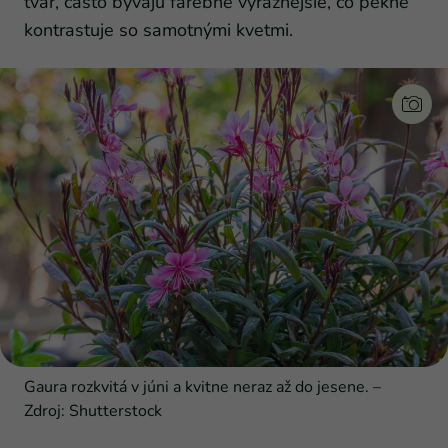
tvar, často bývajú farebne výraznejšie, čo pekne
kontrastuje so samotnými kvetmi.
Gaura rozkvitá v júni a kvitne neraz až do jesene. –
Zdroj: Shutterstock