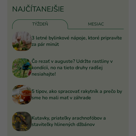
NAJČÍTANEJŠIE
TÝŽDEŇ
MESIAC
3 letné bylinkové nápoje, ktoré pripravíte
za pár minút
Čo rezať v auguste? Udržte rastliny v
kondícii, no na tieto druhy radšej
nesiahajte!
5 tipov, ako spracovať rakytník a prečo by
sme ho mali mať v záhrade
Kutavky, priateľky arachnofóbov a
staviteľky hlinených džbánov