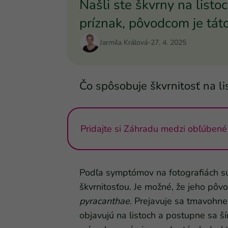
Našli ste škvrny na listo
príznak, pôvodcom je tát
Jarmila Králová
-
27. 4. 2025
Čo spôsobuje škvrnitosť na l
Pridajte si Záhradu medzi obľúbené 
Podľa symptómov na fotografiách 
škvrnitosťou. Je možné, že jeho p
pyracanthae
. Prejavuje sa tmavohne
objavujú na listoch a postupne sa š