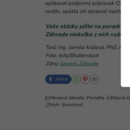
aplikovať podporný prípravok Chitop
rastlín, spúšťa ich obranné mechaniz
Vaše otázky píšte na
poradna@
Záhrada niekoľko z nich vyber
Text: Ing. Jarmila Králová, PhD, A
Foto: iisfa/Shutterstock
Zdroj:
časopis Záhrada
Zdieľať
Okrasná záhrada
Poradňa
Úžitková z
hloh
škvrnitosť