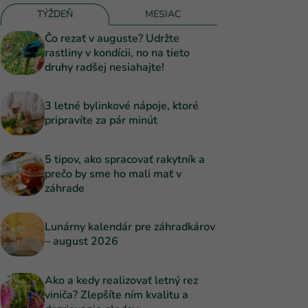
TÝŽDEŇ
MESIAC
Čo rezať v auguste? Udržte
rastliny v kondícii, no na tieto
druhy radšej nesiahajte!
3 letné bylinkové nápoje, ktoré
pripravíte za pár minút
5 tipov, ako spracovať rakytník a
prečo by sme ho mali mať v
záhrade
Lunárny kalendár pre záhradkárov
– august 2026
Ako a kedy realizovať letný rez
viniča? Zlepšíte ním kvalitu a