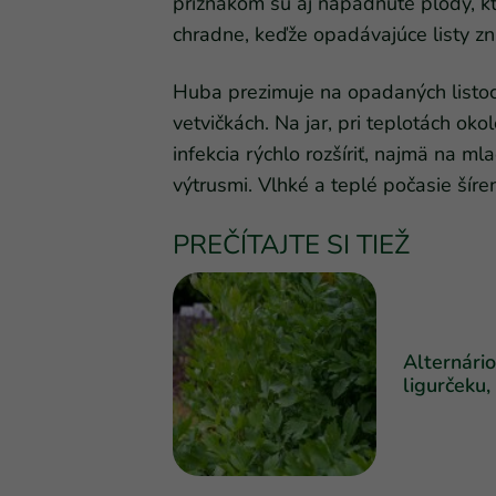
príznakom sú aj napadnuté plody, kt
chradne, keďže opadávajúce listy zn
Huba prezimuje na opadaných listoch
vetvičkách. Na jar, pri teplotách ok
infekcia rýchlo rozšíriť, najmä na mla
výtrusmi. Vlhké a teplé počasie šíre
PREČÍTAJTE SI TIEŽ
Alternário
ligurčeku,