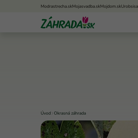
Modrastrecha.sk
Mojasvadba.sk
Mojdom.sk
Urobsis
Úvod
Okrasná záhrada