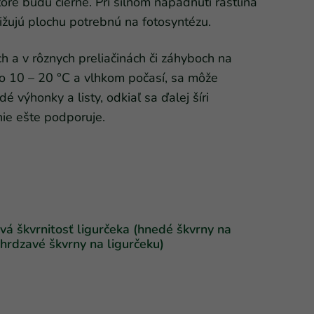
oré budú čierne. Pri silnom napadnutí rastlina
ižujú plochu potrebnú na fotosyntézu.
 a v rôznych preliačinách či záhyboch na
olo 10 – 20 °C a vlhkom počasí, sa môže
dé výhonky a listy, odkiaľ sa ďalej šíri
nie ešte podporuje.
vá škvrnitosť ligurčeka (hnedé škvrny na
 hrdzavé škvrny na ligurčeku)