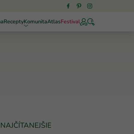
ňa
Recepty
Komunita
Atlas
Festival
NAJČÍTANEJŠIE