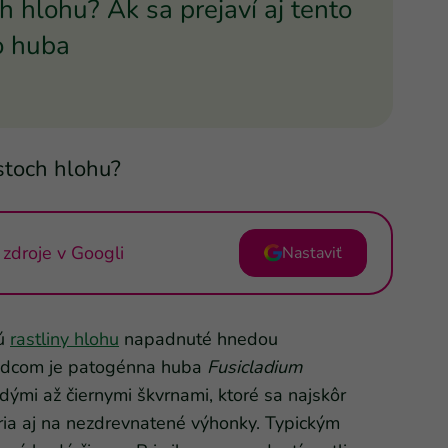
ch hlohu? Ak sa prejaví aj tento
o huba
istoch hlohu?
zdroje v Googli
Nastaviť
sú
rastliny hlohu
napadnuté hnedou
ôvodcom je patogénna huba
Fusicladium
dými až čiernymi škvrnami, ktoré sa najskôr
íria aj na nezdrevnatené výhonky. Typickým