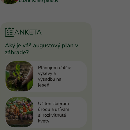
dozrievanie plodov
ANKETA
Aký je váš augustový plán v
záhrade?
Plánujem ďalšie
výsevy a
výsadbu na
jeseň
Už len zbieram
úrodu a užívam
si rozkvitnuté
kvety