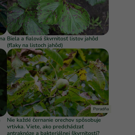
 na
Biela a fialová škvrnitosť listov jahôd
(fľaky na listoch jahôd)
Poradňa
a
Nie každé černanie orechov spôsobuje
vrtivka. Viete, ako predchádzať
antraknóze a bakteriálnej škvrnitosti?