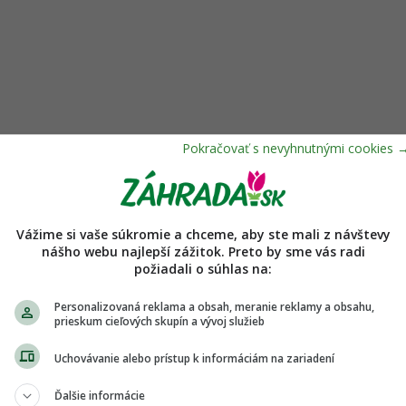
Vážime si vaše súkromie a chceme, aby ste mali z návštevy
nášho webu najlepší zážitok. Preto by sme vás radi
požiadali o súhlas na:
Personalizovaná reklama a obsah, meranie reklamy a obsahu,
prieskum cieľových skupín a vývoj služieb
Uchovávanie alebo prístup k informáciám na zariadení
napadnuté a popadané listy či plody. Pri
postrek fungicídom a zároveň na listy
Ďalšie informácie