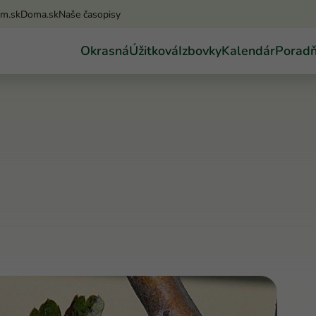
am.sk
Doma.sk
Naše časopisy
Okrasná
Úžitková
Izbovky
Kalendár
Porad