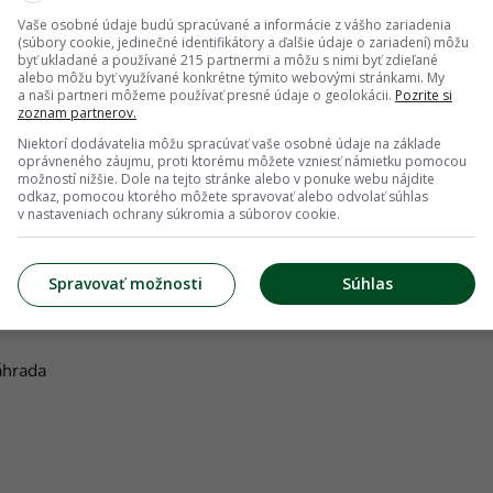
ron, ktorý aktivuje prirodzenú odolnosť
Vaše osobné údaje budú spracúvané a informácie z vášho zariadenia
my a zlepšuje celkovú vitalitu.
(súbory cookie, jedinečné identifikátory a ďalšie údaje o zariadení) môžu
byť ukladané a používané 215 partnermi a môžu s nimi byť zdieľané
alebo môžu byť využívané konkrétne týmito webovými stránkami. My
zahrada.sk
. Do každého čísla časopisu
a naši partneri môžeme používať presné údaje o geolokácii.
Pozrite si
zoznam partnerov.
ieme a odpovieme.
Niektorí dodávatelia môžu spracúvať vaše osobné údaje na základe
oprávneného záujmu, proti ktorému môžete vzniesť námietku pomocou
rborétum Mlyňany SAV
možností nižšie. Dole na tejto stránke alebo v ponuke webu nájdite
odkaz, pomocou ktorého môžete spravovať alebo odvolať súhlas
v nastaveniach ochrany súkromia a súborov cookie.
Spravovať možnosti
Súhlas
áhrada