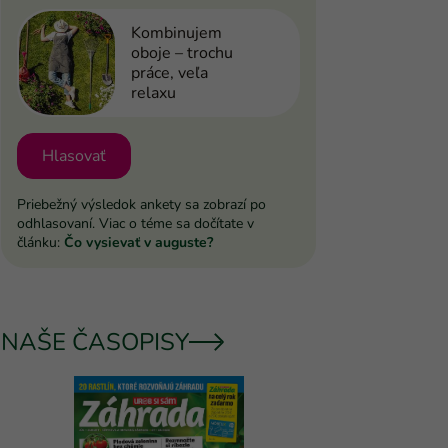
Kombinujem
oboje – trochu
práce, veľa
relaxu
Hlasovať
Priebežný výsledok ankety sa zobrazí po
odhlasovaní. Viac o téme sa dočítate v
článku:
Čo vysievať v auguste?
NAŠE ČASOPISY
UROB SI 