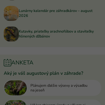
Lunárny kalendár pre záhradkárov – august
2026
Kutavky, priateľky arachnofóbov a staviteľky
hlinených džbánov
ANKETA
Aký je váš augustový plán v záhrade?
Plánujem ďalšie výsevy a výsadbu
na jeseň