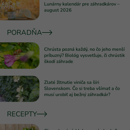
Lunárny kalendár pre záhradkárov –
august 2026
PORADŇA
Chrústa pozná každý, no čo jeho menší
príbuzný? Biológ vysvetľuje, či chrústik
škodí záhrade
Zlaté žltnutie viniča sa šíri
Slovenskom. Čo si treba všímať a čo
musí urobiť aj bežný záhradkár?
RECEPTY