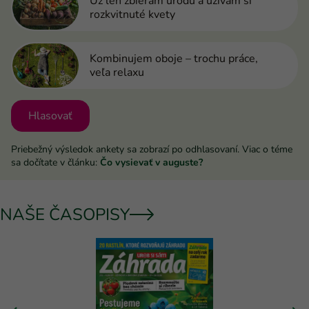
Už len zbieram úrodu a užívam si
rozkvitnuté kvety
Kombinujem oboje – trochu práce,
veľa relaxu
Hlasovať
Priebežný výsledok ankety sa zobrazí po odhlasovaní. Viac o téme
sa dočítate v článku:
Čo vysievať v auguste?
NAŠE ČASOPISY