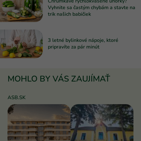
Chrumkavé rýchlokvasené uhorky?
Vyhnite sa častým chybám a stavte na
trik našich babičiek
3 letné bylinkové nápoje, ktoré
pripravíte za pár minút
MOHLO BY VÁS ZAUJÍMAŤ
ASB.SK