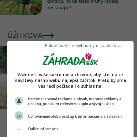
kondícii, no na tieto druhy radšej
nesiahajte!
ÚŽITKOVÁ
Zlaté žltnutie viniča sa šíri
Slovenskom. Čo si treba všímať a čo
musí urobiť aj bežný záhradkár?
Vážime si vaše súkromie a chceme, aby ste mali z
návštevy nášho webu najlepší zážitok. Preto by sme
vás radi požiadali o súhlas na:
Aj vy im hovoríte mirabelky? Hoci sa
volajú inak, sú rovnako chutné a plné
Personalizovaná reklama a obsah, meranie reklamy a
prospešných látok
obsahu, prieskum cieľových skupín a vývoj služieb
Uchovávanie alebo prístup k informáciám na zariadení
IZBOVKY
Ďalšie informácie