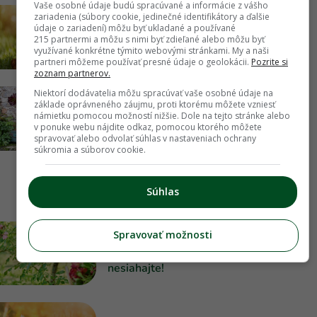
Vaše osobné údaje budú spracúvané a informácie z vášho
zariadenia (súbory cookie, jedinečné identifikátory a ďalšie
3 nápady na odolné letné výsadby,
údaje o zariadení) môžu byť ukladané a používané
ktoré si poradia aj bez vás. Sucho im
215 partnermi a môžu s nimi byť zdieľané alebo môžu byť
totiž nevadí
využívané konkrétne týmito webovými stránkami. My a naši
partneri môžeme používať presné údaje o geolokácii.
Pozrite si
zoznam partnerov.
Niektorí dodávatelia môžu spracúvať vaše osobné údaje na
Pripomína malý stromček a mení farby
základe oprávneného záujmu, proti ktorému môžete vzniesť
námietku pomocou možností nižšie. Dole na tejto stránke alebo
podľa svetla. Spoznajte eónium, ktoré
v ponuke webu nájdite odkaz, pomocou ktorého môžete
v lete môžete mať vonku
spravovať alebo odvolať súhlas v nastaveniach ochrany
súkromia a súborov cookie.
Súhlas
KALENDÁR
Spravovať možnosti
Čo rezať v auguste? Udržte rastliny v
kondícii, no na tieto druhy radšej
nesiahajte!