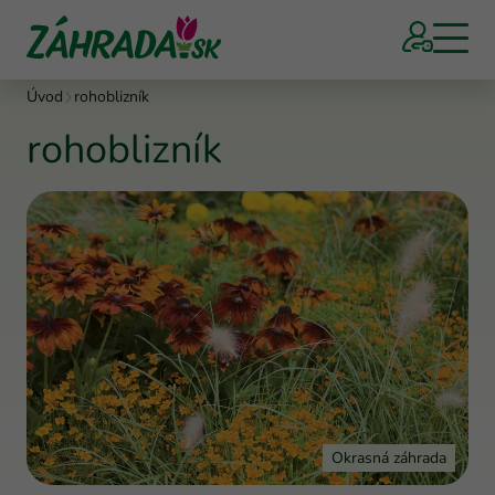
Úvod
rohoblizník
rohoblizník
Okrasná záhrada