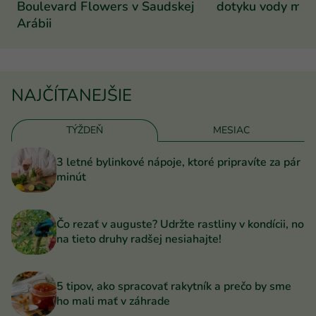
Boulevard Flowers v Saudskej
dotyku vody mení
Arábii
NAJČÍTANEJŠIE
TÝŽDEŇ
MESIAC
3 letné bylinkové nápoje, ktoré pripravíte za pár
minút
Čo rezať v auguste? Udržte rastliny v kondícii, no
na tieto druhy radšej nesiahajte!
5 tipov, ako spracovať rakytník a prečo by sme
ho mali mať v záhrade