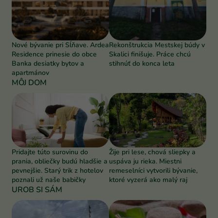
Nové bývanie pri Sĺňave. Ardea
Rekonštrukcia Mestskej búdy v
Residence prinesie do obce
Skalici finišuje. Práce chcú
Banka desiatky bytov a
stihnúť do konca leta
apartmánov
MÔJ DOM
Pridajte túto surovinu do
Žije pri lese, chová sliepky a
prania, obliečky budú hladšie a
uspáva ju rieka. Miestni
pevnejšie. Starý trik z hotelov
remeselníci vytvorili bývanie,
poznali už naše babičky
ktoré vyzerá ako malý raj
UROB SI SÁM