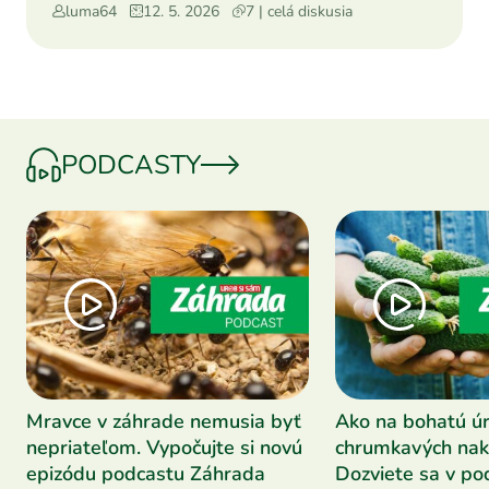
luma64
12. 5. 2026
7 | celá diskusia
PODCASTY
Mravce v záhrade nemusia byť
Ako na bohatú ú
nepriateľom. Vypočujte si novú
chrumkavých nak
epizódu podcastu Záhrada
Dozviete sa v po