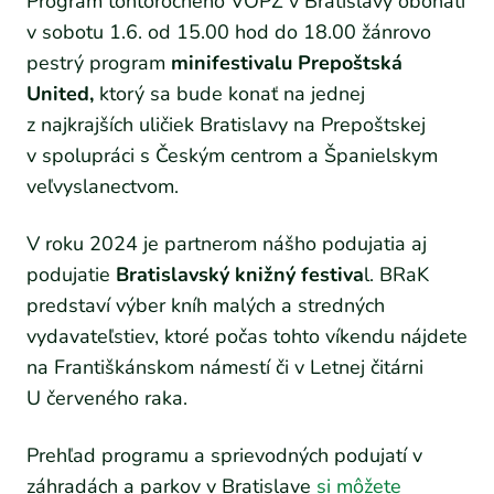
Program tohtoročného VOPZ v Bratislavy obohatí
v sobotu 1.6. od 15.00 hod do 18.00 žánrovo
pestrý program
minifestivalu Prepoštská
United,
ktorý sa bude konať na jednej
z najkrajších uličiek Bratislavy na Prepoštskej
v spolupráci s Českým centrom a Španielskym
veľvyslanectvom.
V roku 2024 je partnerom nášho podujatia aj
podujatie
Bratislavský knižný festiva
l. BRaK
predstaví výber kníh malých a stredných
vydavateľstiev, ktoré počas tohto víkendu nájdete
na Františkánskom námestí či v Letnej čitárni
U červeného raka.
Prehľad programu a sprievodných podujatí v
záhradách a parkov v Bratislave
si môžete