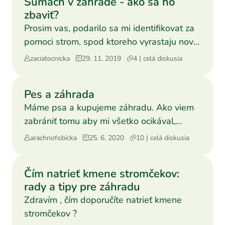
Sumach v záhrade - ako sa ho
zbaviť?
Prosim vas, podarilo sa mi identifikovat za
pomoci strom, spod ktoreho vyrastaju nove
a nove rastlin
zaciatocnicka
29. 11. 2019
4 | celá diskusia
Pes a záhrada
Máme psa a kupujeme záhradu. Ako viem
zabrániť tomu aby mi všetko ocikával,
prípadne trhal, vyhrabáv
arachnofobicka
25. 6. 2020
10 | celá diskusia
Čím natrieť kmene stromčekov:
rady a tipy pre záhradu
Zdravím , čím doporučíte natrieť kmene
stromčekov ?