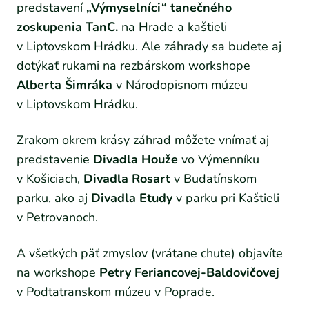
predstavení
„Výmyselníci“ tanečného
zoskupenia TanC.
na Hrade a kaštieli
v Liptovskom Hrádku. Ale záhrady sa budete aj
dotýkať rukami na rezbárskom workshope
Alberta Šimráka
v Národopisnom múzeu
v Liptovskom Hrádku.
Zrakom okrem krásy záhrad môžete vnímať aj
predstavenie
Divadla Houže
vo Výmenníku
v Košiciach,
Divadla Rosart
v Budatínskom
parku, ako aj
Divadla Etudy
v parku pri Kaštieli
v Petrovanoch.
A všetkých päť zmyslov (vrátane chute) objavíte
na workshope
Petry Feriancovej-Baldovičovej
v Podtatranskom múzeu v Poprade.