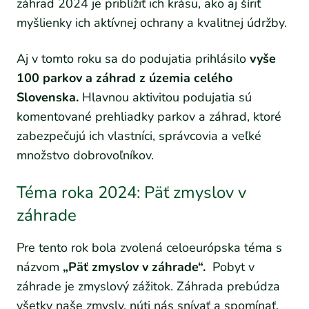
záhrad 2024 je priblížiť ich krásu, ako aj šíriť
myšlienky ich aktívnej ochrany a kvalitnej údržby.
Aj v tomto roku sa do podujatia prihlásilo
vyše
100 parkov a záhrad z územia celého
Slovenska.
Hlavnou aktivitou podujatia sú
komentované prehliadky parkov a záhrad, ktoré
zabezpečujú ich vlastníci, správcovia a veľké
množstvo dobrovoľníkov.
Téma roka 2024: Päť zmyslov v
záhrade
Pre tento rok bola zvolená celoeurópska téma s
názvom
„Päť zmyslov v záhrade“.
Pobyt v
záhrade je zmyslový zážitok. Záhrada prebúdza
všetky naše zmysly, núti nás snívať a spomínať,