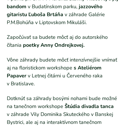
bandom
v Budatínskom parku,
jazzového
gitaristu Ľuboša Brtáňa
v záhrade Galérie
P.M.Bohúňa v Liptovskom Mikuláši.
Započúvať sa budete môcť aj do autorského
čítania
poetky Anny Ondrejkovej.
Vône záhrady budete môcť intenzívnejšie vnímať
aj na floristickom workshope
s Ateliérom
Papaver
v Letnej čitárni u Červeného raka
v Bratislave.
Dotknúť sa záhrady bosými nohami bude možné
na tanečnom workshope
Štúdia divadla tanca
v záhrade Vily Dominika Skuteckého v Banskej
Bystrici, ale aj na interaktívnom tanečnom