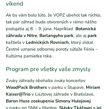
víkend
Ak by vám bolo ľúto, že VOPZ ubehol tak rýchlo,
tak pár záhrad bude otvorených v rámci nášho
podujatia aj 8. – 9. júna. Napríklad
Botanická
záhrada v Nitre
,
Barlangyho park
, ale aj
park
kaštieľa v
Lednických Rovniach
, ktorý získal
Čestné uznanie odbornej poroty súťaže Fénix –
Kultúrna pamiatka roka.
Program pre všetky vaše zmysly
Zvuky záhrady obohatia zvuky koncertov:
WoodPack Brothers
v parku v Stupave,
Miriam
Kaiser@Trio
v Lisztovej záhrade v Bratislave,
Baron Haze zoskupenia Simony Hulejovej
v parku pri SNM v Martine,
Slávky Tkáčovej s jej