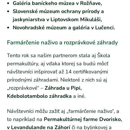
Galéria baníckeho múzea v Rožňave,
Slovenské múzeum ochrany prírody a
jaskyniarstva v Liptovskom Mikuláši,
Novohradské múzeum a galéria v Lučenci.
Farmárčenie naživo a rozprávkové záhrady
Tento rok sa našim partnerom stala aj Škola
permakultúry, aj vďaka ktorej sa budú môcť
návštevníci inšpirovať až 14 certifikovanými
prírodnými záhradami. Niektoré z nich sú aj
„rozprávkové“ –
Záhrada u Pipi,
Kdebolotambolo záhradka
a iné.
Návštevníci môžu zažiť aj „farmárčenie naživo“, a
to napríklad na
Permakultúrnej farme Dvorisko,
v Levandulande na Záhorí
či na bylinkovej a