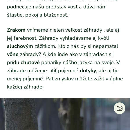
podnecuje našu predstavivosť a dáva nám
šťastie, pokoj a blaženosť.
Zrakom
vnímame nielen veľkosť záhrady , ale aj
jej farebnosť. Záhrady vyhľadávame aj kvôli
sluchovým
zážitkom. Kto z nás by si nepamätal
vône
záhrady? A kde inde ako v záhradách si
prídu
chuťové
poháriky nášho jazyka na svoje. V
záhrade môžeme cítiť príjemné
dotyky
, ale aj tie
menej príjemné. Päť zmyslov môžete zažiť v úplne
každej záhrade.