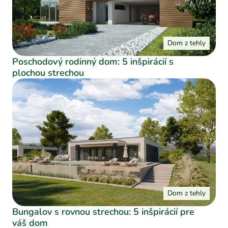
Dom z tehly
Poschodový rodinný dom: 5 inšpirácií s
plochou strechou
Dom z tehly
Bungalov s rovnou strechou: 5 inšpirácií pre
váš dom