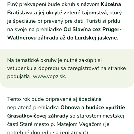
Plný prekvapení bude okruh s názvom
Kúzelná
Bratislava a jej ukryté zelené tajomstvá
, ktorý
je špeciálne pripravený pre deti. Turisti si prídu
na svoje na prehliadke
Od Slavína cez Prüger-
Wallnerovu záhradu až do Lurdskej jaskyne.
Na tematické okruhy je nutné zakúpiť si
vstupenku a dopredu sa zaregistrovať na stránke
podujatia
www.vopz.sk.
Tento rok bude pripravená aj špeciálna
neplatená prehliadka
Obnova a budúce využitie
Grasalkovičovej záhrady
so starostom mestskej
časti Staré mesto p. Matejom Vagačom (je
potrebné dopredu sa registrovať).