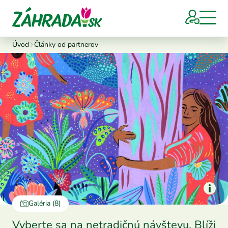
Úvod
Články od partnerov
Galéria (8)
Vyberte sa na netradičnú návštevu. Blíži