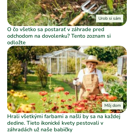
Urob si sám
O čo všetko sa postarať v záhrade pred
odchodom na dovolenku? Tento zoznam si
odložte
Môj dom
Hrali všetkými farbami a našli by sa na každej
dedine. Tieto ikonické kvety pestovali v
záhradách už naše babičky