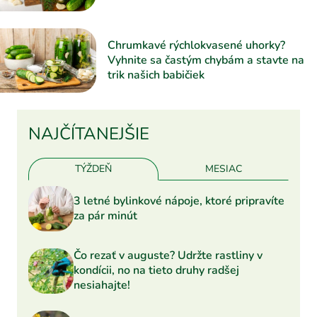
Chrumkavé rýchlokvasené uhorky?
Vyhnite sa častým chybám a stavte na
trik našich babičiek
NAJČÍTANEJŠIE
TÝŽDEŇ
MESIAC
3 letné bylinkové nápoje, ktoré pripravíte
za pár minút
Čo rezať v auguste? Udržte rastliny v
kondícii, no na tieto druhy radšej
nesiahajte!