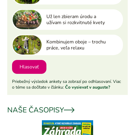
Už len zbieram úrodu a
užívam si rozkvitnuté kvety
Kombinujem oboje – trochu
práce, veľa relaxu
Hlasovať
Priebežný výsledok ankety sa zobrazí po odhlasovaní. Viac
o téme sa dočítate v článku:
Čo vysievať v auguste?
NAŠE ČASOPISY