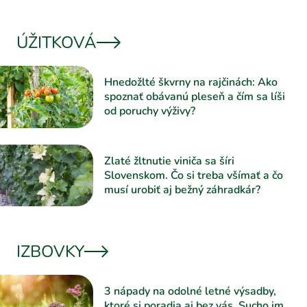
ÚŽITKOVÁ
Hnedožlté škvrny na rajčinách: Ako
spoznať obávanú pleseň a čím sa líši
od poruchy výživy?
Zlaté žltnutie viniča sa šíri
Slovenskom. Čo si treba všímať a čo
musí urobiť aj bežný záhradkár?
IZBOVKY
3 nápady na odolné letné výsadby,
ktoré si poradia aj bez vás. Sucho im