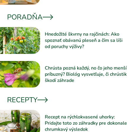
PORADŇA
Hnedožlté škvrny na rajčinách: Ako
spoznať obávanú pleseň a čím sa líši
od poruchy výživy?
Chrústa pozná každý, no čo jeho menší
príbuzný? Biológ vysvetľuje, či chrústik
škodí záhrade
RECEPTY
Recept na rýchlokvasené uhorky:
Pridajte toto zo záhradky pre dokonale
chrumkavý výsledok