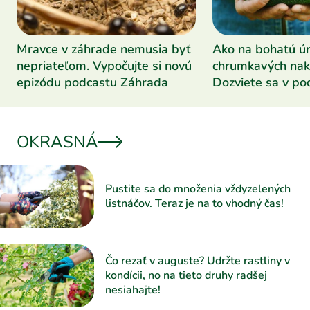
Mravce v záhrade nemusia byť
Ako na bohatú ú
nepriateľom. Vypočujte si novú
chrumkavých nak
epizódu podcastu Záhrada
Dozviete sa v po
Záhrada
OKRASNÁ
Pustite sa do množenia vždyzelených
listnáčov. Teraz je na to vhodný čas!
Čo rezať v auguste? Udržte rastliny v
kondícii, no na tieto druhy radšej
nesiahajte!