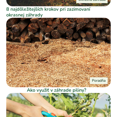
8 najdôležitejších krokov pri zazimovaní
okrasnej záhrady
Poradňa
Ako využiť v záhrade piliny?