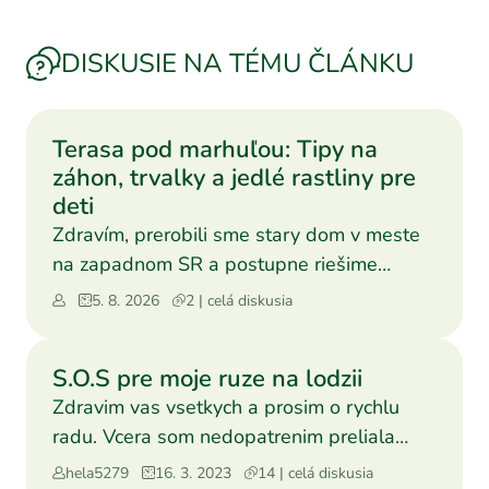
DISKUSIE NA TÉMU ČLÁNKU
Terasa pod marhuľou: Tipy na
záhon, trvalky a jedlé rastliny pre
deti
Zdravím, prerobili sme stary dom v meste
na zapadnom SR a postupne riešime
záhradu pre deti a nas. K
5. 8. 2026
2 | celá diskusia
S.O.S pre moje ruze na lodzii
Zdravim vas vsetkych a prosim o rychlu
radu. Vcera som nedopatrenim preliala
moje krasne ruze, ktore
hela5279
16. 3. 2023
14 | celá diskusia