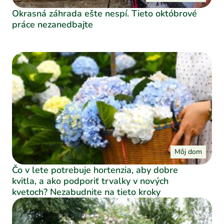
Okrasná záhrada ešte nespí. Tieto októbrové
práce nezanedbajte
Môj dom
Čo v lete potrebuje hortenzia, aby dobre
kvitla, a ako podporiť trvalky v nových
kvetoch? Nezabudnite na tieto kroky