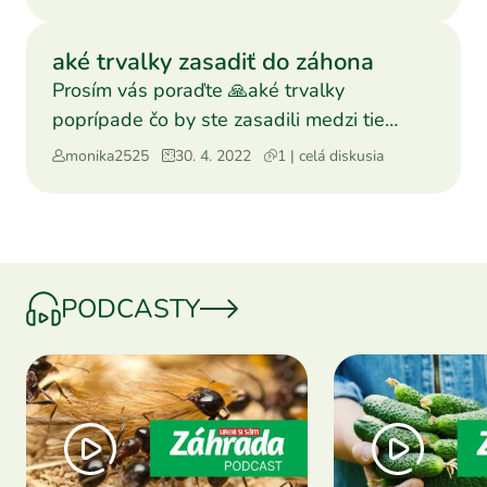
aké trvalky zasadiť do záhona
Prosím vás poraďte 🙏aké trvalky
poprípade čo by ste zasadili medzi tie
stromy?ja by som chcela nejak
monika2525
30. 4. 2022
1 | celá diskusia
PODCASTY