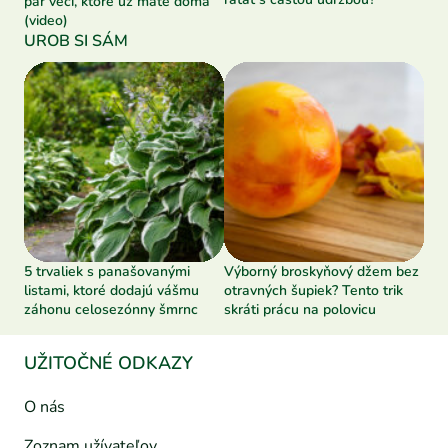
pár vecí, ktoré už máte doma
(video)
UROB SI SÁM
5 trvaliek s panašovanými
Výborný broskyňový džem bez
listami, ktoré dodajú vášmu
otravných šupiek? Tento trik
záhonu celosezónny šmrnc
skráti prácu na polovicu
UŽITOČNÉ ODKAZY
O nás
Zoznam užívateľov