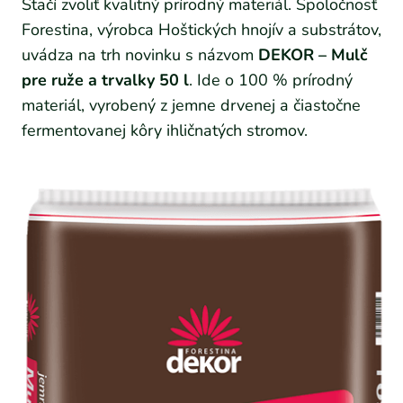
Stačí zvoliť kvalitný prírodný materiál. Spoločnosť
Forestina, výrobca Hoštických hnojív a substrátov,
uvádza na trh novinku s názvom
DEKOR – Mulč
pre ruže a trvalky 50 l
. Ide o 100 % prírodný
materiál, vyrobený z jemne drvenej a čiastočne
fermentovanej kôry ihličnatých stromov.