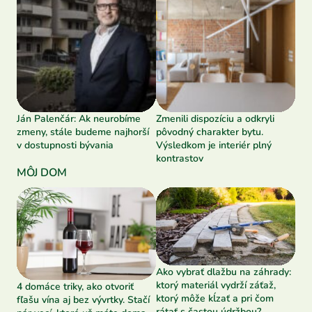
Ján Palenčár: Ak neurobíme
Zmenili dispozíciu a odkryli
zmeny, stále budeme najhorší
pôvodný charakter bytu.
v dostupnosti bývania
Výsledkom je interiér plný
kontrastov
MÔJ DOM
Ako vybrať dlažbu na záhrady:
ktorý materiál vydrží záťaž,
4 domáce triky, ako otvoriť
ktorý môže kĺzať a pri čom
fľašu vína aj bez vývrtky. Stačí
rátať s častou údržbou?