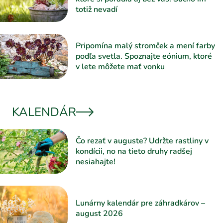
totiž nevadí
Pripomína malý stromček a mení farby
podľa svetla. Spoznajte eónium, ktoré
v lete môžete mať vonku
KALENDÁR
Čo rezať v auguste? Udržte rastliny v
kondícii, no na tieto druhy radšej
nesiahajte!
Lunárny kalendár pre záhradkárov –
august 2026