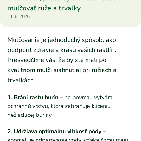
mulčovať ruže a trvalky
11. 6. 2026
Mulčovanie je jednoduchý spôsob, ako
podporiť zdravie a krásu vašich rastlín.
Presvedčíme vás, že by ste mali po
kvalitnom mulči siahnuť aj pri ružiach a
trvalkách.
1. Bráni rastu burín
– na povrchu vytvára
ochrannú vrstvu, ktorá zabraňuje klíčeniu
nežiaducej buriny.
2. Udržiava optimálnu vlhkosť pôdy
–
spomaľuje odparovanie vody, vďaka čomu majú