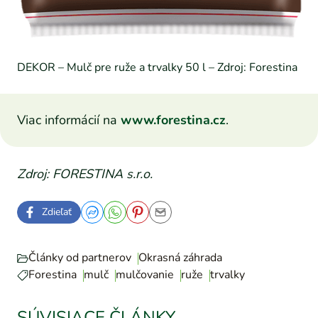
DEKOR – Mulč pre ruže a trvalky 50 l – Zdroj: Forestina
Viac informácií na
www.forestina.cz
.
Zdroj: FORESTINA s.r.o.
Zdieľať
Články od partnerov
Okrasná záhrada
Forestina
mulč
mulčovanie
ruže
trvalky
SÚVISIACE ČLÁNKY