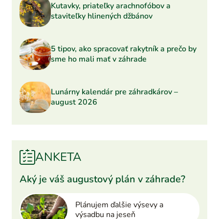
Kutavky, priateľky arachnofóbov a
staviteľky hlinených džbánov
5 tipov, ako spracovať rakytník a prečo by
sme ho mali mať v záhrade
Lunárny kalendár pre záhradkárov –
august 2026
ANKETA
Aký je váš augustový plán v záhrade?
Plánujem ďalšie výsevy a
výsadbu na jeseň