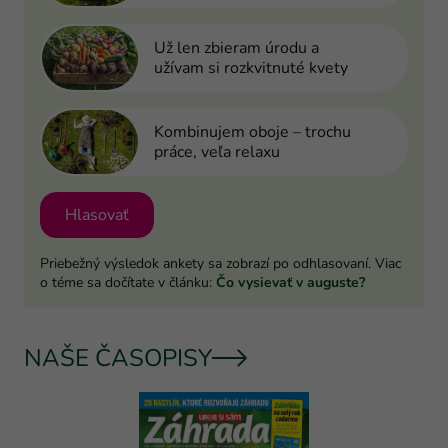
Už len zbieram úrodu a
užívam si rozkvitnuté kvety
Kombinujem oboje – trochu
práce, veľa relaxu
Hlasovať
Priebežný výsledok ankety sa zobrazí po odhlasovaní. Viac
o téme sa dočítate v článku:
Čo vysievať v auguste?
NAŠE ČASOPISY