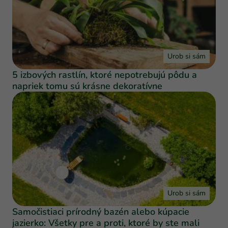
Urob si sám
5 izbových rastlín, ktoré nepotrebujú pôdu a
napriek tomu sú krásne dekoratívne
Urob si sám
Samočistiaci prírodný bazén alebo kúpacie
jazierko: Všetky pre a proti, ktoré by ste mali