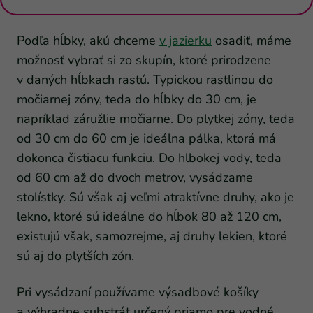
Podľa hĺbky, akú chceme
v jazierku
osadiť, máme
možnosť vybrať si zo skupín, ktoré prirodzene
v daných hĺbkach rastú. Typickou rastlinou do
močiarnej zóny, teda do hĺbky do 30 cm, je
napríklad záružlie močiarne. Do plytkej zóny, teda
od 30 cm do 60 cm je ideálna pálka, ktorá má
dokonca čistiacu funkciu. Do hlbokej vody, teda
od 60 cm až do dvoch metrov, vysádzame
stolístky. Sú však aj veľmi atraktívne druhy, ako je
lekno, ktoré sú ideálne do hĺbok 80 až 120 cm,
existujú však, samozrejme, aj druhy lekien, ktoré
sú aj do plytších zón.
Pri vysádzaní používame výsadbové košíky
a výhradne substrát určený priamo pre vodné