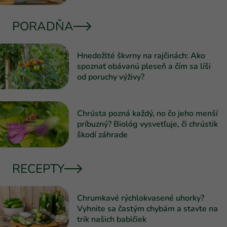
PORADŇA
Hnedožlté škvrny na rajčinách: Ako
spoznať obávanú pleseň a čím sa líši
od poruchy výživy?
Chrústa pozná každý, no čo jeho menší
príbuzný? Biológ vysvetľuje, či chrústik
škodí záhrade
RECEPTY
Chrumkavé rýchlokvasené uhorky?
Vyhnite sa častým chybám a stavte na
trik našich babičiek