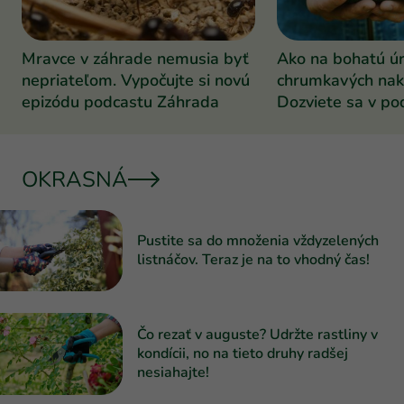
Mravce v záhrade nemusia byť
Ako na bohatú ú
nepriateľom. Vypočujte si novú
chrumkavých nak
epizódu podcastu Záhrada
Dozviete sa v po
Záhrada
OKRASNÁ
Pustite sa do množenia vždyzelených
listnáčov. Teraz je na to vhodný čas!
Čo rezať v auguste? Udržte rastliny v
kondícii, no na tieto druhy radšej
nesiahajte!