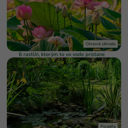
Okrasná záhrada
6 rastlín, ktorým to vo vode pristane
Poradňa