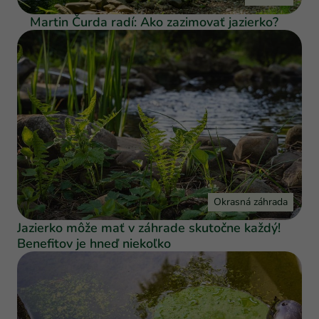
Martin Čurda radí: Ako zazimovať jazierko?
Okrasná záhrada
Jazierko môže mať v záhrade skutočne každý!
Benefitov je hneď niekoľko