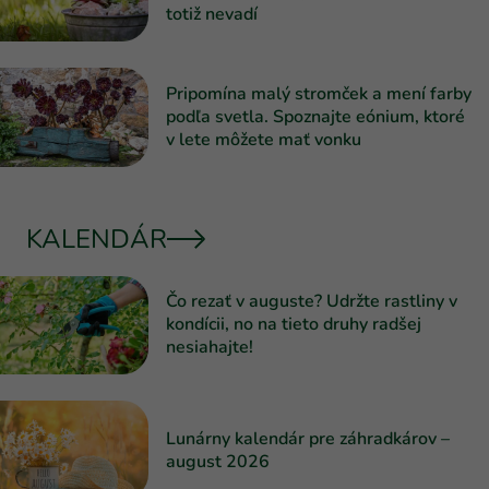
totiž nevadí
Pripomína malý stromček a mení farby
podľa svetla. Spoznajte eónium, ktoré
v lete môžete mať vonku
KALENDÁR
Čo rezať v auguste? Udržte rastliny v
kondícii, no na tieto druhy radšej
nesiahajte!
Lunárny kalendár pre záhradkárov –
august 2026