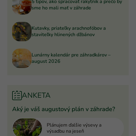
5 tipov, ako spracovať rakytník a prečo by
sme ho mali mať v záhrade
Kutavky, priateľky arachnofóbov a
staviteľky hlinených džbánov
Lunárny kalendár pre záhradkárov –
august 2026
ANKETA
Aký je váš augustový plán v záhrade?
Plánujem ďalšie výsevy a
výsadbu na jeseň