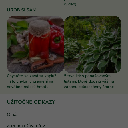
(video)
UROB SI SÁM
Chystáte sa zavárať kápiu?
5 trvaliek s panašovanými
Táto chyba ju premení na
listami, ktoré dodajú vášmu
nevábne mäkkú hmotu
záhonu celosezónny šmrnc
UŽITOČNÉ ODKAZY
O nás
Zoznam užívateľov