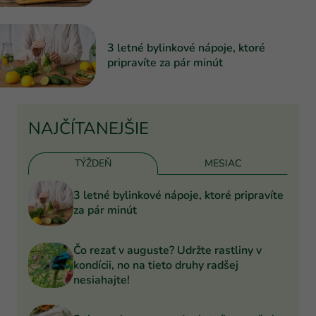
3 letné bylinkové nápoje, ktoré
pripravíte za pár minút
NAJČÍTANEJŠIE
TÝŽDEŇ
MESIAC
3 letné bylinkové nápoje, ktoré pripravíte
za pár minút
Čo rezať v auguste? Udržte rastliny v
kondícii, no na tieto druhy radšej
nesiahajte!