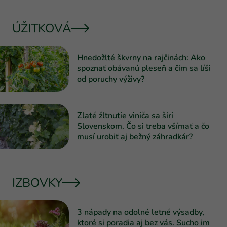
ÚŽITKOVÁ
Hnedožlté škvrny na rajčinách: Ako
spoznať obávanú pleseň a čím sa líši
od poruchy výživy?
Zlaté žltnutie viniča sa šíri
Slovenskom. Čo si treba všímať a čo
musí urobiť aj bežný záhradkár?
IZBOVKY
3 nápady na odolné letné výsadby,
ktoré si poradia aj bez vás. Sucho im