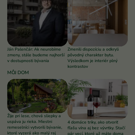
Ján Palenčár: Ak neurobíme
Zmenili dispozíciu a odkryli
zmeny, stále budeme najhorší
pôvodný charakter bytu.
v dostupnosti bývania
Výsledkom je interiér plný
kontrastov
MÔJ DOM
Žije pri lese, chová sliepky a
uspáva ju rieka. Miestni
4 domáce triky, ako otvoriť
remeselníci vytvorili bývanie,
fľašu vína aj bez vývrtky. Stačí
ktoré vyzerá ako malý raj
pár vecí, ktoré už máte doma