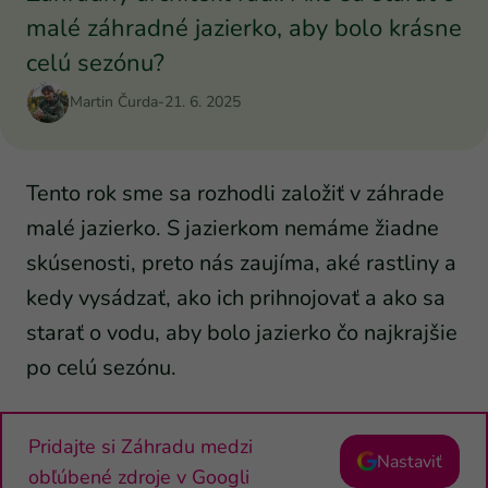
malé záhradné jazierko, aby bolo krásne
celú sezónu?
Martin Čurda
-
21. 6. 2025
Tento rok sme sa rozhodli založiť v záhrade
malé jazierko. S jazierkom nemáme žiadne
skúsenosti, preto nás zaujíma, aké rastliny a
kedy vysádzať, ako ich prihnojovať a ako sa
starať o vodu, aby bolo jazierko čo najkrajšie
po celú sezónu.
Pridajte si Záhradu medzi
Nastaviť
obľúbené zdroje v Googli