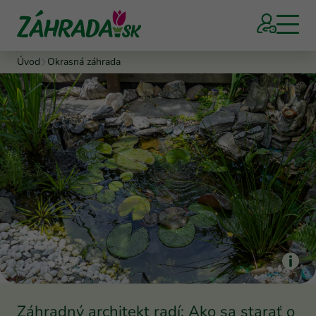
Úvod
Okrasná záhrada
Záhradný architekt radí: Ako sa starať o