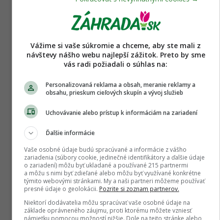
DISKUSIE NA TÉMU ČLÁNKU
Vážime si vaše súkromie a chceme, aby ste mali z
Ako sa starat o bananovnik
návštevy nášho webu najlepší zážitok. Preto by sme
Dostala som bananovnik. Ako sa on starat?
vás radi požiadali o súhlas na:
Bude mat niekedy banany? Vyzaduje si
Personalizovaná reklama a obsah, meranie reklamy a
svetle miesto a vela
obsahu, prieskum cieľových skupín a vývoj služieb
tabalugativi
9. 10. 2017
3 | celá diskusia
Uchovávanie alebo prístup k informáciám na zariadení
Aky druh palmy som nasiel prosim
Ďalšie informácie
Vas? Ako sa starat o takuto
Vaše osobné údaje budú spracúvané a informácie z vášho
palmu?.
zariadenia (súbory cookie, jedinečné identifikátory a ďalšie údaje
o zariadení) môžu byť ukladané a používané 215 partnermi
Ahojte zahradkari. Mojej milej sa ulutostilo
a môžu s nimi byť zdieľané alebo môžu byť využívané konkrétne
tejto palmy, niekto ju vyhodil pri kontajner.
týmito webovými stránkami. My a naši partneri môžeme používať
presné údaje o geolokácii.
Pozrite si zoznam partnerov.
Teraz kra
duko20
23. 6. 2018
7 | celá diskusia
Niektorí dodávatelia môžu spracúvať vaše osobné údaje na
základe oprávneného záujmu, proti ktorému môžete vzniesť
námietku pomocou možností nižšie. Dole na tejto stránke alebo