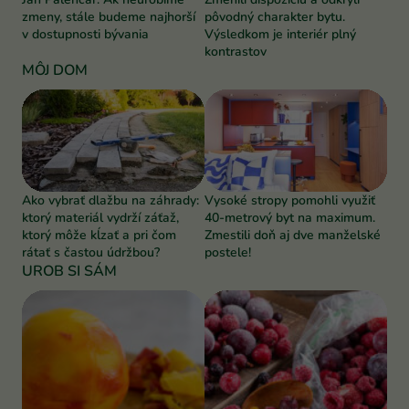
zmeny, stále budeme najhorší
pôvodný charakter bytu.
v dostupnosti bývania
Výsledkom je interiér plný
kontrastov
MÔJ DOM
Ako vybrať dlažbu na záhrady:
Vysoké stropy pomohli využiť
ktorý materiál vydrží záťaž,
40-metrový byt na maximum.
ktorý môže kĺzať a pri čom
Zmestili doň aj dve manželské
rátať s častou údržbou?
postele!
UROB SI SÁM