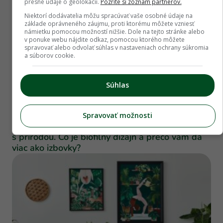
presné údaje o geolokácii.
Pozrite si zoznam partnerov.
Niektorí dodávatelia môžu spracúvať vaše osobné údaje na
základe oprávneného záujmu, proti ktorému môžete vzniesť
námietku pomocou možností nižšie. Dole na tejto stránke alebo
v ponuke webu nájdite odkaz, pomocou ktorého môžete
spravovať alebo odvolať súhlas v nastaveniach ochrany súkromia
a súborov cookie.
Súhlas
Môj dom
Spravovať možnosti
Sľubuje znížiť stres, priniesť pokoj a spojiť byt
s prírodou. Čo je biofilný dizajn a prečo vám dá
viac ako izbovky?