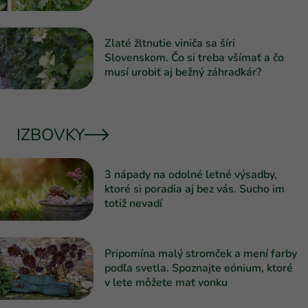
Zlaté žltnutie viniča sa šíri
Slovenskom. Čo si treba všímať a čo
musí urobiť aj bežný záhradkár?
IZBOVKY
3 nápady na odolné letné výsadby,
ktoré si poradia aj bez vás. Sucho im
totiž nevadí
Pripomína malý stromček a mení farby
podľa svetla. Spoznajte eónium, ktoré
v lete môžete mať vonku