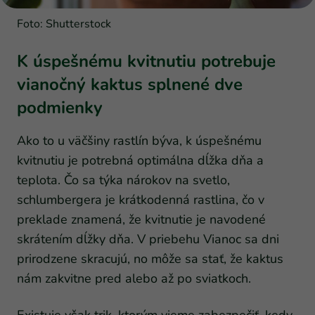
Foto: Shutterstock
K úspešnému kvitnutiu potrebuje
vianočný kaktus splnené dve
podmienky
Ako to u väčšiny rastlín býva, k úspešnému
kvitnutiu je potrebná optimálna dĺžka dňa a
teplota. Čo sa týka nárokov na svetlo,
schlumbergera je krátkodenná rastlina, čo v
preklade znamená, že kvitnutie je navodené
skrátením dĺžky dňa. V priebehu Vianoc sa dni
prirodzene skracujú, no môže sa stať, že kaktus
nám zakvitne pred alebo až po sviatkoch.