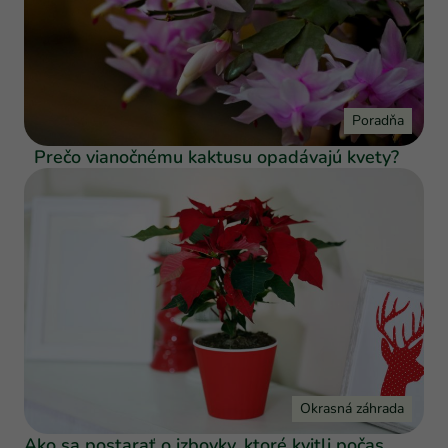
Poradňa
Prečo vianočnému kaktusu opadávajú kvety?
Okrasná záhrada
Ako sa postarať o izbovky, ktoré kvitli počas