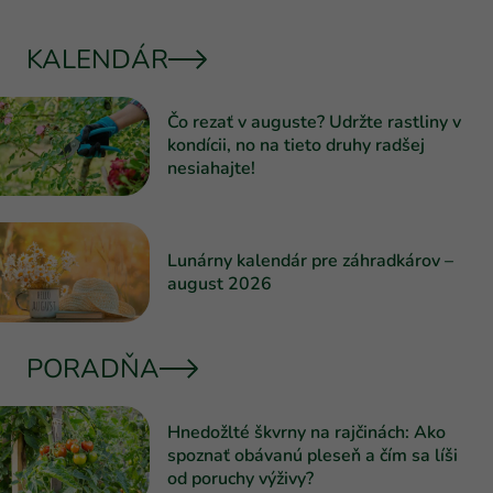
KALENDÁR
Čo rezať v auguste? Udržte rastliny v
kondícii, no na tieto druhy radšej
nesiahajte!
Lunárny kalendár pre záhradkárov –
august 2026
PORADŇA
Hnedožlté škvrny na rajčinách: Ako
spoznať obávanú pleseň a čím sa líši
od poruchy výživy?