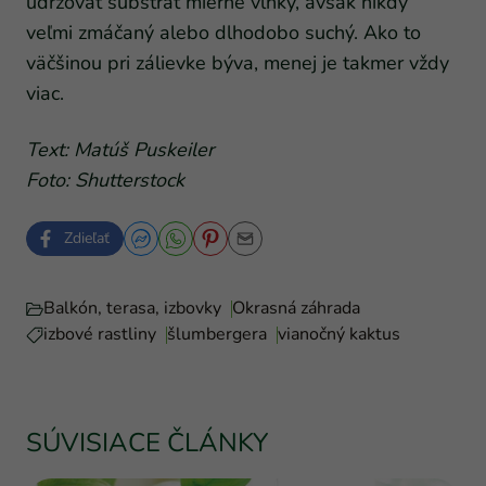
udržovať substrát mierne vlhký, avšak nikdy
veľmi zmáčaný alebo dlhodobo suchý. Ako to
väčšinou pri zálievke býva, menej je takmer vždy
viac.
Text: Matúš Puskeiler
Foto: Shutterstock
Zdieľať
Balkón, terasa, izbovky
Okrasná záhrada
izbové rastliny
šlumbergera
vianočný kaktus
SÚVISIACE ČLÁNKY