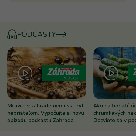
PODCASTY
Mravce v záhrade nemusia byť
Ako na bohatú ú
nepriateľom. Vypočujte si novú
chrumkavých nak
epizódu podcastu Záhrada
Dozviete sa v po
Záhrada