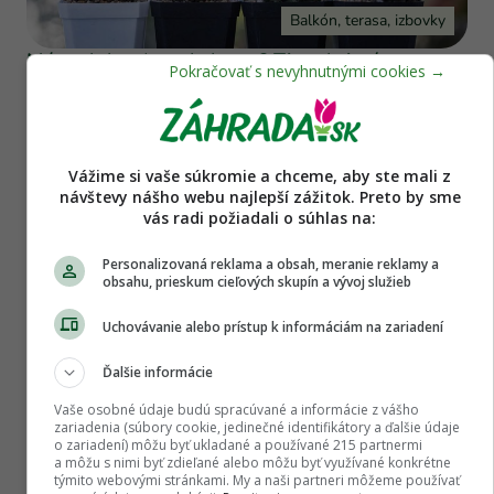
Balkón, terasa, izbovky
Máte slabosť pre kaktusy? Tieto kvitnúce
druhy vás potešia aj krásnymi kvetmi
Vážime si vaše súkromie a chceme, aby ste mali z
návštevy nášho webu najlepší zážitok. Preto by sme
vás radi požiadali o súhlas na:
Personalizovaná reklama a obsah, meranie reklamy a
obsahu, prieskum cieľových skupín a vývoj služieb
Uchovávanie alebo prístup k informáciám na zariadení
Môj dom
Ďalšie informácie
Poznáme kvet a rastlinu roka 2026!
Vaše osobné údaje budú spracúvané a informácie z vášho
Stračonôžka je ozdobou záhonov, nenáročná
zariadenia (súbory cookie, jedinečné identifikátory a ďalšie údaje
o zariadení) môžu byť ukladané a používané 215 partnermi
pachira rastie ako blesk
a môžu s nimi byť zdieľané alebo môžu byť využívané konkrétne
týmito webovými stránkami. My a naši partneri môžeme používať