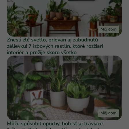
Môj dom
Znesú zlé svetlo, prievan aj zabudnutú
zálievku! 7 izbových rastlín, ktoré rozžiari
interiér a prežije skoro všetko
Môj dom
Môžu spôsobiť opuchy, bolesť aj tráviace