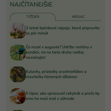
NAJČÍTANEJŠIE
TÝŽDEŇ
MESIAC
3 letné bylinkové nápoje, ktoré pripravíte
za pár minút
Čo rezať v auguste? Udržte rastliny v
kondícii, no na tieto druhy radšej
nesiahajte!
Kutavky, priateľky arachnofóbov a
staviteľky hlinených džbánov
5 tipov, ako spracovať rakytník a prečo by
sme ho mali mať v záhrade