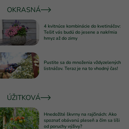
OKRASNÁ
4 kvitnúce kombinácie do kvetináčov:
Tešiť vás budú do jesene a nakŕmia
hmyz až do zimy
Pustite sa do množenia vždyzelených
listnáčov. Teraz je na to vhodný čas!
ÚŽITKOVÁ
Hnedožlté škvrny na rajčinách: Ako
spoznať obávanú pleseň a čím sa líši
od poruchy výživy?