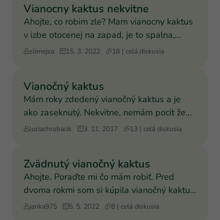
Vianocny kaktus nekvitne
Ahojte, co robim zle? Mam vianocny kaktus
v izbe otocenej na zapad, je to spalna,
takze tam velmi ne
slimejsa
15. 3. 2022
18 | celá diskusia
Vianočný kaktus
Mám roky zdedený vianočný kaktus a je
ako zaseknutý. Nekvitne, nemám pocit že
rastie...Ako ho prebra
luciachrobacik
3. 11. 2017
13 | celá diskusia
Zvädnutý vianočný kaktus
Ahojte. Poraďte mi čo mám robiť. Pred
dvoma rokmi som si kúpila vianočný kaktus
a mala som ho na sev
janka975
5. 5. 2022
8 | celá diskusia