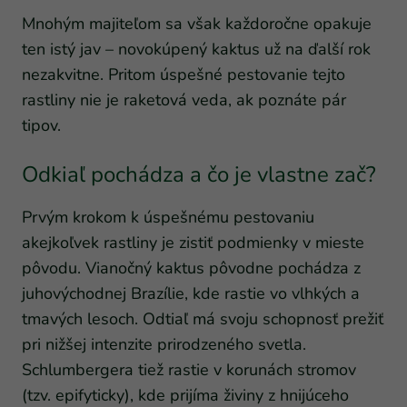
Mnohým majiteľom sa však každoročne opakuje
ten istý jav – novokúpený kaktus už na ďalší rok
nezakvitne. Pritom úspešné pestovanie tejto
rastliny nie je raketová veda, ak poznáte pár
tipov.
Odkiaľ pochádza a čo je vlastne zač?
Prvým krokom k úspešnému pestovaniu
akejkoľvek rastliny je zistiť podmienky v mieste
pôvodu. Vianočný kaktus pôvodne pochádza z
juhovýchodnej Brazílie, kde rastie vo vlhkých a
tmavých lesoch. Odtiaľ má svoju schopnosť prežiť
pri nižšej intenzite prirodzeného svetla.
Schlumbergera tiež rastie v korunách stromov
(tzv. epifyticky), kde prijíma živiny z hnijúceho