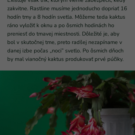
Existuje však trik, ktorým vieme zabezpečiť, kedy
zakvitne. Rastline musíme jednoducho dopriať 16
hodín tmy a 8 hodín svetla. Môžeme teda kaktus
ráno vyložiť k oknu a po ôsmich hodinách ho
preniesť do tmavej miestnosti. Dôležité je, aby
bol v skutočnej tme, preto radšej nezapíname v
danej izbe počas „noci” svetlo. Po ôsmich dňoch
by mal vianočný kaktus produkovať prvé púčiky.