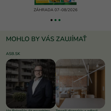
ZÁHRADA 07–08/2026
MOHLO BY VÁS ZAUJÍMAŤ
ASB.SK
Ján Palenčár: Ak neurobíme
Zmenili dispozíciu a odkryli