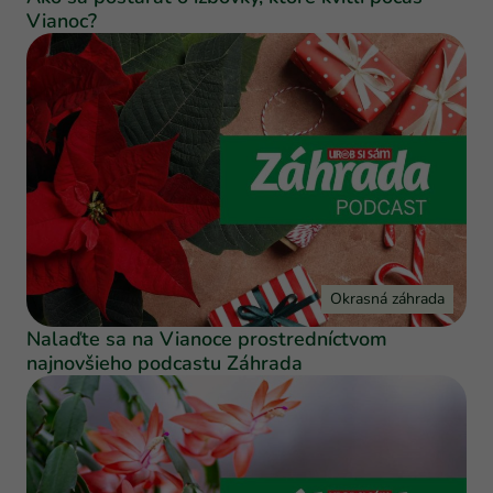
Vianoc?
Okrasná záhrada
Nalaďte sa na Vianoce prostredníctvom
najnovšieho podcastu Záhrada