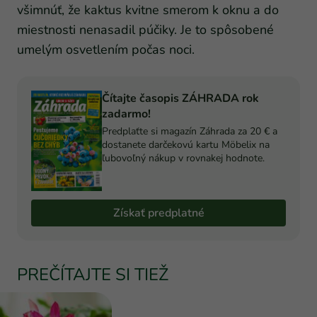
všimnúť, že kaktus kvitne smerom k oknu a do
miestnosti nenasadil púčiky. Je to spôsobené
umelým osvetlením počas noci.
Čítajte časopis ZÁHRADA rok
zadarmo!
Predplaťte si magazín Záhrada za 20 € a
dostanete darčekovú kartu Möbelix na
ľubovoľný nákup v rovnakej hodnote.
Získať predplatné
PREČÍTAJTE SI TIEŽ