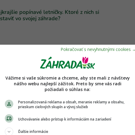
jkrajšie popínavé letničky. Ktoré z nich si
staviť vo svojej záhrade?
Vážime si vaše súkromie a chceme, aby ste mali z návštevy
nášho webu najlepší zážitok. Preto by sme vás radi
požiadali o súhlas na:
Personalizovaná reklama a obsah, meranie reklamy a obsahu,
prieskum cieľových skupín a vývoj služieb
Uchovávanie alebo prístup k informáciám na zariadení
Ďalšie informácie