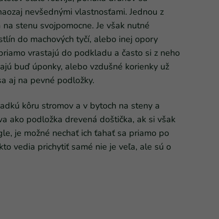
 naozaj nevšednými vlastnosťami. Jednou z
sa na stenu svojpomocne. Je však nutné
tlín do machových tyčí, alebo inej opory
priamo vrastajú do podkladu a často si z neho
 majú buď úponky, alebo vzdušné korienky už
a aj na pevné podložky.
hladkú kôru stromov a v bytoch na steny a
íva ako podložka drevená doštička, ak si však
gle, je možné nechať ich ťahať sa priamo po
kto vedia prichytiť samé nie je veľa, ale sú o