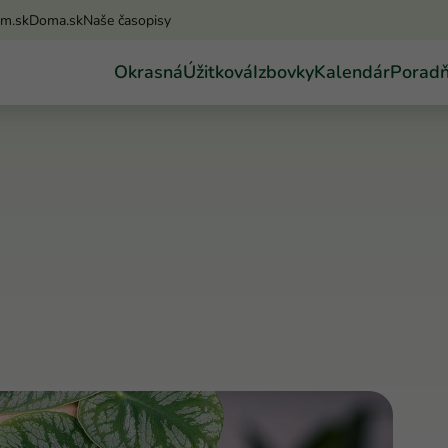
am.sk
Doma.sk
Naše časopisy
Okrasná
Úžitková
Izbovky
Kalendár
Porad