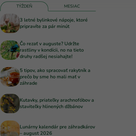
TÝŽDEŇ
MESIAC
3 letné bylinkové nápoje, ktoré
pripravíte za pár minút
Čo rezať v auguste? Udržte
rastliny v kondícii, no na tieto
druhy radšej nesiahajte!
5 tipov, ako spracovať rakytník a
prečo by sme ho mali mať v
záhrade
Kutavky, priateľky arachnofóbov a
staviteľky hlinených džbánov
Lunárny kalendár pre záhradkárov
– august 2026