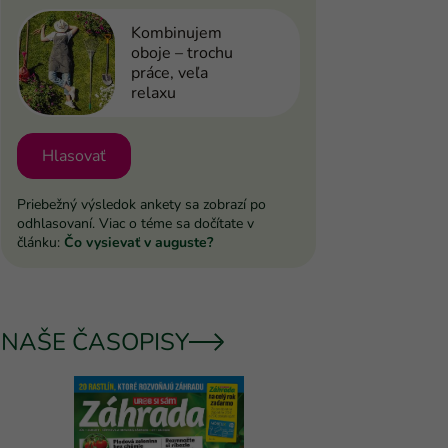
Kombinujem
oboje – trochu
práce, veľa
relaxu
Hlasovať
Priebežný výsledok ankety sa zobrazí po
odhlasovaní. Viac o téme sa dočítate v
článku:
Čo vysievať v auguste?
NAŠE ČASOPISY
UROB SI 