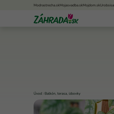
Modrastrecha.sk
Mojasvadba.sk
Mojdom.sk
Urobsis
Úvod
Balkón, terasa, izbovky