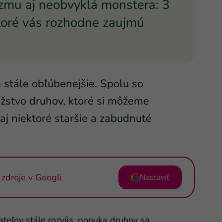
lizmu aj neobvyklá monstera: 3
ktoré vás rozhodne zaujmú
e stále obľúbenejšie. Spolu so
žstvo druhov, ktoré si môžeme
 aj niektoré staršie a zabudnuté
zdroje v Googli
Nastaviť
ateľov stále rozvíja, ponuka druhov sa