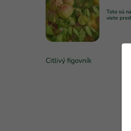
Toto sú na
viete pred
Citlivý figovník