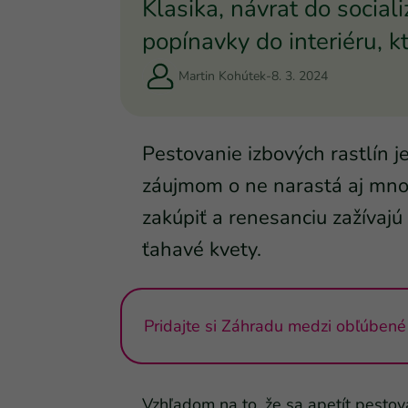
Klasika, návrat do socia
popínavky do interiéru, 
Martin Kohútek
-
8. 3. 2024
Pestovanie izbových rastlín j
záujmom o ne narastá aj mno
zakúpiť a renesanciu zažívajú
ťahavé kvety.
Pridajte si Záhradu medzi obľúbené 
Vzhľadom na to, že sa apetít pestov