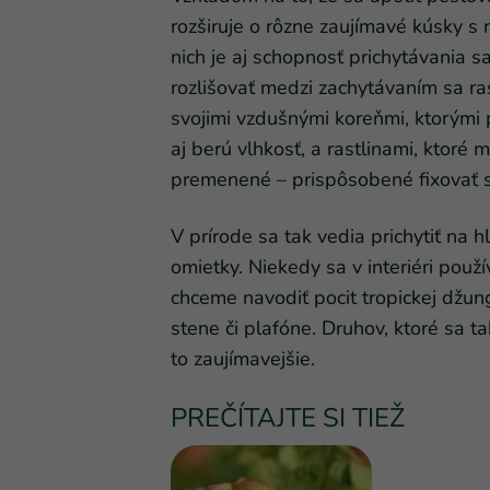
rozširuje o rôzne zaujímavé kúsky s
nich je aj schopnosť prichytávania 
rozlišovať medzi zachytávaním sa ras
svojimi vzdušnými koreňmi, ktorými 
aj berú vlhkosť, a rastlinami, ktoré
premenené – prispôsobené fixovať s
V prírode sa tak vedia prichytiť na 
omietky. Niekedy sa v interiéri použ
chceme navodiť pocit tropickej džun
stene či plafóne. Druhov, ktoré sa ta
to zaujímavejšie.
PREČÍTAJTE SI TIEŽ