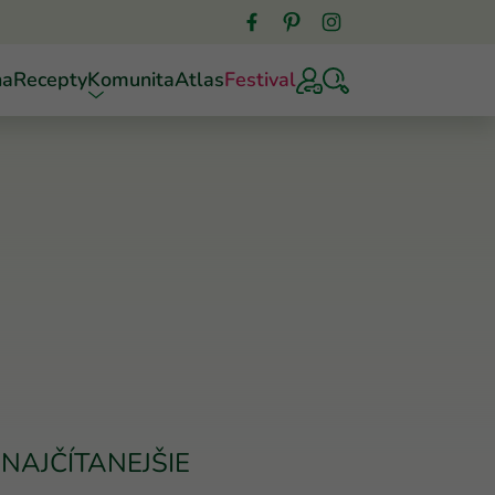
ňa
Recepty
Komunita
Atlas
Festival
NAJČÍTANEJŠIE