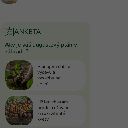
ANKETA
Aký je váš augustový plán v
záhrade?
Plánujem ďalšie
výsevy a
výsadbu na
jeseň
Už len zbieram
úrodu a užívam
si rozkvitnuté
kvety