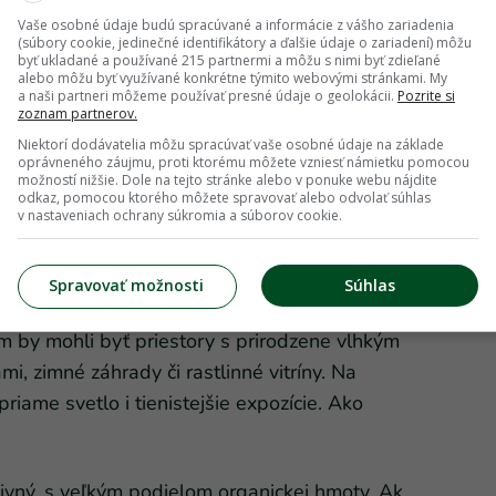
Vaše osobné údaje budú spracúvané a informácie z vášho zariadenia
(súbory cookie, jedinečné identifikátory a ďalšie údaje o zariadení) môžu
byť ukladané a používané 215 partnermi a môžu s nimi byť zdieľané
alebo môžu byť využívané konkrétne týmito webovými stránkami. My
a naši partneri môžeme používať presné údaje o geolokácii.
Pozrite si
zoznam partnerov.
akouto rastlinou je figovník
Ficus pumila
.
Niektorí dodávatelia môžu spracúvať vaše osobné údaje na základe
ašovanej verzii. Na pestovanie nie je veľmi
oprávneného záujmu, proti ktorému môžete vzniesť námietku pomocou
možností nižšie. Dole na tejto stránke alebo v ponuke webu nájdite
ch a primerane vlhký substrát. Prílišná
odkaz, pomocou ktorého môžete spravovať alebo odvolať súhlas
v nastaveniach ochrany súkromia a súborov cookie.
nívania jemných korienkov, sucho ich
 odchýlka od jeho potrieb môže byť fatálna,
ť.
Spravovať možnosti
Súhlas
 by mohli byť priestory s prirodzene vlhkým
, zimné záhrady či rastlinné vitríny. Na
riame svetlo i tienistejšie expozície. Ako
ivný, s veľkým podielom organickej hmoty. Ak