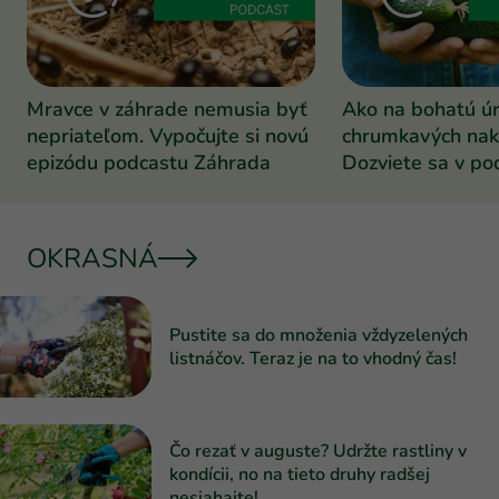
Mravce v záhrade nemusia byť
Ako na bohatú ú
nepriateľom. Vypočujte si novú
chrumkavých nak
epizódu podcastu Záhrada
Dozviete sa v po
Záhrada
OKRASNÁ
Pustite sa do množenia vždyzelených
listnáčov. Teraz je na to vhodný čas!
Čo rezať v auguste? Udržte rastliny v
kondícii, no na tieto druhy radšej
nesiahajte!