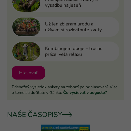
výsadbu na jeseň
Už len zbieram úrodu a
užívam si rozkvitnuté kvety
Kombinujem oboje – trochu
práce, veľa relaxu
Hlasovať
Priebežný výsledok ankety sa zobrazí po odhlasovaní. Viac
o téme sa dočítate v článku:
Čo vysievať v auguste?
NAŠE ČASOPISY