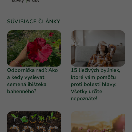
slivky
vírusy
SÚVISIACE ČLÁNKY
Odborníčka radí: Ako
15 liečivých byliniek,
a kedy vysievať
ktoré vám pomôžu
semená ibišteka
proti bolesti hlavy:
bahenného?
Všetky určite
nepoznáte!