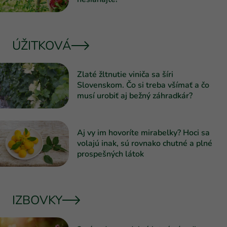
ÚŽITKOVÁ
Zlaté žltnutie viniča sa šíri
Slovenskom. Čo si treba všímať a čo
musí urobiť aj bežný záhradkár?
Aj vy im hovoríte mirabelky? Hoci sa
volajú inak, sú rovnako chutné a plné
prospešných látok
IZBOVKY