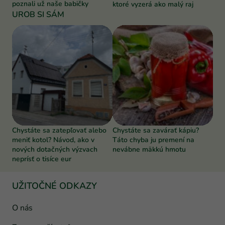
poznali už naše babičky
ktoré vyzerá ako malý raj
UROB SI SÁM
Chystáte sa zatepľovať alebo
Chystáte sa zavárať kápiu?
meniť kotol? Návod, ako v
Táto chyba ju premení na
nových dotačných výzvach
nevábne mäkkú hmotu
neprísť o tisíce eur
UŽITOČNÉ ODKAZY
O nás