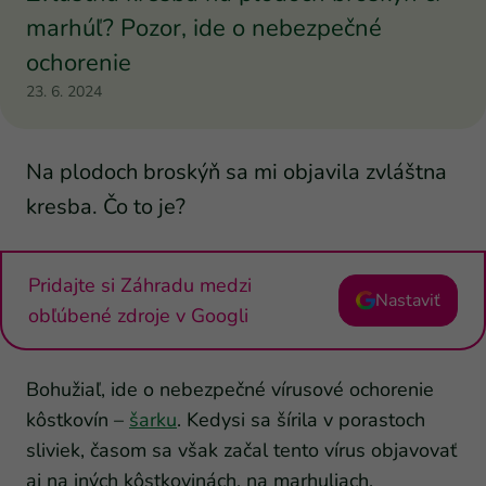
marhúľ? Pozor, ide o nebezpečné
ochorenie
23. 6. 2024
Na plodoch broskýň sa mi objavila zvláštna
kresba. Čo to je?
Pridajte si Záhradu medzi
Nastaviť
obľúbené zdroje v Googli
Bohužiaľ, ide o nebezpečné vírusové ochorenie
kôstkovín –
šarku
. Kedysi sa šírila v porastoch
sliviek, časom sa však začal tento vírus objavovať
aj na iných kôstkovinách, na marhuliach,