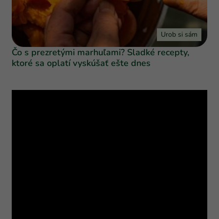
Urob si sám
Čo s prezretými marhuľami? Sladké recepty,
ktoré sa oplatí vyskúšať ešte dnes