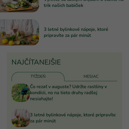
trik našich babičiek
3 letné bylinkové nápoje, ktoré
pripravíte za pár minút
NAJČÍTANEJŠIE
TÝŽDEŇ
MESIAC
Čo rezať v auguste? Udržte rastliny v
kondícii, no na tieto druhy radšej
nesiahajte!
3 letné bylinkové nápoje, ktoré pripravíte
za pár minút