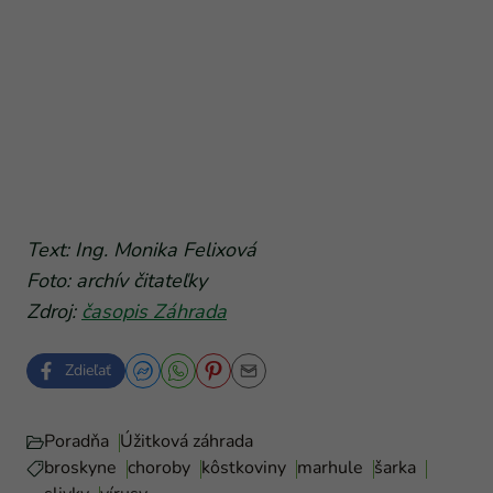
Text: Ing. Monika Felixová
Foto: archív čitateľky
Zdroj:
časopis Záhrada
Zdieľať
Poradňa
Úžitková záhrada
broskyne
choroby
kôstkoviny
marhule
šarka