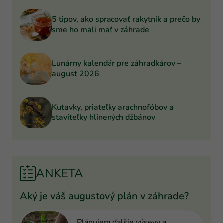
5 tipov, ako spracovať rakytník a prečo by
sme ho mali mať v záhrade
Lunárny kalendár pre záhradkárov –
august 2026
Kutavky, priateľky arachnofóbov a
staviteľky hlinených džbánov
ANKETA
Aký je váš augustový plán v záhrade?
Plánujem ďalšie výsevy a