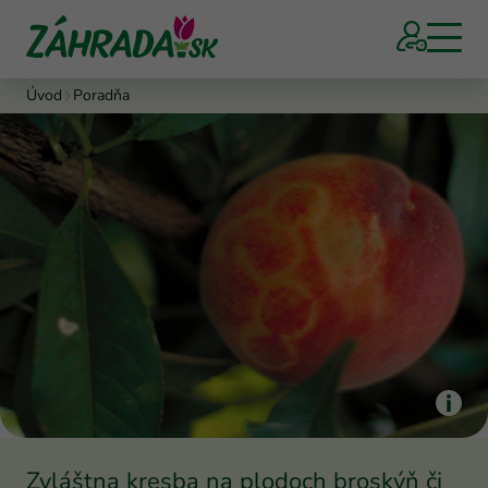
Úvod
Poradňa
Zvláštna kresba na plodoch broskýň či