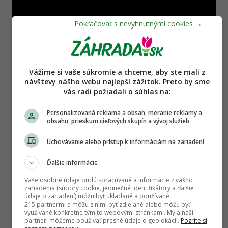
DISKUSIE NA TÉMU ČLÁNKU
Vážime si vaše súkromie a chceme, aby ste mali z
návštevy nášho webu najlepší zážitok. Preto by sme
vás radi požiadali o súhlas na:
Deformácia plodov broskýň
Personalizovaná reklama a obsah, meranie reklamy a
obsahu, prieskum cieľových skupín a vývoj služieb
Chcel by som Vás poprosiť o radu, aká
choroba alebo aký škodca mohol spôsobiť
Uchovávanie alebo prístup k informáciám na zariadení
takéto poškodenie plod
marty1968
28. 7. 2025
13 | celá diskusia
Ďalšie informácie
Vaše osobné údaje budú spracúvané a informácie z vášho
zariadenia (súbory cookie, jedinečné identifikátory a ďalšie
flaky na plodoch fíg
údaje o zariadení) môžu byť ukladané a používané
215 partnermi a môžu s nimi byť zdieľané alebo môžu byť
Prosim čo spraviť s tymito fľakmi na figách?
využívané konkrétne týmito webovými stránkami. My a naši
partneri môžeme používať presné údaje o geolokácii.
Pozrite si
sylvia_kubinova_caunerova
29. 7. 2023