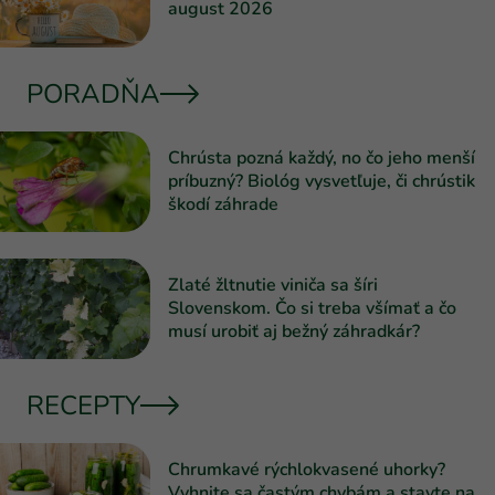
august 2026
PORADŇA
Chrústa pozná každý, no čo jeho menší
príbuzný? Biológ vysvetľuje, či chrústik
škodí záhrade
Zlaté žltnutie viniča sa šíri
Slovenskom. Čo si treba všímať a čo
musí urobiť aj bežný záhradkár?
RECEPTY
Chrumkavé rýchlokvasené uhorky?
Vyhnite sa častým chybám a stavte na