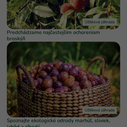
Úžitková záhrada
Predchádzame najčastejším ochoreniam
broskýň
Úžitková záhrada
Spoznajte ekologické odrody marhúľ, sliviek,
jahôd a ríbezlí