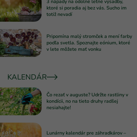
3 nápady na odolné letné výsadby,
ktoré si poradia aj bez vás. Sucho im
totiž nevadí
Pripomína malý stromček a mení farby
podľa svetla. Spoznajte eónium, ktoré
v lete môžete mať vonku
KALENDÁR
Čo rezať v auguste? Udržte rastliny v
kondícii, no na tieto druhy radšej
nesiahajte!
Lunárny kalendár pre záhradkárov –