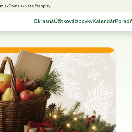
am.sk
Doma.sk
Naše časopisy
Okrasná
Úžitková
Izbovky
Kalendár
Porad