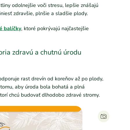
liny odolnejšie voči stresu, lepšie znášajú
niesť zdravšie, plnšie a sladšie plody.
é balíčky
, ktoré pokrývajú najčastejšie
poria zdravú a chutnú úrodu
odporuje rast drevín od koreňov až po plody,
 k tomu, aby úroda bola bohatá a plná
 ktorí chcú budovať dlhodobo zdravé stromy.