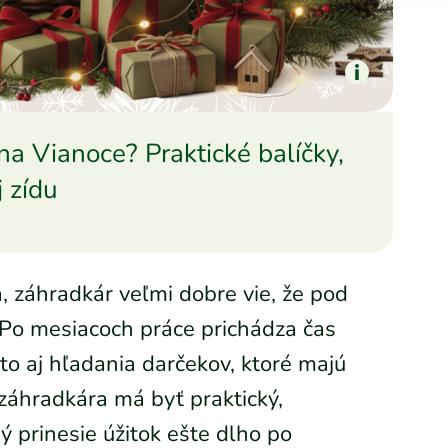
na Vianoce? Praktické balíčky,
 zídu
á, záhradkár veľmi dobre vie, že pod
 Po mesiacoch práce prichádza čas
to aj hľadania darčekov, ktoré majú
záhradkára má byť praktický,
rý prinesie úžitok ešte dlho po