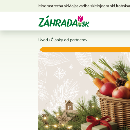
Modrastrecha.sk
Mojasvadba.sk
Mojdom.sk
Urobsis
Úvod
Články od partnerov