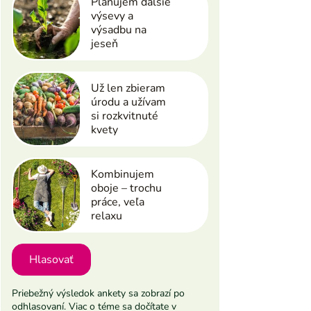
Plánujem ďalšie
výsevy a
výsadbu na
jeseň
Už len zbieram
úrodu a užívam
si rozkvitnuté
kvety
Kombinujem
oboje – trochu
práce, veľa
relaxu
Hlasovať
Priebežný výsledok ankety sa zobrazí po
odhlasovaní. Viac o téme sa dočítate v