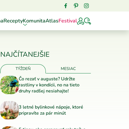
ňa
Recepty
Komunita
Atlas
Festival
NAJČÍTANEJŠIE
TÝŽDEŇ
MESIAC
Čo rezať v auguste? Udržte
rastliny v kondícii, no na tieto
druhy radšej nesiahajte!
3 letné bylinkové nápoje, ktoré
pripravíte za pár minút