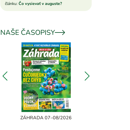
článku:
Čo vysievať v auguste?
NAŠE ČASOPISY
UROB SI 
ZÁHRADA 07–08/2026