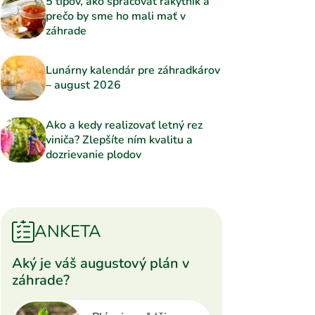
5 tipov, ako spracovať rakytník a
prečo by sme ho mali mať v
záhrade
Lunárny kalendár pre záhradkárov
– august 2026
Ako a kedy realizovať letný rez
viniča? Zlepšíte ním kvalitu a
dozrievanie plodov
ANKETA
Aký je váš augustový plán v
záhrade?