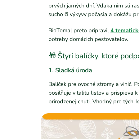
prvých jarných dní. Vďaka nim sú rast
sucho či výkyvy počasia a dokážu pri
BioTomal preto pripravil
4 tematick
potreby domácich pestovateľov.
🎁 Štyri balíčky, ktoré pod
1. Sladká úroda
Balíček pre ovocné stromy a vinič. P
posilňuje vitalitu listov a prispieva
prirodzenej chuti. Vhodný pre tých,