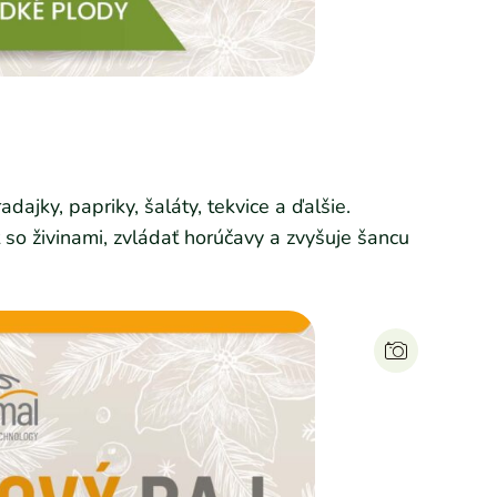
jky, papriky, šaláty, tekvice a ďalšie.
so živinami, zvládať horúčavy a zvyšuje šancu