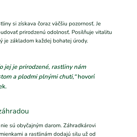
tliny si získava čoraz väčšiu pozornosť. Je
udovať prirodzenú odolnosť. Posilňuje vitalitu
rý je základom každej bohatej úrody.
 jej je prirodzené, rastliny nám
tom a plodmi plnými chuti,“
hovorí
ek.
 záhradou
n nie sú obyčajným darom. Záhradkárovi
mienkami a rastlinám dodajú silu už od