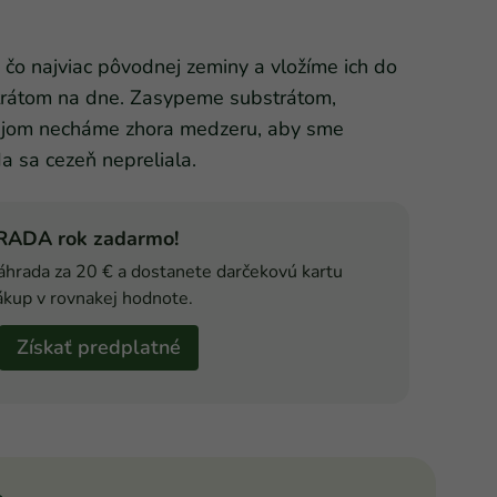
čo najviac pôvodnej zeminy a vložíme ich do
strátom na dne. Zasypeme substrátom,
rajom necháme zhora medzeru, aby sme
da sa cezeň nepreliala.
HRADA rok zadarmo!
áhrada za 20 € a dostanete darčekovú kartu
ákup v rovnakej hodnote.
Získať predplatné