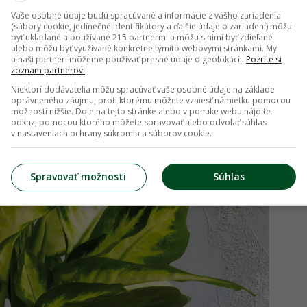
z nej robí jednu z najodolnejších izbových
Vaše osobné údaje budú spracúvané a informácie z vášho zariadenia
(súbory cookie, jedinečné identifikátory a ďalšie údaje o zariadení) môžu
byť ukladané a používané 215 partnermi a môžu s nimi byť zdieľané
alebo môžu byť využívané konkrétne týmito webovými stránkami. My
nomerne rozprestreté na všetky strany,
a naši partneri môžeme používať presné údaje o geolokácii.
Pozrite si
zoznam partnerov.
aždých niekoľko týždňov. Takto ju udržíme
Niektorí dodávatelia môžu spracúvať vaše osobné údaje na základe
oprávneného záujmu, proti ktorému môžete vzniesť námietku pomocou
možností nižšie. Dole na tejto stránke alebo v ponuke webu nájdite
odkaz, pomocou ktorého môžete spravovať alebo odvolať súhlas
v nastaveniach ochrany súkromia a súborov cookie.
Spravovať možnosti
Súhlas