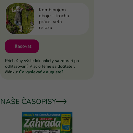
Kombinujem
oboje – trochu
práce, veľa
relaxu
Hlasovať
Priebežný výsledok ankety sa zobrazí po
odhlasovaní. Viac o téme sa dočítate v
článku:
Čo vysievať v auguste?
NAŠE ČASOPISY
UROB SI 