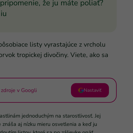
pripomenie, že ju máte poliať?
iu
pôsobiace listy vyrastajúce z vrcholu
prvok tropickej divočiny. Viete, ako sa
zdroje v Googli
Nastaviť
 rastlinám jednoduchým na starostlivosť. Jej
 znáša aj nízku mieru osvetlenia a keď ju
nutím listov, ktoré sa po zálievke opäť