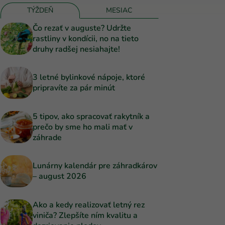
TÝŽDEŇ
MESIAC
Čo rezať v auguste? Udržte
rastliny v kondícii, no na tieto
druhy radšej nesiahajte!
3 letné bylinkové nápoje, ktoré
pripravíte za pár minút
5 tipov, ako spracovať rakytník a
prečo by sme ho mali mať v
záhrade
Lunárny kalendár pre záhradkárov
– august 2026
Ako a kedy realizovať letný rez
viniča? Zlepšíte ním kvalitu a