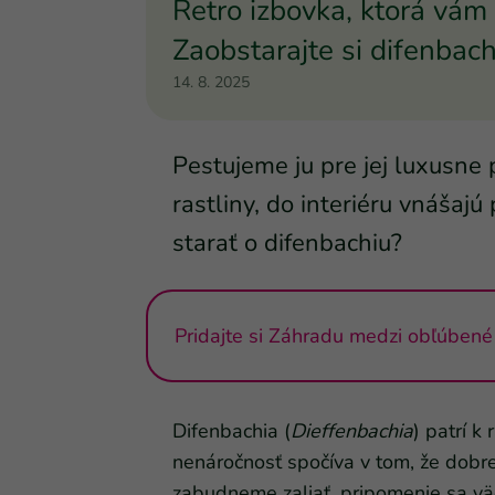
Retro izbovka, ktorá vám 
Zaobstarajte si difenbach
14. 8. 2025
Pestujeme ju pre jej luxusne 
rastliny, do interiéru vnášajú 
starať o difenbachiu?
Pridajte si Záhradu medzi obľúbené 
Difenbachia (
Dieffenbachia
) patrí k
nenáročnosť spočíva v tom, že dobre
zabudneme zaliať, pripomenie sa väd