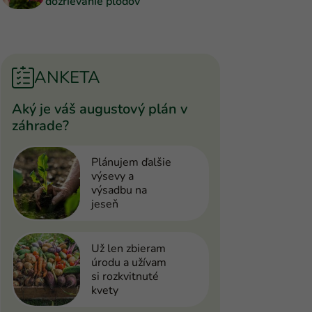
dozrievanie plodov
ANKETA
Aký je váš augustový plán v
záhrade?
Plánujem ďalšie
výsevy a
výsadbu na
jeseň
Už len zbieram
úrodu a užívam
si rozkvitnuté
kvety