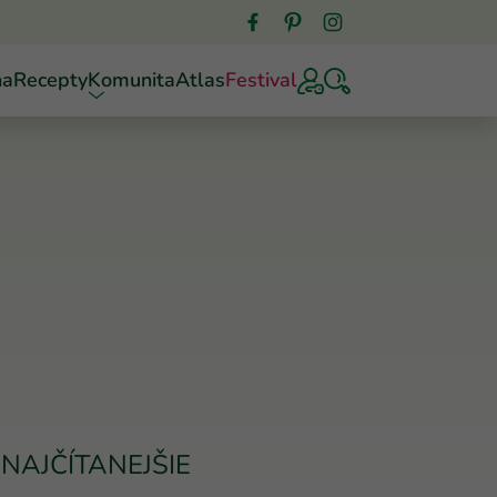
ňa
Recepty
Komunita
Atlas
Festival
NAJČÍTANEJŠIE