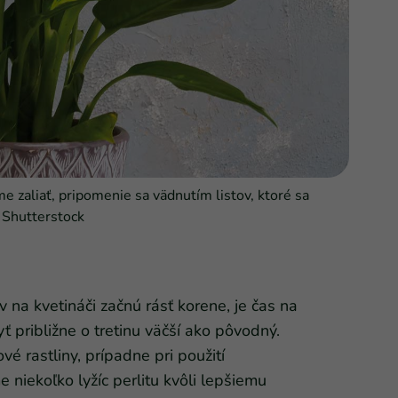
e zaliať, pripomenie sa vädnutím listov, ktoré sa
: Shutterstock
na kvetináči začnú rásť korene, je čas na
 približne o tretinu väčší ako pôvodný.
é rastliny, prípadne pri použití
niekoľko lyžíc perlitu kvôli lepšiemu