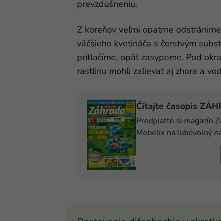
prevzdušneniu.
Z koreňov veľmi opatrne odstránime 
väčšieho kvetináča s čerstvým sub
pritlačíme, opäť zasypeme. Pod ok
rastlinu mohli zalievať aj zhora a vo
Čítajte časopis ZÁ
Predplaťte si magazín Z
Möbelix na ľubovoľný n