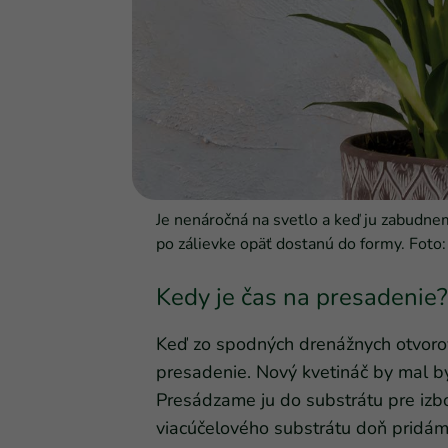
Je nenáročná na svetlo a keď ju zabudnem
po zálievke opäť dostanú do formy. Foto
Kedy je čas na presadenie?
Keď zo spodných drenážnych otvorov 
presadenie. Nový kvetináč by mal byť
Presádzame ju do substrátu pre izbov
viacúčelového substrátu doň pridáme 