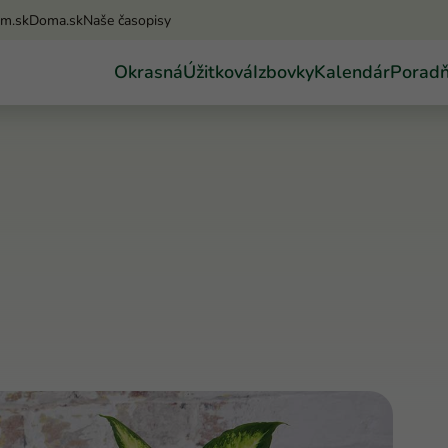
am.sk
Doma.sk
Naše časopisy
Okrasná
Úžitková
Izbovky
Kalendár
Porad