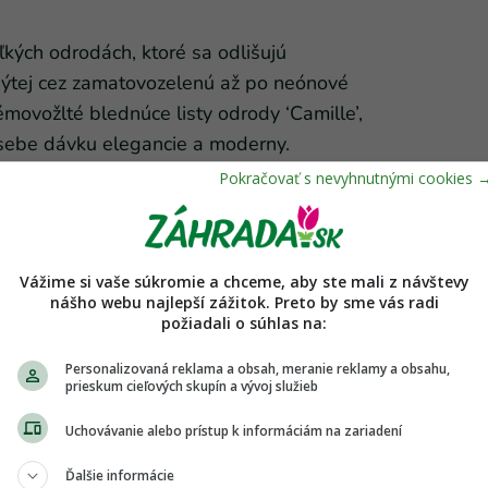
ľkých odrodách, ktoré sa odlišujú
 sýtej cez zamatovozelenú až po neónové
émovožlté blednúce listy odrody ‘Camille’,
v sebe dávku elegancie a moderny.
etináča, zvonka ho trochu postláčame.
Vážime si vaše súkromie a chceme, aby ste mali z návštevy
nášho webu najlepší zážitok. Preto by sme vás radi
požiadali o súhlas na:
Personalizovaná reklama a obsah, meranie reklamy a obsahu,
prieskum cieľových skupín a vývoj služieb
á nenáročná, že jej stačí trocha svetla
Uchovávanie alebo prístup k informáciám na zariadení
á o seba sama. Keď výrazne preschne, má
Ďalšie informácie