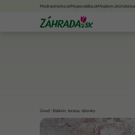
Modrastrecha.sk
Mojasvadba.sk
Mojdom.sk
Urobsis
Úvod
Balkón, terasa, izbovky