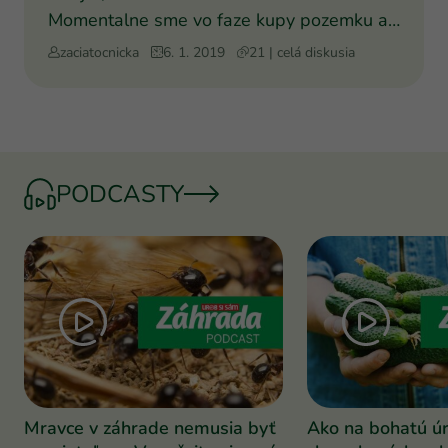
Momentalne sme vo faze kupy pozemku a
naslednej vystavby domu. P
zaciatocnicka
6. 1. 2019
21 | celá diskusia
PODCASTY
Mravce v záhrade nemusia byť
Ako na bohatú ú