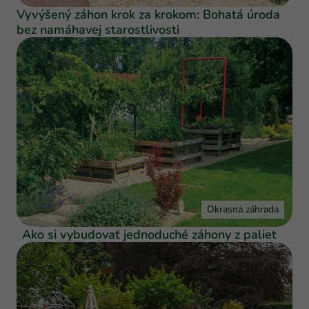
Vyvýšený záhon krok za krokom: Bohatá úroda
bez namáhavej starostlivosti
Okrasná záhrada
Ako si vybudovať jednoduché záhony z paliet