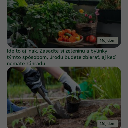
Môj dom
Ide to aj inak. Zasaďte si zeleninu a bylinky
týmto spôsobom, úrodu budete zbierať, aj keď
nemáte záhradu
Môj dom