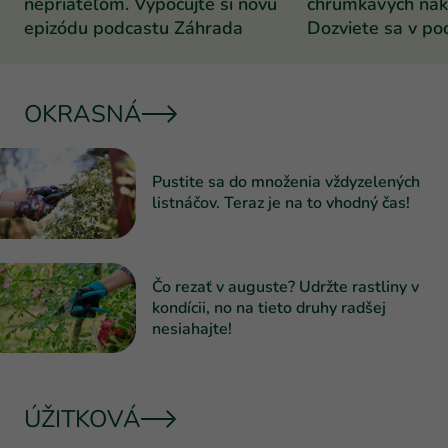
nepriateľom. Vypočujte si novú
chrumkavých nak
epizódu podcastu Záhrada
Dozviete sa v po
Záhrada
OKRASNÁ
Pustite sa do množenia vždyzelených
listnáčov. Teraz je na to vhodný čas!
Čo rezať v auguste? Udržte rastliny v
kondícii, no na tieto druhy radšej
nesiahajte!
ÚŽITKOVÁ