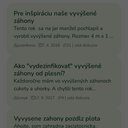
Pre inšpiráciu naše vyvýšené
záhony
Tento rok sa na jar manžel pochlapil a
vyrobil vyvýšené záhony. Rozmer 4 m x 1 m
výška 25 cm. Vnut
jurenikova
7. 4. 2018
21 | celá diskusia
Ako "vydezinfikovať" vyvýšené
záhony od plesní?
Každoročne mám vo vyvýšených záhonoch
cukety a uhorky. A chytili tento rok
múčnatku, aj pleseň. Ako
konyk
17. 9. 2017
4 | celá diskusia
Vyvysene zahony pozdlz plota
Ahojte, som zahradna zaciatocnicka.