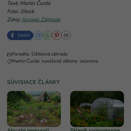
Text: Martin Čurda
Foto: iStock
Zdroj:
časopis Záhrada
Zdieľať
Poradňa
Úžitková záhrada
Martin Čurda
vyvýšené záhony
zelenina
SÚVISIACE ČLÁNKY
Aby ste nemuseli
Skleník svojpomocne