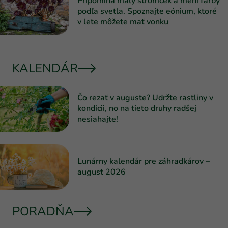
Pripomína malý stromček a mení farby
podľa svetla. Spoznajte eónium, ktoré
v lete môžete mať vonku
KALENDÁR
Čo rezať v auguste? Udržte rastliny v
kondícii, no na tieto druhy radšej
nesiahajte!
Lunárny kalendár pre záhradkárov –
august 2026
PORADŇA