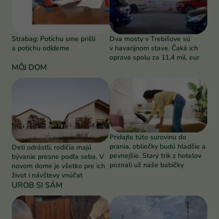
Strabag: Potichu sme prišli
Dva mosty v Trebišove sú
a potichu odídeme
v havarijnom stave. Čaká ich
oprava spolu za 11,4 mil. eur
MÔJ DOM
Pridajte túto surovinu do
prania, obliečky budú hladšie a
Deti odrástli, rodičia majú
pevnejšie. Starý trik z hotelov
bývanie presne podľa seba. V
poznali už naše babičky
novom dome je všetko pre ich
život i návštevy vnúčat
UROB SI SÁM