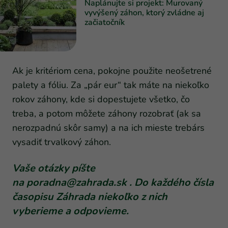
Naplánujte si projekt: Murovaný
vyvýšený záhon, ktorý zvládne aj
začiatočník
Ak je kritériom cena, pokojne použite neošetrené
palety a fóliu. Za „pár eur“ tak máte na niekoľko
rokov záhony, kde si dopestujete všetko, čo
treba, a potom môžete záhony rozobrať (ak sa
nerozpadnú skôr samy) a na ich mieste trebárs
vysadiť trvalkový záhon.
Vaše otázky píšte
na
poradna@zahrada.sk
. Do každého čísla
časopisu Záhrada niekoľko z nich
vyberieme a odpovieme.