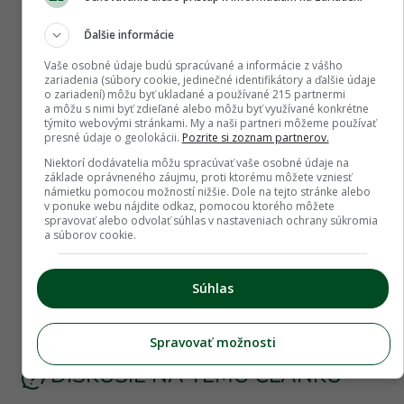
Ďalšie informácie
Vaše osobné údaje budú spracúvané a informácie z vášho
zariadenia (súbory cookie, jedinečné identifikátory a ďalšie údaje
o zariadení) môžu byť ukladané a používané 215 partnermi
a môžu s nimi byť zdieľané alebo môžu byť využívané konkrétne
týmito webovými stránkami. My a naši partneri môžeme používať
presné údaje o geolokácii.
Pozrite si zoznam partnerov.
Niektorí dodávatelia môžu spracúvať vaše osobné údaje na
základe oprávneného záujmu, proti ktorému môžete vzniesť
námietku pomocou možností nižšie. Dole na tejto stránke alebo
v ponuke webu nájdite odkaz, pomocou ktorého môžete
spravovať alebo odvolať súhlas v nastaveniach ochrany súkromia
a súborov cookie.
Súhlas
Spravovať možnosti
DISKUSIE NA TÉMU ČLÁNKU