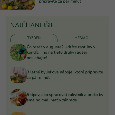
pripravíte za pár minút
NAJČÍTANEJŠIE
TÝŽDEŇ
MESIAC
Čo rezať v auguste? Udržte rastliny v
kondícii, no na tieto druhy radšej
nesiahajte!
3 letné bylinkové nápoje, ktoré pripravíte
za pár minút
5 tipov, ako spracovať rakytník a prečo by
sme ho mali mať v záhrade