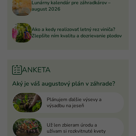
Lunárny kalendár pre záhradkárov –
august 2026
Ako a kedy realizovať letný rez viniča?
Zlepšíte ním kvalitu a dozrievanie plodov
ANKETA
Aký je váš augustový plán v záhrade?
Plánujem ďalšie výsevy a
výsadbu na jeseň
Už len zbieram úrodu a
užívam si rozkvitnuté kvety