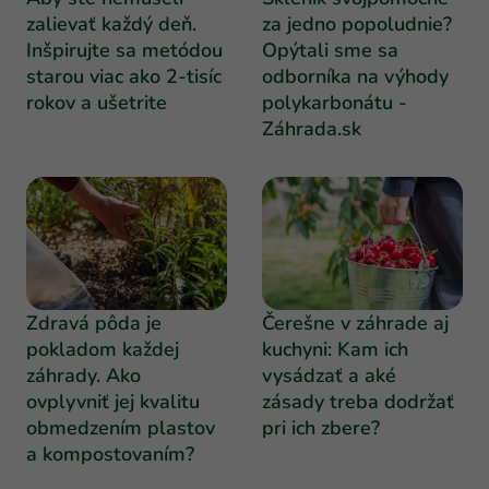
zalievať každý deň.
za jedno popoludnie?
Inšpirujte sa metódou
Opýtali sme sa
starou viac ako 2-tisíc
odborníka na výhody
rokov a ušetrite
polykarbonátu -
Záhrada.sk
Zdravá pôda je
Čerešne v záhrade aj
pokladom každej
kuchyni: Kam ich
záhrady. Ako
vysádzať a aké
ovplyvniť jej kvalitu
zásady treba dodržať
obmedzením plastov
pri ich zbere?
a kompostovaním?