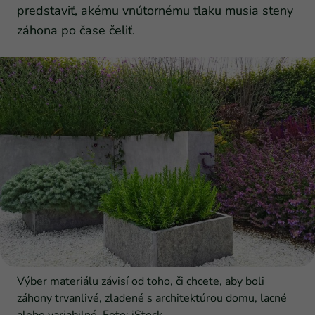
predstaviť, akému vnútornému tlaku musia steny
záhona po čase čeliť.
Výber materiálu závisí od toho, či chcete, aby boli
záhony trvanlivé, zladené s architektúrou domu, lacné
alebo variabilné. Foto: iStock