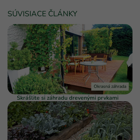
SÚVISIACE ČLÁNKY
Okrasná záhrada
Skrášlite si záhradu drevenými prvkami