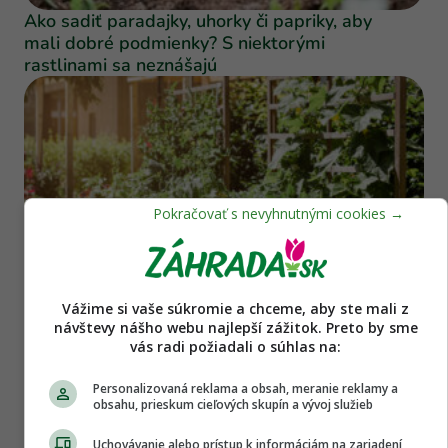
Ako sadiť paradajky, uhorky či papriky, aby
mali dobré podmienky? S niektorými
rastlinami sa neznášajú
Vážime si vaše súkromie a chceme, aby ste mali z
Urob si sám
návštevy nášho webu najlepší zážitok. Preto by sme
vás radi požiadali o súhlas na:
Nikdy nesaďte uhorky vedľa týchto plodín!
Tiché vojny vo vyvýšenom záhone, ktoré vás
Personalizovaná reklama a obsah, meranie reklamy a
pripravia o úrodu
obsahu, prieskum cieľových skupín a vývoj služieb
Uchovávanie alebo prístup k informáciám na zariadení