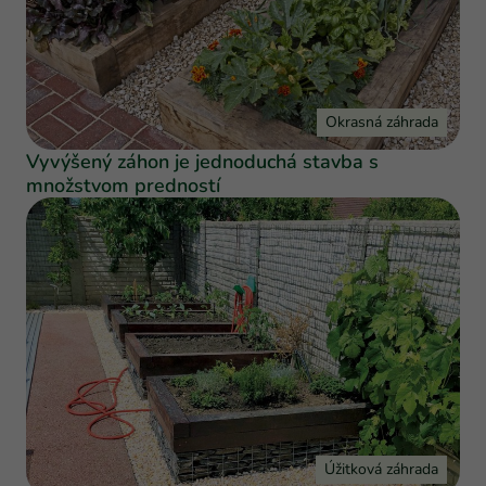
Okrasná záhrada
Vyvýšený záhon je jednoduchá stavba s
množstvom predností
Úžitková záhrada