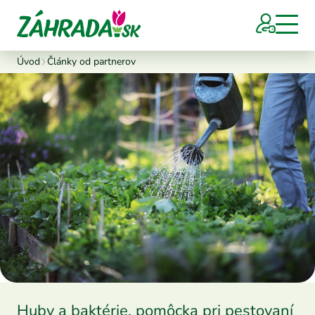
Úvod
Články od partnerov
Huby a baktérie, pomôcka pri pestovaní