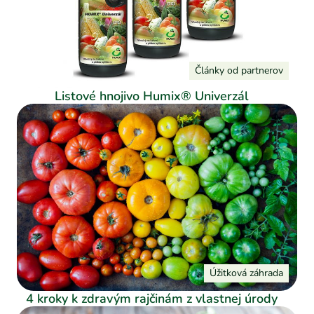
Články od partnerov
Listové hnojivo Humix® Univerzál
Úžitková záhrada
4 kroky k zdravým rajčinám z vlastnej úrody