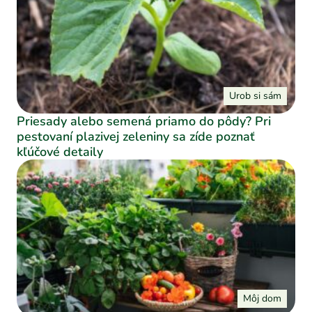
Urob si sám
Priesady alebo semená priamo do pôdy? Pri
pestovaní plazivej zeleniny sa zíde poznať
kľúčové detaily
Môj dom