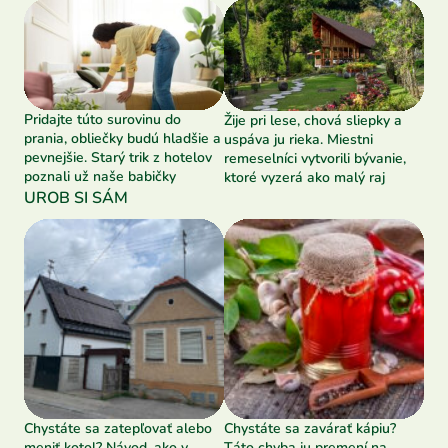
Pridajte túto surovinu do
Žije pri lese, chová sliepky a
prania, obliečky budú hladšie a
uspáva ju rieka. Miestni
pevnejšie. Starý trik z hotelov
remeselníci vytvorili bývanie,
poznali už naše babičky
ktoré vyzerá ako malý raj
UROB SI SÁM
Chystáte sa zatepľovať alebo
Chystáte sa zavárať kápiu?
meniť kotol? Návod, ako v
Táto chyba ju premení na