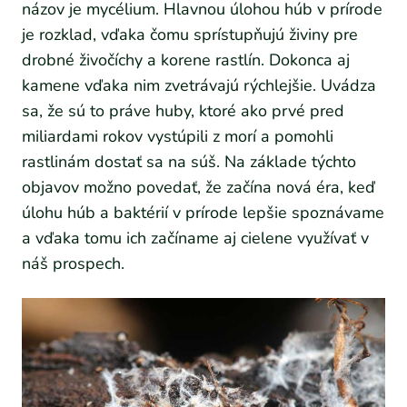
názov je mycélium. Hlavnou úlohou húb v prírode
je rozklad, vďaka čomu sprístupňujú živiny pre
drobné živočíchy a korene rastlín. Dokonca aj
kamene vďaka nim zvetrávajú rýchlejšie. Uvádza
sa, že sú to práve huby, ktoré ako prvé pred
miliardami rokov vystúpili z morí a pomohli
rastlinám dostať sa na súš. Na základe týchto
objavov možno povedať, že začína nová éra, keď
úlohu húb a baktérií v prírode lepšie spoznávame
a vďaka tomu ich začíname aj cielene využívať v
náš prospech.