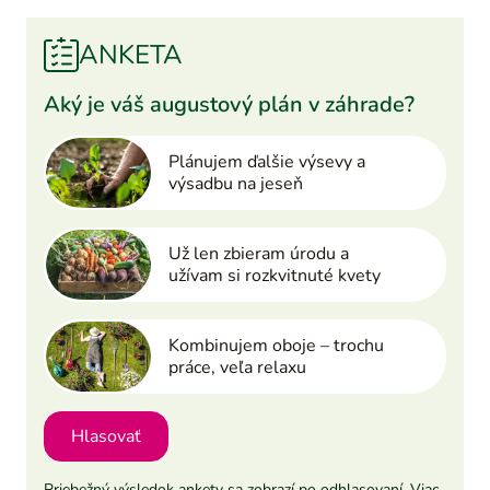
ANKETA
Aký je váš augustový plán v záhrade?
Plánujem ďalšie výsevy a
výsadbu na jeseň
Už len zbieram úrodu a
užívam si rozkvitnuté kvety
Kombinujem oboje – trochu
práce, veľa relaxu
Hlasovať
Priebežný výsledok ankety sa zobrazí po odhlasovaní. Viac