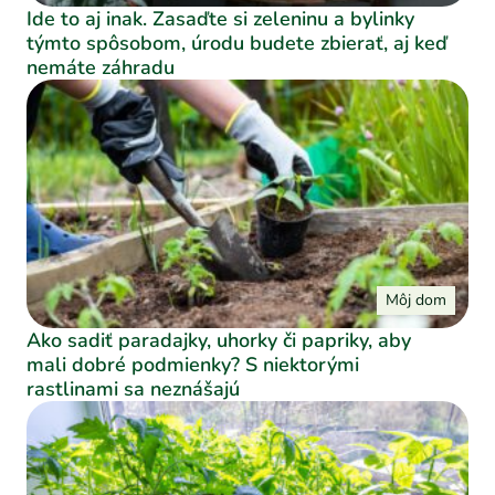
Ide to aj inak. Zasaďte si zeleninu a bylinky
týmto spôsobom, úrodu budete zbierať, aj keď
nemáte záhradu
Môj dom
Ako sadiť paradajky, uhorky či papriky, aby
mali dobré podmienky? S niektorými
rastlinami sa neznášajú