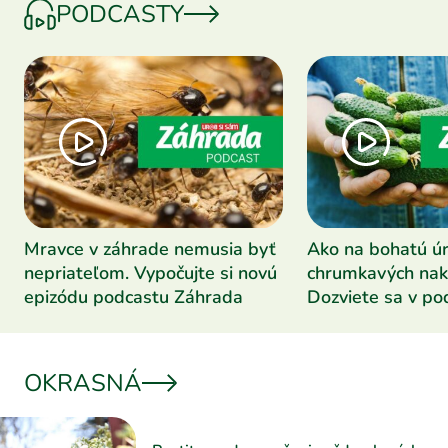
PODCASTY
Mravce v záhrade nemusia byť
Ako na bohatú ú
nepriateľom. Vypočujte si novú
chrumkavých nak
epizódu podcastu Záhrada
Dozviete sa v po
Záhrada
OKRASNÁ