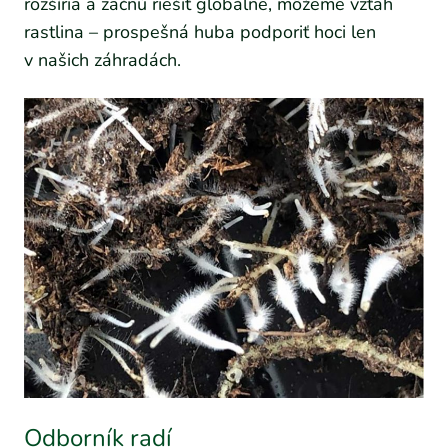
rozšíria a začnú riešiť globálne, môžeme vzťah
rastlina – prospešná huba podporiť hoci len
v našich záhradách.
Odborník radí