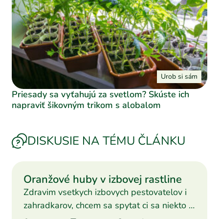
Urob si sám
Priesady sa vyťahujú za svetlom? Skúste ich
napraviť šikovným trikom s alobalom
DISKUSIE NA TÉMU ČLÁNKU
Oranžové huby v izbovej rastline
Zdravim vsetkych izbovych pestovatelov i
zahradkarov, chcem sa spytat ci sa niekto z
vas stretol s p