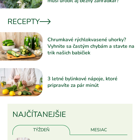
musí urobiť aj bežný záhradkár?
RECEPTY
Chrumkavé rýchlokvasené uhorky?
Vyhnite sa častým chybám a stavte na
trik našich babičiek
3 letné bylinkové nápoje, ktoré
pripravíte za pár minút
NAJČÍTANEJŠIE
TÝŽDEŇ
MESIAC