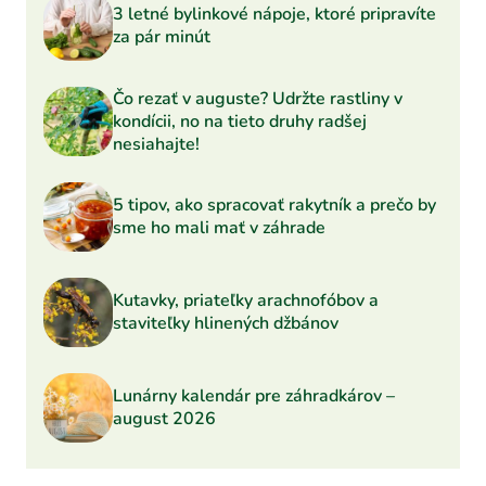
3 letné bylinkové nápoje, ktoré pripravíte
za pár minút
Čo rezať v auguste? Udržte rastliny v
kondícii, no na tieto druhy radšej
nesiahajte!
5 tipov, ako spracovať rakytník a prečo by
sme ho mali mať v záhrade
Kutavky, priateľky arachnofóbov a
staviteľky hlinených džbánov
Lunárny kalendár pre záhradkárov –
august 2026