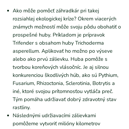
Ako môže pomôcť záhradkár pri takej
rozsiahlej ekologickej kríze? Okrem viacerých
známych možností môže svoju pôdu obohatiť o
prospešné huby. Príkladom je prípravok
Trifender s obsahom huby Trichoderma
asperellum. Aplikovať ho možno po výseve
alebo ako prvú zálievku. Huba pomôže s
tvorbou koreňových vlásočníc. Je aj silnou
konkurenciou škodlivých húb, ako sú Pythium,
Fusarium, Rhizoctonia, Sclerotinia, Botrytis a
iné, ktoré svojou prítomnosťou vytláča preč.
Tým pomáha udržiavať dobrý zdravotný stav
rastliny.
Následnými udržiavacími zálievkami
pomôžeme vytvoriť milióny kilometrov