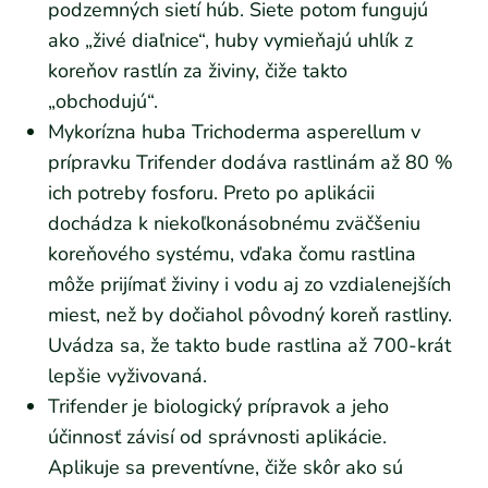
podzemných sietí húb. Siete potom fungujú
ako „živé diaľnice“, huby vymieňajú uhlík z
koreňov rastlín za živiny, čiže takto
„obchodujú“.
Mykorízna huba Trichoderma asperellum v
prípravku Trifender dodáva rastlinám až 80 %
ich potreby fosforu. Preto po aplikácii
dochádza k niekoľkonásobnému zväčšeniu
koreňového systému, vďaka čomu rastlina
môže prijímať živiny i vodu aj zo vzdialenejších
miest, než by dočiahol pôvodný koreň rastliny.
Uvádza sa, že takto bude rastlina až 700-krát
lepšie vyživovaná.
Trifender je biologický prípravok a jeho
účinnosť závisí od správnosti aplikácie.
Aplikuje sa preventívne, čiže skôr ako sú