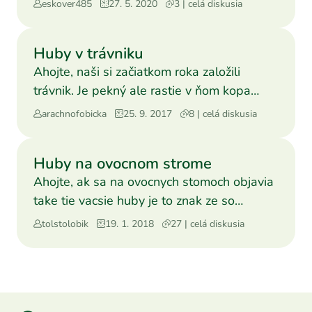
eskover485
27. 5. 2020
3 | celá diskusia
Huby v trávniku
Ahojte, naši si začiatkom roka založili
trávnik. Je pekný ale rastie v ňom kopa
drobných hríbikov na
arachnofobicka
25. 9. 2017
8 | celá diskusia
Huby na ovocnom strome
Ahojte, ak sa na ovocnych stomoch objavia
take tie vacsie huby je to znak ze so
stromom je koniec as
tolstolobik
19. 1. 2018
27 | celá diskusia