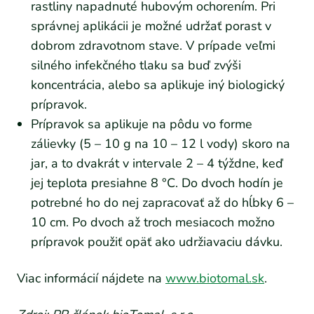
rastliny napadnuté hubovým ochorením. Pri
správnej aplikácii je možné udržať porast v
dobrom zdravotnom stave. V prípade veľmi
silného infekčného tlaku sa buď zvýši
koncentrácia, alebo sa aplikuje iný biologický
prípravok.
Prípravok sa aplikuje na pôdu vo forme
zálievky (5 – 10 g na 10 – 12 l vody) skoro na
jar, a to dvakrát v intervale 2 – 4 týždne, keď
jej teplota presiahne 8 °C. Do dvoch hodín je
potrebné ho do nej zapracovať až do hĺbky 6 –
10 cm. Po dvoch až troch mesiacoch možno
prípravok použiť opäť ako udržiavaciu dávku.
Viac informácií nájdete na
www.biotomal.sk
.