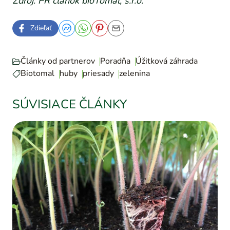
Zdroj: PR článok bioTomal, s.r.o.
Zdieľať
Články od partnerov
Poradňa
Úžitková záhrada
Biotomal
huby
priesady
zelenina
SÚVISIACE ČLÁNKY