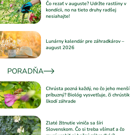
Čo rezať v auguste? Udržte rastliny v
kondícii, no na tieto druhy radšej
nesiahajte!
Lunárny kalendár pre záhradkárov –
august 2026
PORADŇA
Chrústa pozná každý, no čo jeho menší
príbuzný? Biológ vysvetľuje, či chrústik
škodí záhrade
Zlaté žltnutie viniča sa šíri
Slovenskom. Čo si treba všímať a čo