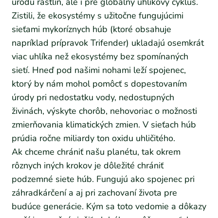
úrodu rastlín, ale i pre globálny uhlíkový cyklus.
Zistili, že ekosystémy s užitočne fungujúcimi
sieťami mykoríznych húb (ktoré obsahuje
napríklad prípravok Trifender) ukladajú osemkrát
viac uhlíka než ekosystémy bez spomínaných
sietí. Hneď pod našimi nohami leží spojenec,
ktorý by nám mohol pomôcť s dopestovaním
úrody pri nedostatku vody, nedostupných
živinách, výskyte chorôb, nehovoriac o možnosti
zmierňovania klimatických zmien. V sieťach húb
prúdia ročne miliardy ton oxidu uhličitého.
Ak chceme chrániť našu planétu, tak okrem
rôznych iných krokov je dôležité chrániť
podzemné siete húb. Fungujú ako spojenec pri
záhradkárčení a aj pri zachovaní života pre
budúce generácie. Kým sa toto vedomie a dôkazy