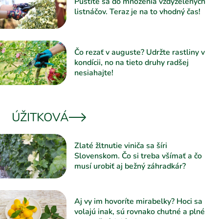
Pustite sa do množenia vždyzelených
listnáčov. Teraz je na to vhodný čas!
Čo rezať v auguste? Udržte rastliny v
kondícii, no na tieto druhy radšej
nesiahajte!
ÚŽITKOVÁ
Zlaté žltnutie viniča sa šíri
Slovenskom. Čo si treba všímať a čo
musí urobiť aj bežný záhradkár?
Aj vy im hovoríte mirabelky? Hoci sa
volajú inak, sú rovnako chutné a plné