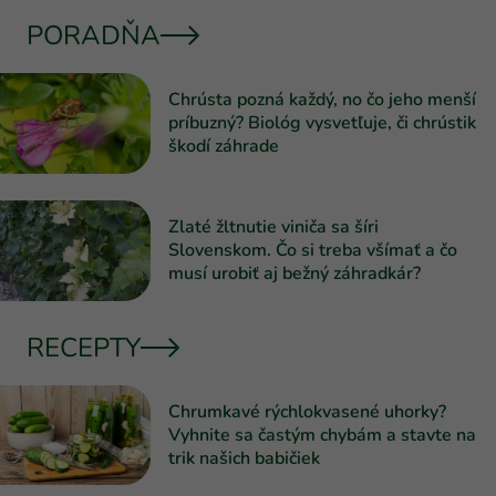
PORADŇA
Chrústa pozná každý, no čo jeho menší
príbuzný? Biológ vysvetľuje, či chrústik
škodí záhrade
Zlaté žltnutie viniča sa šíri
Slovenskom. Čo si treba všímať a čo
musí urobiť aj bežný záhradkár?
RECEPTY
Chrumkavé rýchlokvasené uhorky?
Vyhnite sa častým chybám a stavte na
trik našich babičiek