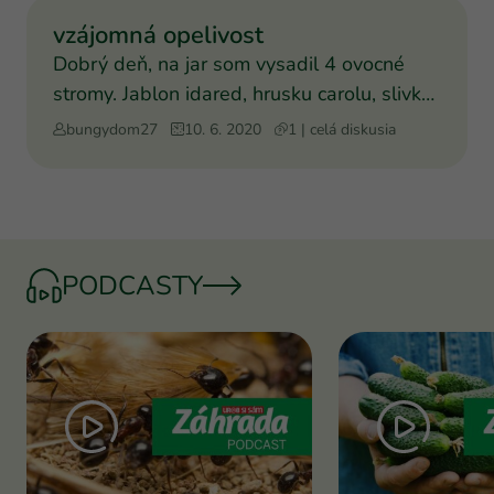
vzájomná opelivost
Dobrý deň, na jar som vysadil 4 ovocné
stromy. Jablon idared, hrusku carolu, slivku
cacansku lepotic
bungydom27
10. 6. 2020
1 | celá diskusia
PODCASTY