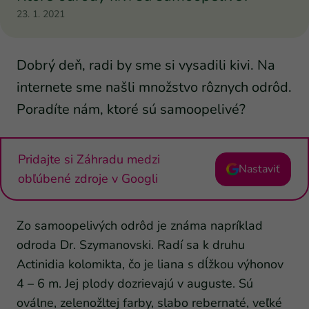
23. 1. 2021
Dobrý deň, radi by sme si vysadili kivi. Na
internete sme našli množstvo rôznych odrôd.
Poradíte nám, ktoré sú samoopelivé?
Pridajte si Záhradu medzi
Nastaviť
obľúbené zdroje v Googli
Zo samoopelivých odrôd je známa napríklad
odroda Dr. Szymanovski. Radí sa k druhu
Actinidia kolomikta, čo je liana s dĺžkou výhonov
4 – 6 m. Jej plody dozrievajú v auguste. Sú
oválne, zelenožltej farby, slabo rebernaté, veľké