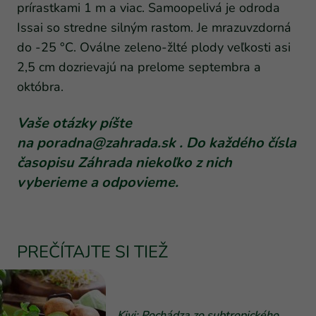
prírastkami 1 m a viac. Samoopelivá je odroda
Issai so stredne silným rastom. Je mrazuvzdorná
do -25 °C. Oválne zeleno-žlté plody veľkosti asi
2,5 cm dozrievajú na prelome septembra a
októbra.
Vaše otázky píšte
na
poradna@zahrada.sk
. Do každého čísla
časopisu Záhrada niekoľko z nich
vyberieme a odpovieme.
PREČÍTAJTE SI TIEŽ
Kivi: Pochádza zo subtropického