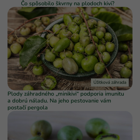
Čo spôsobilo škvrny na plodoch kivi?
Úžitková záhrada
Plody záhradného „minikivi“ podporia imunitu
a dobrú náladu. Na jeho pestovanie vám
postačí pergola