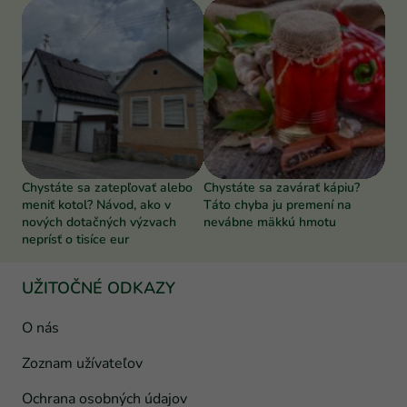
Chystáte sa zatepľovať alebo
Chystáte sa zavárať kápiu?
meniť kotol? Návod, ako v
Táto chyba ju premení na
nových dotačných výzvach
nevábne mäkkú hmotu
neprísť o tisíce eur
UŽITOČNÉ ODKAZY
O nás
Zoznam užívateľov
Ochrana osobných údajov