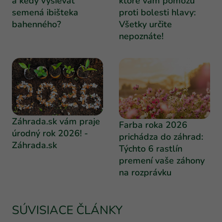
a kedy vysievať
ktoré vám pomôžu
semená ibišteka
proti bolesti hlavy:
bahenného?
Všetky určite
nepoznáte!
Záhrada.sk vám praje
Farba roka 2026
úrodný rok 2026! -
prichádza do záhrad:
Záhrada.sk
Týchto 6 rastlín
premení vaše záhony
na rozprávku
SÚVISIACE ČLÁNKY