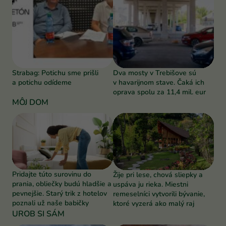
Strabag: Potichu sme prišli
Dva mosty v Trebišove sú
a potichu odídeme
v havarijnom stave. Čaká ich
oprava spolu za 11,4 mil. eur
MÔJ DOM
Pridajte túto surovinu do
Žije pri lese, chová sliepky a
prania, obliečky budú hladšie a
uspáva ju rieka. Miestni
pevnejšie. Starý trik z hotelov
remeselníci vytvorili bývanie,
poznali už naše babičky
ktoré vyzerá ako malý raj
UROB SI SÁM