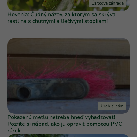
Úžitková záhrada
Hovenia: Čudný názov, za ktorým sa skrýva
rastlina s chutnými a liečivými stopkami
Urob si sám
Pokazenú metlu netreba hneď vyhadzovať!
Pozrite si nápad, ako ju opraviť pomocou PVC
rúrok