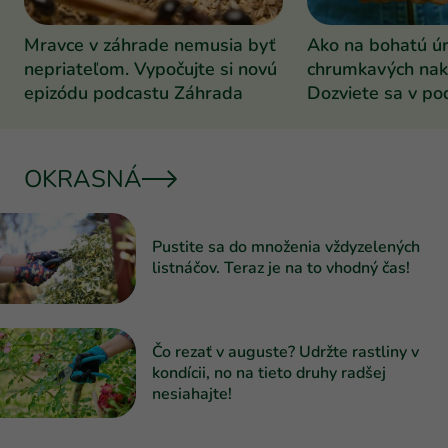
Mravce v záhrade nemusia byť
Ako na bohatú ú
nepriateľom. Vypočujte si novú
chrumkavých nak
epizódu podcastu Záhrada
Dozviete sa v po
Záhrada
OKRASNÁ
Pustite sa do množenia vždyzelených
listnáčov. Teraz je na to vhodný čas!
Čo rezať v auguste? Udržte rastliny v
kondícii, no na tieto druhy radšej
nesiahajte!