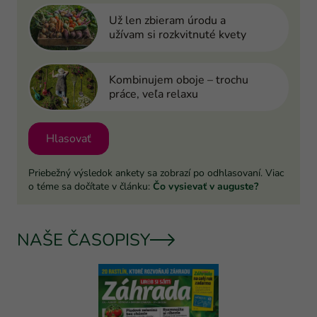
Už len zbieram úrodu a
užívam si rozkvitnuté kvety
Kombinujem oboje – trochu
práce, veľa relaxu
Hlasovať
Priebežný výsledok ankety sa zobrazí po odhlasovaní. Viac
o téme sa dočítate v článku:
Čo vysievať v auguste?
NAŠE ČASOPISY