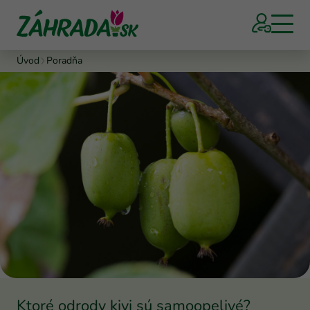
Úvod
Poradňa
Ktoré odrody kivi sú samoopelivé?