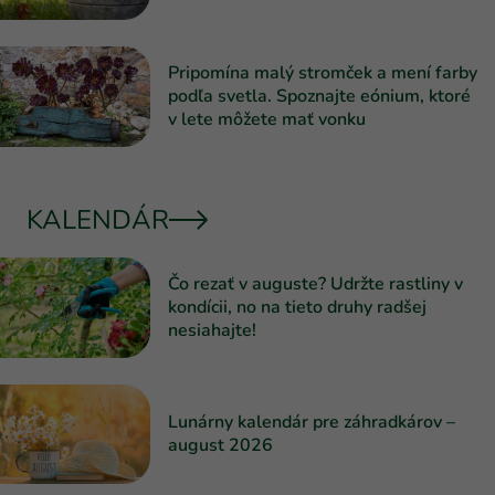
Pripomína malý stromček a mení farby
podľa svetla. Spoznajte eónium, ktoré
v lete môžete mať vonku
KALENDÁR
Čo rezať v auguste? Udržte rastliny v
kondícii, no na tieto druhy radšej
nesiahajte!
Lunárny kalendár pre záhradkárov –
august 2026