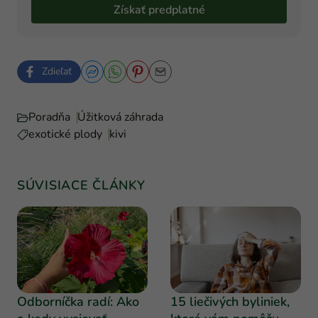
Získať predplatné
Zdieľať
Poradňa
Úžitková záhrada
exotické plody
kivi
SÚVISIACE ČLÁNKY
Odborníčka radí: Ako
15 liečivých byliniek,