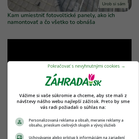
Urob si sám
Kam umiestniť fotovoltické panely, ako ich
namontovať a čo všetko to obnáša
Vážime si vaše súkromie a chceme, aby ste mali z
návštevy nášho webu najlepší zážitok. Preto by sme
vás radi požiadali o súhlas na:
Personalizovaná reklama a obsah, meranie reklamy a
obsahu, prieskum cieľových skupín a vývoj služieb
Uchovávanie alebo prístup k informáciám na zariadení