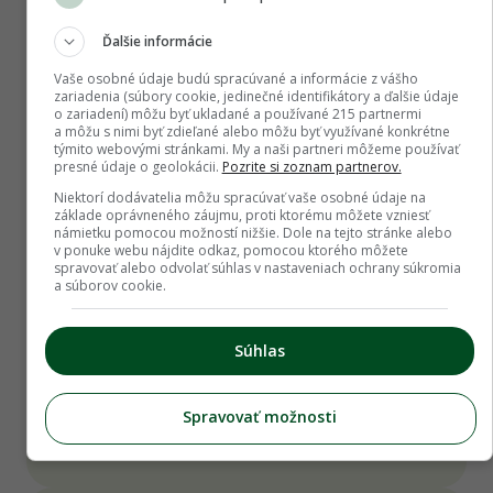
Ďalšie informácie
Vaše osobné údaje budú spracúvané a informácie z vášho
DISKUSIE NA TÉMU ČLÁNKU
zariadenia (súbory cookie, jedinečné identifikátory a ďalšie údaje
o zariadení) môžu byť ukladané a používané 215 partnermi
a môžu s nimi byť zdieľané alebo môžu byť využívané konkrétne
týmito webovými stránkami. My a naši partneri môžeme používať
presné údaje o geolokácii.
Pozrite si zoznam partnerov.
Výsev bez pôdy v samokrútkach
Niektorí dodávatelia môžu spracúvať vaše osobné údaje na
Koľko semien u mňa vyšlo na zmar ani
základe oprávneného záujmu, proti ktorému môžete vzniesť
námietku pomocou možností nižšie. Dole na tejto stránke alebo
nebudem hovoriť. Čo všetko sadíte priamo
v ponuke webu nájdite odkaz, pomocou ktorého môžete
a čo z priesad? Ja už
spravovať alebo odvolať súhlas v nastaveniach ochrany súkromia
emasan
24. 3. 2021
10 | celá diskusia
a súborov cookie.
Samospad v nadrzi
Súhlas
Ahojte mam nadrz s ponornym cerpadlom
na zahradne polievanie. Zistil som ze ked
Spravovať možnosti
cerpadlo vypnem cez
lelovskymartin
26. 5. 2023
1 | celá diskusia