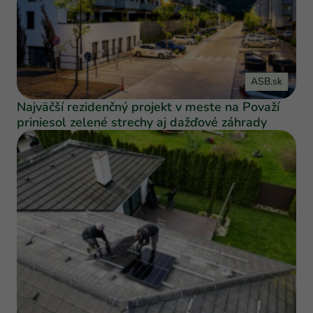
ASB.sk
Najväčší rezidenčný projekt v meste na Považí
priniesol zelené strechy aj dažďové záhrady