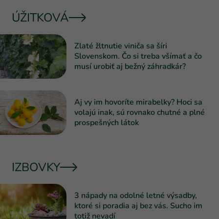
ÚŽITKOVÁ
Zlaté žltnutie viniča sa šíri
Slovenskom. Čo si treba všímať a čo
musí urobiť aj bežný záhradkár?
Aj vy im hovoríte mirabelky? Hoci sa
volajú inak, sú rovnako chutné a plné
prospešných látok
IZBOVKY
3 nápady na odolné letné výsadby,
ktoré si poradia aj bez vás. Sucho im
totiž nevadí