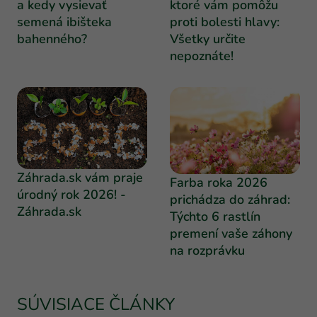
a kedy vysievať
ktoré vám pomôžu
semená ibišteka
proti bolesti hlavy:
bahenného?
Všetky určite
nepoznáte!
Záhrada.sk vám praje
Farba roka 2026
úrodný rok 2026! -
prichádza do záhrad:
Záhrada.sk
Týchto 6 rastlín
premení vaše záhony
na rozprávku
SÚVISIACE ČLÁNKY