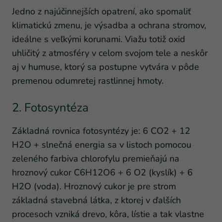
Jedno z najúčinnejších opatrení, ako spomaliť
klimatickú zmenu, je výsadba a ochrana stromov,
ideálne s veľkými korunami. Viažu totiž oxid
uhličitý z atmosféry v celom svojom tele a neskôr
aj v humuse, ktorý sa postupne vytvára v pôde
premenou odumretej rastlinnej hmoty.
2. Fotosyntéza
Základná rovnica fotosyntézy je: 6 CO2 + 12
H2O + slnečná energia sa v listoch pomocou
zeleného farbiva chlorofylu premieňajú na
hroznový cukor C6H12O6 + 6 O2 (kyslík) + 6
H2O (voda). Hroznový cukor je pre strom
základná stavebná látka, z ktorej v ďalších
procesoch vzniká drevo, kôra, lístie a tak vlastne