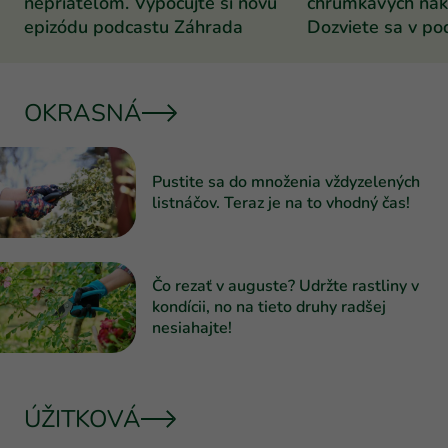
nepriateľom. Vypočujte si novú
chrumkavých nak
epizódu podcastu Záhrada
Dozviete sa v po
Záhrada
OKRASNÁ
Pustite sa do množenia vždyzelených
listnáčov. Teraz je na to vhodný čas!
Čo rezať v auguste? Udržte rastliny v
kondícii, no na tieto druhy radšej
nesiahajte!
ÚŽITKOVÁ