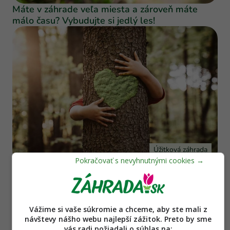
Máte v záhrade veľa miesta a zároveň máte
málo času? Vybudujte si jedlý les!
Úžitková záhrada
Stromy sú naším prepojením s budúcnosťou,
sú obrovskou klimatizáciou i čističkou vzduchu.
Koľko ich máte v záhrade?
Vážime si vaše súkromie a chceme, aby ste mali z
návštevy nášho webu najlepší zážitok. Preto by sme
vás radi požiadali o súhlas na: