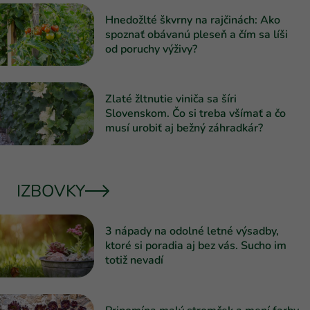
Hnedožlté škvrny na rajčinách: Ako
spoznať obávanú pleseň a čím sa líši
od poruchy výživy?
Zlaté žltnutie viniča sa šíri
Slovenskom. Čo si treba všímať a čo
musí urobiť aj bežný záhradkár?
IZBOVKY
3 nápady na odolné letné výsadby,
ktoré si poradia aj bez vás. Sucho im
totiž nevadí