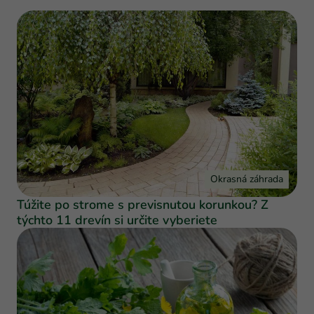
Okrasná záhrada
Túžite po strome s previsnutou korunkou? Z
týchto 11 drevín si určite vyberiete