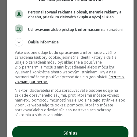
Personalizovaná reklama a obsah, meranie reklamy a
obsahu, prieskum cieľových skupín a vývoj služieb
Uchovávanie alebo prístup k informáciám na zariadení
Ďalšie informácie
Vaše osobné údaje budú spracúvané a informácie z vášho
Úžitková záhrada
zariadenia (súbory cookie, jedinečné identifikátory a ďalšie
údaje o zariadení) môžu byť ukladané a používané
Chmeľ: Pivo, tekutý chlieb alebo liečivá
215 partnermi a môžu s nimi byť zdieľané alebo môžu byť
rastlina? Chmeľ je vzácny nielen pre výrobcov
využívané konkrétne týmito webovými stránkami. My a naši
partneri môžeme používať presné údaje o geolokácii.
Pozrite si
piva
zoznam partnerov.
Niektorí dodávatelia môžu spracúvať vaše osobné údaje na
základe oprávneného záujmu, proti ktorému môžete vzniesť
námietku pomocou možností nižšie. Dole na tejto stránke alebo
v ponuke webu nájdite odkaz, pomocou ktorého môžete
spravovať alebo odvolať súhlas v nastaveniach ochrany
súkromia a súborov cookie.
Súhlas