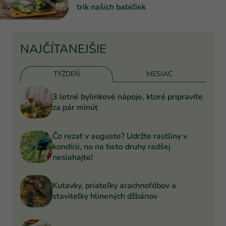
trik našich babičiek
NAJČÍTANEJŠIE
TÝŽDEŇ
MESIAC
3 letné bylinkové nápoje, ktoré pripravíte
za pár minút
Čo rezať v auguste? Udržte rastliny v
kondícii, no na tieto druhy radšej
nesiahajte!
Kutavky, priateľky arachnofóbov a
staviteľky hlinených džbánov