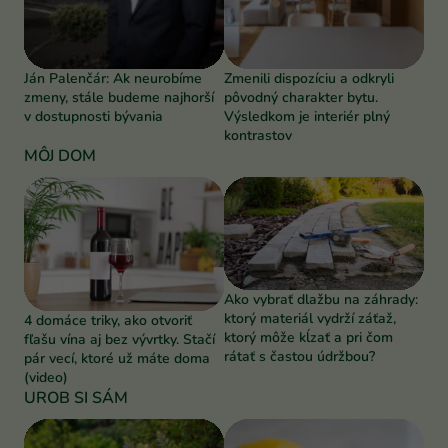
Ján Palenčár: Ak neurobíme
Zmenili dispozíciu a odkryli
zmeny, stále budeme najhorší
pôvodný charakter bytu.
v dostupnosti bývania
Výsledkom je interiér plný
kontrastov
MÔJ DOM
Ako vybrať dlažbu na záhrady:
ktorý materiál vydrží záťaž,
4 domáce triky, ako otvoriť
ktorý môže kĺzať a pri čom
fľašu vína aj bez vývrtky. Stačí
rátať s častou údržbou?
pár vecí, ktoré už máte doma
(video)
UROB SI SÁM