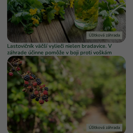
Úžitková záhrada
Lastovičník väčší vylieči nielen bradavice. V
záhrade účinne pomôže v boji proti voškám
Úžitková záhrada