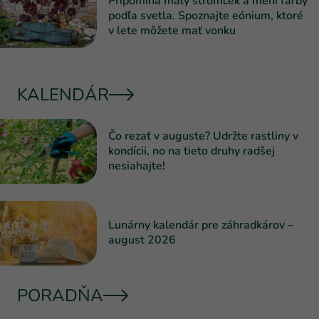
Pripomína malý stromček a mení farby
podľa svetla. Spoznajte eónium, ktoré
v lete môžete mať vonku
KALENDÁR
Čo rezať v auguste? Udržte rastliny v
kondícii, no na tieto druhy radšej
nesiahajte!
Lunárny kalendár pre záhradkárov –
august 2026
PORADŇA