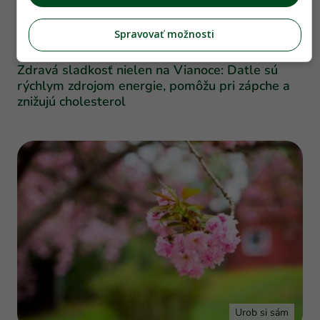
Spravovať možnosti
Úžitková záhrada
Zdravá sladkosť nielen na Vianoce: Datle sú
rýchlym zdrojom energie, pomôžu pri zápche a
znižujú cholesterol
Urob si sám