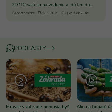
2D? Dávajú sa na vedenie a idú len do
šírky (sú také ploché
zaciatocnicka
25. 6. 2019
1 | celá diskusia
PODCASTY
Mravce v záhrade nemusia byť
Ako na bohatú ú