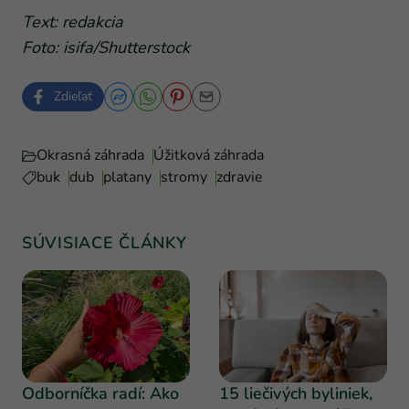
Text: redakcia
Foto: isifa/Shutterstock
Zdieľať
Okrasná záhrada
Úžitková záhrada
buk
dub
platany
stromy
zdravie
SÚVISIACE ČLÁNKY
Odborníčka radí: Ako
15 liečivých byliniek,