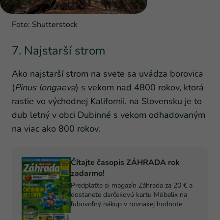
Foto: Shutterstock
7. Najstarší strom
Ako najstarší strom na svete sa uvádza borovica
(
Pinus longaeva
) s vekom nad 4800 rokov, ktorá
rastie vo východnej Kalifornii, na Slovensku je to
dub letný v obci Dubinné s vekom odhadovaným
na viac ako 800 rokov.
Čítajte časopis ZÁHRADA rok
zadarmo!
Predplaťte si magazín Záhrada za 20 € a
dostanete darčekovú kartu Möbelix na
ľubovoľný nákup v rovnakej hodnote.