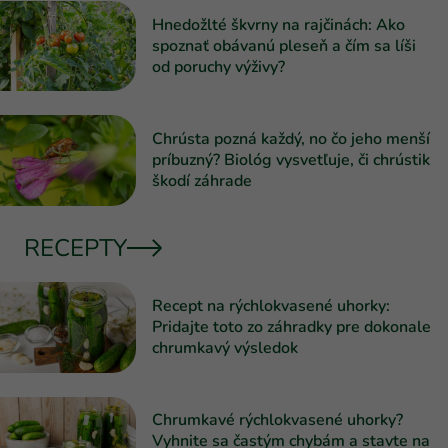
Hnedožlté škvrny na rajčinách: Ako
spoznať obávanú pleseň a čím sa líši
od poruchy výživy?
Chrústa pozná každý, no čo jeho menší
príbuzný? Biológ vysvetľuje, či chrústik
škodí záhrade
RECEPTY
Recept na rýchlokvasené uhorky:
Pridajte toto zo záhradky pre dokonale
chrumkavý výsledok
Chrumkavé rýchlokvasené uhorky?
Vyhnite sa častým chybám a stavte na