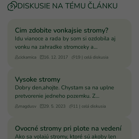
DISKUSIE NA TÉMU ČLÁNKU
Cim zdobite vonkajsie stromy?
Idu vianoce a rada by som si ozdobila aj
vonku na zahradke stromceky a
kricky...mozu ist na to plast
cickamica
16. 12. 2017
19 | celá diskusia
Vysoke stromy
Dobry den,ahojte. Chystam sa na uplne
pretvorenie jedneho pozemku. Z
praktickych aj z okrasnych pric
magdusv
29. 5. 2023
11 | celá diskusia
Ovocné stromy pri plote na vedení
Ako sa volajú stromy, ktoré sú akoby len