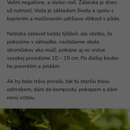
Veľmi negatívne, a nielen naň. Zálievka je dnes
už nutnosť. Voda je základom života a spolu s
kyprením a mulčovaním udržiava vlhkosť v pôde.
Netreba zalievať každý týždeň, ale všetko, čo
pokosíme v záhradke, nastelieme okolo
stromčekov ako mulč, pokojne aj vo vrstve
vysokej povedzme 10 – 15 cm. Po ďalšej kosbe
ho prevrátim a pridám.
Ak by bolo trávy priveľa, tak tú staršiu trávu
odhrabem, dám do kompostu, pokopem a dám
novú vrstvu.