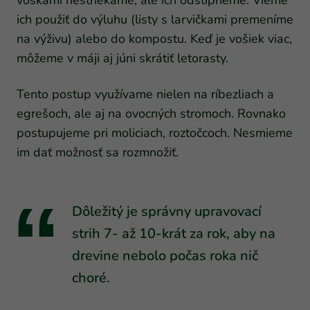
voškami nestriekame, ale ich odštipneme. Vieme
ich použiť do výluhu (listy s larvičkami premeníme
na výživu) alebo do kompostu. Keď je vošiek viac,
môžeme v máji aj júni skrátiť letorasty.
Tento postup využívame nielen na ríbezliach a
egrešoch, ale aj na ovocných stromoch. Rovnako
postupujeme pri moliciach, roztočcoch. Nesmieme
im dať možnosť sa rozmnožiť.
Dôležitý je správny upravovací
strih 7- až 10-krát za rok, aby na
drevine nebolo počas roka nič
choré.