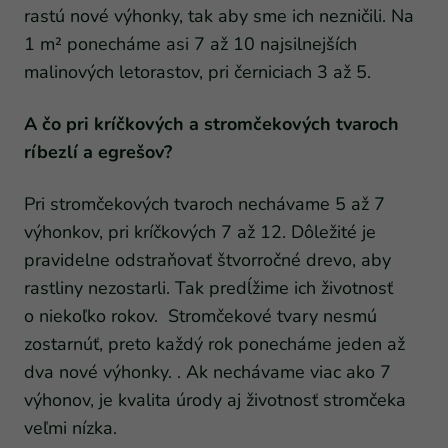
rastú nové výhonky, tak aby sme ich nezničili. Na
1 m² ponecháme asi 7 až 10 najsilnejších
malinových letorastov, pri černiciach 3 až 5.
A čo pri kríčkových a stromčekových tvaroch
ríbezlí a egrešov?
Pri stromčekových tvaroch nechávame 5 až 7
výhonkov, pri kríčkových 7 až 12. Dôležité je
pravidelne odstraňovať štvorročné drevo, aby
rastliny nezostarli. Tak predĺžime ich životnosť
o niekoľko rokov. Stromčekové tvary nesmú
zostarnúť, preto každý rok ponecháme jeden až
dva nové výhonky. . Ak nechávame viac ako 7
výhonov, je kvalita úrody aj životnosť stromčeka
veľmi nízka.