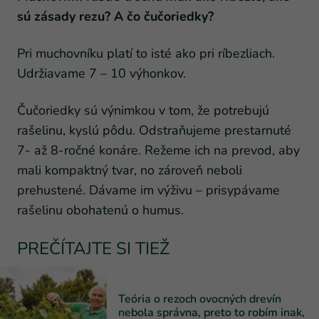
sú zásady rezu? A čo čučoriedky?
Pri muchovníku platí to isté ako pri ríbezliach.
Udržiavame 7 – 10 výhonkov.
Čučoriedky sú výnimkou v tom, že potrebujú
rašelinu, kyslú pôdu. Odstraňujeme prestarnuté
7- až 8-ročné konáre. Režeme ich na prevod, aby
mali kompaktný tvar, no zároveň neboli
prehustené. Dávame im výživu – prisypávame
rašelinu obohatenú o humus.
PREČÍTAJTE SI TIEŽ
Teória o rezoch ovocných drevín
nebola správna, preto to robím inak,