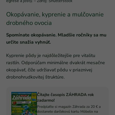
egreše a josty. – Zdroj: Shutterstock
Okopávanie, kyprenie a mulčovanie
drobného ovocia
Spomínate okopávanie. Mladšie ročníky sa mu
určite snažia vyhnúť.
Kyprenie pôdy je najdôležitejšie pre vitalitu
rastlín. Odporúčam minimálne dvakrát mesačne
okopávať, čiže udržiavať pôdu v priaznivej
drobnohrudkovitej štruktúre.
Čítajte časopis ZÁHRADA rok
zadarmo!
Predplaťte si magazín Záhrada za 20 € a
dostanete darčekovú kartu Möbelix na