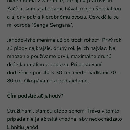
nielen doma v záhradke, ale aj na pracovisku.
Začínal som s jahodami, bývali mojou špecialitou
a aj ony patria k drobnému ovociu. Osvedčila sa
mi odroda ‘Senga Sengana’.
Jahodovisko meníme už po troch rokoch. Prvý rok
sú plody najkrajšie, druhý rok je ich najviac. Na
množenie používame prvú, maximálne druhú
dcérsku rastlinu z poplazu. Pri pestovaní
dodržíme spon 40 × 30 cm, medzi riadkami 70 –
80 cm. Okopávame a podstielame.
Čím podstielať jahody?
Stružlinami, slamou alebo senom. Tráva v tomto
prípade nie je až taká vhodná, aby nedochádzalo
k hnitiu jahôd.