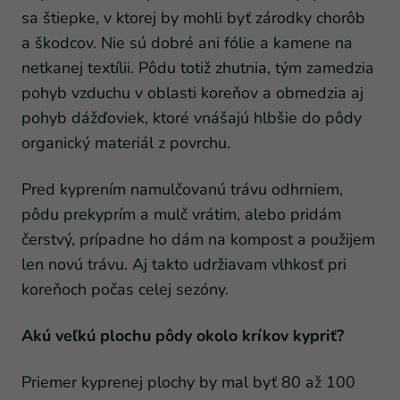
sa štiepke, v ktorej by mohli byť zárodky chorôb
a škodcov. Nie sú dobré ani fólie a kamene na
netkanej textílii. Pôdu totiž zhutnia, tým zamedzia
pohyb vzduchu v oblasti koreňov a obmedzia aj
pohyb dážďoviek, ktoré vnášajú hlbšie do pôdy
organický materiál z povrchu.
Pred kyprením namulčovanú trávu odhrniem,
pôdu prekyprím a mulč vrátim, alebo pridám
čerstvý, prípadne ho dám na kompost a použijem
len novú trávu. Aj takto udržiavam vlhkosť pri
koreňoch počas celej sezóny.
Akú veľkú plochu pôdy okolo kríkov kypriť?
Priemer kyprenej plochy by mal byť 80 až 100