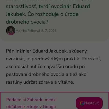
starostlivosť, tvrdí ovocinár Eduard
Jakubek. Čo rozhoduje o úrode
drobného ovocia?
Monika Felixová
-
8. 7. 2026
Pán inžinier Eduard Jakubek, skúsený
ovocinár, je predovšetkým praktik. Prezradí,
ako dosiahnuť čo najväčšiu úrodu pri
pestovaní drobného ovocia a tiež ako
rastliny udržať zdravé a vitálne.
Pridajte si Záhradu medzi
Nastaviť
obľúbené zdroje v Googli