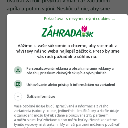
dvakrát za rok, prvýkrát v marci až začiatkom
apríla a potom v júni. Neskôr už nie, aby sme
nepredlžovali sezónu rastu.
Odporúčam používať výluh zo zajačieho alebo
slepačieho trusu, prípadne z rozložených listov s
Vážime si vaše súkromie a chceme, aby ste mali z
voškami v pomere 1 : 5 až 1 : 10. Funguje to
návštevy nášho webu najlepší zážitok. Preto by sme
podobne, ako keď si robíme čaj zo zdravých
vás radi požiadali o súhlas na:
listov. Odštipnuté listy či konce výhonkov
Personalizovaná reklama a obsah, meranie reklamy a
s larvičkami vošiek dáme do nádoby, zalejeme
obsahu, prieskum cieľových skupín a vývoj služieb
vodou a necháme odležať 5 – 7 dní. Trus
Uchovávanie alebo prístup k informáciám na zariadení
môžeme nechať lúhovať aj mesiac.
Ďalšie informácie
Priemyselné hnojivá pôdu zasoľujú, preto radím
Vaše osobné údaje budú spracúvané a informácie z vášho
prírodné. Keď chýbajú mikroživiny, dajú sa doplniť
zariadenia (súbory cookie, jedinečné identifikátory a ďalšie údaje
o zariadení) môžu byť ukladané a používané 215 partnermi
tekutým hnojením na list.
a môžu s nimi byť zdieľané alebo môžu byť využívané konkrétne
týmito webovými stránkami. My a naši partneri môžeme používať