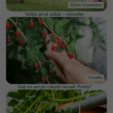
Články od partnerov
Veľká jarná súťaž – výsledky
Poradňa
Goji mi ani po rokoch nerodí. Prečo?