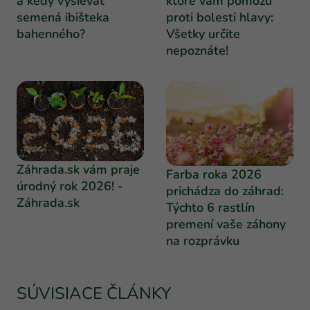
a kedy vysievať
ktoré vám pomôžu
semená ibišteka
proti bolesti hlavy:
bahenného?
Všetky určite
nepoznáte!
Záhrada.sk vám praje
Farba roka 2026
úrodný rok 2026! -
prichádza do záhrad:
Záhrada.sk
Týchto 6 rastlín
premení vaše záhony
na rozprávku
SÚVISIACE ČLÁNKY