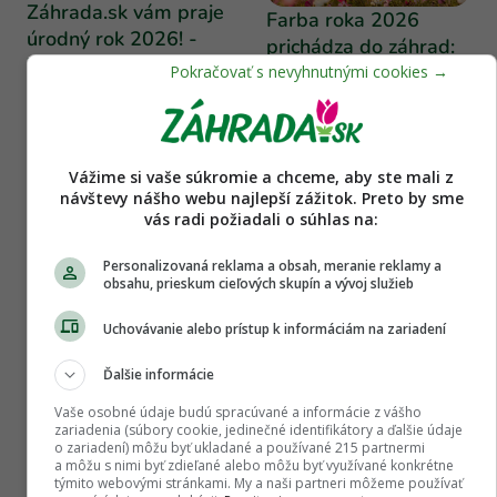
Záhrada.sk vám praje
Farba roka 2026
úrodný rok 2026! -
prichádza do záhrad:
Záhrada.sk
Týchto 6 rastlín
premení vaše záhony
na rozprávku
Vážime si vaše súkromie a chceme, aby ste mali z
návštevy nášho webu najlepší zážitok. Preto by sme
SÚVISIACE ČLÁNKY
vás radi požiadali o súhlas na:
Personalizovaná reklama a obsah, meranie reklamy a
obsahu, prieskum cieľových skupín a vývoj služieb
Uchovávanie alebo prístup k informáciám na zariadení
Ďalšie informácie
Vaše osobné údaje budú spracúvané a informácie z vášho
zariadenia (súbory cookie, jedinečné identifikátory a ďalšie údaje
o zariadení) môžu byť ukladané a používané 215 partnermi
a môžu s nimi byť zdieľané alebo môžu byť využívané konkrétne
týmito webovými stránkami. My a naši partneri môžeme používať