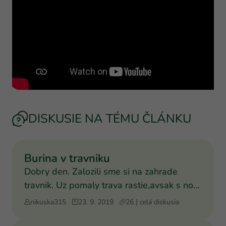
DISKUSIE NA TÉMU ČLÁNKU
Burina v travniku
Dobry den. Zalozili sme si na zahrade
travnik. Uz pomaly trava rastie,avsak s nou
rastie aj akasi fi
nikuska315
23. 9. 2019
26 | celá diskusia