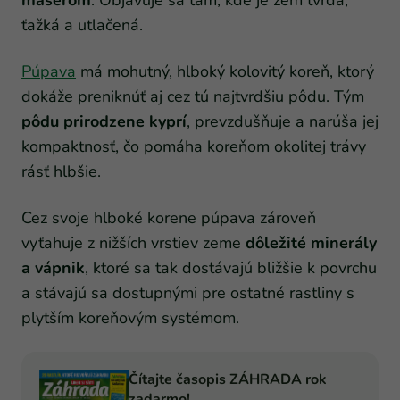
ťažká a utlačená.
Púpava
má mohutný, hlboký kolovitý koreň, ktorý
dokáže preniknúť aj cez tú najtvrdšiu pôdu. Tým
pôdu prirodzene kyprí
, prevzdušňuje a narúša jej
kompaktnosť, čo pomáha koreňom okolitej trávy
rásť hlbšie.
Cez svoje hlboké korene púpava zároveň
vyťahuje z nižších vrstiev zeme
dôležité minerály
a vápnik
, ktoré sa tak dostávajú bližšie k povrchu
a stávajú sa dostupnými pre ostatné rastliny s
plytším koreňovým systémom.
Čítajte časopis ZÁHRADA rok
zadarmo!