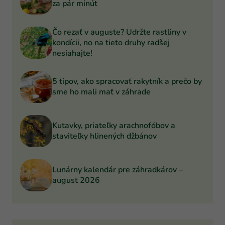
za pár minút
Čo rezať v auguste? Udržte rastliny v
kondícii, no na tieto druhy radšej
nesiahajte!
5 tipov, ako spracovať rakytník a prečo by
sme ho mali mať v záhrade
Kutavky, priateľky arachnofóbov a
staviteľky hlinených džbánov
Lunárny kalendár pre záhradkárov –
august 2026