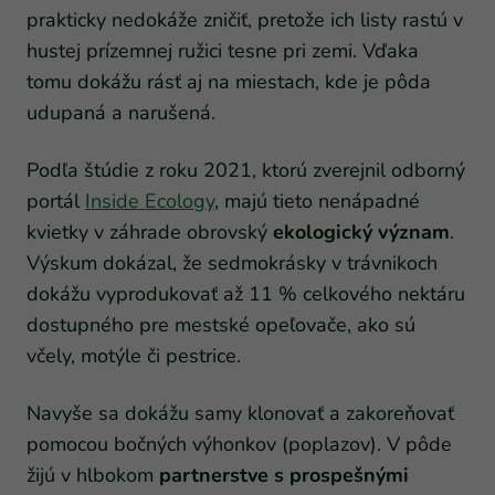
prakticky nedokáže zničiť, pretože ich listy rastú v
hustej prízemnej ružici tesne pri zemi. Vďaka
tomu dokážu rásť aj na miestach, kde je pôda
udupaná a narušená.
Podľa štúdie z roku 2021, ktorú zverejnil odborný
portál
Inside Ecology
, majú tieto nenápadné
kvietky v záhrade obrovský
ekologický význam
.
Výskum dokázal, že sedmokrásky v trávnikoch
dokážu vyprodukovať až 11 % celkového nektáru
dostupného pre mestské opeľovače, ako sú
včely, motýle či pestrice.
Navyše sa dokážu samy klonovať a zakoreňovať
pomocou bočných výhonkov (poplazov). V pôde
žijú v hlbokom
partnerstve s prospešnými