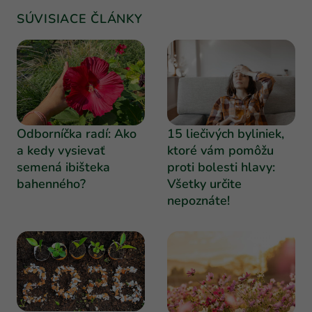
SÚVISIACE ČLÁNKY
Odborníčka radí: Ako
15 liečivých byliniek,
a kedy vysievať
ktoré vám pomôžu
semená ibišteka
proti bolesti hlavy:
bahenného?
Všetky určite
nepoznáte!