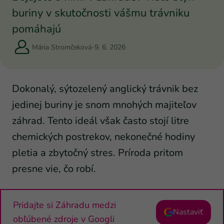
buriny v skutočnosti vášmu trávniku
pomáhajú
Mária Stromčeková
-
9. 6. 2026
Dokonalý, sýtozelený anglický trávnik bez
jedinej buriny je snom mnohých majiteľov
záhrad. Tento ideál však často stojí litre
chemických postrekov, nekonečné hodiny
pletia a zbytočný stres. Príroda pritom
presne vie, čo robí.
Pridajte si Záhradu medzi
Nastaviť
obľúbené zdroje v Googli