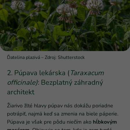
Ďatelina plazivá – Zdroj: Shutterstock
2. Púpava lekárska (
Taraxacum
officinale)
: Bezplatný záhradný
architekt
Žiarivo žlté hlavy púpav nás dokážu poriadne
potrápiť, najmä keď sa zmenia na biele páperie.
Púpava je však pre pôdu niečím ako
hĺbkovým
masérom
. Objavuje sa tam, kde je zem tvrdá,