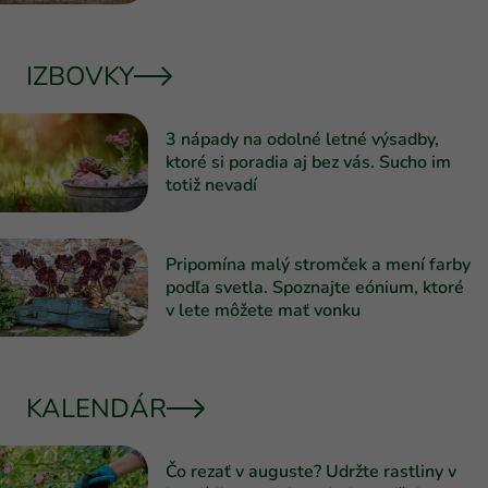
IZBOVKY
3 nápady na odolné letné výsadby,
ktoré si poradia aj bez vás. Sucho im
totiž nevadí
Pripomína malý stromček a mení farby
podľa svetla. Spoznajte eónium, ktoré
v lete môžete mať vonku
KALENDÁR
Čo rezať v auguste? Udržte rastliny v