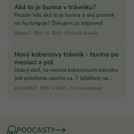
Aká to je burina v trávniku?
Prosím Vás aká to je burina a aký postrek
na ňu funguje? Ďakujem za odpoveď
janoo1
13. 10. 2021
3 | celá diskusia
Nový kobercovy trávnik - burina po
mesiaci a pol
Dobrý deň, na novom kobercovom trávniku
(od položenia ubehlo ca. 7 týždňov) na
rozlohe ca 400 m2 k
11335577
18. 6. 2022
3 | celá diskusia
PODCASTY