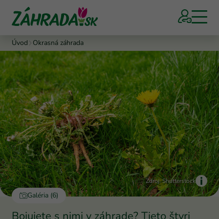
Úvod
Okrasná záhrada
Zdroj: Shutterstock
Galéria (6)
Bojujete s nimi v záhrade? Tieto štyri