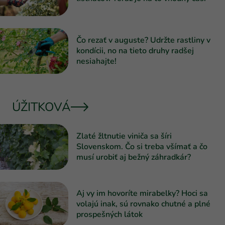
Čo rezať v auguste? Udržte rastliny v
kondícii, no na tieto druhy radšej
nesiahajte!
ÚŽITKOVÁ
Zlaté žltnutie viniča sa šíri
Slovenskom. Čo si treba všímať a čo
musí urobiť aj bežný záhradkár?
Aj vy im hovoríte mirabelky? Hoci sa
volajú inak, sú rovnako chutné a plné
prospešných látok