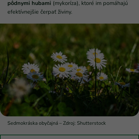
pôdnymi hubami
(mykoríza), ktoré im pomáhajú
efektívnejšie čerpať živiny.
Sedmokráska obyčajná – Zdroj: Shutterstock