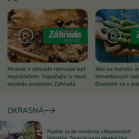
Mravce v záhrade nemusia byť
Ako na bohatú ú
nepriateľom. Vypočujte si novú
chrumkavých nak
epizódu podcastu Záhrada
Dozviete sa v po
Záhrada
OKRASNÁ
Pustite sa do množenia vždyzelených
listnáčov. Teraz je na to vhodný čas!