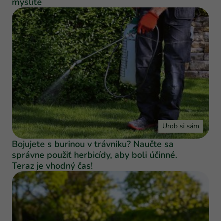
myslíte
Urob si sám
Bojujete s burinou v trávniku? Naučte sa
správne použiť herbicídy, aby boli účinné.
Teraz je vhodný čas!