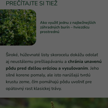
PREČÍTAJTE SI TIEŽ
Ako využiť jednu z najbežnejších
záhradných burín – hviezdicu
prostrednú
Široké, húževnaté listy skorocelu dokážu odolať
aj neustálemu prešliapávaniu a
chránia unavenú
pôdu pred ďalšou eróziou a vysušovaním
. Jeho
silné korene pomaly, ale isto narúšajú tvrdú
krustu zeme, čím pomáhajú pôdu uvoľniť pre
opätovný rast klasickej trávy.