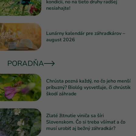
kondícii, no na tieto druhy radšej
nesiahajte!
Lunárny kalendár pre záhradkárov –
august 2026
PORADŇA
Chrústa pozná každý, no čo jeho menší
príbuzný? Biológ vysvetľuje, či chrústik
škodí záhrade
Zlaté žltnutie viniča sa šíri
Slovenskom. Čo si treba všímať a čo
musí urobiť aj bežný záhradkár?