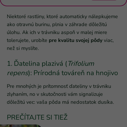
Niektoré rastliny, ktoré automaticky nálepkujeme
ako otravnú burinu, plnia v záhrade dôležitú
úlohu. Ak ich v trávniku aspoň v malej miere
tolerujete, urobíte
pre kvalitu svojej pôdy
viac,
než si myslíte.
1. Ďatelina plazivá (
Trifolium
repens
): Prírodná továreň na hnojivo
Pre mnohých je prítomnosť ďateliny v trávniku
zlyhaním, no v skutočnosti vám signalizuje
dôležitú vec: vaša pôda má nedostatok dusíka.
PREČÍTAJTE SI TIEŽ