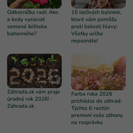
Odborníčka radí: Ako
15 liečivých byliniek,
a kedy vysievať
ktoré vám pomôžu
semená ibišteka
proti bolesti hlavy:
bahenného?
Všetky určite
nepoznáte!
Záhrada.sk vám praje
Farba roka 2026
úrodný rok 2026! -
prichádza do záhrad:
Záhrada.sk
Týchto 6 rastlín
premení vaše záhony
na rozprávku