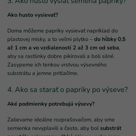
3. Ako husto vysiať semená papriky?
Ako husto vysievať?
Doma môžeme papriky vysievať napríklad do
plastovej misky, a to veľmi plytko –
do hĺbky 0,5
až 1 cm a vo vzdialenosti 2 až 3 cm od seba
,
aby sa rastlinky dobre pikírovali a boli silné.
Zasypeme ich tenkou vrstvou výsevného
substrátu a jemne pritlačíme.
4. Ako sa starať o papriky po výseve?
Aké podmienky potrebujú výsevy?
Zalievame ideálne rozprašovačom, aby sme
semienka nevyplavili a často, aby bol
substrát