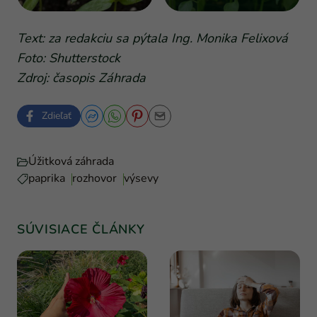
Text: za redakciu sa pýtala Ing. Monika Felixová
Foto: Shutterstock
Zdroj: časopis Záhrada
Zdieľať
Úžitková záhrada
paprika
rozhovor
výsevy
SÚVISIACE ČLÁNKY