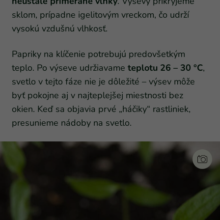
neustále primerane vlhký
. Výsevy prikryjeme
sklom, prípadne igelitovým vreckom, čo udrží
vysokú vzdušnú vlhkosť.
Papriky na klíčenie potrebujú predovšetkým
teplo. Po výseve udržiavame
teplotu 26 – 30 °C
,
svetlo v tejto fáze nie je dôležité – výsev môže
byť pokojne aj v najteplejšej miestnosti bez
okien. Keď sa objavia prvé „háčiky“ rastliniek,
presunieme nádoby na svetlo.