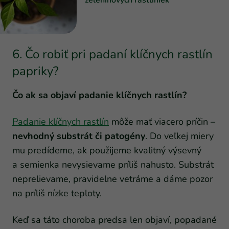
zeleninových rastliniek
6. Čo robiť pri padaní klíčnych rastlín
papriky?
Čo ak sa objaví padanie klíčnych rastlín?
Padanie klíčnych rastlín
môže mať viacero príčin –
nevhodný substrát či patogény
. Do veľkej miery
mu predídeme, ak použijeme kvalitný výsevný
a semienka nevysievame príliš nahusto. Substrát
neprelievame, pravidelne vetráme a dáme pozor
na príliš nízke teploty.
Keď sa táto choroba predsa len objaví, popadané