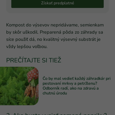
Získať predplatné
Kompost do výsevov nepridávame, semienkam
by skôr uškodil. Preparená pôda zo záhrady sa
síce použiť dá, no kvalitný výsevný substrát je
vždy lepšou voľbou.
PREČÍTAJTE SI TIEŽ
Čo by mal vedieť každý záhradkár pri
pestovaní mrkvy a petržlenu?
Odborník radí, ako na zdravú a
chutnú úrodu