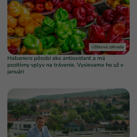
Úžitková záhrada
Habanero pôsobí ako antioxidant a má
pozitívny vplyv na trávenie. Vysievame ho už v
januári