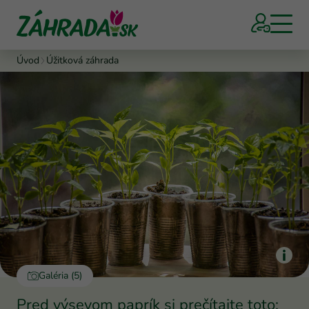
Úvod
Úžitková záhrada
Galéria (5)
Pred výsevom paprík si prečítajte toto: