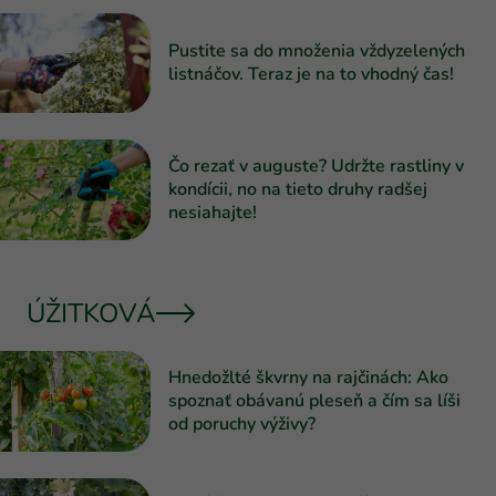
Pustite sa do množenia vždyzelených
listnáčov. Teraz je na to vhodný čas!
Čo rezať v auguste? Udržte rastliny v
kondícii, no na tieto druhy radšej
nesiahajte!
ÚŽITKOVÁ
Hnedožlté škvrny na rajčinách: Ako
spoznať obávanú pleseň a čím sa líši
od poruchy výživy?