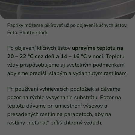
Papriky môžeme pikírovať už po objavení klíčnych listov.
Foto: Shutterstock
Po objavení klíčnych listov
upravíme teplotu na
20 – 22 °C cez deň a 14 – 16 °C v noci
. Teplotu
vždy prispôsobujeme aj svetelným podmienkam,
aby sme predišli slabým a vytiahnutým rastlinám.
Pri používaní vyhrievacích podložiek si dávame
pozor na rýchle vysychanie substrátu. Pozor na
teplotu dávame pri umiestnení výsevov a
presadených rastlín na parapetoch, aby na
rastliny „neťahal“ príliš chladný vzduch.