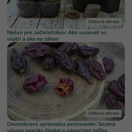
Úžitková záhrada
Nielen pre začiatočníkov: Ako vysievať vo
vnútri a ako na záhon
Úžitková záhrada
Decembrový sprievodca pestovaním: Sezóna
výsevu papriky čínskej a páperistej začína