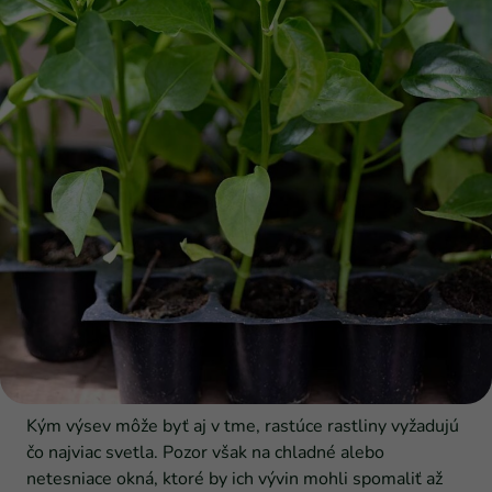
Kým výsev môže byť aj v tme, rastúce rastliny vyžadujú
čo najviac svetla. Pozor však na chladné alebo
netesniace okná, ktoré by ich vývin mohli spomaliť až