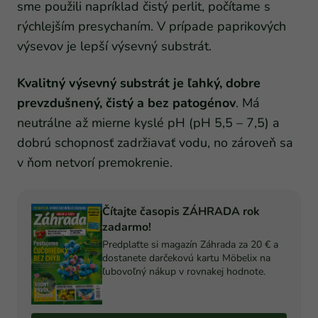
sme použili napríklad čistý perlit, počítame s
rýchlejším presychaním. V prípade paprikových
výsevov je lepší výsevný substrát.
Kvalitný výsevný substrát je ľahký, dobre
prevzdušnený, čistý a bez patogénov
. Má
neutrálne až mierne kyslé pH (pH 5,5 – 7,5) a
dobrú schopnosť zadržiavať vodu, no zároveň sa
v ňom netvorí premokrenie.
Čítajte časopis ZÁHRADA rok
zadarmo!
Predplaťte si magazín Záhrada za 20 € a
dostanete darčekovú kartu Möbelix na
ľubovoľný nákup v rovnakej hodnote.