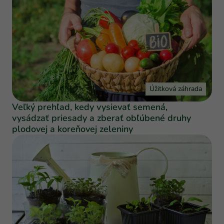
Úžitková záhrada
Veľký prehľad, kedy vysievať semená,
vysádzať priesady a zberať obľúbené druhy
plodovej a koreňovej zeleniny