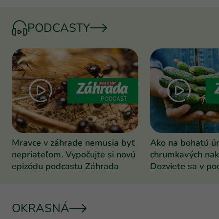
PODCASTY
Mravce v záhrade nemusia byť
Ako na bohatú ú
nepriateľom. Vypočujte si novú
chrumkavých nak
epizódu podcastu Záhrada
Dozviete sa v po
Záhrada
OKRASNÁ