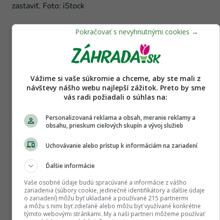
zastaviť. Foto: iStock
7. Čo robiť so zvyšným osivom
papriky?
Keď nespotrebujeme všetky semienka zo
Vážime si vaše súkromie a chceme, aby ste mali z
zakúpeného vrecka, ako dlho zostávajú klíčivé?
návštevy nášho webu najlepší zážitok. Preto by sme
vás radi požiadali o súhlas na:
Kde ich uchovávať?
Personalizovaná reklama a obsah, meranie reklamy a
Zakúpené semienka majú na obale uvedený
obsahu, prieskum cieľových skupín a vývoj služieb
dátum exspirácie. Počas tohto obdobia výrobca
Uchovávanie alebo prístup k informáciám na zariadení
garantuje klíčivosť podľa platnej legislatívy,
samozrejme, len v prípade, že sú semienka
Ďalšie informácie
správne skladované.
Vaše osobné údaje budú spracúvané a informácie z vášho
zariadenia (súbory cookie, jedinečné identifikátory a ďalšie údaje
o zariadení) môžu byť ukladané a používané 215 partnermi
Po uplynutí dátumu exspirácie
nie sú semienka
a môžu s nimi byť zdieľané alebo môžu byť využívané konkrétne
týmito webovými stránkami. My a naši partneri môžeme používať
„pokazené“
, môže však klesnúť ich klíčivosť.