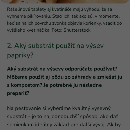
Rašelinové tablety aj kvetináče majú výhodu, že sa
vyhneme pikírovaniu. Stačí ich, tak ako sú, v momente,
keď sa na ich povrchu zvonka objavia korienky, vsadiť do
vyššieho kvetináčika. Foto: Shutterstock
2. Aký substrát použiť na výsev
papriky?
Aký substrát na výsevy odporúčate používať?
Môžeme použiť aj pôdu zo záhrady a zmiešať ju
s kompostom? Je potrebné ju následne
prepariť?
Na pestovanie si vyberáme kvalitný výsevný
substrát – je to najjednoduchší spôsob, ako dať
semienkam ideálny základ pre ďalší vývoj. Ak by