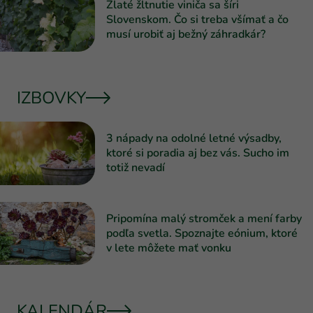
Zlaté žltnutie viniča sa šíri
Slovenskom. Čo si treba všímať a čo
musí urobiť aj bežný záhradkár?
IZBOVKY
3 nápady na odolné letné výsadby,
ktoré si poradia aj bez vás. Sucho im
totiž nevadí
Pripomína malý stromček a mení farby
podľa svetla. Spoznajte eónium, ktoré
v lete môžete mať vonku
KALENDÁR