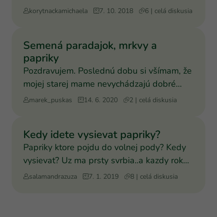
diskusia o záhradke:pra
korytnackamichaela
7. 10. 2018
6 | celá diskusia
Semená paradajok, mrkvy a
papriky
Pozdravujem. Poslednú dobu si všímam, že
mojej starej mame nevychádzajú dobré
mrkvy, paradajky a pap
marek_puskas
14. 6. 2020
2 | celá diskusia
Kedy idete vysievat papriky?
Papriky ktore pojdu do volnej pody? Kedy
vysievat? Uz ma prsty svrbia..a kazdy rok
zabudnem kedy som
salamandrazuza
7. 1. 2019
8 | celá diskusia