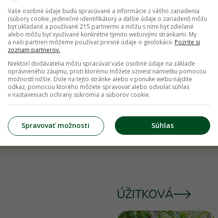
Vaše osobné údaje budú spracúvané a informácie z vášho zariadenia
(súbory cookie, jedinečné identifikátory a ďalšie údaje o zariadení) môžu
byť ukladané a používané 215 partnermi a môžu s nimi byť zdieľané
alebo môžu byť využívané konkrétne týmito webovými stránkami. My
a naši partneri môžeme používať presné údaje o geolokácii.
Pozrite si
zoznam partnerov.
Niektorí dodávatelia môžu spracúvať vaše osobné údaje na základe
oprávneného záujmu, proti ktorému môžete vzniesť námietku pomocou
možností nižšie. Dole na tejto stránke alebo v ponuke webu nájdite
odkaz, pomocou ktorého môžete spravovať alebo odvolať súhlas
v nastaveniach ochrany súkromia a súborov cookie.
oda nás neprestane
Malý kúsok jesene v pohá
vapovať! Kvet, ktorý sa
Vytvorte si s nami čarov
otyku vody mení na sklo
dekoráciu, ktorú zvládnu 
Spravovať možnosti
Súhlas
deti
ÚŽITKOVÁ