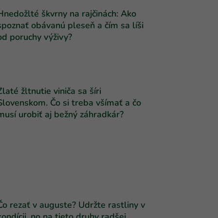
Hnedožlté škvrny na rajčinách: Ako
spoznať obávanú pleseň a čím sa líši
od poruchy výživy?
Zlaté žltnutie viniča sa šíri
Slovenskom. Čo si treba všímať a čo
musí urobiť aj bežný záhradkár?
Čo rezať v auguste? Udržte rastliny v
kondícii, no na tieto druhy radšej