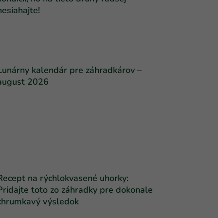
nesiahajte!
Lunárny kalendár pre záhradkárov –
august 2026
Recept na rýchlokvasené uhorky:
Pridajte toto zo záhradky pre dokonale
chrumkavý výsledok