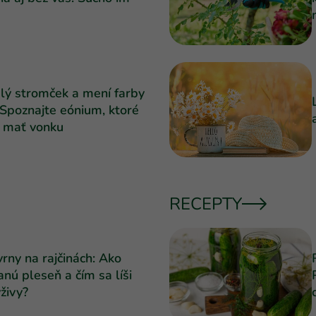
lý stromček a mení farby
 Spoznajte eónium, ktoré
e mať vonku
RECEPTY
rny na rajčinách: Ako
nú pleseň a čím sa líši
živy?