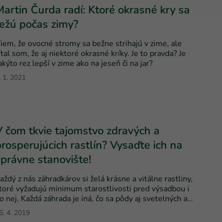
Martin Čurda radí: Ktoré okrasné kry sa
režú počas zimy?
iem, že ovocné stromy sa bežne strihajú v zime, ale
ítal som, že aj niektoré okrasné kríky. Je to pravda? Je
akýto rez lepší v zime ako na jeseň či na jar?
. 1. 2021
V čom tkvie tajomstvo zdravých a
prosperujúcich rastlín? Vysaďte ich na
správne stanovište!
aždý z nás záhradkárov si želá krásne a vitálne rastliny,
toré vyžadujú minimum starostlivosti pred výsadbou i
o nej. Každá záhrada je iná, čo sa pôdy aj svetelných a
lhkostných podmienok týka, a preto jednotlivé druhy
6. 4. 2019
yberáme vždy podľa konkrétneho stanovišťa.