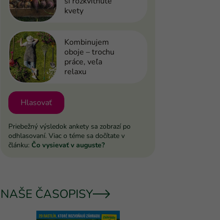
si rozkvitnuté
kvety
Kombinujem
oboje – trochu
práce, veľa
relaxu
Hlasovať
Priebežný výsledok ankety sa zobrazí po
odhlasovaní. Viac o téme sa dočítate v
článku:
Čo vysievať v auguste?
NAŠE ČASOPISY