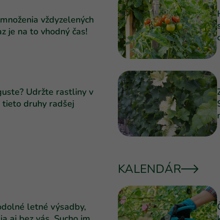
 množenia vždyzelených
az je na to vhodný čas!
guste? Udržte rastliny v
a tieto druhy radšej
KALENDÁR
dolné letné výsadby,
ia aj bez vás. Sucho im