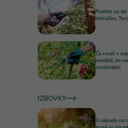
Pustite sa do
listnáčov. Ter
Čo rezať v au
kondícii, no n
nesiahajte!
IZBOVKY
3 nápady na o
ktoré si porad