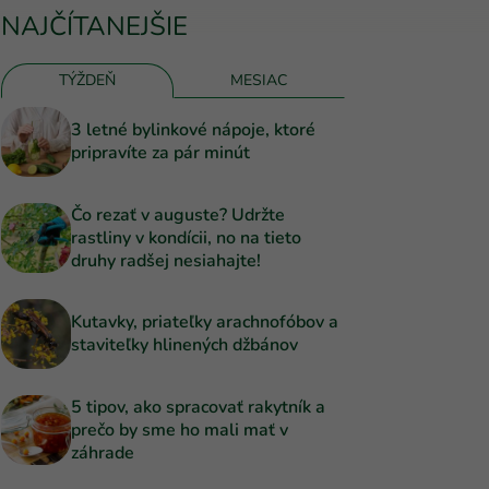
NAJČÍTANEJŠIE
TÝŽDEŇ
MESIAC
3 letné bylinkové nápoje, ktoré
pripravíte za pár minút
Čo rezať v auguste? Udržte
rastliny v kondícii, no na tieto
druhy radšej nesiahajte!
Kutavky, priateľky arachnofóbov a
staviteľky hlinených džbánov
5 tipov, ako spracovať rakytník a
prečo by sme ho mali mať v
záhrade