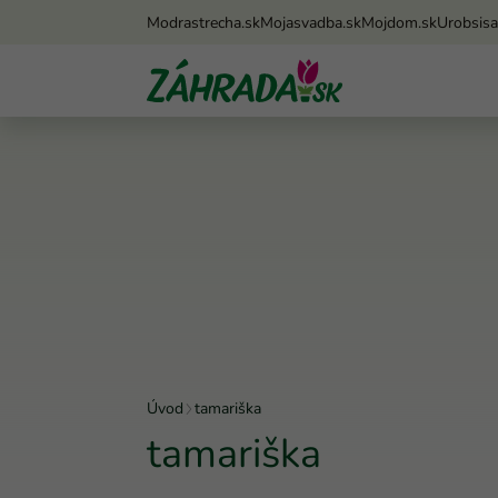
Modrastrecha.sk
Mojasvadba.sk
Mojdom.sk
Urobsis
Úvod
tamariška
tamariška