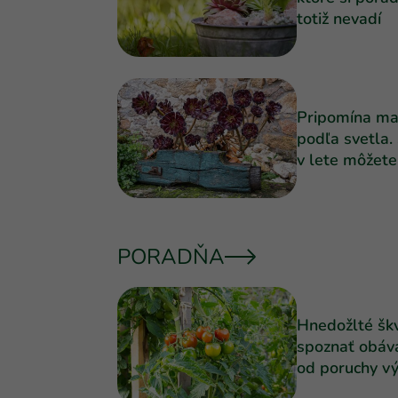
totiž nevadí
Pripomína ma
podľa svetla.
v lete môžet
PORADŇA
Hnedožlté škv
spoznať obáva
od poruchy vý