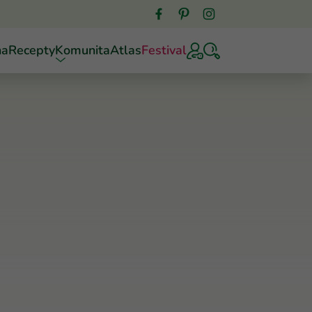
ňa
Recepty
Komunita
Atlas
Festival