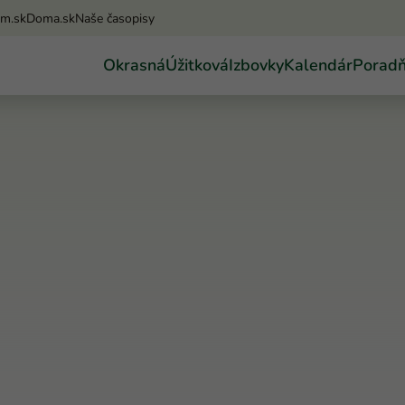
am.sk
Doma.sk
Naše časopisy
Okrasná
Úžitková
Izbovky
Kalendár
Porad