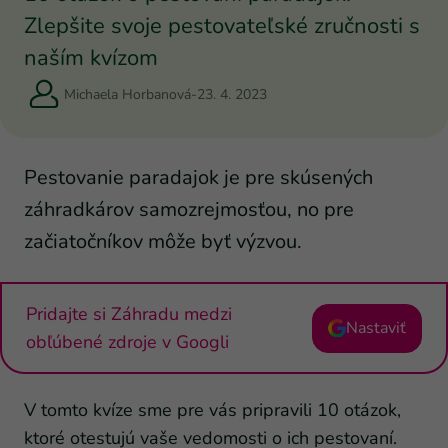
Zlepšite svoje pestovateľské zručnosti s
naším kvízom
Michaela Horbanová
-
23. 4. 2023
Pestovanie paradajok je pre skúsených
záhradkárov samozrejmosťou, no pre
začiatočníkov môže byť výzvou.
Pridajte si Záhradu medzi
Nastaviť
obľúbené zdroje v Googli
V tomto kvíze sme pre vás pripravili 10 otázok,
ktoré otestujú vaše vedomosti o ich pestovaní.