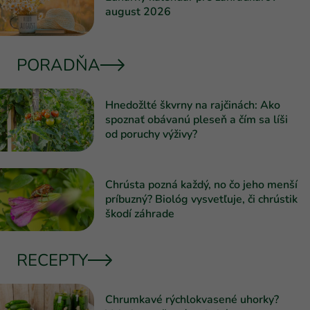
august 2026
PORADŇA
Hnedožlté škvrny na rajčinách: Ako
spoznať obávanú pleseň a čím sa líši
od poruchy výživy?
Chrústa pozná každý, no čo jeho menší
príbuzný? Biológ vysvetľuje, či chrústik
škodí záhrade
RECEPTY
Chrumkavé rýchlokvasené uhorky?