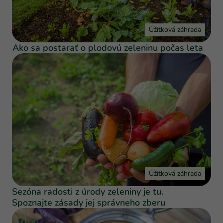
Úžitková záhrada
Ako sa postarať o plodovú zeleninu počas leta
Úžitková záhrada
Sezóna radosti z úrody zeleniny je tu.
Spoznajte zásady jej správneho zberu