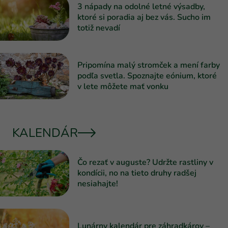
3 nápady na odolné letné výsadby,
ktoré si poradia aj bez vás. Sucho im
totiž nevadí
Pripomína malý stromček a mení farby
podľa svetla. Spoznajte eónium, ktoré
v lete môžete mať vonku
KALENDÁR
Čo rezať v auguste? Udržte rastliny v
kondícii, no na tieto druhy radšej
nesiahajte!
Lunárny kalendár pre záhradkárov –