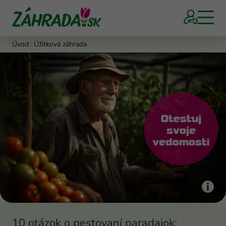
Úvod
Úžitková záhrada
10 otázok o pestovaní paradajok: