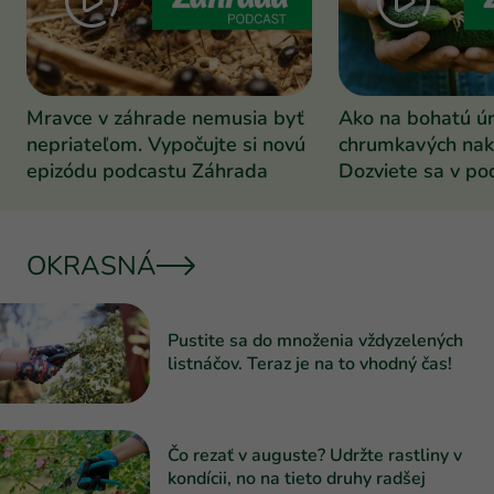
Mravce v záhrade nemusia byť
Ako na bohatú ú
nepriateľom. Vypočujte si novú
chrumkavých nak
epizódu podcastu Záhrada
Dozviete sa v po
Záhrada
OKRASNÁ
Pustite sa do množenia vždyzelených
listnáčov. Teraz je na to vhodný čas!
Čo rezať v auguste? Udržte rastliny v
kondícii, no na tieto druhy radšej