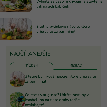
Vyhnite sa častým chybám a stavte na
trik našich babičiek
3 letné bylinkové nápoje, ktoré
pripravíte za pár minút
NAJČÍTANEJŠIE
TÝŽDEŇ
MESIAC
3 letné bylinkové nápoje, ktoré pripravíte
za pár minút
Čo rezať v auguste? Udržte rastliny v
kondícii, no na tieto druhy radšej
nesiahajte!