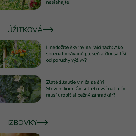
nesiahajte!
ÚŽITKOVÁ
Hnedožlté škvrny na rajčinách: Ako
spoznať obávanú pleseň a čím sa líši
od poruchy výživy?
Zlaté žltnutie viniča sa šíri
Slovenskom. Čo si treba všímať a čo
musí urobiť aj bežný záhradkár?
IZBOVKY