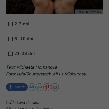
Foto: Shutterstock
2-3 dni
6 -10 dní
21-28 dní
Text: Michaela Horbanová
Foto: isifa/Shutterstock, MH s Midjourney
Zdieľať
Úžitková záhrada
kvíz
paradajky
zelenina