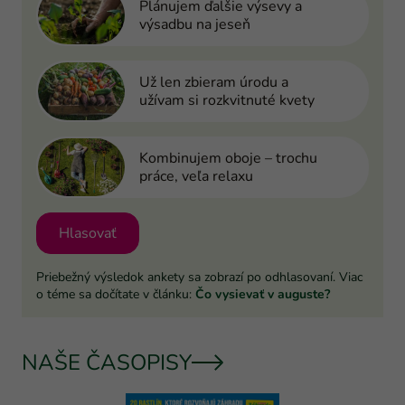
Plánujem ďalšie výsevy a
výsadbu na jeseň
Už len zbieram úrodu a
užívam si rozkvitnuté kvety
Kombinujem oboje – trochu
práce, veľa relaxu
Hlasovať
Priebežný výsledok ankety sa zobrazí po odhlasovaní. Viac
o téme sa dočítate v článku:
Čo vysievať v auguste?
NAŠE ČASOPISY