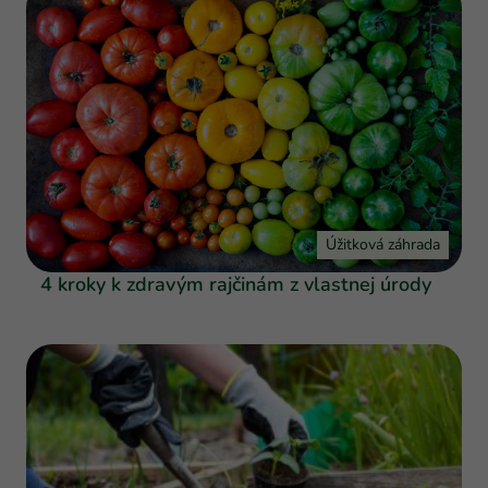
Úžitková záhrada
4 kroky k zdravým rajčinám z vlastnej úrody