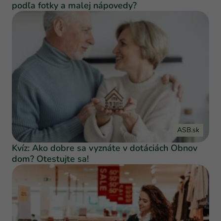
podľa fotky a malej nápovedy?
ASB.sk
Kvíz: Ako dobre sa vyznáte v dotáciách Obnov
dom? Otestujte sa!