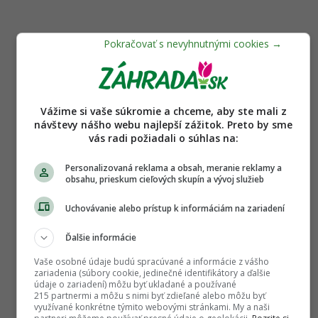
DISKUSIE NA TÉMU ČLÁNKU
Vážime si vaše súkromie a chceme, aby ste mali z
návštevy nášho webu najlepší zážitok. Preto by sme
Paradajky - čierne škvrny na listoch
vás radi požiadali o súhlas na:
Dobrý deň/ahojte. Vie mi niekto pomôcť s
Personalizovaná reklama a obsah, meranie reklamy a
identifikáciu choroby na paradajkových
obsahu, prieskum cieľových skupín a vývoj služieb
listoch? Napadá li
krychla
14. 8. 2025
1 | celá diskusia
Uchovávanie alebo prístup k informáciám na zariadení
Ďalšie informácie
Paradajky na dlhodobe
Vaše osobné údaje budú spracúvané a informácie z vášho
uskladnenie
zariadenia (súbory cookie, jedinečné identifikátory a ďalšie
údaje o zariadení) môžu byť ukladané a používané
Ahojte, docitala som sa, ze existuju odrody
215 partnermi a môžu s nimi byť zdieľané alebo môžu byť
využívané konkrétne týmito webovými stránkami. My a naši
paradajok urcene na dlhodobe