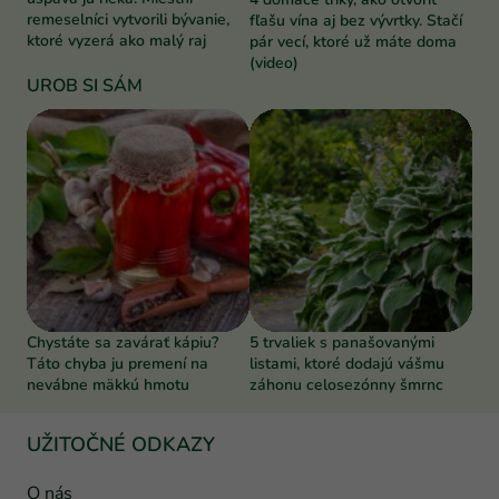
remeselníci vytvorili bývanie,
fľašu vína aj bez vývrtky. Stačí
ktoré vyzerá ako malý raj
pár vecí, ktoré už máte doma
(video)
UROB SI SÁM
Chystáte sa zavárať kápiu?
5 trvaliek s panašovanými
Táto chyba ju premení na
listami, ktoré dodajú vášmu
nevábne mäkkú hmotu
záhonu celosezónny šmrnc
UŽITOČNÉ ODKAZY
O nás