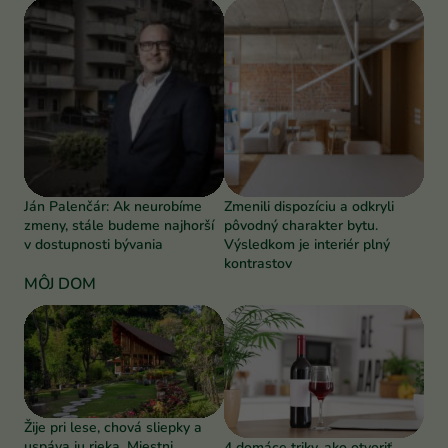
Ján Palenčár: Ak neurobíme
Zmenili dispozíciu a odkryli
zmeny, stále budeme najhorší
pôvodný charakter bytu.
v dostupnosti bývania
Výsledkom je interiér plný
kontrastov
MÔJ DOM
Žije pri lese, chová sliepky a
uspáva ju rieka. Miestni
4 domáce triky, ako otvoriť