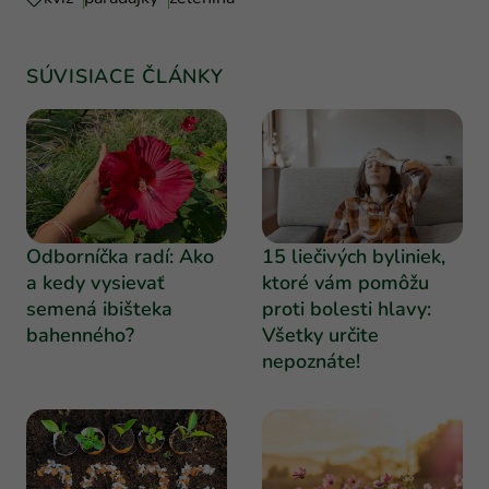
SÚVISIACE ČLÁNKY
Odborníčka radí: Ako
15 liečivých byliniek,
a kedy vysievať
ktoré vám pomôžu
semená ibišteka
proti bolesti hlavy:
bahenného?
Všetky určite
nepoznáte!