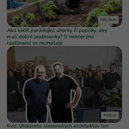
Môj dom
Ako sadiť paradajky, uhorky či papriky, aby
mali dobré podmienky? S niektorými
rastlinami sa neznášajú
ASB.sk
Kvíz: Uhádnete slovenských architektov len