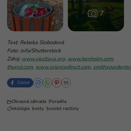
Text: Rebeka Slobodová
Foto: isifa/Shutterstock
Zdroj:
www.ekoltava.org
,
www.benholm.com
,
thursd.com
,
www.sciencedirect.com
,
smithsgardent
Zdieľať
Okrasná záhrada
Poradňa
ekológia
kvety
toxické rastliny