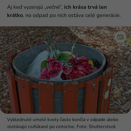
Aj keď vyzerajú „večné“,
ich krása trvá len
krátko
, no odpad po nich ostáva celé generácie.
Vyblednuté umelé kvety často končia v odpade alebo
zostávajú rozfúkané po cintoríne. Foto: Shutterstock