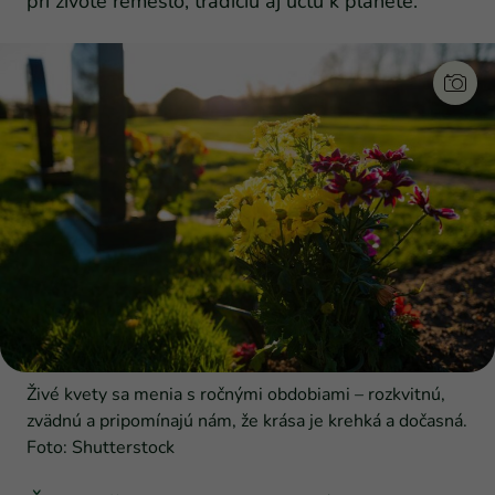
pri živote remeslo, tradíciu aj úctu k planéte.
Živé kvety sa menia s ročnými obdobiami – rozkvitnú,
zvädnú a pripomínajú nám, že krása je krehká a dočasná.
Foto: Shutterstock