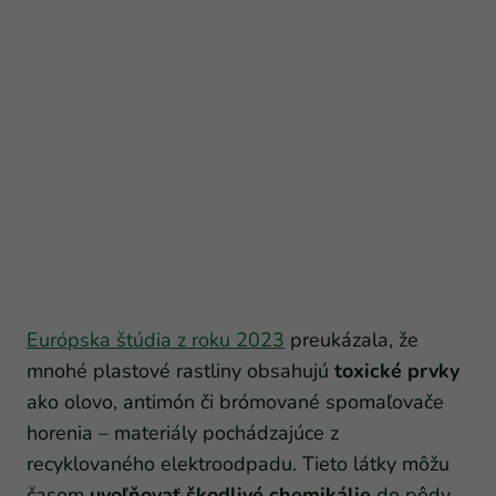
Európska štúdia z roku 2023
preukázala, že
mnohé plastové rastliny obsahujú
toxické prvky
ako olovo, antimón či brómované spomaľovače
horenia – materiály pochádzajúce z
recyklovaného elektroodpadu. Tieto látky môžu
časom
uvoľňovať škodlivé chemikálie
do pôdy