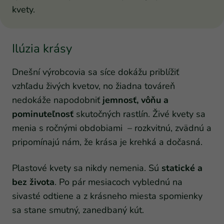
kvety.
Ilúzia krásy
Dnešní výrobcovia sa síce dokážu priblížiť
vzhľadu živých kvetov, no žiadna továreň
nedokáže napodobniť
jemnosť, vôňu a
pominuteľnosť
skutočných rastlín. Živé kvety sa
menia s ročnými obdobiami – rozkvitnú, zvädnú a
pripomínajú nám, že krása je krehká a dočasná.
Plastové kvety sa nikdy nemenia. Sú
statické a
bez života
. Po pár mesiacoch vyblednú na
sivasté odtiene a z krásneho miesta spomienky
sa stane smutný, zanedbaný kút.