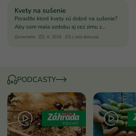
Kvety na sušenie
Poradíte ktoré kvety sú dobré na sušenie?
Aby som mala ozdobu aj cez zimu z
vlastnej záhrady. Ďakuje
marrietta
1. 6. 2018
2 | celá diskusia
PODCASTY