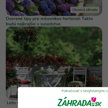
Okrasná záhrada
Overené tipy pre milovníkov hortenzií: Takto
budú najkrajšie v susedstve
Balkón, terasa, izbovky
Leto s kvetinami si môžeme užiť aj na balkóne