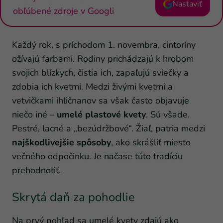
Nastaviť
obľúbené zdroje v Googli
Každý rok, s príchodom 1. novembra, cintoríny
ožívajú farbami. Rodiny prichádzajú k hrobom
svojich blízkych, čistia ich, zapaľujú sviečky a
zdobia ich kvetmi. Medzi živými kvetmi a
vetvičkami ihličnanov sa však často objavuje
niečo iné –
umelé plastové kvety
. Sú všade.
Pestré, lacné a „bezúdržbové“. Žiaľ, patria medzi
najškodlivejšie spôsoby
, ako skrášliť miesto
večného odpočinku. Je načase túto tradíciu
prehodnotiť.
Skrytá daň za pohodlie
Na prvý pohľad sa umelé kvety zdajú ako