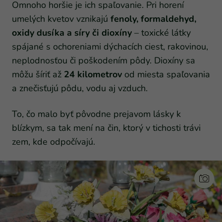
Omnoho horšie je ich spaľovanie. Pri horení
umelých kvetov vznikajú
fenoly, formaldehyd,
oxidy dusíka a síry či dioxíny
– toxické látky
spájané s ochoreniami dýchacích ciest, rakovinou,
neplodnosťou či poškodením pôdy. Dioxíny sa
môžu šíriť až
24 kilometrov
od miesta spaľovania
a znečisťujú pôdu, vodu aj vzduch.
To, čo malo byť pôvodne prejavom lásky k
blízkym, sa tak mení na čin, ktorý v tichosti trávi
zem, kde odpočívajú.