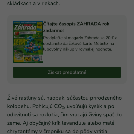
skládkach a v riekach.
Čítajte časopis ZÁHRADA rok
zadarmo!
Predplaťte si magazín Záhrada za 20 € a
dostanete darčekovú kartu Möbelix na
ľubovoľný nákup v rovnakej hodnote.
Získať predplatné
Živé rastliny sú, naopak, súčasťou prirodzeného
kolobehu. Pohlcujú CO₂, uvoľňujú kyslík a po
odkvitnutí sa rozložia, čím vracajú živiny späť do
zeme. Aj obyčajný krík levandule alebo malé
chryzantémy v črepníku sa do pôdy vrátia