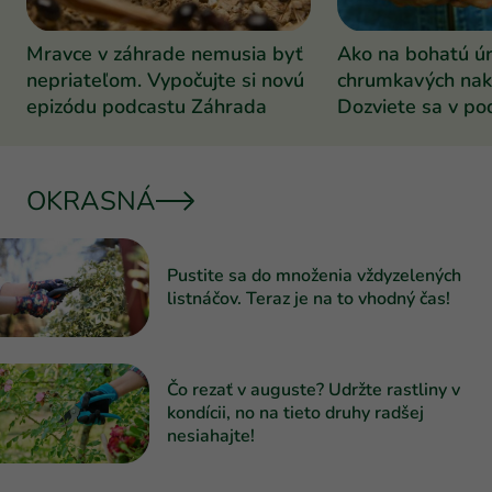
Mravce v záhrade nemusia byť
Ako na bohatú ú
nepriateľom. Vypočujte si novú
chrumkavých nak
epizódu podcastu Záhrada
Dozviete sa v po
Záhrada
OKRASNÁ
Pustite sa do množenia vždyzelených
listnáčov. Teraz je na to vhodný čas!
Čo rezať v auguste? Udržte rastliny v
kondícii, no na tieto druhy radšej
nesiahajte!