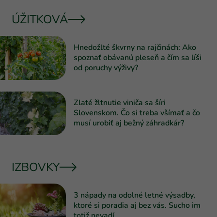
ÚŽITKOVÁ
Hnedožlté škvrny na rajčinách: Ako
spoznať obávanú pleseň a čím sa líši
od poruchy výživy?
Zlaté žltnutie viniča sa šíri
Slovenskom. Čo si treba všímať a čo
musí urobiť aj bežný záhradkár?
IZBOVKY
3 nápady na odolné letné výsadby,
ktoré si poradia aj bez vás. Sucho im
totiž nevadí