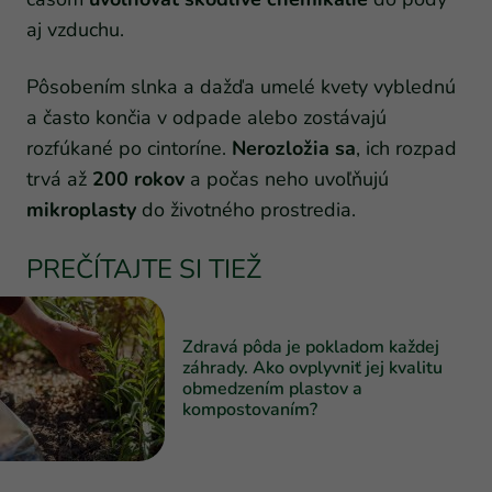
aj vzduchu.
Pôsobením slnka a dažďa umelé kvety vyblednú
a často končia v odpade alebo zostávajú
rozfúkané po cintoríne.
Nerozložia sa
, ich rozpad
trvá až
200 rokov
a počas neho uvoľňujú
mikroplasty
do životného prostredia.
PREČÍTAJTE SI TIEŽ
Zdravá pôda je pokladom každej
záhrady. Ako ovplyvniť jej kvalitu
obmedzením plastov a
kompostovaním?