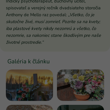
Indický psychoterapeut, duchovný učiteľ,
spisovateľ a verejný rečník dvadsiateho storočia
Anthony de Mello raz povedal:
„Všetko, čo je
skutočne živé, musí zomrieť. Pozrite sa na kvety;
iba plastové kvety nikdy nezomrú a všetko, čo
nezomrie, sa nakoniec stane škodlivým pre naše
životné prostredie.“
Galéria k článku