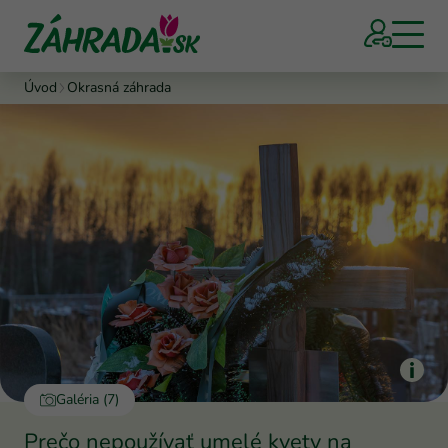
Úvod
Okrasná záhrada
Galéria (7)
Prečo nepoužívať umelé kvety na