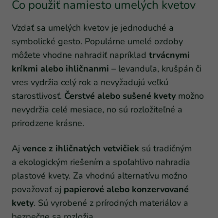
Čo použiť namiesto umelých kvetov
Vzdať sa umelých kvetov je jednoduché a
symbolické gesto. Populárne umelé ozdoby
môžete vhodne nahradiť napríklad
t
rvácnymi
kríkmi alebo ihličnanmi
– levanduľa, krušpán či
vres vydržia celý rok a nevyžadujú veľkú
starostlivosť.
Čerstvé alebo sušené kvety
možno
nevydržia celé mesiace, no sú rozložiteľné a
prirodzene krásne.
Aj
vence z ihličnatých vetvičiek
sú tradičným
a ekologickým riešením a spoľahlivo nahradia
plastové kvety. Za vhodnú alternatívu možno
považovať aj
papierové alebo konzervované
kvety
. Sú vyrobené z prírodných materiálov a
bezpečne sa rozložia.