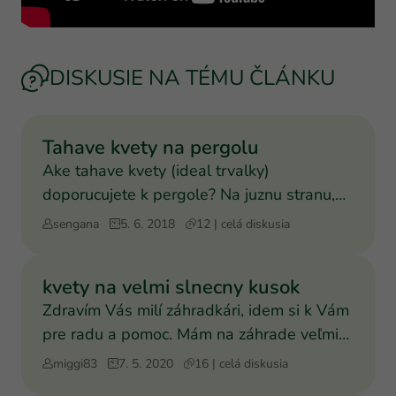
DISKUSIE NA TÉMU ČLÁNKU
Tahave kvety na pergolu
Ake tahave kvety (ideal trvalky)
doporucujete k pergole? Na juznu stranu,
takze bude tam celkom ples
sengana
5. 6. 2018
12 | celá diskusia
kvety na velmi slnecny kusok
Zdravím Vás milí záhradkári, idem si k Vám
pre radu a pomoc. Mám na záhrade veľmi
slnečný a teplý kú
miggi83
7. 5. 2020
16 | celá diskusia