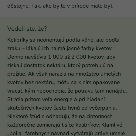
dôstojne. Tak, ako by to v prírode malo byť.
Vedeli ste, že?
Kolibríky sa neorientujú podľa vône, ale podľa
zraku – lákajú ich najmä jasné farby kvetov.
Denne navštívia 1 000 až 2 000 kvetov, aby
získali dostatok nektáru, ktorý potrebujú na
prežitie. Ak však narazia na množstvo umelých
kvetov bez nektáru, môžu sa k nim opakovane
vracať, kým nepochopia, že potravu tam nenájdu.
Stratia pritom veľa energie a pri hľadaní
skutočných kvetov často hynú od vyčerpania.
Niektoré štúdie odhadujú, že na cintorínoch
každoročne zomierajú tisíce kolibríkov. Klamlivé
„polia“ farebných návnad vytvárajú práve umelé