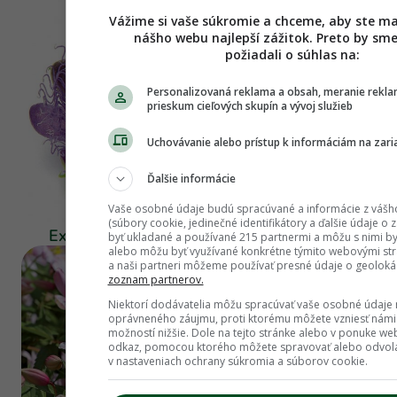
Vážime si vaše súkromie a chceme, aby ste ma
nášho webu najlepší zážitok. Preto by sme
požiadali o súhlas na:
Personalizovaná reklama a obsah, meranie rekla
prieskum cieľových skupín a vývoj služieb
Uchovávanie alebo prístup k informáciám na zari
Ďalšie informácie
Okrasná záhrada
Vaše osobné údaje budú spracúvané a informácie z vášh
(súbory cookie, jedinečné identifikátory a ďalšie údaje o 
Exotické krásky: Naučte sa ich pestovať
byť ukladané a používané 215 partnermi a môžu s nimi by
alebo môžu byť využívané konkrétne týmito webovými st
a naši partneri môžeme používať presné údaje o geolokác
zoznam partnerov.
Niektorí dodávatelia môžu spracúvať vaše osobné údaje 
oprávneného záujmu, proti ktorému môžete vzniesť nám
možností nižšie. Dole na tejto stránke alebo v ponuke we
odkaz, pomocou ktorého môžete spravovať alebo odvola
v nastaveniach ochrany súkromia a súborov cookie.