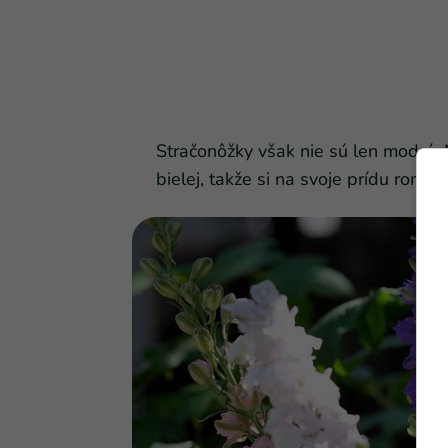
Stračonôžky však nie sú len modré. Ná
bielej, takže si na svoje prídu romant