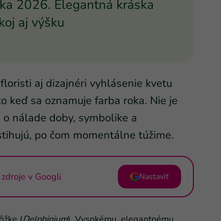
oka 2026. Elegantná kráska
koj aj výšku
floristi aj dizajnéri vyhlásenie kvetu
 keď sa oznamuje farba roka. Nie je
le o nálade doby, symbolike a
ystihujú, po čom momentálne túžime.
zdroje v Googli
Nastaviť
ôžke (
Delphinium
). Vysokému, elegantnému