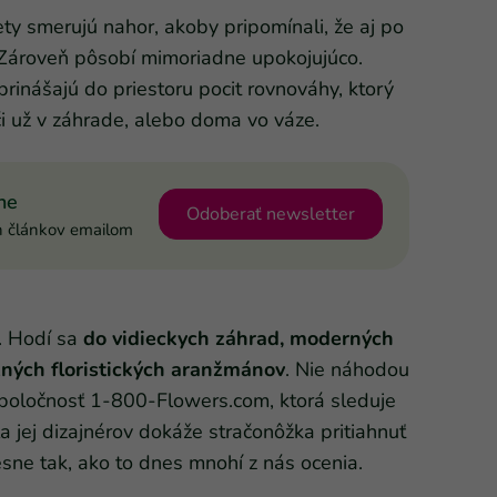
ty smerujú nahor, akoby pripomínali, že aj po
 Zároveň pôsobí mimoriadne upokojujúco.
inášajú do priestoru pocit rovnováhy, ktorý
 už v záhrade, alebo doma vo váze.
ne
Odoberať newsletter
h článkov emailom
ť. Hodí sa
do vidieckych záhrad, moderných
zných floristických aranžmánov
. Nie náhodou
spoločnosť 1-800-Flowers.com, ktorá sleduje
a jej dizajnérov dokáže stračonôžka pritiahnuť
esne tak, ako to dnes mnohí z nás ocenia.