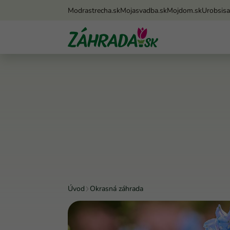
Modrastrecha.sk
Mojasvadba.sk
Mojdom.sk
Urobsis
Úvod
Okrasná záhrada