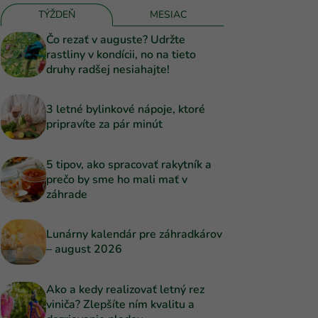
TÝŽDEŇ
MESIAC
Čo rezať v auguste? Udržte
rastliny v kondícii, no na tieto
druhy radšej nesiahajte!
3 letné bylinkové nápoje, ktoré
pripravíte za pár minút
5 tipov, ako spracovať rakytník a
prečo by sme ho mali mať v
záhrade
Lunárny kalendár pre záhradkárov
– august 2026
Ako a kedy realizovať letný rez
viniča? Zlepšíte ním kvalitu a