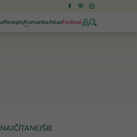
ňa
Recepty
Komunita
Atlas
Festival
NAJČÍTANEJŠIE