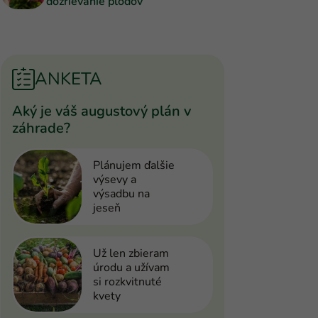
dozrievanie plodov
ANKETA
Aký je váš augustový plán v
záhrade?
Plánujem ďalšie
výsevy a
výsadbu na
jeseň
Už len zbieram
úrodu a užívam
si rozkvitnuté
kvety