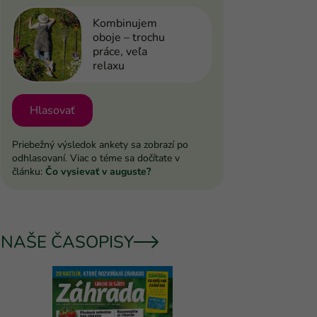
Kombinujem
oboje – trochu
práce, veľa
relaxu
Hlasovať
Priebežný výsledok ankety sa zobrazí po
odhlasovaní. Viac o téme sa dočítate v
článku:
Čo vysievať v auguste?
NAŠE ČASOPISY
UROB SI 