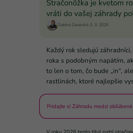
Stračonôžka je kvetom r
vráti do vašej záhrady po
Sabína Zavarská
-
3. 3. 2026
Každý rok sledujú záhradníci, 
roka s podobným napätím, ako
to len o tom, čo bude „in“, a
rastlinách, ktoré najlepšie v
Pridajte si Záhradu medzi obľúbené 
V roku 2026 tento titul patrí stračon