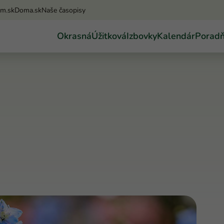
am.sk
Doma.sk
Naše časopisy
Okrasná
Úžitková
Izbovky
Kalendár
Porad