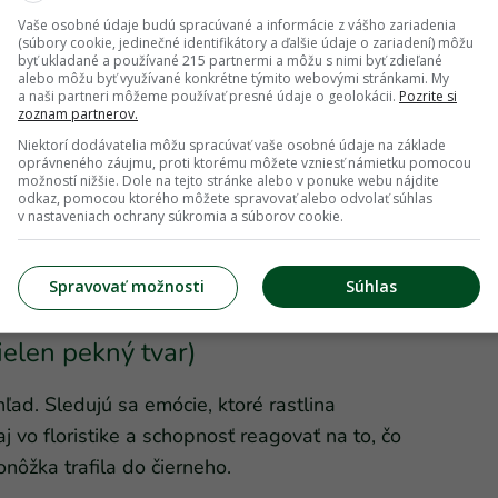
Vaše osobné údaje budú spracúvané a informácie z vášho zariadenia
(súbory cookie, jedinečné identifikátory a ďalšie údaje o zariadení) môžu
byť ukladané a používané 215 partnermi a môžu s nimi byť zdieľané
alebo môžu byť využívané konkrétne týmito webovými stránkami. My
a naši partneri môžeme používať presné údaje o geolokácii.
Pozrite si
zoznam partnerov.
Niektorí dodávatelia môžu spracúvať vaše osobné údaje na základe
oprávneného záujmu, proti ktorému môžete vzniesť námietku pomocou
možností nižšie. Dole na tejto stránke alebo v ponuke webu nájdite
odkaz, pomocou ktorého môžete spravovať alebo odvolať súhlas
v nastaveniach ochrany súkromia a súborov cookie.
Spravovať možnosti
Súhlas
elej farbe. Foto: Shutterstock
ielen pekný tvar)
hľad. Sledujú sa emócie, ktoré rastlina
aj vo floristike a schopnosť reagovať na to, čo
onôžka trafila do čierneho.