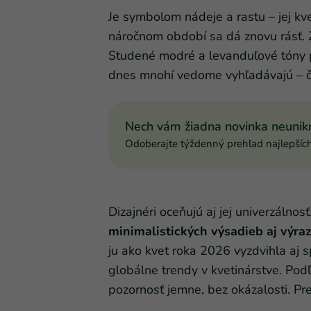
Je symbolom nádeje a rastu – jej kve
náročnom období sa dá znovu rásť.
Studené modré a levanduľové tóny pr
dnes mnohí vedome vyhľadávajú – či
Nech vám žiadna novinka neunik
Odoberajte týždenný prehľad najlepšíc
Dizajnéri oceňujú aj jej univerzálnos
minimalistických výsadieb aj výra
ju ako kvet roka 2026 vyzdvihla aj 
globálne trendy v kvetinárstve. Podľ
pozornosť jemne, bez okázalosti. Pr