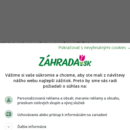
jdete ich aj vo fialovej, ružovej či čisto
ici aj milovníci striedmejšieho štýlu.
Vážime si vaše súkromie a chceme, aby ste mali z návštevy
nášho webu najlepší zážitok. Preto by sme vás radi
požiadali o súhlas na:
Personalizovaná reklama a obsah, meranie reklamy a obsahu,
prieskum cieľových skupín a vývoj služieb
Uchovávanie alebo prístup k informáciám na zariadení
Ďalšie informácie