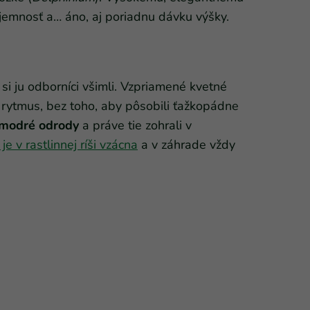
 jemnosť a… áno, aj poriadnu dávku výšky.
 si ju odborníci všimli. Vzpriamené kvetné
 rytmus, bez toho, aby pôsobili ťažkopádne
 modré odrody
a práve tie zohrali v
e v rastlinnej ríši vzácna
a v záhrade vždy