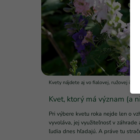
Kvety nájdete aj vo fialovej, ružovej či bi
Kvet, ktorý má význam (a n
Pri výbere kvetu roka nejde len o vz
vyvoláva, jej využiteľnosť v záhrade 
ľudia dnes hľadajú. A práve tu strač