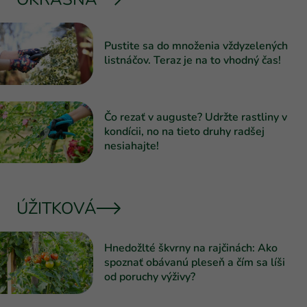
Pustite sa do množenia vždyzelených
listnáčov. Teraz je na to vhodný čas!
Čo rezať v auguste? Udržte rastliny v
kondícii, no na tieto druhy radšej
nesiahajte!
ÚŽITKOVÁ
Hnedožlté škvrny na rajčinách: Ako
spoznať obávanú pleseň a čím sa líši
od poruchy výživy?