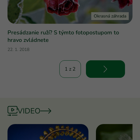
Okrasná záhrada
Presádzanie ruží? S týmto fotopostupom to
hravo zvládnete
22. 1. 2018
1 z 2
VIDEO