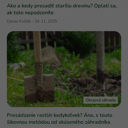
Ako a kedy presadiť staršiu drevinu? Oplatí sa,
ak toto nepodceníte
Daniel Košťál
-
24. 11. 2025
Okrasná záhrada
Presádzanie rastlín kedykoľvek? Áno, s touto
šikovnou metódou od skúseného záhradníka