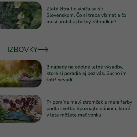
Zlaté žltnutie viniča sa šíri
Slovenskom. Čo si treba všímať a čo
musí urobiť aj bežný záhradkár?
IZBOVKY
3 nápady na odolné letné výsadby,
ktoré si poradia aj bez vás. Sucho im
totiž nevadí
Pripomína malý stromček a mení farby
podľa svetla. Spoznajte eónium, ktoré
v lete môžete mať vonku