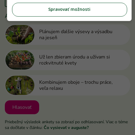
ANKETA
Aký je váš augustový plán v záhrade?
Plánujem ďalšie výsevy a výsadbu
na jeseň
Už len zbieram úrodu a užívam si
rozkvitnuté kvety
Kombinujem oboje – trochu práce,
veľa relaxu
Hlasovať
Priebežný výsledok ankety sa zobrazí po odhlasovaní. Viac o téme
sa dočítate v článku:
Čo vysievať v auguste?