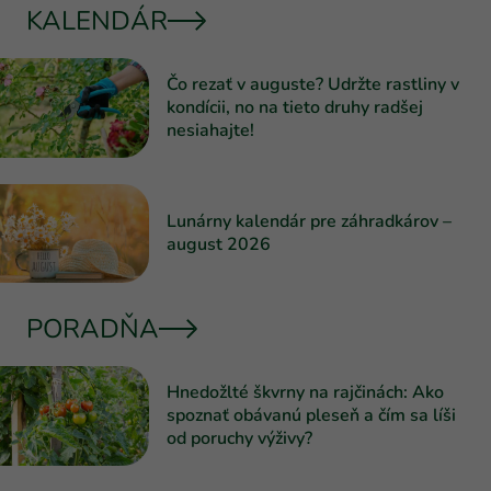
KALENDÁR
Čo rezať v auguste? Udržte rastliny v
kondícii, no na tieto druhy radšej
nesiahajte!
Lunárny kalendár pre záhradkárov –
august 2026
PORADŇA
Hnedožlté škvrny na rajčinách: Ako
spoznať obávanú pleseň a čím sa líši
od poruchy výživy?