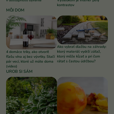
v dostupnosti bývania
Výsledkom je interiér plný
kontrastov
MÔJ DOM
Ako vybrať dlažbu na záhrady:
ktorý materiál vydrží záťaž,
4 domáce triky, ako otvoriť
ktorý môže kĺzať a pri čom
fľašu vína aj bez vývrtky. Stačí
rátať s častou údržbou?
pár vecí, ktoré už máte doma
(video)
UROB SI SÁM