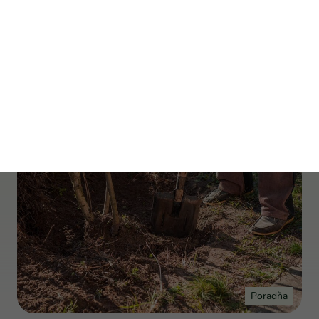
Úvod
presádzanie
presádzanie
Poradňa