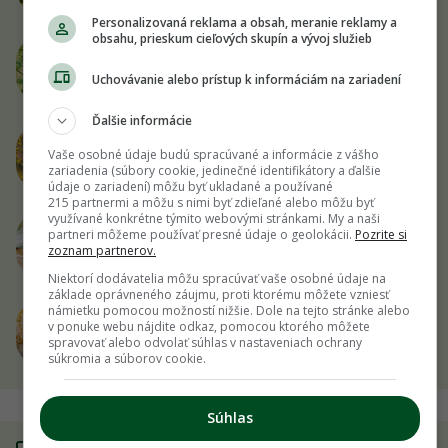
zoznam partnerov.
Niektorí dodávatelia môžu spracúvať vaše osobné údaje na
základe oprávneného záujmu, proti ktorému môžete vzniesť
Čo rezať v auguste? Udržte rastliny v kondícii, no
námietku pomocou možností nižšie. Dole na tejto stránke alebo
na tieto druhy radšej nesiahajte!
v ponuke webu nájdite odkaz, pomocou ktorého môžete
spravovať alebo odvolať súhlas v nastaveniach ochrany
súkromia a súborov cookie.
Kutavky, priateľky arachnofóbov a staviteľky
hlinených džbánov
Súhlas
5 tipov, ako spracovať rakytník a prečo by sme
Spravovať možnosti
ho mali mať v záhrade
Lunárny kalendár pre záhradkárov – august
2026