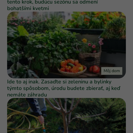
tento krok, budúcu sezónu sa odmení
bohatšími kvetmi
Môj dom
Ide to aj inak. Zasaďte si zeleninu a bylinky
týmto spôsobom, úrodu budete zbierať, aj keď
nemáte záhradu