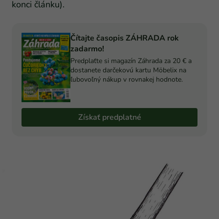
konci článku).
Čítajte časopis ZÁHRADA rok
zadarmo!
Predplaťte si magazín Záhrada za 20 € a
dostanete darčekovú kartu Möbelix na
ľubovoľný nákup v rovnakej hodnote.
Získať predplatné