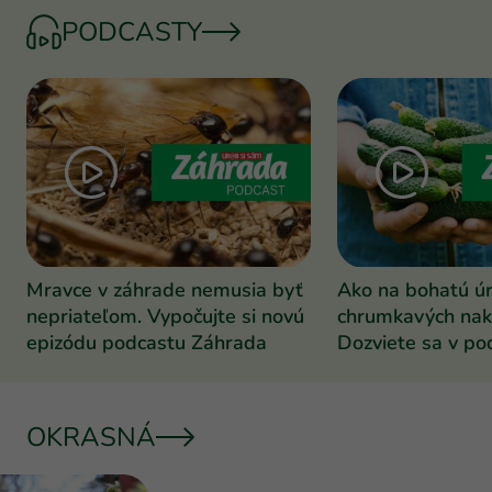
PODCASTY
Mravce v záhrade nemusia byť
Ako na bohatú ú
nepriateľom. Vypočujte si novú
chrumkavých nak
epizódu podcastu Záhrada
Dozviete sa v po
Záhrada
OKRASNÁ