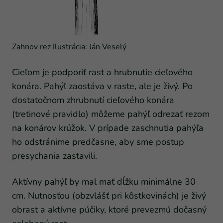
Zahnov rez Ilustrácia: Ján Veselý
Cieľom je podporiť rast a hrubnutie cieľového
konára. Pahýľ zaostáva v raste, ale je živý. Po
dostatočnom zhrubnutí cieľového konára
(tretinové pravidlo) môžeme pahýľ odrezať rezom
na konárov krúžok. V prípade zaschnutia pahýľa
ho odstránime predčasne, aby sme postup
presychania zastavili.
Aktívny pahýľ by mal mať dĺžku minimálne 30
cm. Nutnosťou (obzvlášť pri kôstkovinách) je živý
obrast a aktívne púčiky, ktoré prevezmú dočasný