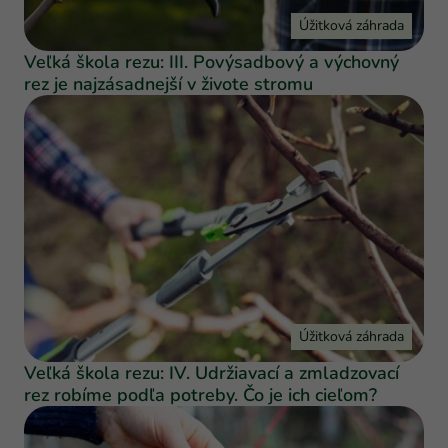
Úžitková záhrada
Veľká škola rezu: III. Povýsadbový a výchovný
rez je najzásadnejší v živote stromu
Úžitková záhrada
Veľká škola rezu: IV. Udržiavací a zmladzovací
rez robíme podľa potreby. Čo je ich cieľom?