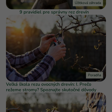
Úžitková záhrada
9 pravidiel pre správny rez drevín
Poradňa
Veľká škola rezu ovocných drevín: I. Prečo
režeme stromy? Spoznajte skutočné dôvody