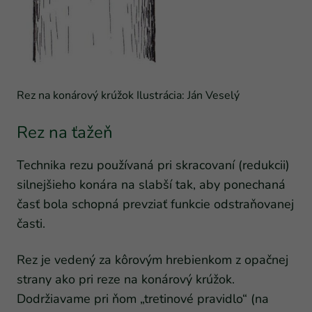
Rez na konárový krúžok Ilustrácia: Ján Veselý
Rez na ťažeň
Technika rezu používaná pri skracovaní (redukcii)
silnejšieho konára na slabší tak, aby ponechaná
časť bola schopná prevziať funkcie odstraňovanej
časti.
Rez je vedený za kôrovým hrebienkom z opačnej
strany ako pri reze na konárový krúžok.
Dodržiavame pri ňom „tretinové pravidlo“ (na