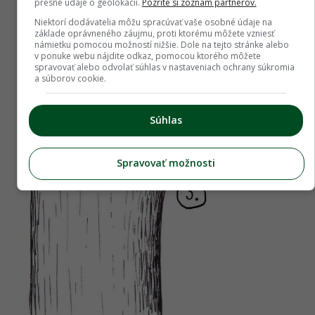
presné údaje o geolokácii.
Pozrite si zoznam partnerov.
Niektorí dodávatelia môžu spracúvať vaše osobné údaje na
základe oprávneného záujmu, proti ktorému môžete vzniesť
námietku pomocou možností nižšie. Dole na tejto stránke alebo
v ponuke webu nájdite odkaz, pomocou ktorého môžete
spravovať alebo odvolať súhlas v nastaveniach ochrany súkromia
a súborov cookie.
Súhlas
Spravovať možnosti