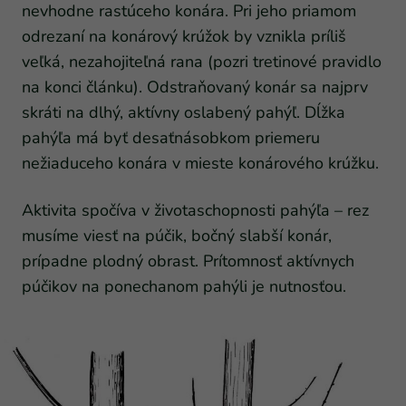
nevhodne rastúceho konára. Pri jeho priamom
odrezaní na konárový krúžok by vznikla príliš
veľká, nezahojiteľná rana (pozri tretinové pravidlo
na konci článku). Odstraňovaný konár sa najprv
skráti na dlhý, aktívny oslabený pahýľ. Dĺžka
pahýľa má byť desaťnásobkom priemeru
nežiaduceho konára v mieste konárového krúžku.
Aktivita spočíva v životaschopnosti pahýľa – rez
musíme viesť na púčik, bočný slabší konár,
prípadne plodný obrast. Prítomnosť aktívnych
púčikov na ponechanom pahýli je nutnosťou.