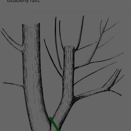
oslabený rast.