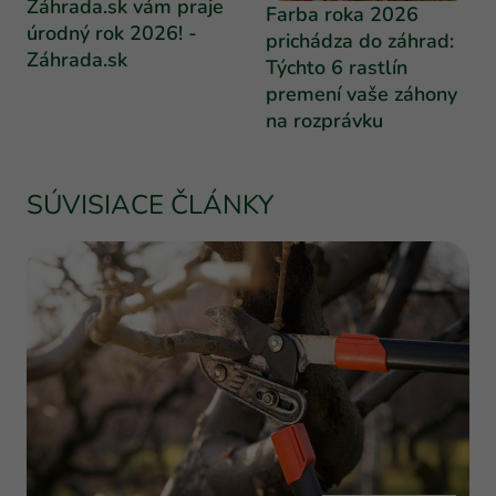
Záhrada.sk vám praje
Farba roka 2026
úrodný rok 2026! -
prichádza do záhrad:
Záhrada.sk
Týchto 6 rastlín
premení vaše záhony
na rozprávku
SÚVISIACE ČLÁNKY