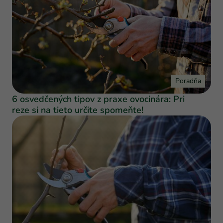
Poradňa
6 osvedčených tipov z praxe ovocinára: Pri
reze si na tieto určite spomeňte!