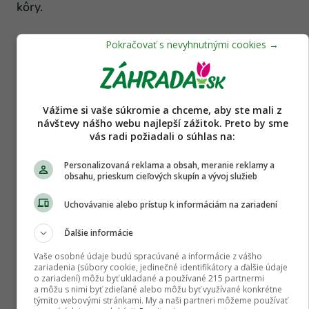
kôry.
Prvý rez sa vedie vo vzdialenosti asi 100 – 300
mm od mysleného konárového krúžku zo spodnej
strany konára do 1/4 až 1/3 priemeru. Druhý rez
sa vedie zhora nadol za spodným rezom
Vážime si vaše súkromie a chceme, aby ste mali z
(smerom von), až pokým konár bez zatrhnutia
návštevy nášho webu najlepší zážitok. Preto by sme
vás radi požiadali o súhlas na:
kôry a lyka odpadne. Zostávajúci pahýľ sa
odstráni rezom na konárový krúžok, prípadne
Personalizovaná reklama a obsah, meranie reklamy a
rezom na ťažeň.
obsahu, prieskum cieľových skupín a vývoj služieb
Uchovávanie alebo prístup k informáciám na zariadení
Ďalšie informácie
Vaše osobné údaje budú spracúvané a informácie z vášho
zariadenia (súbory cookie, jedinečné identifikátory a ďalšie údaje
o zariadení) môžu byť ukladané a používané 215 partnermi
a môžu s nimi byť zdieľané alebo môžu byť využívané konkrétne
týmito webovými stránkami. My a naši partneri môžeme používať