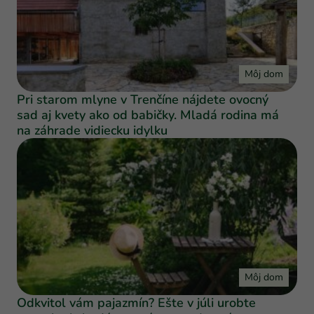
Môj dom
Pri starom mlyne v Trenčíne nájdete ovocný
sad aj kvety ako od babičky. Mladá rodina má
na záhrade vidiecku idylku
Môj dom
Odkvitol vám pajazmín? Ešte v júli urobte