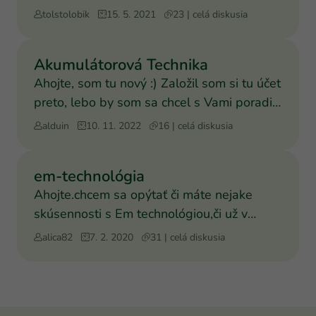
tolstolobik
15. 5. 2021
23 | celá diskusia
Akumulátorová Technika
Ahojte, som tu nový :) Založil som si tu účet
preto, lebo by som sa chcel s Vami poradiť
ohľadom te
alduin
10. 11. 2022
16 | celá diskusia
em-technológia
Ahojte.chcem sa opýtať či máte nejake
skúsennosti s Em technológiou,či už v
záhrade alebo pri chove
alica82
7. 2. 2020
31 | celá diskusia